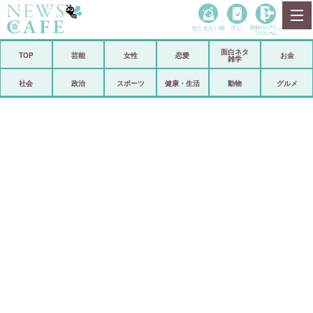
当たる占い師
占い
登録•
ログイン
マイルーム
面白ネタ
ホーム
TOP
芸能
女性
恋愛
お金
雑学
社会
政治
社会
政治
スポーツ
健康・生活
動物
グルメ
経済
海外
芸能
スポーツ
恋愛
ビックリ
コメントポスト
アリ／ナシ
リリース
ショップ
登録・ログイン/マイルーム