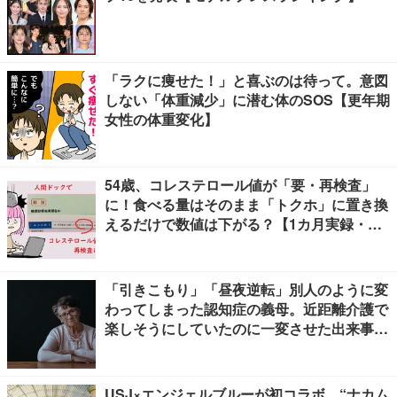
「ラクに痩せた！」と喜ぶのは待って。意図
しない「体重減少」に潜む体のSOS【更年期
女性の体重変化】
54歳、コレステロール値が「要・再検査」
に！食べる量はそのまま「トクホ」に置き換
えるだけで数値は下がる？【1カ月実録・ビ
フォーアフター】
「引きこもり」「昼夜逆転」別人のように変
わってしまった認知症の義母。近距離介護で
楽しそうにしていたのに一変させた出来事と
は
USJ×エンジェルブルーが初コラボ、“ナカム