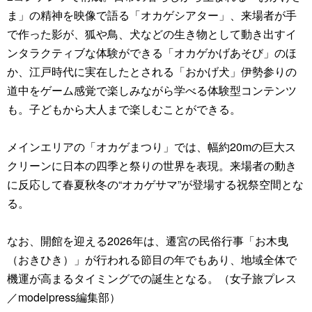
ま」の精神を映像で語る「オカゲシアター」、来場者が手
で作った影が、狐や鳥、犬などの生き物として動き出すイ
ンタラクティブな体験ができる「オカゲかげあそび」のほ
か、江戸時代に実在したとされる「おかげ犬」伊勢参りの
道中をゲーム感覚で楽しみながら学べる体験型コンテンツ
も。子どもから大人まで楽しむことができる。
メインエリアの「オカゲまつり」では、幅約20mの巨大ス
クリーンに日本の四季と祭りの世界を表現。来場者の動き
に反応して春夏秋冬の“オカゲサマ”が登場する祝祭空間とな
る。
なお、開館を迎える2026年は、遷宮の民俗行事「お木曳
（おきひき）」が行われる節目の年でもあり、地域全体で
機運が高まるタイミングでの誕生となる。（女子旅プレス
／modelpress編集部）