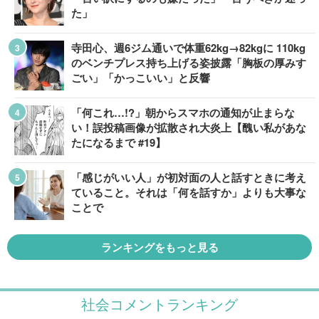
た」
寺田心、週6ジム通いで体重62kg→82kgに 110kg
のベンチプレス持ち上げる姿披露「胸板の厚みす
ごい」「かっこいい」と反響
「何これ…!?」朝からスマホの通知が止まらな
い！誤投稿画像が拡散され大炎上【醜い私があな
たになるまで #19】
「感じがいい人」が初対面の人と話すときに考え
ていること。それは「何を話すか」よりも大事な
ことで
ランキングをもっと見る