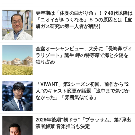
更年期は「体臭の曲がり角」！？40代以降は
「ニオイがきつくなる」５つの原因とは【皮
膚ガス研究の第一人者が解説】
全室オーシャンビュー、大分に「長崎鼻ヴィ
ラリゾート」誕生 岬の特等席で海と夕陽を
独り占め
「VIVANT」第2シーズン初回、前作から“2
人”のキャスト変更が話題「途中まで気づか
なかった」「雰囲気似てる」
2026年後期“朝ドラ”「ブラッサム」第7弾出
演者解禁 音楽担当も決定