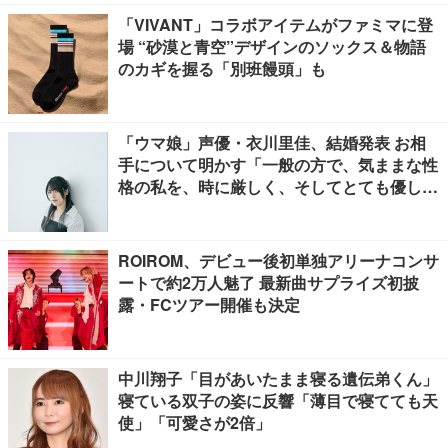
「VIVANT」コラボアイテムがファミマに登
場 “砂漠と青空”デザインのソックス＆物語
のカギを握る「別班饅頭」も
「ウマ娘」声優・衣川里佳、結婚発表 お相
手について明かす「一般の方で、気ままな性
格の私を、時に厳しく、そしてとても優し
く、全力でサポートしてくれる方です」
ROIROM、デビュー後初単独アリーナコンサ
ートで約2万人魅了 最新曲サプライズ初披
露・FCツアー開催も決定
中川翔子「目があいたまま寝る遺伝弟くん」
寝ている双子の姿に反響「薄目で寝てても天
使」「可愛さが2倍」