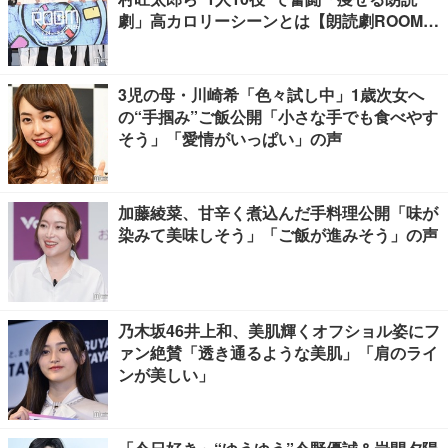
劇」高カロリーシーンとは【朗読劇ROOM2
026】
3児の母・川崎希「色々試し中」1歳次女へ
の“手掴み”ご飯公開「小さな手でも食べやす
そう」「愛情がいっぱい」の声
加藤綾菜、甘辛く煮込んだ手料理公開「味が
染みて美味しそう」「ご飯が進みそう」の声
乃木坂46井上和、美肌輝くオフショル姿にフ
ァン絶賛「透き通るような美肌」「肩のライ
ンが美しい」