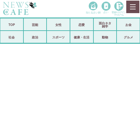
当たる占い師
占い
登録•
ログイン
マイルーム
面白ネタ
ホーム
TOP
芸能
女性
恋愛
お金
雑学
社会
政治
社会
政治
スポーツ
健康・生活
動物
グルメ
経済
海外
芸能
スポーツ
恋愛
ビックリ
コメントポスト
アリ／ナシ
リリース
ショップ
登録・ログイン/マイルーム