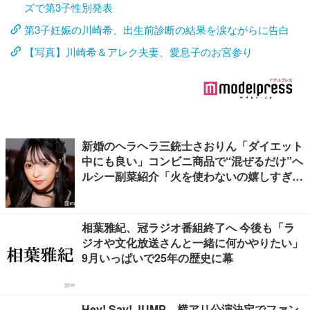
ズで第3子性別発表
第3子妊娠の川崎希、出生前診断の結果を涙ながらに告白
【写真】川崎希＆アレク夫妻、愛息子のお宮参り
新婚のヘラヘラ三銃士さおりん「ダイエット
中にも良い」コンビニ商品で“混ぜるだけ”ヘ
ルシー副菜紹介「火を使わないの嬉しすぎ
る」「タンパク質たっぷりで最高」の声
相葉雅紀、冠ラジオ番組終了へ 今後も「ラ
ジオや文化放送さんと一緒に何かやりたい」
9月いっぱいで25年の歴史に幕
Hey! Say! JUMP、横アリ公演決定でファン