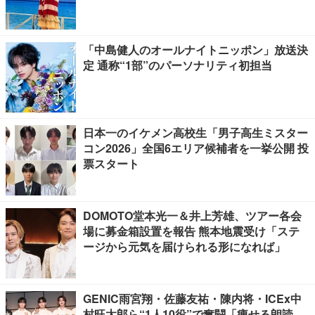
「中島健人のオールナイトニッポン」放送決
定 通称“1部”のパーソナリティ初担当
日本一のイケメン高校生「男子高生ミスター
コン2026」全国6エリア候補者を一挙公開 投
票スタート
DOMOTO堂本光一＆井上芳雄、ツアー各会
場に募金箱設置を報告 熊本地震受け「ステ
ージから元気を届けられる形になれば」
GENIC雨宮翔・佐藤友祐・陳内将・ICEx中
村旺太郎ら“1人10役”で奮闘「痩せる朗読