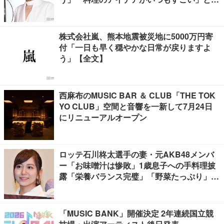
響
株式会社嵐、熊本地震被災地に5000万円寄
付「一日も早く穏やかな日常が戻りますよ
う」【全文】
西麻布のMUSIC BAR ＆ CLUB「THE TOK
YO CLUB」空間と音響を一新して7月24日
にリニューアルオープン
ロッテ石川柊太選手の妻・元AKB48メンバ
ー「お味噌汁は惨敗」1歳息子への手料理披
露「栄養バランス完璧」「野菜たっぷり」の
声
「MUSIC BANK」開催決定 2年連続国立競