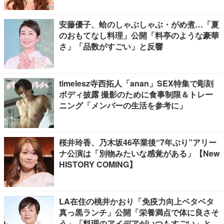
安藤優子、蛤のしゃぶしゃぶ・がめ煮…「夏
のおもてなし料理」公開「料亭のような豪華
さ」「品数がすごい」と反響
timelesz寺西拓人「anan」SEX特集で彫刻
ボディ披露 撮影のために食事制限＆トレー
ニング「メンバーの生活を参考に」
桜井玲香、乃木坂46卒業後“7年ぶり”アリー
ナ公演は「別物みたいな感覚がある」【New
HISTORY COMING】
LA在住の桃井かおり「免疫力向上ベタベタ
真っ黒ランチ」公開「栄養満点で体に良さそ
う」「料理のアイデアがいつもすごい」と反