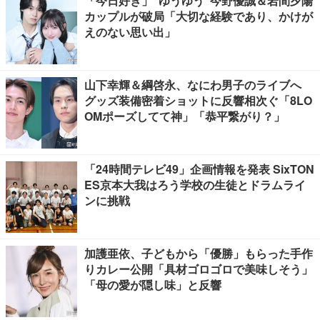
「今日好き」“ゆうゆう”今野優誠＆岩間夕陽
カップルが破局「大切な経験であり、かけが
えのない思い出」
山下幸輝＆綱啓永、なにわ男子のライブへ
グッズ装備密着ショットに反響相次ぐ「8LO
OMポーズしてて神」「恭平繋がり？」
「24時間テレビ49」企画情報を発表 SixTON
ES京本大我はろう学校の生徒とドラムライ
ンに挑戦
加護亜依、子どもから「優勝」もらった手作
りカレー公開「具材ゴロゴロで美味しそう」
「母の愛が隠し味」と反響