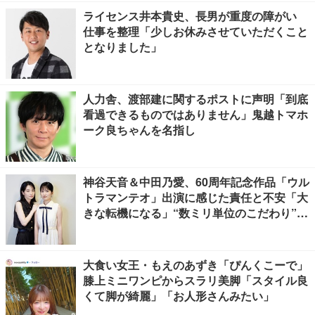
ライセンス井本貴史、長男が重度の障がい
仕事を整理「少しお休みさせていただくこと
となりました」
人力舎、渡部建に関するポストに声明「到底
看過できるものではありません」鬼越トマホ
ーク良ちゃんを名指し
神谷天音＆中田乃愛、60周年記念作品「ウル
トラマンテオ」出演に感じた責任と不安「大
きな転機になる」“数ミリ単位のこだわり”特
撮技術に圧倒【インタビュー】
大食い女王・もえのあずき「ぴんくこーで」
膝上ミニワンピからスラリ美脚「スタイル良
くて脚が綺麗」「お人形さんみたい」