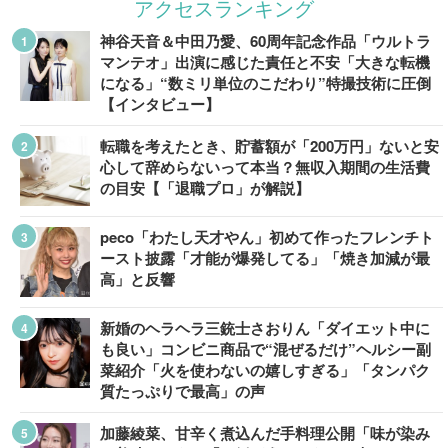
アクセスランキング
神谷天音＆中田乃愛、60周年記念作品「ウルトラ
マンテオ」出演に感じた責任と不安「大きな転機
になる」“数ミリ単位のこだわり”特撮技術に圧倒
【インタビュー】
転職を考えたとき、貯蓄額が「200万円」ないと安
心して辞めらないって本当？無収入期間の生活費
の目安【「退職プロ」が解説】
peco「わたし天才やん」初めて作ったフレンチト
ースト披露「才能が爆発してる」「焼き加減が最
高」と反響
新婚のヘラヘラ三銃士さおりん「ダイエット中に
も良い」コンビニ商品で“混ぜるだけ”ヘルシー副
菜紹介「火を使わないの嬉しすぎる」「タンパク
質たっぷりで最高」の声
加藤綾菜、甘辛く煮込んだ手料理公開「味が染み