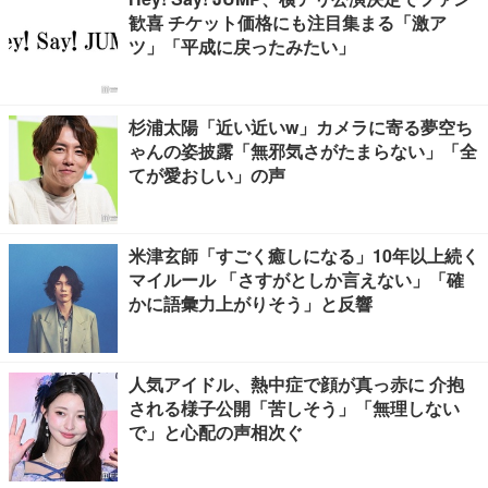
歓喜 チケット価格にも注目集まる「激ア
ツ」「平成に戻ったみたい」
杉浦太陽「近い近いw」カメラに寄る夢空ち
ゃんの姿披露「無邪気さがたまらない」「全
てが愛おしい」の声
米津玄師「すごく癒しになる」10年以上続く
マイルール 「さすがとしか言えない」「確
かに語彙力上がりそう」と反響
人気アイドル、熱中症で顔が真っ赤に 介抱
される様子公開「苦しそう」「無理しない
で」と心配の声相次ぐ