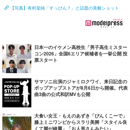
【写真】有村架純「すっぴん？」と話題の美貌ショット
日本一のイケメン高校生「男子高生ミスター
コン2026」全国6エリア候補者を一挙公開 投
票スタート
サマソニ出演のジャミロクワイ、来日記念の
ポップアップストアが8月6日から開催。代表
曲3曲の公式和訳MVも公開
大食い女王・もえのあずき「ぴんくこーで」
膝上ミニワンピからスラリ美脚「スタイル良
くて脚が綺麗」「お人形さんみたい」