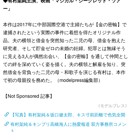
◆有村架純主演、映画「マジカル・シークレット・ツア
ー」
本作は2017年に中部国際空港で主婦たちが【金の密輸】で
逮捕されたという実際の事件に着想を得たオリジナル作
品。夫の横領と借金を突然知った二児の母、借金を抱えた
研究者、そして貯金ゼロの未婚の妊婦。犯罪とは無縁そう
に見える3人が偶然出会い、【金の密輸】を通して仲間とし
ての絆を深めていく姿を描く。夫の横領と解雇を知り、突
然借金を背負った二児の母・和歌子を演じる有村は、本作
で初の母親役を務めた。（modelpress編集部）
【Not Sponsored 記事】
《モデルプレス》
【写真】有村架純＆坂口健太郎、キス寸前距離で色気全開
有村架純＆キンプリ高橋海人に熱愛報道 双方事務所コメン
ト