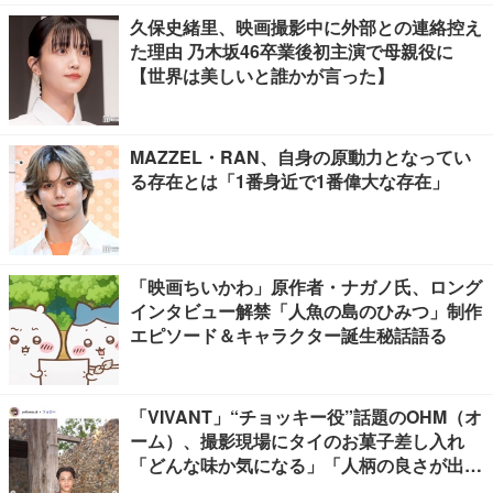
久保史緒里、映画撮影中に外部との連絡控え
た理由 乃木坂46卒業後初主演で母親役に
【世界は美しいと誰かが言った】
MAZZEL・RAN、自身の原動力となってい
る存在とは「1番身近で1番偉大な存在」
「映画ちいかわ」原作者・ナガノ氏、ロング
インタビュー解禁「人魚の島のひみつ」制作
エピソード＆キャラクター誕生秘話語る
「VIVANT」“チョッキー役”話題のOHM（オ
ーム）、撮影現場にタイのお菓子差し入れ
「どんな味か気になる」「人柄の良さが出て
る」