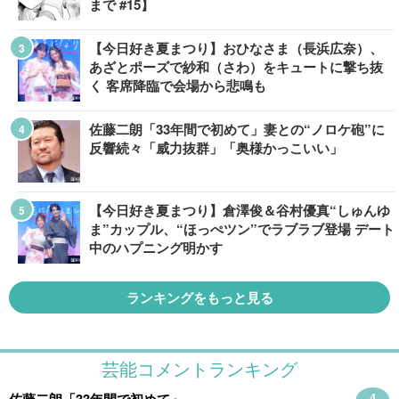
まで #15】
【今日好き夏まつり】おひなさま（長浜広奈）、
あざとポーズで紗和（さわ）をキュートに撃ち抜
く 客席降臨で会場から悲鳴も
佐藤二朗「33年間で初めて」妻との“ノロケ砲”に
反響続々「威力抜群」「奥様かっこいい」
【今日好き夏まつり】倉澤俊＆谷村優真“しゅんゆ
ま”カップル、“ほっぺツン”でラブラブ登場 デート
中のハプニング明かす
ランキングをもっと見る