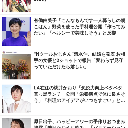
有働由美子「こんなもんです一人暮らしの朝
ごはん」野菜を使った手料理公開「作ってみ
たい」「ヘルシーで美味しそう」と反響
“Nクールおじさん”清水伸、結婚を発表 お相
手の女優と2ショットで報告「変わらず見守
っていただけたら嬉しい」
LA在住の桃井かおり「免疫力向上ベタベタ
真っ黒ランチ」公開「栄養満点で体に良さそ
う」「料理のアイデアがいつもすごい」と反
響
原日出子、ハッピーアワーの手作りおつまみ
披露「贅沢なおうち飲み」「バリエーション