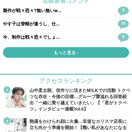
アクセスランキング
山中柔太朗、役作りに活きたM!LKでの活動 トクベ
ツな存在・今後の目標…グループ愛溢れる回答続
出「一緒に乗り越えていきたい」【「君がトクベ
ツ」インタビュー連載Vol.6】
熱湯をかけられ顔に火傷…非道なカリスマ店長に
立ち向かう準備を開始！【醜い私があなたになる