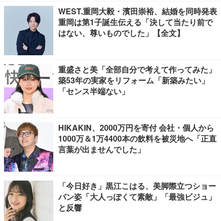
WEST.重岡大毅・濱田崇裕、結婚を同時発表
重岡は第1子誕生伝える「決して当たり前で
はない、尊いものでした」【全文】
重盛さと美「全部自分で考えて作ってみた」
築53年の実家をリフォーム「新築みたい」
「センス半端ない」
HIKAKIN、2000万円を寄付 会社・個人から
1000万＆1万4400本の飲料を被災地へ「正直
言葉が出ませんでした」
「今日好き」黒江こはる、美脚際立つショー
パン姿「大人っぽくて素敵」「最強ビジュ」
と反響