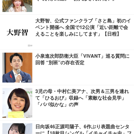
大野智、公式ファンクラブ「さと島」初のイ
ベント開催へ 全国で12公演「近い距離で会
えることを楽しみにしてます」【日程】
小泉進次郎防衛大臣「VIVANT」巡る質問に
回答 “別班”の存在否定
3児の母・中村仁美アナ、次男＆三男を連れ
て「ひるおび」収録へ「素敵な社会見学」
「パパ似かな」の声
日向坂46正源司陽子、6作ぶり表題曲センタ
ーに【18枚目シングル「イチャイチャ虫」フ