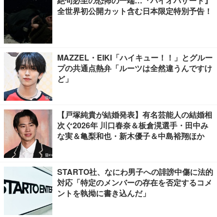
絶句必至の恐怖の一端…『バイオハザード』
全世界初公開カット含む日本限定特別予告！
MAZZEL・EIKI「ハイキュー！！」とグルー
プの共通点熱弁「ルーツは全然違うんですけ
ど」
【戸塚純貴が結婚発表】有名芸能人の結婚相
次ぐ2026年 川口春奈＆板倉滉選手・田中み
な実＆亀梨和也・新木優子＆中島裕翔ほか
STARTO社、なにわ男子への誹謗中傷に法的
対応「特定のメンバーの存在を否定するコメ
ントを執拗に書き込んだ」