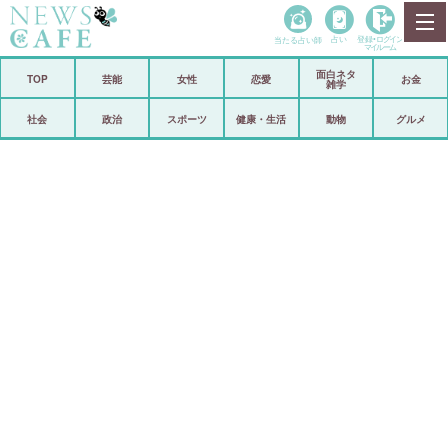
当たる占い師
占い
登録•
ログイン
マイルーム
面白ネタ
ホーム
TOP
芸能
女性
恋愛
お金
雑学
社会
政治
社会
政治
スポーツ
健康・生活
動物
グルメ
経済
海外
芸能
スポーツ
恋愛
ビックリ
コメントポスト
アリ／ナシ
リリース
ショップ
登録・ログイン/マイルーム