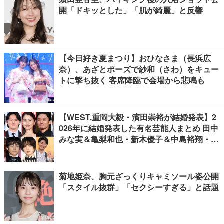
開「ドキッとした」「肌が綺麗」と反響
【今日好き夏まつり】おひなさま（長浜広
奈）、あざとポーズで紗和（さわ）をキュー
トに撃ち抜く 客席降臨で会場から悲鳴も
【WEST.重岡大毅・濱田崇裕が結婚発表】2
026年に結婚発表した有名芸能人まとめ 田中
みな実＆亀梨和也・新木優子＆中島裕翔・川
口春奈＆板倉滉選手ほか
菊地姫奈、胸元ざっくりキャミソール姿公開
「スタイル抜群」「セクシーすぎる」と話題