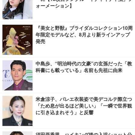
ォーメーション】
『美女と野獣』ブライダルコレクション10周
年限定モデルなど、8月より新ラインアップ
発売
中島歩、“明治時代の文豪”の玄孫だった「教
科書にも載っている」名前も先祖に由来
米倉涼子、バレエ衣装姿で美デコルテ際立つ
「ため息が出るほど美しい」「一瞬で世界観
に引き込まれそう」と反響
須田亜香里、ハイキング後の入浴ショット公