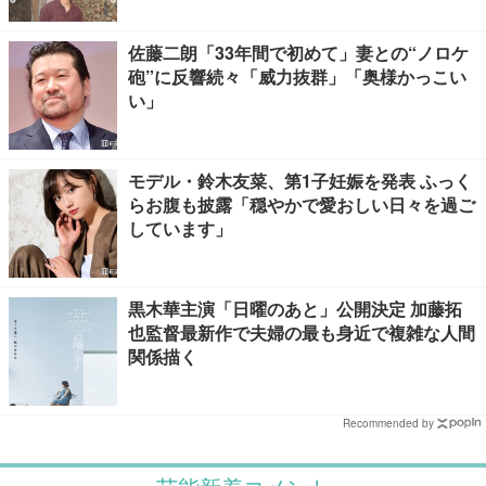
佐藤二朗「33年間で初めて」妻との“ノロケ
砲”に反響続々「威力抜群」「奥様かっこい
い」
モデル・鈴木友菜、第1子妊娠を発表 ふっく
らお腹も披露「穏やかで愛おしい日々を過ご
しています」
黒木華主演「日曜のあと」公開決定 加藤拓
也監督最新作で夫婦の最も身近で複雑な人間
関係描く
Recommended by