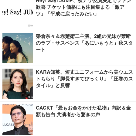
Hey! Say! JUMP、横アリ公演決定でファン
歓喜 チケット価格にも注目集まる「激ア
ツ」「平成に戻ったみたい」
榮倉奈々＆赤楚衛二主演、2組の兄妹が禁断
のラブ・サスペンス「あにいもうと」秋スタ
ート
KARA知英、短丈ユニフォームから美ウエス
トちらり「脚長すぎてびっくり」「圧巻のス
タイル」と反響
GACKT「最もお金をかけた私物」内訳＆金
額も告白 共演者から驚きの声