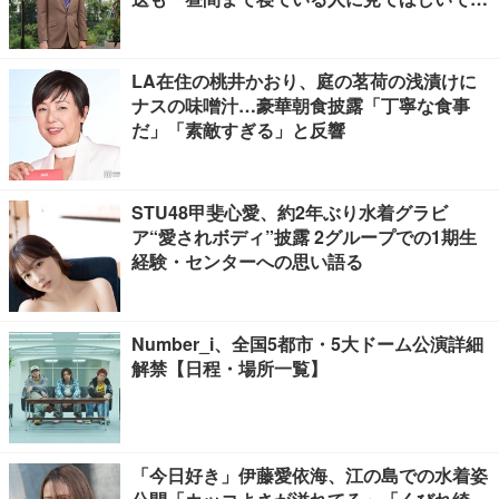
す」
LA在住の桃井かおり、庭の茗荷の浅漬けに
ナスの味噌汁…豪華朝食披露「丁寧な食事
だ」「素敵すぎる」と反響
STU48甲斐心愛、約2年ぶり水着グラビ
ア“愛されボディ”披露 2グループでの1期生
経験・センターへの思い語る
Number_i、全国5都市・5大ドーム公演詳細
解禁【日程・場所一覧】
「今日好き」伊藤愛依海、江の島での水着姿