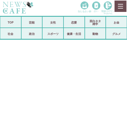
当たる占い師
占い
登録•
ログイン
マイルーム
面白ネタ
ホーム
TOP
芸能
女性
恋愛
お金
雑学
社会
政治
社会
政治
スポーツ
健康・生活
動物
グルメ
経済
海外
芸能
スポーツ
恋愛
ビックリ
コメントポスト
アリ／ナシ
リリース
ショップ
登録・ログイン/マイルーム