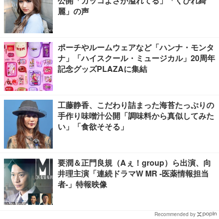
公開「カッコよさが溢れてる」「くびれ綺
麗」の声
ポーチやルームウェアなど「ハンナ・モンタ
ナ」「ハイスクール・ミュージカル」20周年
記念グッズPLAZAに集結
工藤静香、こだわり詰まった海苔たっぷりの
手作り味噌汁公開「調味料から真似してみた
い」「食欲そそる」
要潤＆正門良規（Aぇ！group）ら出演、向
井理主演「連続ドラマW MR -医薬情報担当
者-」特報映像
Recommended by