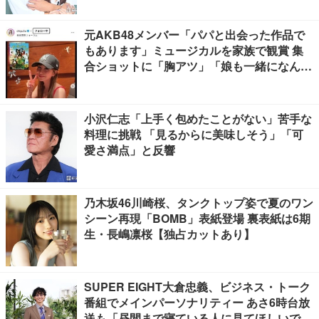
元AKB48メンバー「パパと出会った作品で
もあります」ミュージカルを家族で観賞 集
合ショットに「胸アツ」「娘も一緒になんて
感慨深い」の声
小沢仁志「上手く包めたことがない」苦手な
料理に挑戦 「見るからに美味しそう」「可
愛さ満点」と反響
乃木坂46川崎桜、タンクトップ姿で夏のワン
シーン再現「BOMB」表紙登場 裏表紙は6期
生・長嶋凛桜【独占カットあり】
SUPER EIGHT大倉忠義、ビジネス・トーク
番組でメインパーソナリティー あさ6時台放
送も「昼間まで寝ている人に見てほしいで