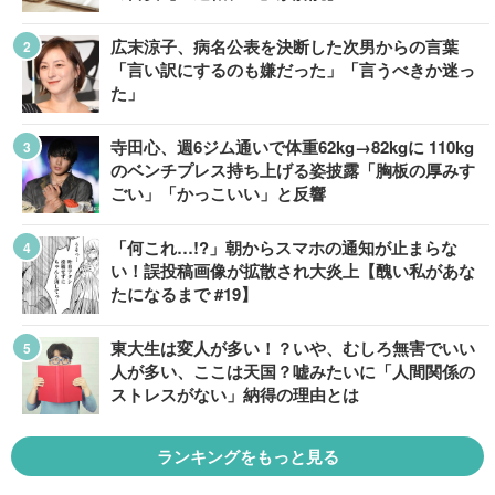
広末涼子、病名公表を決断した次男からの言葉
「言い訳にするのも嫌だった」「言うべきか迷っ
た」
寺田心、週6ジム通いで体重62kg→82kgに 110kg
のベンチプレス持ち上げる姿披露「胸板の厚みす
ごい」「かっこいい」と反響
「何これ…!?」朝からスマホの通知が止まらな
い！誤投稿画像が拡散され大炎上【醜い私があな
たになるまで #19】
東大生は変人が多い！？いや、むしろ無害でいい
人が多い、ここは天国？嘘みたいに「人間関係の
ストレスがない」納得の理由とは
ランキングをもっと見る