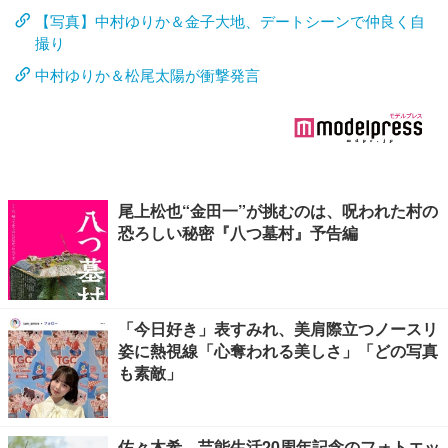
【写真】中村ゆりか＆金子大地、デートシーンで仲良く自
撮り
中村ゆりか＆松尾太陽が衝撃発言
尾上松也“金田一”が挑むのは、呪われた村の
恐ろしい秘密『八つ墓村』予告編
「今日好き」表すみれ、美肩際立つノースリ
姿に熱視線「心奪われる美しさ」「どの写真
も素敵」
佐々木希、芸能生活20周年記念のフォトエッ