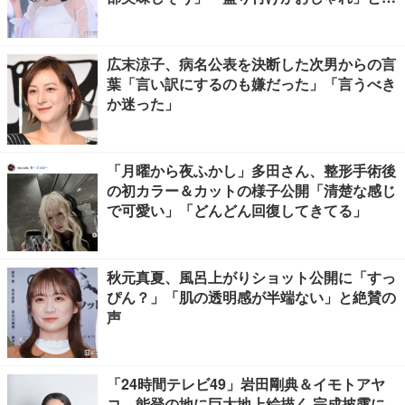
賛の声
広末涼子、病名公表を決断した次男からの言
葉「言い訳にするのも嫌だった」「言うべき
か迷った」
「月曜から夜ふかし」多田さん、整形手術後
の初カラー＆カットの様子公開「清楚な感じ
で可愛い」「どんどん回復してきてる」
秋元真夏、風呂上がりショット公開に「すっ
ぴん？」「肌の透明感が半端ない」と絶賛の
声
「24時間テレビ49」岩田剛典＆イモトアヤ
コ、能登の地に巨大地上絵描く 完成披露に