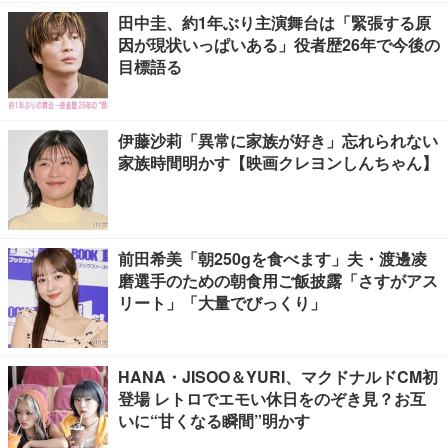
田中圭、約1年ぶり主演舞台は「緊張する原
因が現状いっぱいある」役者歴26年で今後の
目標語る
伊藤沙莉「異常に家族が好き」忘れられない
家族時間明かす【映画クレヨンしんちゃん】
前田希美「朝250gを食べます」夫・渡邊凌
磨選手のための朝食用ご飯披露「さすがアス
リート」「大量でびっくり」
HANA・JISOO＆YURI、マクドナルドCM初
登場 レトロでエモい休日をのぞき見？お互
いに“甘くなる瞬間”明かす