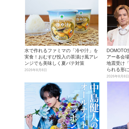
水で作れるファミマの「冷や汁」を
DOMOT
実食！おむすび投入の茶漬け風アレ
アー各会場
ンジでも美味しく夏バテ対策
地震受け
られる形
2026年8月8日
2026年8月8