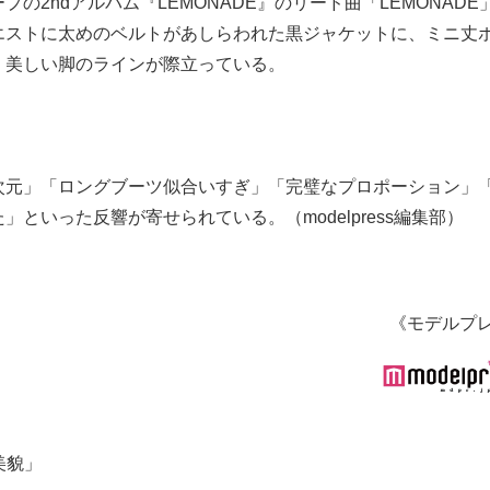
2ndアルバム『LEMONADE』のリード曲「LEMONADE
エストに太めのベルトがあしらわれた黒ジャケットに、ミニ丈
、美しい脚のラインが際立っている。
次元」「ロングブーツ似合いすぎ」「完璧なプロポーション」
といった反響が寄せられている。（modelpress編集部）
《モデルプ
美貌」