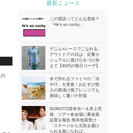
最新ニュース
この英語ってどんな意味？
「He’s so cocky.」
デニム×レースでこなれる。
アウトドアの日は、定番カ
ジュアルに遊び心をつけ加
えて【40代の毎日コーデ】
身の
水で作れるファミマの「冷
や汁」を実食！おむすび投
入の茶漬け風アレンジでも
美味しく夏バテ対策
DOMOTO堂本光一＆井上芳
雄、ツアー各会場に募金箱
設置を報告 熊本地震受け
「ステージから元気を届け
られる形になれば」