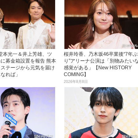
O堂本光一＆井上芳雄、ツ
桜井玲香、乃木坂46卒業後“7年ぶ
に募金箱設置を報告 熊本
り”アリーナ公演は「別物みたい
「ステージから元気を届け
感覚がある」【New HISTORY
になれば」
COMING】
日
2026年8月8日