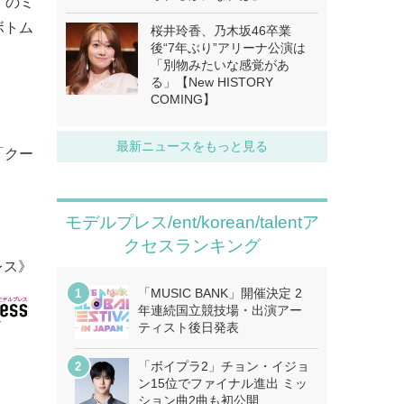
」のミ
ボトム
桜井玲香、乃木坂46卒業
後“7年ぶり”アリーナ公演は
「別物みたいな感覚があ
る」【New HISTORY
COMING】
最新ニュースをもっと見る
「クー
モデルプレス/ent/korean/talentア
クセスランキング
レス》
「MUSIC BANK」開催決定 2
年連続国立競技場・出演アー
ティスト後日発表
「ボイプラ2」チョン・イジョ
ン15位でファイナル進出 ミッ
ション曲2曲も初公開