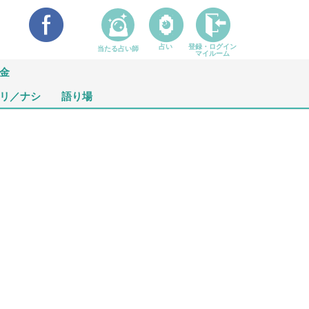
占い
登録・ログイン
当たる占い師
マイルーム
金
リ／ナシ
語り場