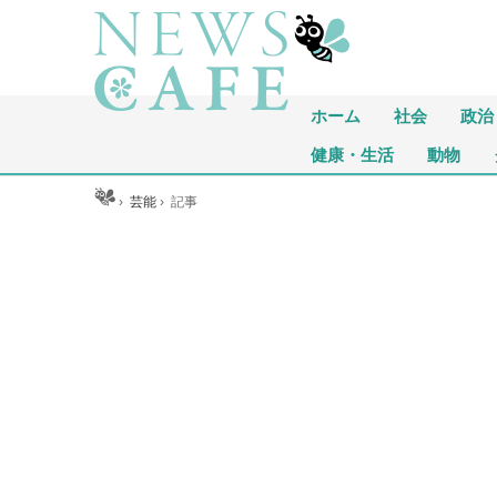
ホーム
社会
政治
健康・生活
動物
ホーム
›
芸能
›
記事