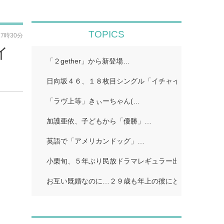
TOPICS
17時30分
イ
「２gether」から新登場…
日向坂４６、１８枚目シングル「イチャイチャ虫」…
「ラヴ上等」きぃーちゃん(…
加護亜依、子どもから「優勝」…
英語で「アメリカンドッグ」…
小栗旬、５年ぶり民放ドラマレギュラー出演…
お互い既婚なのに…２９歳も年上の彼にどうしようもな