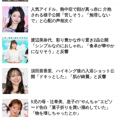
人気アイドル、熱中症で顔が真っ赤に 介抱
される様子公開「苦しそう」「無理しない
で」と心配の声相次ぐ
渡辺美奈代、彩り豊かな作り置き2品公開
「シンプルなのにおしゃれ」「食卓が華やか
になりそう」と反響
須田亜香里、ハイキング後の入浴ショット公
開「ドキッとした」「肌が綺麗」と反響
5児の母・辻希美、息子の“やんちゃ”エピソ
ード告白「菓子折りを買い溜めしていた」
「物を壊しちゃったとか」