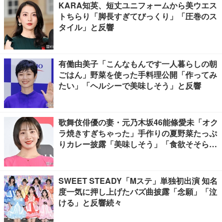
KARA知英、短丈ユニフォームから美ウエス
トちらり「脚長すぎてびっくり」「圧巻のス
タイル」と反響
有働由美子「こんなもんです一人暮らしの朝
ごはん」野菜を使った手料理公開「作ってみ
たい」「ヘルシーで美味しそう」と反響
歌舞伎俳優の妻・元乃木坂46能條愛未「オク
ラ焼きすぎちゃった」手作りの夏野菜たっぷ
りカレー披露「美味しそう」「食欲そそられ
る」
SWEET STEADY「Mステ」単独初出演 知名
度一気に押し上げたバズ曲披露「念願」「泣
ける」と反響続々