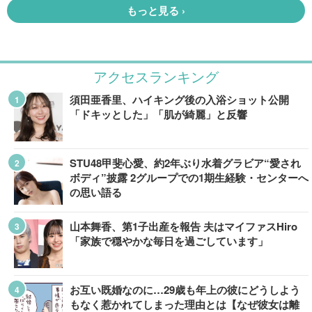
アクセスランキング
須田亜香里、ハイキング後の入浴ショット公開
「ドキッとした」「肌が綺麗」と反響
STU48甲斐心愛、約2年ぶり水着グラビア“愛され
ボディ”披露 2グループでの1期生経験・センターへ
の思い語る
山本舞香、第1子出産を報告 夫はマイファスHiro
「家族で穏やかな毎日を過ごしています」
お互い既婚なのに…29歳も年上の彼にどうしよう
もなく惹かれてしまった理由とは【なぜ彼女は離