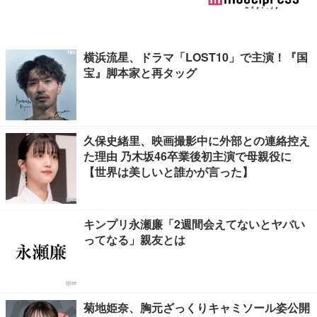
横浜流星、ドラマ「LOST10」で主演！『国
宝』脚本家と再タッグ
久保史緒里、映画撮影中に外部との連絡控え
た理由 乃木坂46卒業後初主演で母親役に
【世界は美しいと誰かが言った】
キンプリ永瀬廉「2週間会えてないとヤバい
ってなる」親友とは
菊地姫奈、胸元ざっくりキャミソール姿公開