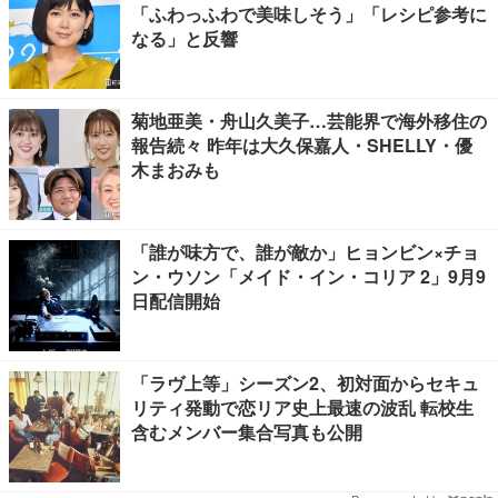
「ふわっふわで美味しそう」「レシピ参考に
なる」と反響
菊地亜美・舟山久美子…芸能界で海外移住の
報告続々 昨年は大久保嘉人・SHELLY・優
木まおみも
「誰が味方で、誰が敵か」ヒョンビン×チョ
ン・ウソン「メイド・イン・コリア 2」9月9
日配信開始
「ラヴ上等」シーズン2、初対面からセキュ
リティ発動で恋リア史上最速の波乱 転校生
含むメンバー集合写真も公開