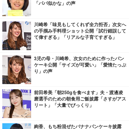
「パパ似かな」の声
川崎希「味見もしてくれず全力拒否」次女へ
の手掴み手料理ショット公開「試行錯誤して
て偉すぎる」「リアルな子育てすぎる」
3児の母・川崎希、次女のために作ったパン
ケーキ公開「サイズが可愛い」「愛情たっぷ
り」の声
前田希美「朝250gを食べます」夫・渡邊凌
磨選手のための朝食用ご飯披露「さすがアス
リート」「大量でびっくり」
絢香、もち粉混ぜたバナナパンケーキ披露