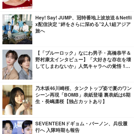
Hey! Say! JUMP、冠特番地上波放送＆Netfli
x配信決定 “絆をさらに深める”2人1組アジア
旅へ
【「ブルーロック」なにわ男子・高橋恭平＆
野村康太インタビュー】「大好きな存在を壊
してしまわないか」人気キャラへの覚悟 10
キロ増量の肉体改造秘話
乃木坂46川崎桜、タンクトップ姿で夏のワン
シーン再現「BOMB」表紙登場 裏表紙は6期
生・長嶋凛桜【独占カットあり】
SEVENTEENドギョム・バーノン、兵役履
行へ 入隊時期も報告