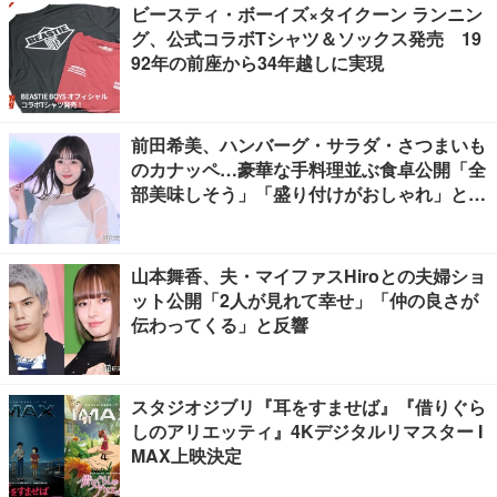
ビースティ・ボーイズ×タイクーン ランニン
グ、公式コラボTシャツ＆ソックス発売 19
92年の前座から34年越しに実現
前田希美、ハンバーグ・サラダ・さつまいも
のカナッペ…豪華な手料理並ぶ食卓公開「全
部美味しそう」「盛り付けがおしゃれ」と絶
賛の声
山本舞香、夫・マイファスHiroとの夫婦ショ
ット公開「2人が見れて幸せ」「仲の良さが
伝わってくる」と反響
スタジオジブリ『耳をすませば』『借りぐら
しのアリエッティ』4Kデジタルリマスター I
MAX上映決定