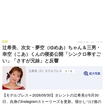
芸能
2026.5.30（土） 15:15
辻希美、次女・夢空（ゆめあ）ちゃん＆三男・
幸空（こあ）くんの寝姿公開「シンクロ率すご
い」「さすが兄妹」と反響
辻希美（C）モデルプレス
全 1 枚
拡大写真
【モデルプレス＝2026/05/30】タレントの辻希美が5月30
日、自身のInstagramストーリーズを更新。寝かしつけ後の