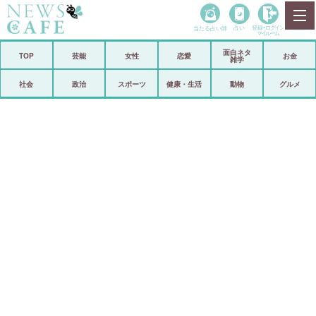
当たる占い師
占い
登録•
ログイン
マイルーム
面白ネタ
ホーム
TOP
芸能
女性
恋愛
お金
雑学
社会
政治
社会
政治
スポーツ
健康・生活
動物
グルメ
経済
海外
芸能
スポーツ
恋愛
ビックリ
コメントポスト
アリ／ナシ
リリース
ショップ
登録・ログイン/マイルーム