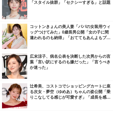
「スタイル抜群」「セクシーすぎる」と話題
コットンきょんの美人妻「パパの女装用ウィ
ッグつけてみた」0歳長男公開「女の子に間
違われるのも納得」「おててもあんよもプリ
ティすぎる」と反響
広末涼子、病名公表を決断した次男からの言
葉「言い訳にするのも嫌だった」「言うべき
か迷った」
辻希美、コストコでショッピングカートに座
る次女・夢空（ゆめあ）ちゃんの姿公開「乗
りこなしてる感じが可愛すぎ」「成長を感じ
る」の声