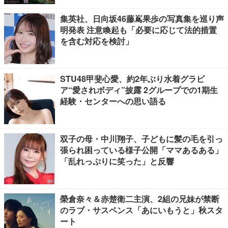
集英社、日向坂46藤嶌果歩の写真集を巡り声
明発表 注意喚起も「必要に応じて法的措置
を含む対応を検討」
STU48甲斐心愛、約2年ぶり水着グラビ
ア“愛されボディ”披露 2グループでの1期生
経験・センターへの思い語る
双子の母・中川翔子、子どもに髪の毛を引っ
張られ困っている様子公開「ママあるある」
「乱れっぷりに笑った」と反響
榮倉奈々＆赤楚衛二主演、2組の兄妹が禁断
のラブ・サスペンス「あにいもうと」秋スタ
ート