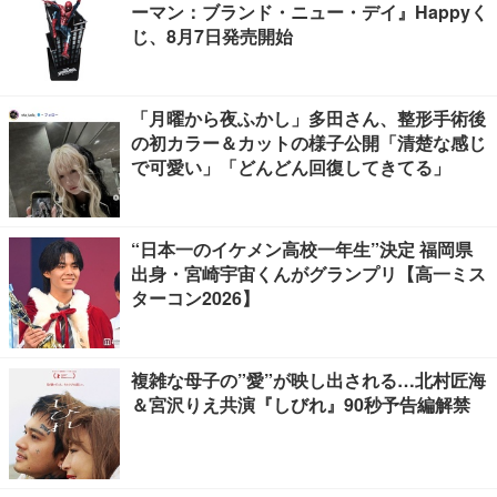
ーマン：ブランド・ニュー・デイ』Happyく
じ、8月7日発売開始
「月曜から夜ふかし」多田さん、整形手術後
の初カラー＆カットの様子公開「清楚な感じ
で可愛い」「どんどん回復してきてる」
“日本一のイケメン高校一年生”決定 福岡県
出身・宮崎宇宙くんがグランプリ【高一ミス
ターコン2026】
複雑な母子の”愛”が映し出される…北村匠海
＆宮沢りえ共演『しびれ』90秒予告編解禁