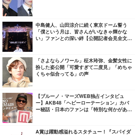
中島健人、山田涼介に続く東京ドーム誓う
「僕という月は、皆さんがいなきゃ輝かな
い」ファンとの深い絆【公開記者会見全文
／“IDOL1ST 中島健人” LIVE TOUR 2026】
「さよならノワール」柾木玲弥、金髪女性に
扮した姿公開「可愛すぎて二度見」「めちゃ
くちゃ似合ってる」の声
【ブルーノ・マーズWEB独占インタビュ
ー】AKB48「ヘビーローテーション」カバ
ー秘話・日本のファンは「特別な何かがあ
る」…来日公演への期待語る
A賞は躍動感溢れるスタチュー！『スパイダ