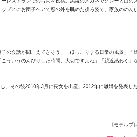
リーレストランでの写真を投稿。黒縁のメガネでグレーと白の
トップスにお団子ヘアで窓の外を眺めた後ろ姿で、家族ののん
親子の会話が聞こえてきそう」「ほっこりする日常の風景」「
「こういうのんびりした時間、大切ですよね」「親近感わく」
し、その後2010年3月に長女を出産。2012年に離婚を発表し
《モデルプ