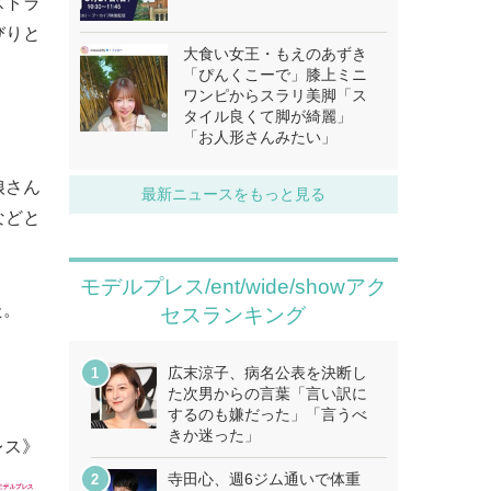
ストラ
びりと
大食い女王・もえのあずき
「ぴんくこーで」膝上ミニ
ワンピからスラリ美脚「ス
タイル良くて脚が綺麗」
「お人形さんみたい」
娘さん
最新ニュースをもっと見る
などと
モデルプレス/ent/wide/showアク
た。
セスランキング
広末涼子、病名公表を決断し
た次男からの言葉「言い訳に
するのも嫌だった」「言うべ
きか迷った」
レス》
寺田心、週6ジム通いで体重