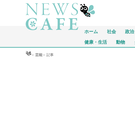
ホーム
社会
政治
健康・生活
動物
ホーム
›
芸能
›
記事