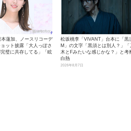
岩本蓮加、ノースリコーデ
松坂桃李「VIVANT」台本に「黒
ショット披露「大人っぽさ
M」の文字「黒須とは別人？」「
が完璧に共存してる」「眩
木とFみたいな感じかな？」と考
白熱
日
2026年8月7日