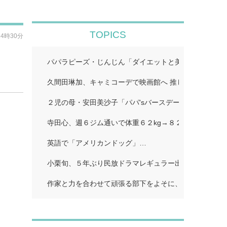
TOPICS
14時30分
パパラピーズ・じんじん「ダイエットと美肌に超良い」
久間田琳加、キャミコーデで映画館へ 推し活ショット
２児の母・安田美沙子「パパ'sバースデー」…
寺田心、週６ジム通いで体重６２kg→８２kgに １１０k
英語で「アメリカンドッグ」…
小栗旬、５年ぶり民放ドラマレギュラー出演…
作家と力を合わせて頑張る部下をよそに、上司は陰で悪