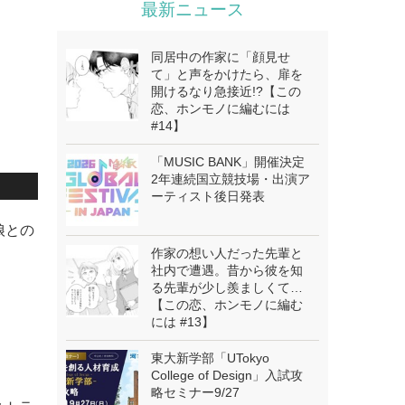
最新ニュース
同居中の作家に「顔見せ
て」と声をかけたら、扉を
開けるなり急接近!?【この
恋、ホンモノに編むには
#14】
「MUSIC BANK」開催決定
2年連続国立競技場・出演ア
ーティスト後日発表
娘との
作家の想い人だった先輩と
社内で遭遇。昔から彼を知
る先輩が少し羨ましくて…
【この恋、ホンモノに編む
には #13】
東大新学部「UTokyo
College of Design」入試攻
略セミナー9/27