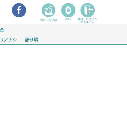
占い
登録・ログイン
当たる占い師
マイルーム
金
リ／ナシ
語り場