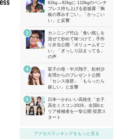
62kg→82kgに 110kgのベンチ
プレス持ち上げる姿披露「胸
板の厚みすごい」「かっこい
い」と反響
カンニング竹山「食い残しを
混ぜて炒めて味つけて」手作
り弁当公開「ボリュームすご
い」「ぎっしり詰まってる」
の声
双子の母・中川翔子、松村沙
友理からのプレゼント公開
「センス抜群」「もらったら
嬉しい」と反響
日本一かわいい高校生「女子
高生ミスコン2026」全国6エ
リア候補者を一挙公開 投票ス
タート
アクセスランキングをもっと見る