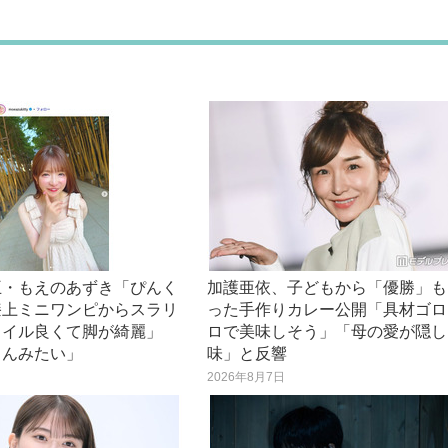
王・もえのあずき「ぴんく
加護亜依、子どもから「優勝」も
膝上ミニワンピからスラリ
った手作りカレー公開「具材ゴロ
タイル良くて脚が綺麗」
ロで美味しそう」「母の愛が隠し
さんみたい」
味」と反響
日
2026年8月7日