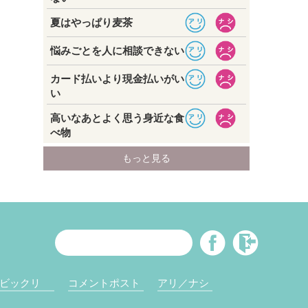
ビックリ
コメントポスト
アリ／ナシ