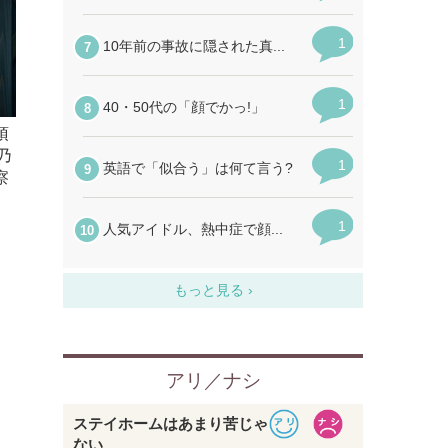
須
乃
察