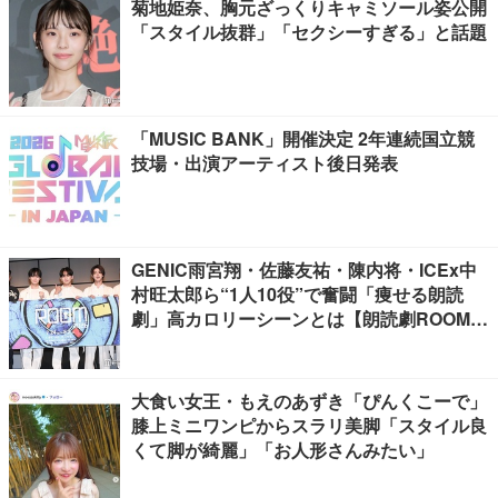
菊地姫奈、胸元ざっくりキャミソール姿公開
「スタイル抜群」「セクシーすぎる」と話題
「MUSIC BANK」開催決定 2年連続国立競
技場・出演アーティスト後日発表
GENIC雨宮翔・佐藤友祐・陳内将・ICEx中
村旺太郎ら“1人10役”で奮闘「痩せる朗読
劇」高カロリーシーンとは【朗読劇ROOM2
026】
大食い女王・もえのあずき「ぴんくこーで」
膝上ミニワンピからスラリ美脚「スタイル良
くて脚が綺麗」「お人形さんみたい」