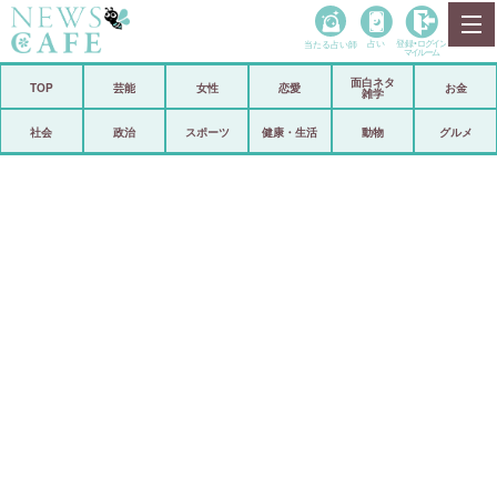
当たる占い師
占い
登録•
ログイン
マイルーム
面白ネタ
ホーム
TOP
芸能
女性
恋愛
お金
雑学
社会
政治
社会
政治
スポーツ
健康・生活
動物
グルメ
経済
海外
芸能
スポーツ
恋愛
ビックリ
コメントポスト
アリ／ナシ
リリース
ショップ
登録・ログイン/マイルーム