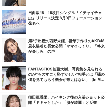
日向坂46、18枚目シングル「イチャイチャ
虫」リリース決定 8月9日フォーメーション
発表へ
第2子出産の西野未姫、祖母手作りのAKB48
風衣装着た長女公開「ママそっくり」「将来
が楽しみ」の声
FANTASTICS佐藤大樹、写真集を見られる
のが“ものすごく恥ずかしい”相手とは「裸の
僕を見てもらう機会が最近はない」【In Moti
on】
須田亜香里、ハイキング後の入浴ショット公
開「ドキッとした」「肌が綺麗」と反響