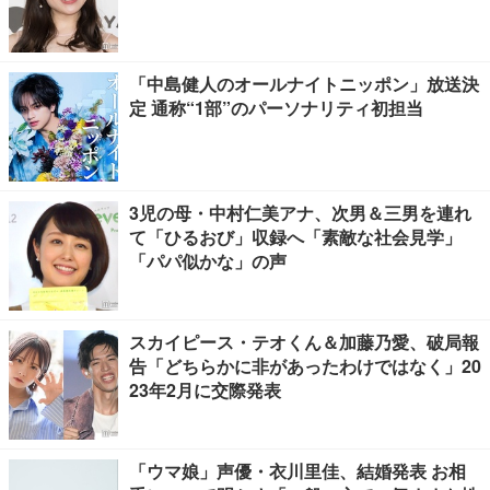
「中島健人のオールナイトニッポン」放送決
定 通称“1部”のパーソナリティ初担当
3児の母・中村仁美アナ、次男＆三男を連れ
て「ひるおび」収録へ「素敵な社会見学」
「パパ似かな」の声
スカイピース・テオくん＆加藤乃愛、破局報
告「どちらかに非があったわけではなく」20
23年2月に交際発表
「ウマ娘」声優・衣川里佳、結婚発表 お相