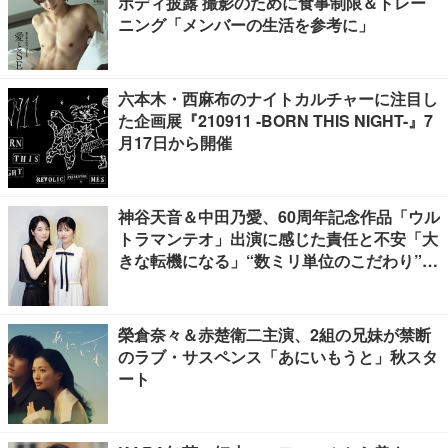
ボディ披露 撮影のために食事制限＆トレー
ニング「メンバーの生活を参考に」
六本木・西麻布のナイトカルチャーに注目し
た企画展『210911 -BORN THIS NIGHT-』7
月17日から開催
神谷天音＆中田乃愛、60周年記念作品「ウル
トラマンテオ」出演に感じた責任と不安「大
きな転機になる」“数ミリ単位のこだわり”特
撮技術に圧倒【インタビュー】
榮倉奈々＆赤楚衛二主演、2組の兄妹が禁断
のラブ・サスペンス「あにいもうと」秋スタ
ート