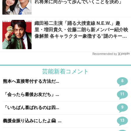
れ将来に向かって歩んでいくことを決め」
織田裕二主演「踊る大捜査線 N.E.W.」趣
里・増田貴久・佐藤二朗ら新メンバー紹介映
像解禁 各キャラクター象徴する“謎のキーワ
ード”も
Recommended by