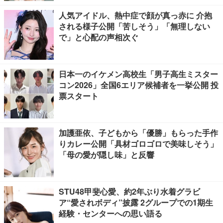
人気アイドル、熱中症で顔が真っ赤に 介抱
される様子公開「苦しそう」「無理しない
で」と心配の声相次ぐ
日本一のイケメン高校生「男子高生ミスター
コン2026」全国6エリア候補者を一挙公開 投
票スタート
加護亜依、子どもから「優勝」もらった手作
りカレー公開「具材ゴロゴロで美味しそう」
「母の愛が隠し味」と反響
STU48甲斐心愛、約2年ぶり水着グラビ
ア“愛されボディ”披露 2グループでの1期生
経験・センターへの思い語る