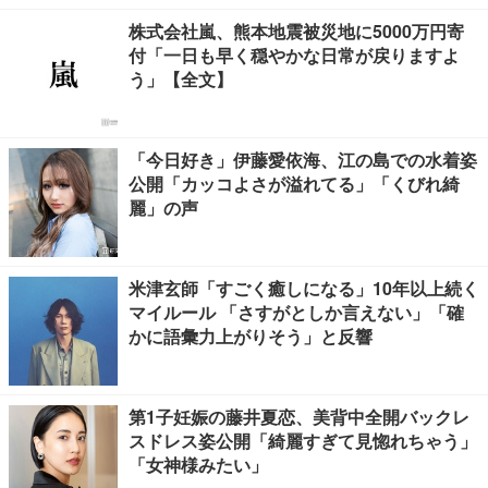
株式会社嵐、熊本地震被災地に5000万円寄
付「一日も早く穏やかな日常が戻りますよ
う」【全文】
「今日好き」伊藤愛依海、江の島での水着姿
公開「カッコよさが溢れてる」「くびれ綺
麗」の声
米津玄師「すごく癒しになる」10年以上続く
マイルール 「さすがとしか言えない」「確
かに語彙力上がりそう」と反響
第1子妊娠の藤井夏恋、美背中全開バックレ
スドレス姿公開「綺麗すぎて見惚れちゃう」
「女神様みたい」