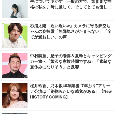
手について明かす「一般の方で、気ままな性
格の私を、時に厳しく、そしてとても優し
く、全力でサポートしてくれる方です」
杉浦太陽「近い近いw」カメラに寄る夢空ち
ゃんの姿披露「無邪気さがたまらない」「全
てが愛おしい」の声
中村獅童、息子の陽喜＆夏幹とキャンピング
カー旅へ「贅沢な家族時間ですね」「素敵な
夏休みになりそう」と反響
桜井玲香、乃木坂46卒業後“7年ぶり”アリー
ナ公演は「別物みたいな感覚がある」【New
HISTORY COMING】