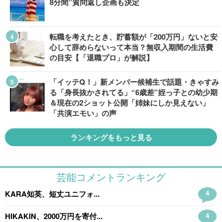
8分間”質問返し企画も決定
転職を考えたとき、貯蓄額が「200万円」ないと安
心して辞めらないって本当？無収入期間の生活費
の目安【「退職プロ」が解説】
「イッテQ！」新メンバー候補生で話題・きゃすみ
る「身長抜かされてる」“6歳差”姪っ子との幼少期
＆現在の2ショット公開「姉妹にしか見えない」
「共演エモい」の声
ランキングをもっと見る