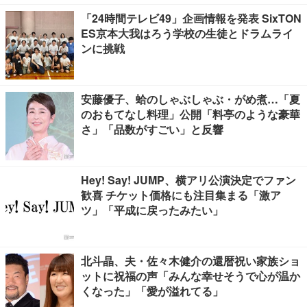
「24時間テレビ49」企画情報を発表 SixTON
ES京本大我はろう学校の生徒とドラムライ
ンに挑戦
安藤優子、蛤のしゃぶしゃぶ・がめ煮…「夏
のおもてなし料理」公開「料亭のような豪華
さ」「品数がすごい」と反響
Hey! Say! JUMP、横アリ公演決定でファン
歓喜 チケット価格にも注目集まる「激ア
ツ」「平成に戻ったみたい」
北斗晶、夫・佐々木健介の還暦祝い家族ショ
ットに祝福の声「みんな幸せそうで心が温か
くなった」「愛が溢れてる」