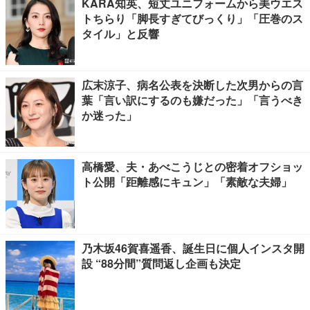
KARA知英、短丈ユニフォームから美ウエス
トちらり「脚長すぎてびっくり」「圧巻のス
タイル」と反響
広末涼子、病名公表を決断した次男からの言
葉「言い訳にするのも嫌だった」「言うべき
か迷った」
高橋愛、夫・あべこうじとの密着オフショッ
ト公開「距離感にキュン」「素敵な夫婦」
乃木坂46賀喜遥香、誕生日に個人インスタ開
設 “88分間”質問返し企画も決定