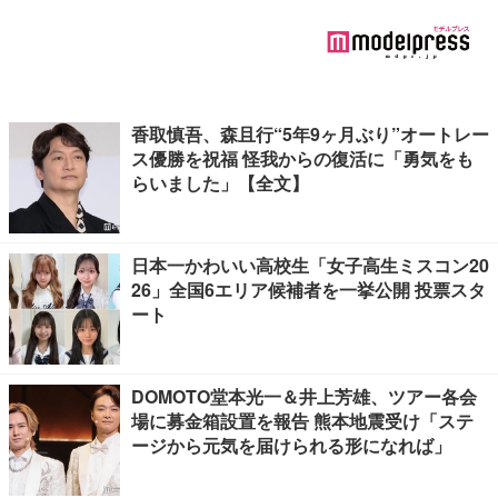
香取慎吾、森且行“5年9ヶ月ぶり”オートレー
ス優勝を祝福 怪我からの復活に「勇気をも
らいました」【全文】
日本一かわいい高校生「女子高生ミスコン20
26」全国6エリア候補者を一挙公開 投票スタ
ート
DOMOTO堂本光一＆井上芳雄、ツアー各会
場に募金箱設置を報告 熊本地震受け「ステ
ージから元気を届けられる形になれば」