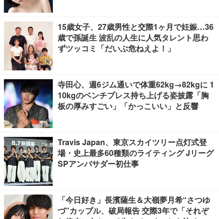
15歳女子、27歳男性と交際1ヶ月で妊娠…36
歳で孫誕生 波乱の人生に人気タレント思わ
ずツッコミ「だいぶ危ねえよ！」
寺田心、週6ジム通いで体重62kg→82kgに 1
10kgのベンチプレス持ち上げる姿披露「胸
板の厚みすごい」「かっこいい」と反響
Travis Japan、東京スカイツリー点灯式登
場・史上最多60種類のライティング Jリーグ
SPアンバサダー初仕事
「今日好き」長濱薩生＆大嶺夢月希“さつゆ
づ”カップル、破局報告 交際3年で「それぞ