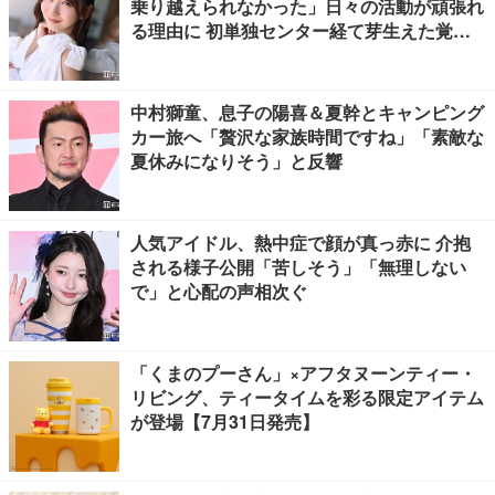
乗り越えられなかった」日々の活動が頑張れ
る理由に 初単独センター経て芽生えた覚悟
も【「果実の歩幅」インタビュー】
中村獅童、息子の陽喜＆夏幹とキャンピング
カー旅へ「贅沢な家族時間ですね」「素敵な
夏休みになりそう」と反響
人気アイドル、熱中症で顔が真っ赤に 介抱
される様子公開「苦しそう」「無理しない
で」と心配の声相次ぐ
「くまのプーさん」×アフタヌーンティー・
リビング、ティータイムを彩る限定アイテム
が登場【7月31日発売】