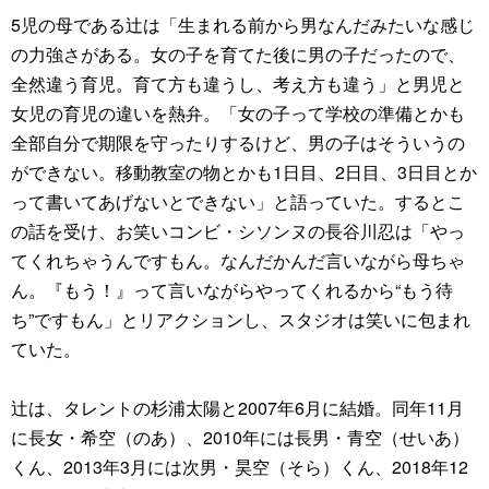
5児の母である辻は「生まれる前から男なんだみたいな感じ
の力強さがある。女の子を育てた後に男の子だったので、
全然違う育児。育て方も違うし、考え方も違う」と男児と
女児の育児の違いを熱弁。「女の子って学校の準備とかも
全部自分で期限を守ったりするけど、男の子はそういうの
ができない。移動教室の物とかも1日目、2日目、3日目とか
って書いてあげないとできない」と語っていた。するとこ
の話を受け、お笑いコンビ・シソンヌの長谷川忍は「やっ
てくれちゃうんですもん。なんだかんだ言いながら母ちゃ
ん。『もう！』って言いながらやってくれるから“もう待
ち”ですもん」とリアクションし、スタジオは笑いに包まれ
ていた。
辻は、タレントの杉浦太陽と2007年6月に結婚。同年11月
に長女・希空（のあ）、2010年には長男・青空（せいあ）
くん、2013年3月には次男・昊空（そら）くん、2018年12