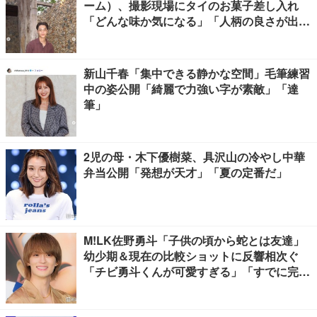
ーム）、撮影現場にタイのお菓子差し入れ
「どんな味か気になる」「人柄の良さが出て
る」
新山千春「集中できる静かな空間」毛筆練習
中の姿公開「綺麗で力強い字が素敵」「達
筆」
2児の母・木下優樹菜、具沢山の冷やし中華
弁当公開「発想が天才」「夏の定番だ」
M!LK佐野勇斗「子供の頃から蛇とは友達」
幼少期＆現在の比較ショットに反響相次ぐ
「チビ勇斗くんが可愛すぎる」「すでに完成
されてる」