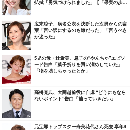
払拭「勇気づけられました」【「果実の歩
幅」インタビュー】
広末涼子、病名公表を決断した次男からの言
葉「言い訳にするのも嫌だった」「言うべき
か迷った」
5児の母・辻希美、息子の“やんちゃ”エピソ
ード告白「菓子折りを買い溜めしていた」
「物を壊しちゃったとか」
高橋克典、大岡越前役に自虐 “どうにもなら
ないポイント”告白「補っていきたい」
元宝塚トップスター寿美花代さん死去 享年9