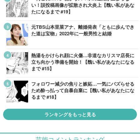
い！誤投稿画像が拡散され大炎上【醜い私があな
たになるまで #19】
元TBS山本里菜アナ、離婚発表「ともに歩んでき
た道は宝物」2022年に一般男性と結婚
熱湯をかけられ顔に火傷…非道なカリスマ店長に
立ち向かう準備を開始！【醜い私があなたになる
まで #15】
フォロワー減少の焦りと嫉妬…一気にバズらせる
ため酔っ払って自暴自棄に【醜い私があなたにな
るまで #18】
ランキングをもっと見る