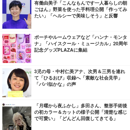
有働由美子「こんなもんです一人暮らしの朝
ごはん」野菜を使った手料理公開「作ってみ
たい」「ヘルシーで美味しそう」と反響
ポーチやルームウェアなど「ハンナ・モンタ
ナ」「ハイスクール・ミュージカル」20周年
記念グッズPLAZAに集結
3児の母・中村仁美アナ、次男＆三男を連れ
て「ひるおび」収録へ「素敵な社会見学」
「パパ似かな」の声
「月曜から夜ふかし」多田さん、整形手術後
の初カラー＆カットの様子公開「清楚な感じ
で可愛い」「どんどん回復してきてる」