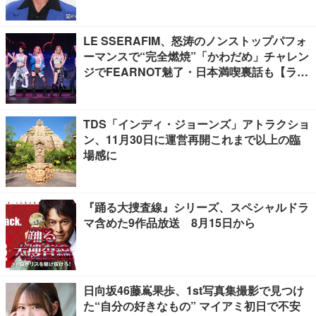
LE SSERAFIM、怒涛のノンストップパフォ
ーマンスで“完全燃焼”「かわだめ」チャレン
ジでFEARNOT魅了・日本満喫裏話も【ライ
ブレポート】
TDS「インディ・ジョーンズ」アトラクショ
ン、11月30日に運営再開これまで以上の臨
場感に
『踊る大捜査線』シリーズ、スペシャルドラ
マ含めた9作品放送 8月15日から
日向坂46藤嶌果歩、1st写真集撮影で見つけ
た“自分の好きなもの” マイアミ初日で不安