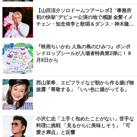
【山田涼介ソロドームツアーレポ】“事務所
初の快挙”デビュー公演の地で感謝 金髪イメ
チェン・知念侑李と歌唱＆ダンス・神木隆之
介の声…サプライズ満載
『映画ちいかわ 人魚の島のひみつ』ボンボ
ンドロップシールが入場者特典第2弾に！ 8
月8日から
西山茉希、エビフライなど朝から作る揚げ物
披露「尊敬する」「いい色に揚がってる」
小沢仁志「上手く包めたことがない」苦手な
料理に挑戦 「見るからに美味しそう」「可
愛さ満点」と反響