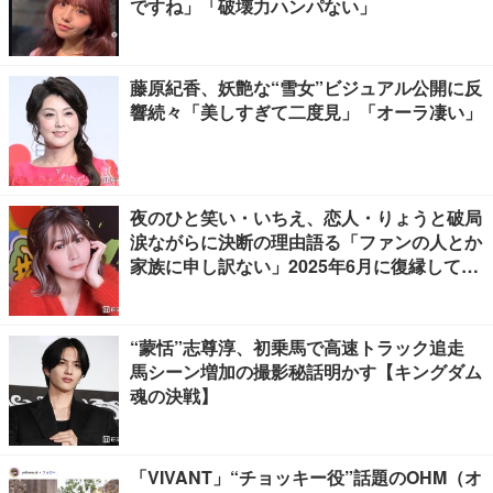
ですね」「破壊力ハンパない」
藤原紀香、妖艶な“雪女”ビジュアル公開に反
響続々「美しすぎて二度見」「オーラ凄い」
夜のひと笑い・いちえ、恋人・りょうと破局
涙ながらに決断の理由語る「ファンの人とか
家族に申し訳ない」2025年6月に復縁してい
た
“蒙恬”志尊淳、初乗馬で高速トラック追走
馬シーン増加の撮影秘話明かす【キングダム
魂の決戦】
「VIVANT」“チョッキー役”話題のOHM（オ