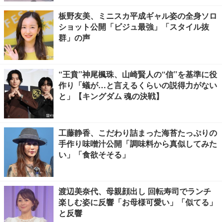
板野友美、ミニスカ平成ギャル姿の全身ソロ
ショット公開「ビジュ最強」「スタイル抜
群」の声
“王賁”神尾楓珠、山崎賢人の“信”を基準に役
作り「蟻が…と言えるくらいの説得力がない
と」【キングダム 魂の決戦】
工藤静香、こだわり詰まった海苔たっぷりの
手作り味噌汁公開「調味料から真似してみた
い」「食欲そそる」
渡辺美奈代、母親顔出し 回転寿司でランチ
楽しむ姿に反響「お母様可愛い」「似てる」
と反響