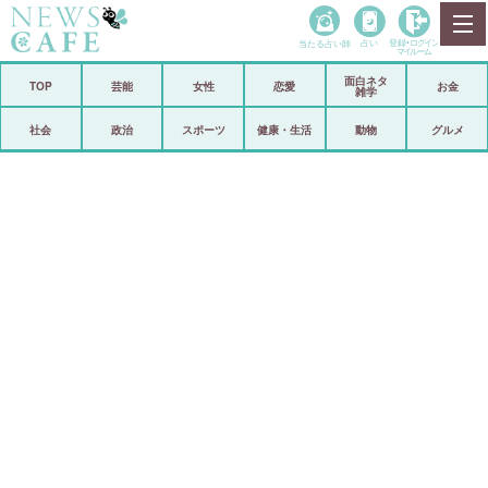
当たる占い師
占い
登録•
ログイン
マイルーム
面白ネタ
ホーム
TOP
芸能
女性
恋愛
お金
雑学
社会
政治
社会
政治
スポーツ
健康・生活
動物
グルメ
経済
海外
芸能
スポーツ
恋愛
ビックリ
コメントポスト
アリ／ナシ
リリース
ショップ
登録・ログイン/マイルーム