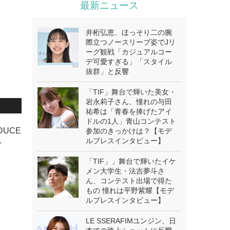
最新ニュース
井桁弘恵、ほっそり二の腕
際立つノースリーブ姿でJリ
ーグ観戦「カジュアルコー
デ可愛すぎる」「スタイル
抜群」と反響
「TIF」舞台で輝いた美女・
岩永莉子さん、憧れの与田
祐希は「青春を捧げたアイ
ドルの1人」青山コンテスト
DUCE
参加のきっかけは？【モデ
ルプレスインタビュー】
／
「TIF」」舞台で輝いたイケ
メン大学生・法吉夢斗さ
ん、コンテスト出場で得た
もの 憧れは平野紫耀【モデ
ルプレスインタビュー】
LE SSERAFIMユンジン、日