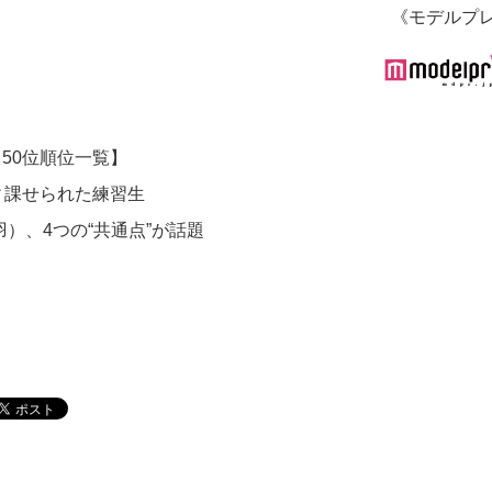
《モデルプ
～50位順位一覧】
ィ課せられた練習生
羽）、4つの“共通点”が話題