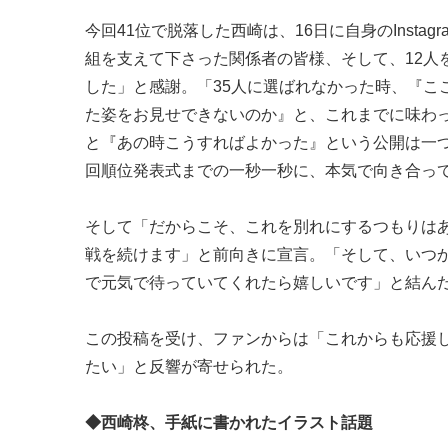
今回41位で脱落した西崎は、16日に自身のInst
組を支えて下さった関係者の皆様、そして、12人
した」と感謝。「35人に選ばれなかった時、『こ
た姿をお見せできないのか』と、これまでに味わ
と『あの時こうすればよかった』という公開は一
回順位発表式までの一秒一秒に、本気で向き合っ
そして「だからこそ、これを別れにするつもりは
戦を続けます」と前向きに宣言。「そして、いつ
で元気で待っていてくれたら嬉しいです」と結ん
この投稿を受け、ファンからは「これからも応援
たい」と反響が寄せられた。
◆西崎柊、手紙に書かれたイラスト話題