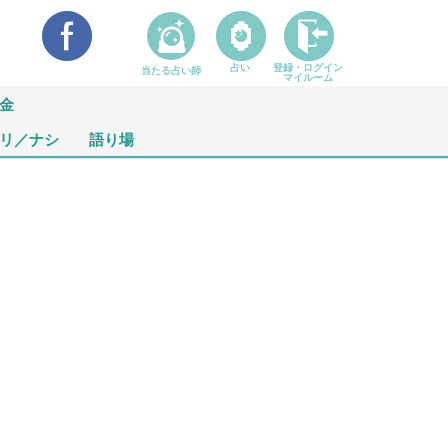
占い
登録・ログイン
当たる占い師
マイルーム
金
リ／ナシ
語り場