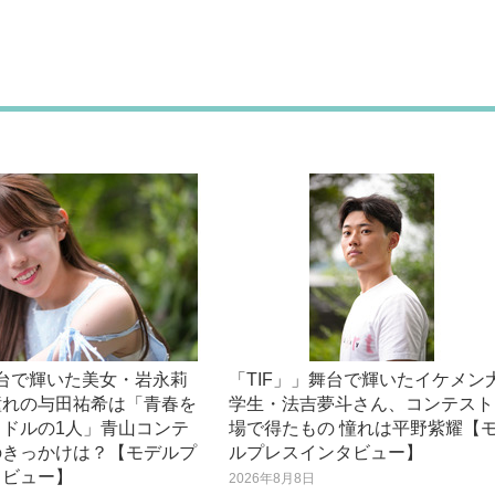
舞台で輝いた美女・岩永莉
「TIF」」舞台で輝いたイケメン
憧れの与田祐希は「青春を
学生・法吉夢斗さん、コンテスト
イドルの1人」青山コンテ
場で得たもの 憧れは平野紫耀【
のきっかけは？【モデルプ
ルプレスインタビュー】
タビュー】
2026年8月8日