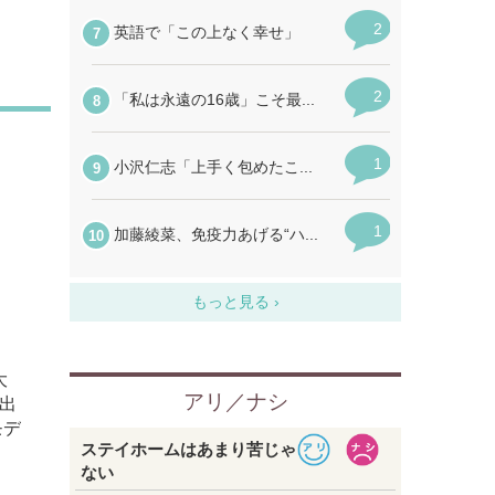
大
出
モデ