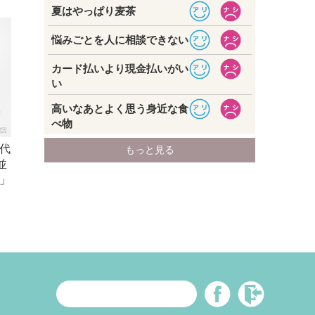
代
並
」