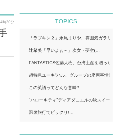
TOPICS
14時30分
手
「ラブキン２」永尾まりや、雰囲気ガラリのイメチェン
辻希美「早いよぉ～」次女・夢空(…
FANTASTICS佐藤大樹、台湾土産を贈った先輩明かす
超特急ユーキ"ハル、グループの座席事情告白「誰かと
この英語ってどんな意味?…
“ハローキティ"ディアダニエルの秋スイーツビュッフェ
温泉旅行でビックリ!…