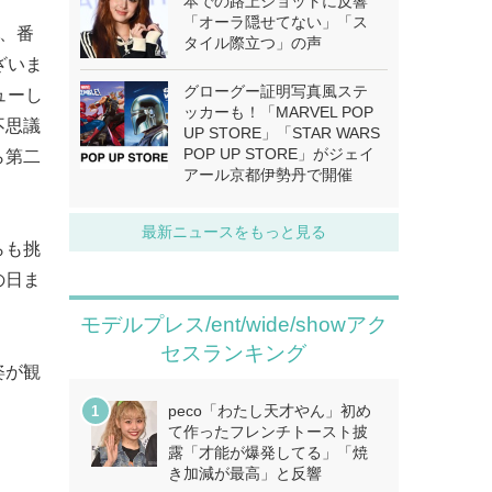
本での路上ショットに反響
「オーラ隠せてない」「ス
様、番
タイル際立つ」の声
ざいま
グローグー証明写真風ステ
ューし
ッカーも！「MARVEL POP
不思議
UP STORE」「STAR WARS
POP UP STORE」がジェイ
ら第二
アール京都伊勢丹で開催
最新ニュースをもっと見る
らも挑
の日ま
モデルプレス/ent/wide/showアク
セスランキング
姿が観
peco「わたし天才やん」初め
て作ったフレンチトースト披
露「才能が爆発してる」「焼
き加減が最高」と反響