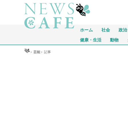
ホーム
社会
政治
健康・生活
動物
ホーム
›
芸能
›
記事