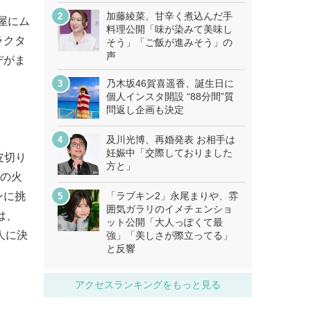
加藤綾菜、甘辛く煮込んだ手
部屋にム
料理公開「味が染みて美味し
ラクタ
そう」「ご飯が進みそう」の
声
デがま
乃木坂46賀喜遥香、誕生日に
個人インスタ開設 “88分間”質
問返し企画も決定
及川光博、再婚発表 お相手は
妊娠中「交際しておりました
皮切り
方と」
ムの火
ンに挑
「ラブキン2」永尾まりや、雰
囲気ガラリのイメチェンショ
は、
ット公開「大人っぽくて最
人に決
強」「美しさが際立ってる」
と反響
アクセスランキングをもっと見る