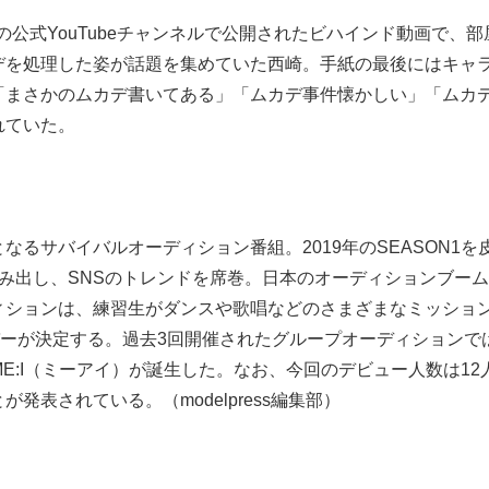
世界」の公式YouTubeチャンネルで公開されたビハインド動画で、
デを処理した姿が話題を集めていた西崎。手紙の最後にはキャ
「まさかのムカデ書いてある」「ムカデ事件懐かしい」「ムカ
れていた。
るサバイバルオーディション番組。2019年のSEASON1を
み出し、SNSのトレンドを席巻。日本のオーディションブー
ィションは、練習生がダンスや歌唱などのさまざまなミッショ
バーが決定する。過去3回開催されたグループオーディションで
ME:I（ミーアイ）が誕生した。なお、今回のデビュー人数は12
表されている。（modelpress編集部）