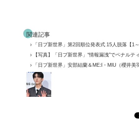
関連記事
「日プ新世界」第2回順位発表式 15人脱落【1
【写真】「日プ新世界」“情報漏洩”でペナルテ
「日プ新世界」安部結蘭＆ME:I・MIU（櫻井美