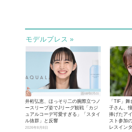
モデルプレス
井桁弘恵、ほっそり二の腕際立つノ
「TIF」
ースリーブ姿でJリーグ観戦「カジ
子さん、
ュアルコーデ可愛すぎる」「スタイ
捧げたア
ル抜群」と反響
スト参加
レスイン
2026年8月8日