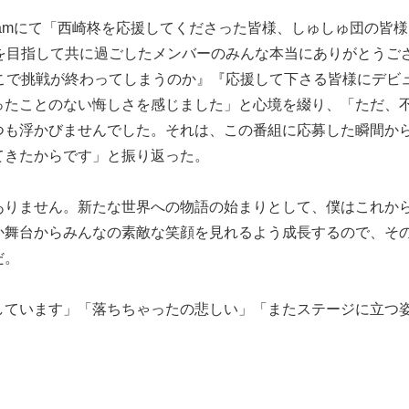
agramにて「西崎柊を応援してくださった皆様、しゅしゅ団の皆
を目指して共に過ごしたメンバーのみんな本当にありがとうご
こで挑戦が終わってしまうのか』『応援して下さる皆様にデビ
ったことのない悔しさを感じました」と心境を綴り、「ただ、
つも浮かびませんでした。それは、この番組に応募した瞬間か
てきたからです」と振り返った。
ありません。新たな世界への物語の始まりとして、僕はこれか
か舞台からみんなの素敵な笑顔を見れるよう成長するので、そ
だ。
しています」「落ちちゃったの悲しい」「またステージに立つ