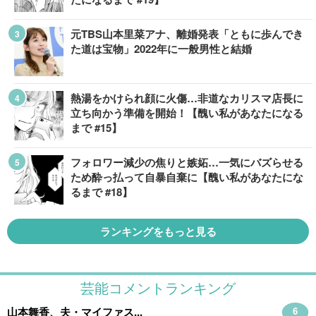
元TBS山本里菜アナ、離婚発表「ともに歩んでき
た道は宝物」2022年に一般男性と結婚
熱湯をかけられ顔に火傷…非道なカリスマ店長に
立ち向かう準備を開始！【醜い私があなたになる
まで #15】
フォロワー減少の焦りと嫉妬…一気にバズらせる
ため酔っ払って自暴自棄に【醜い私があなたにな
るまで #18】
ランキングをもっと見る