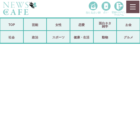
当たる占い師
占い
登録•
ログイン
マイルーム
面白ネタ
ホーム
TOP
芸能
女性
恋愛
お金
雑学
社会
政治
社会
政治
スポーツ
健康・生活
動物
グルメ
経済
海外
芸能
スポーツ
恋愛
ビックリ
コメントポスト
アリ／ナシ
リリース
ショップ
登録・ログイン/マイルーム