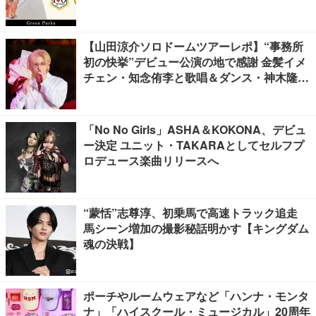
【山田涼介ソロドームツアーレポ】“事務所
初の快挙”デビュー公演の地で感謝 金髪イメ
チェン・知念侑李と歌唱＆ダンス・神木隆之
介の声…サプライズ満載
「No No Girls」ASHA＆KOKONA、デビュ
ー決定 ユニット・TAKARAとしてセルフプ
ロデュース楽曲リリースへ
“蒙恬”志尊淳、初乗馬で高速トラック追走
馬シーン増加の撮影秘話明かす【キングダム
魂の決戦】
ポーチやルームウェアなど「ハンナ・モンタ
ナ」「ハイスクール・ミュージカル」20周年