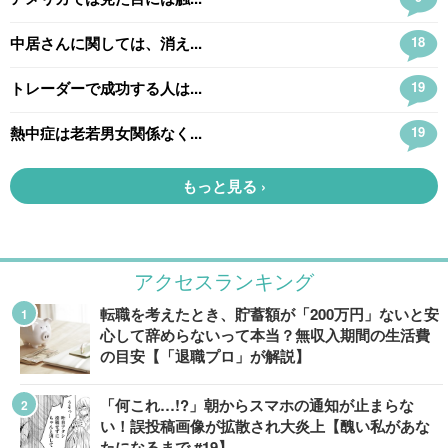
アクセスランキング
転職を考えたとき、貯蓄額が「200万円」ないと安
心して辞めらないって本当？無収入期間の生活費
の目安【「退職プロ」が解説】
「何これ…!?」朝からスマホの通知が止まらな
い！誤投稿画像が拡散され大炎上【醜い私があな
たになるまで #19】