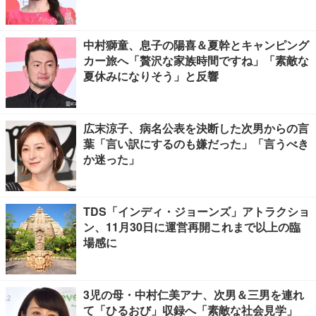
中村獅童、息子の陽喜＆夏幹とキャンピング
カー旅へ「贅沢な家族時間ですね」「素敵な
夏休みになりそう」と反響
広末涼子、病名公表を決断した次男からの言
葉「言い訳にするのも嫌だった」「言うべき
か迷った」
TDS「インディ・ジョーンズ」アトラクショ
ン、11月30日に運営再開これまで以上の臨
場感に
3児の母・中村仁美アナ、次男＆三男を連れ
て「ひるおび」収録へ「素敵な社会見学」