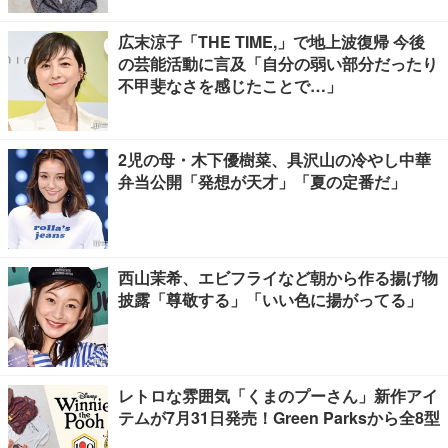
広末涼子「THE TIME,」で地上波復帰 今後
の芸能活動に言及「自分の弱い部分だったり
不甲斐なさを感じたことで…」
2児の母・木下優樹菜、具沢山の冷やし中華
弁当公開「発想が天才」「夏の定番だ」
西山茉希、エビフライなど朝から作る揚げ物
披露「尊敬する」「いい色に揚がってる」
レトロな雰囲気「くまのプーさん」新作アイ
テムが7月31日発売！Green Parksから全8型