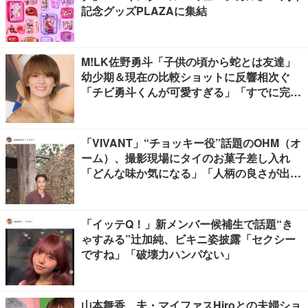
記念グッズPLAZAに集結
M!LK佐野勇斗「子供の頃から蛇とは友達」
幼少期＆現在の比較ショットに反響相次ぐ
「チビ勇斗くんが可愛すぎる」「すでに完成
されてる」
「VIVANT」“チョッキー役”話題のOHM（オ
ーム）、撮影現場にタイのお菓子差し入れ
「どんな味か気になる」「人柄の良さが出て
る」
「イッテQ！」新メンバー候補生で話題“き
ゃすみる”辻加純、ビキニ姿披露「セクシー
ですね」「破壊力ハンパない」
山本舞香、夫・マイファスHiroとの夫婦ショ