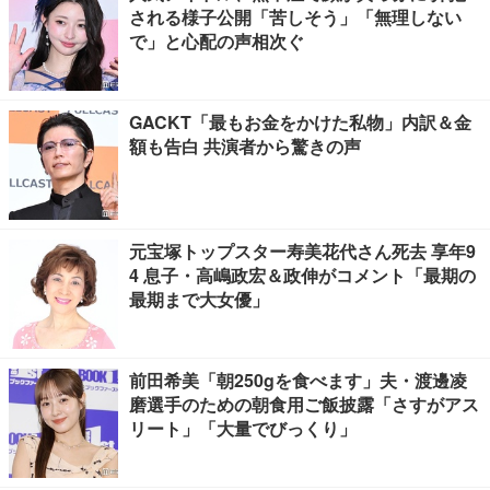
される様子公開「苦しそう」「無理しない
で」と心配の声相次ぐ
GACKT「最もお金をかけた私物」内訳＆金
額も告白 共演者から驚きの声
元宝塚トップスター寿美花代さん死去 享年9
4 息子・高嶋政宏＆政伸がコメント「最期の
最期まで大女優」
前田希美「朝250gを食べます」夫・渡邊凌
磨選手のための朝食用ご飯披露「さすがアス
リート」「大量でびっくり」