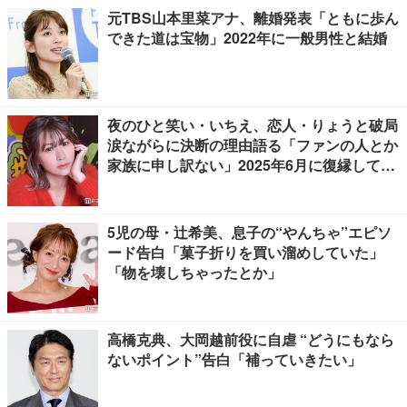
元TBS山本里菜アナ、離婚発表「ともに歩ん
できた道は宝物」2022年に一般男性と結婚
夜のひと笑い・いちえ、恋人・りょうと破局
涙ながらに決断の理由語る「ファンの人とか
家族に申し訳ない」2025年6月に復縁してい
た
5児の母・辻希美、息子の“やんちゃ”エピソ
ード告白「菓子折りを買い溜めしていた」
「物を壊しちゃったとか」
高橋克典、大岡越前役に自虐 “どうにもなら
ないポイント”告白「補っていきたい」