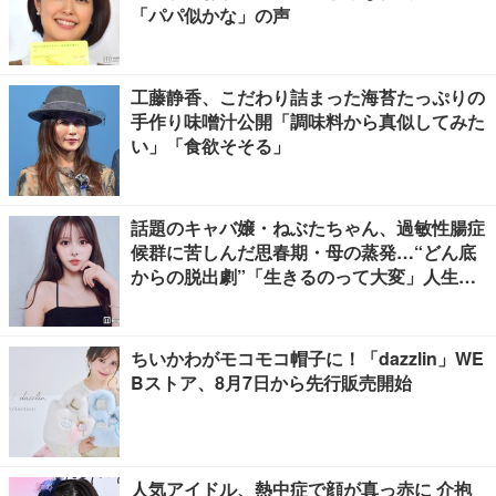
「パパ似かな」の声
工藤静香、こだわり詰まった海苔たっぷりの
手作り味噌汁公開「調味料から真似してみた
い」「食欲そそる」
話題のキャバ嬢・ねぶたちゃん、過敏性腸症
候群に苦しんだ思春期・母の蒸発…“どん底
からの脱出劇”「生きるのって大変」人生変
えた言葉とは【インタビュー連載Vol.1】
ちいかわがモコモコ帽子に！「dazzlin」WE
Bストア、8月7日から先行販売開始
人気アイドル、熱中症で顔が真っ赤に 介抱