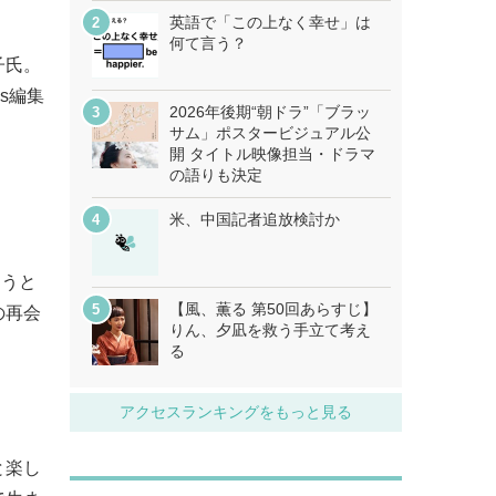
英語で「この上なく幸せ」は
何て言う？
子氏。
s編集
2026年後期“朝ドラ”「ブラッ
サム」ポスタービジュアル公
開 タイトル映像担当・ドラマ
の語りも決定
米、中国記者追放検討か
ろうと
【風、薫る 第50回あらすじ】
の再会
りん、夕凪を救う手立て考え
る
アクセスランキングをもっと見る
と楽し