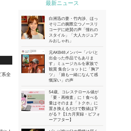
最新ニュース
白洲迅の妻・竹内渉、ほっ
そり二の腕際立つノースリ
コーデに絶賛の声「憧れの
スタイル」「大人カジュア
ルおしゃれ」
元AKB48メンバー「パパと
出会った作品でもありま
す」ミュージカルを家族で
観賞 集合ショットに「胸ア
ビ系全
ツ」「娘も一緒になんて感
慨深い」の声
54歳、コレステロール値が
「要・再検査」に！食べる
量はそのまま「トクホ」に
置き換えるだけで数値は下
がる？【1カ月実録・ビフォ
ーアフター】