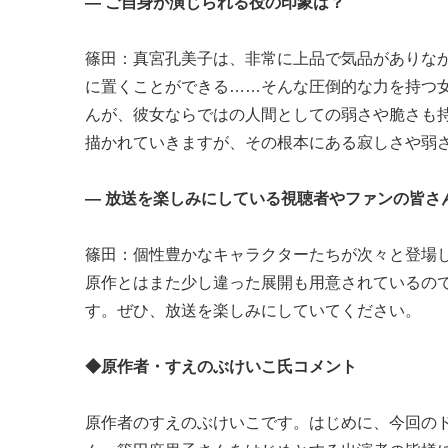
― ご自身が演じられる役の印象は？
篠田：真宮孔美子は、非常に上品で気品がありな
に置くことができる……そんな圧倒的な力を持つ
んが、彼女ならではの人間としての弱さや脆さも
描かれていきますが、その根本にある寂しさや弱
― 放送を楽しみにしている視聴者やファンの皆さ
篠田：個性豊かなキャラクターたちが次々と登場
原作とはまた少し違った展開も用意されているの
す。ぜひ、放送を楽しみにしていてください。
◆原作者・すえのぶけいこ氏コメント
原作者のすえのぶけいこです。はじめに、今回の