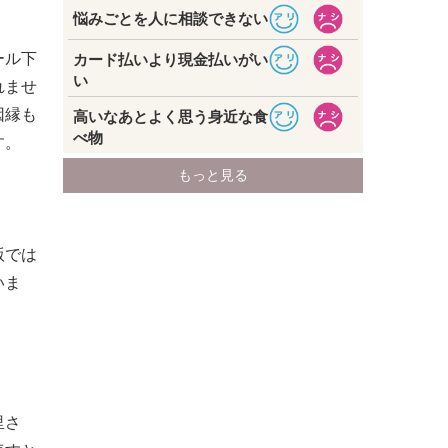
ール下
れませ
因縁も
す。
版では
いま
里さ