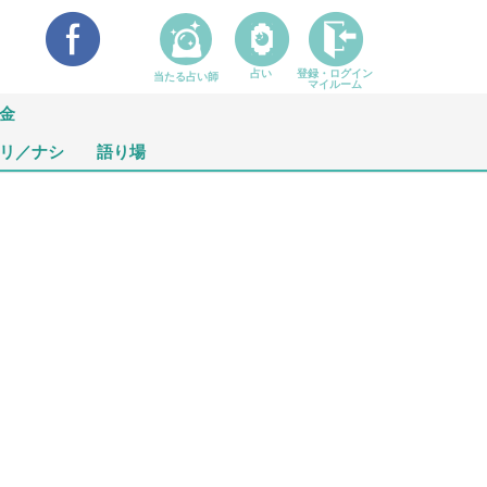
占い
登録・ログイン
当たる占い師
マイルーム
金
リ／ナシ
語り場