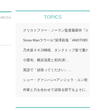
TOPICS
04時15分
く
クリストファー・ノーラン監督最新作『オデュッセイア』I
Snow Manラウール"深澤辰哉「ANOTHER SKY」…
乃木坂４６川崎桜、タンクトップ姿で夏のワンシーン再現
小栗旬、横浜流星と初共演!…
英語で「頑張ってください」…
シュー・グァンハン×アンジェラ・ユン初共演…
作家と力を合わせて頑張る部下をよそに、上司は陰で悪