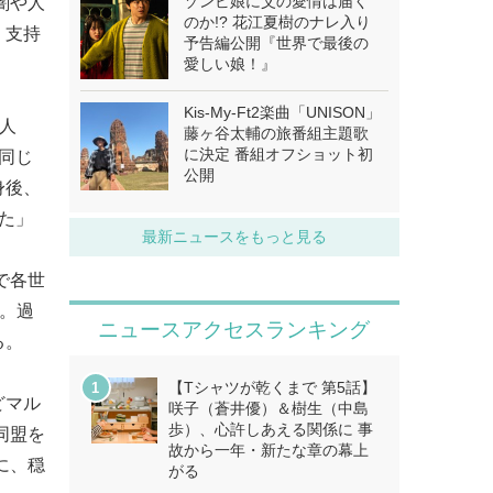
ゾンビ娘に父の愛情は届く
闇や人
のか!? 花江夏樹のナレ入り
く支持
予告編公開『世界で最後の
愛しい娘！』
Kis-My-Ft2楽曲「UNISON」
人
藤ヶ谷太輔の旅番組主題歌
に決定 番組オフショット初
同じ
公開
身後、
た」
最新ニュースをもっと見る
で各世
海。過
ニュースアクセスランキング
る。
【Tシャツが乾くまで 第5話】
どマル
咲子（蒼井優）＆樹生（中島
歩）、心許しあえる関係に 事
同盟を
故から一年・新たな章の幕上
に、穏
がる