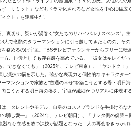
もされたヒット作「ライフ」の漫画家・すえのぶ氏。女性の心の
らず「リミット」などもドラマ化されるなど女性を中心に幅広
ディクト」を連載中だ。
、裏切り、疑いが渦巻く“女たちのサバイバルサスペンス”。主
の3人で念願のタワーマンションに引っ越してきたものの、その
を務めるのは宇垣。TBSテレビアナウンサーからフリーに転
る一方、俳優としても存在感を高めている。「彼女はキレイだっ
も、できなくても」（2025年、テレビ東京）、「ヤンドク！」
出演し演技の幅を示した。確かな表現力と個性的なキャラクター
ーマンションで家族と“普通の幸せ”を築こうとする母・明日
を向こうとする明日海の姿を、宇垣が繊細かつリアルに体現す
田は、タレントやモデル、自身のコスメブランドを手掛けるな
の騙し愛―」（2024年、テレビ朝日）、「サレタ側の復讐～
で強烈な存在感を放つ演技が話題となった二人の再会をきっかけ