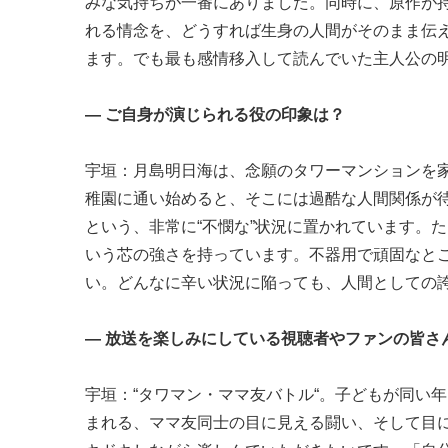
みな気持ちが一番にありました。同時に、原作が
れる情念を、どうすれば生身の人間がそのまま伝
ます。でも最も感情移入して読んでいた主人公の
― ご自身が演じられる役の印象は？
宇垣：月島明日海は、念願のタワーマンションを
稚園に通い始めると、そこには過酷な人間関係が
という、非常に“不憫な”状況に置かれています。
いう芯の強さを持っています。不器用で頑固なと
い。どんなに辛い状況に陥っても、人間としての
― 放送を楽しみにしている視聴者やファンの皆さ
宇垣：“タワマン・ママ友バトル“。子どもが同い
まれる、ママ友同士の目に見える闘い、そして目