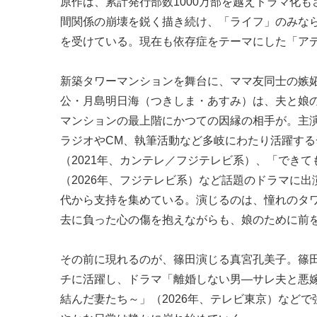
原作は、累計発行部数1000万部を越えドラマ化
間関係の崩壊を鋭く描き続け、「ライフ」のみな
を受けている。現在も依存症をテーマにした「ア
新築タワーマンションを舞台に、ママ友同士の嫉妬
公・月島明日海（つきしま・あすみ）は、夫と娘
マンションの最上階にかつての因縁の相手が。主演
ラジオやCM、執筆活動など多岐にわたり活躍す
（2021年、カンテレ／フジテレビ系）、「できて
（2026年、フジテレビ系）など話題のドラマに
代から支持を集めている。演じるのは、憧れのタワ
去に負った心の傷を抱えながらも、娘のために前
その前に現れるのが、篠田演じる真宮孔美子。篠
チに活躍し、ドラマ「離婚しない男―サレ夫と悪嫁
結んだ妻たち～」（2026年、テレビ東京）など