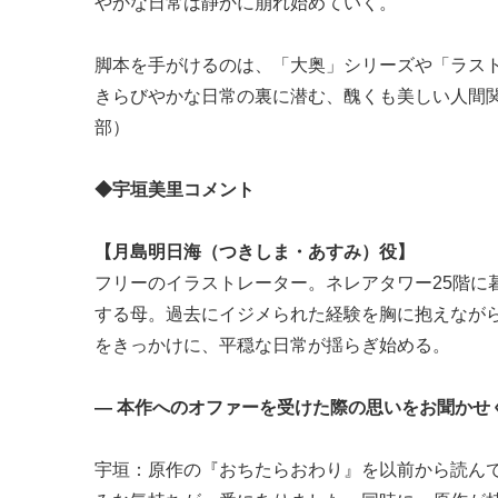
やかな日常は静かに崩れ始めていく。
脚本を手がけるのは、「大奥」シリーズや「ラス
きらびやかな日常の裏に潜む、醜くも美しい人間関係
部）
◆宇垣美里コメント
【月島明日海（つきしま・あすみ）役】
フリーのイラストレーター。ネレアタワー25階に
する母。過去にイジメられた経験を胸に抱えなが
をきっかけに、平穏な日常が揺らぎ始める。
― 本作へのオファーを受けた際の思いをお聞かせ
宇垣：原作の『おちたらおわり』を以前から読ん