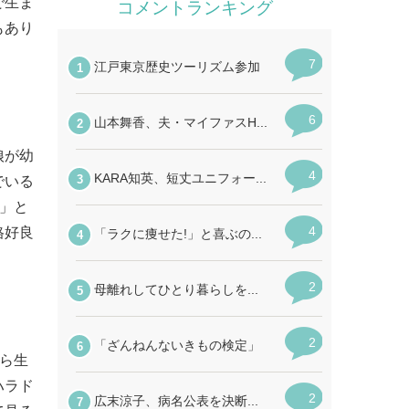
で生ま
もあり
娘が幼
でいる
い」と
格好良
から生
ハラド