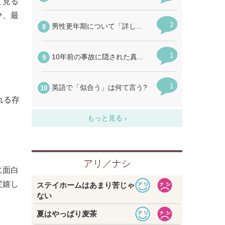
て見る
ひ、最
れる存
に面白
変嬉し