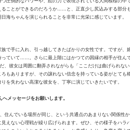
持つ圧倒的なパワーや、絵の力で表現されている人間模様の中
えることができるのだろうか……と、正直少し尻込みする部分
明日海ちゃんを演じられることを非常に光栄に感じています。
家族で手に入れ、引っ越してきたばかりの女性です。ですが、
待っていて……。さらに最上階にはかつての因縁の相手が住ん
ただ、彼女は周囲に翻弄されながらも「ここだけは曲げられな
ころもありますが、その譲れない信念を持っている姿がとても
誇りを失わない高潔な彼女を、丁寧に演じていきたいです。
んへメッセージをお願いします。
年、住んでいる場所が同じ、という共通点のあまりない関係性
に見えない心理戦が繰り広げられます。ぜひ、その様子をハラ