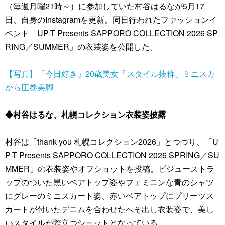
（毎週月曜21時～）に参加していた村谷はるなが5月17
日、自身のInstagramを更新。同日行われたファッションイ
ベント「UP-T Presents SAPPORO COLLECTION 2026 SP
RING／SUMMER」の衣装姿を公開した。
【写真】「今日好き」20歳美女「スタイル抜群」ミニスカ
から圧巻美脚
◆村谷はるな、札幌コレクション衣装姿披露
村谷は「thank you 札幌コレクション2026」とつづり、「U
P-T Presents SAPPORO COLLECTION 2026 SPRING／SU
MMER」の衣装姿やオフショットを投稿。ビジューストラ
ップのついた黒いベアトップ姿やフェミニンな青のシャツ
にグレーのミニスカート姿、赤いベアトップにプリーツス
カートが付いたデニムを合わせたへそ出し衣装姿で、美し
いスタイルが際立つショットとなっている。