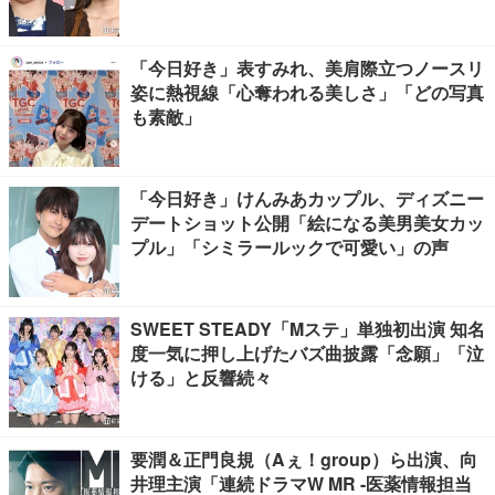
「今日好き」表すみれ、美肩際立つノースリ
姿に熱視線「心奪われる美しさ」「どの写真
も素敵」
「今日好き」けんみあカップル、ディズニー
デートショット公開「絵になる美男美女カッ
プル」「シミラールックで可愛い」の声
SWEET STEADY「Mステ」単独初出演 知名
度一気に押し上げたバズ曲披露「念願」「泣
ける」と反響続々
要潤＆正門良規（Aぇ！group）ら出演、向
井理主演「連続ドラマW MR -医薬情報担当