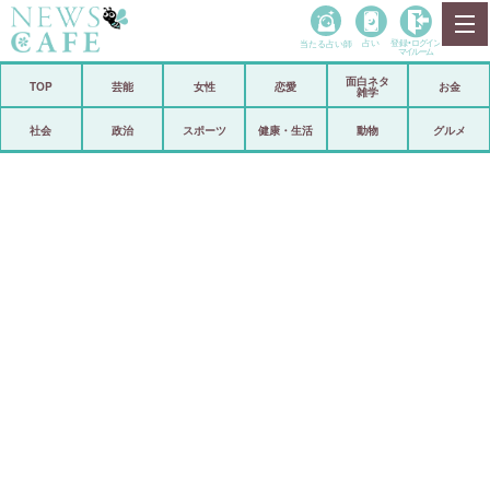
当たる占い師
占い
登録•
ログイン
マイルーム
面白ネタ
ホーム
TOP
芸能
女性
恋愛
お金
雑学
社会
政治
社会
政治
スポーツ
健康・生活
動物
グルメ
経済
海外
芸能
スポーツ
恋愛
ビックリ
コメントポスト
アリ／ナシ
リリース
ショップ
登録・ログイン/マイルーム