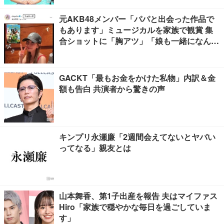
元AKB48メンバー「パパと出会った作品で
もあります」ミュージカルを家族で観賞 集
合ショットに「胸アツ」「娘も一緒になんて
感慨深い」の声
GACKT「最もお金をかけた私物」内訳＆金
額も告白 共演者から驚きの声
キンプリ永瀬廉「2週間会えてないとヤバい
ってなる」親友とは
山本舞香、第1子出産を報告 夫はマイファス
Hiro「家族で穏やかな毎日を過ごしていま
す」