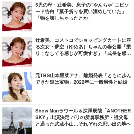
5児の母・辻希美、息子の“やんちゃ”エピソ
ード告白「菓子折りを買い溜めしていた」
「物を壊しちゃったとか」
辻希美、コストコでショッピングカートに座
る次女・夢空（ゆめあ）ちゃんの姿公開「乗
りこなしてる感じが可愛すぎ」「成長を感じ
る」の声
元TBS山本里菜アナ、離婚発表「ともに歩ん
できた道は宝物」2022年に一般男性と結婚
Snow Manラウール＆深澤辰哉「ANOTHER
SKY」出演決定 パリの所属事務所・祖父母
と通った武蔵小山…それぞれの思い出の地へ