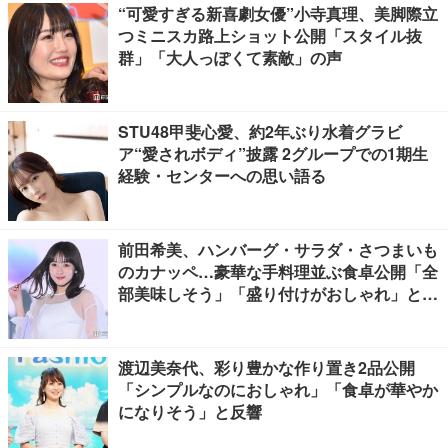
“可愛すぎる新喜劇女優”小寺真理、美脚際立
つミニスカ路上ショット公開「スタイル抜
群」「大人っぽくて素敵」の声
STU48甲斐心愛、約2年ぶり水着グラビ
ア“愛されボディ”披露 2グループでの1期生
経験・センターへの思い語る
前田希美、ハンバーグ・サラダ・さつまいも
のカナッペ…豪華な手料理並ぶ食卓公開「全
部美味しそう」「盛り付けがおしゃれ」と絶
賛の声
渡辺美奈代、彩り豊かな作り置き2品公開
「シンプルなのにおしゃれ」「食卓が華やか
になりそう」と反響