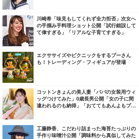
川崎希「味見もしてくれず全力拒否」次女へ
の手掴み手料理ショット公開「試行錯誤して
て偉すぎる」「リアルな子育てすぎる」
エクササイズやピクニックをするプーさん
も！トレーディング・フィギュアが登場
コットンきょんの美人妻「パパの女装用ウィ
ッグつけてみた」0歳長男公開「女の子に間
違われるのも納得」「おててもあんよもプリ
ティすぎる」と反響
工藤静香、こだわり詰まった海苔たっぷりの
手作り味噌汁公開「調味料から真似してみた