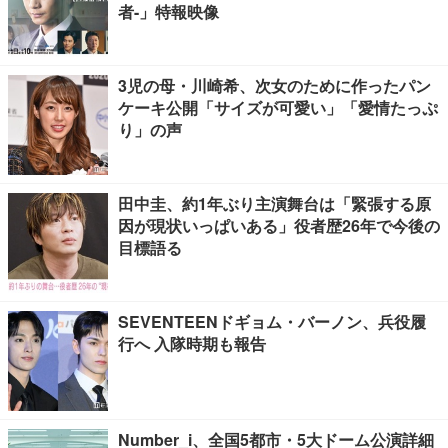
者-」特報映像
3児の母・川崎希、次女のために作ったパン
ケーキ公開「サイズが可愛い」「愛情たっぷ
り」の声
田中圭、約1年ぶり主演舞台は「緊張する原
因が現状いっぱいある」役者歴26年で今後の
目標語る
SEVENTEENドギョム・バーノン、兵役履
行へ 入隊時期も報告
Number_i、全国5都市・5大ドーム公演詳細