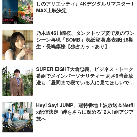
しのアリエッティ』4Kデジタルリマスター I
MAX上映決定
乃木坂46川崎桜、タンクトップ姿で夏のワン
シーン再現「BOMB」表紙登場 裏表紙は6期
生・長嶋凛桜【独占カットあり】
SUPER EIGHT大倉忠義、ビジネス・トーク
番組でメインパーソナリティー あさ6時台放
送も「昼間まで寝ている人に見てほしいで
す」
Hey! Say! JUMP、冠特番地上波放送＆Netfli
x配信決定 “絆をさらに深める”2人1組アジア
旅へ