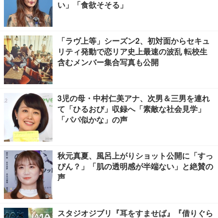
い」「食欲そそる」
「ラヴ上等」シーズン2、初対面からセキュ
リティ発動で恋リア史上最速の波乱 転校生
含むメンバー集合写真も公開
3児の母・中村仁美アナ、次男＆三男を連れ
て「ひるおび」収録へ「素敵な社会見学」
「パパ似かな」の声
秋元真夏、風呂上がりショット公開に「すっ
ぴん？」「肌の透明感が半端ない」と絶賛の
声
スタジオジブリ『耳をすませば』『借りぐら