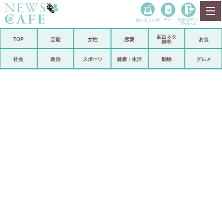
当たる占い師
占い
登録•
ログイン
マイルーム
面白ネタ
ホーム
TOP
芸能
女性
恋愛
お金
雑学
社会
政治
社会
政治
スポーツ
健康・生活
動物
グルメ
経済
海外
芸能
スポーツ
恋愛
ビックリ
コメントポスト
アリ／ナシ
リリース
ショップ
登録・ログイン/マイルーム