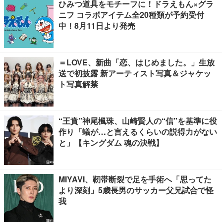
ひみつ道具をモチーフに！ドラえもん×グラ
ニフ コラボアイテム全20種類が予約受付
中！8月11日より発売
＝LOVE、新曲「恋、はじめました。」生放
送で初披露 新アーティスト写真＆ジャケッ
ト写真解禁
“王賁”神尾楓珠、山崎賢人の“信”を基準に役
作り「蟻が…と言えるくらいの説得力がない
と」【キングダム 魂の決戦】
MIYAVI、靭帯断裂で足を手術へ「思ってた
より深刻」5歳長男のサッカー父兄試合で怪
我