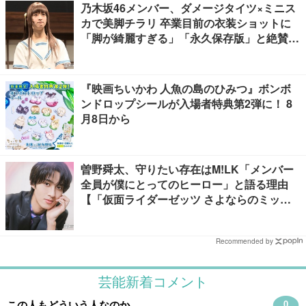
乃木坂46メンバー、ダメージタイツ×ミニス
カで美脚チラリ 卒業目前の衣装ショットに
「脚が綺麗すぎる」「永久保存版」と絶賛の
声
『映画ちいかわ 人魚の島のひみつ』ボンボ
ンドロップシールが入場者特典第2弾に！ 8
月8日から
曽野舜太、守りたい存在はM!LK「メンバー
全員が僕にとってのヒーロー」と語る理由
【「仮面ライダーゼッツ さよならのミッシ
ョン」インタビュー】
Recommended by