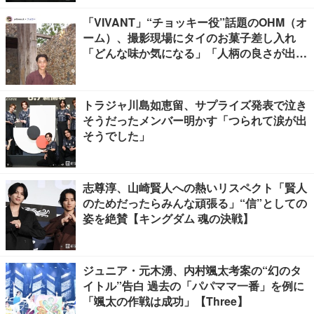
「VIVANT」“チョッキー役”話題のOHM（オ
ーム）、撮影現場にタイのお菓子差し入れ
「どんな味か気になる」「人柄の良さが出て
る」
トラジャ川島如恵留、サプライズ発表で泣き
そうだったメンバー明かす「つられて涙が出
そうでした」
志尊淳、山崎賢人への熱いリスペクト「賢人
のためだったらみんな頑張る」“信”としての
姿を絶賛【キングダム 魂の決戦】
ジュニア・元木湧、内村颯太考案の“幻のタ
イトル”告白 過去の「パパママ一番」を例に
「颯太の作戦は成功」【Three】