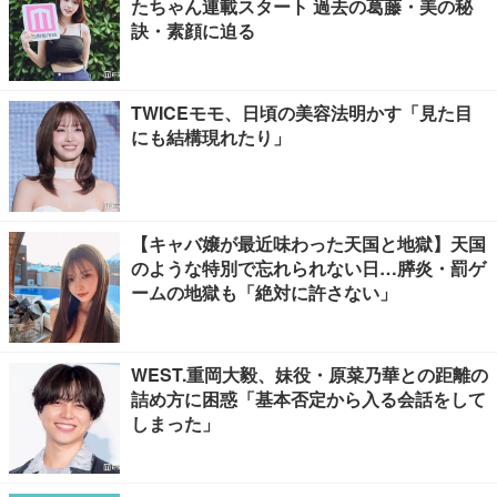
たちゃん連載スタート 過去の葛藤・美の秘
訣・素顔に迫る
TWICEモモ、日頃の美容法明かす「見た目
にも結構現れたり」
【キャバ嬢が最近味わった天国と地獄】天国
のような特別で忘れられない日…膵炎・罰ゲ
ームの地獄も「絶対に許さない」
WEST.重岡大毅、妹役・原菜乃華との距離の
詰め方に困惑「基本否定から入る会話をして
しまった」