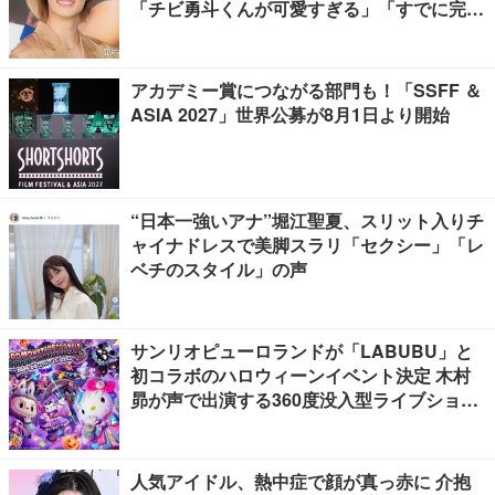
「チビ勇斗くんが可愛すぎる」「すでに完成
されてる」
アカデミー賞につながる部門も！「SSFF ＆
ASIA 2027」世界公募が8月1日より開始
“日本一強いアナ”堀江聖夏、スリット入りチ
ャイナドレスで美脚スラリ「セクシー」「レ
ベチのスタイル」の声
サンリオピューロランドが「LABUBU」と
初コラボのハロウィーンイベント決定 木村
昴が声で出演する360度没入型ライブショー
も【PUROMONSTERSCRAMBLE】
人気アイドル、熱中症で顔が真っ赤に 介抱