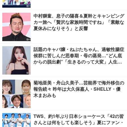
中村獅童、息子の陽喜＆夏幹とキャンピング
カー旅へ「贅沢な家族時間ですね」「素敵な
夏休みになりそう」と反響
話題のキャバ嬢・ねぶたちゃん、過敏性腸症
候群に苦しんだ思春期・母の蒸発…“どん底
からの脱出劇”「生きるのって大変」人生変
えた言葉とは【インタビュー連載Vol.1】
菊地亜美・舟山久美子…芸能界で海外移住の
報告続々 昨年は大久保嘉人・SHELLY・優
木まおみも
TWS、約1年ぶり日本ショーケース「42の皆
さんとは何をしても楽しそう」夏にファン・