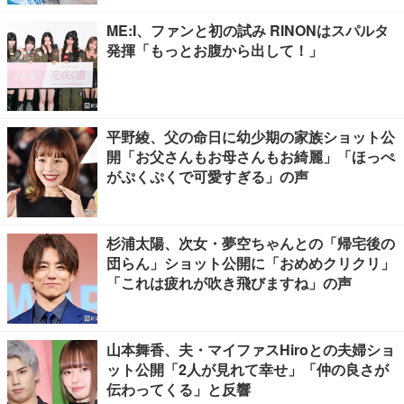
ME:I、ファンと初の試み RINONはスパルタ
発揮「もっとお腹から出して！」
平野綾、父の命日に幼少期の家族ショット公
開「お父さんもお母さんもお綺麗」「ほっぺ
がぷくぷくで可愛すぎる」の声
杉浦太陽、次女・夢空ちゃんとの「帰宅後の
団らん」ショット公開に「おめめクリクリ」
「これは疲れが吹き飛びますね」の声
山本舞香、夫・マイファスHiroとの夫婦ショ
ット公開「2人が見れて幸せ」「仲の良さが
伝わってくる」と反響