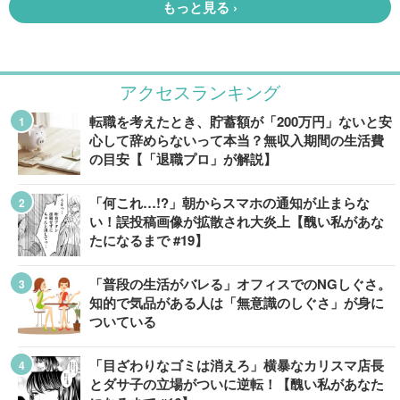
アクセスランキング
転職を考えたとき、貯蓄額が「200万円」ないと安
心して辞めらないって本当？無収入期間の生活費
の目安【「退職プロ」が解説】
「何これ…!?」朝からスマホの通知が止まらな
い！誤投稿画像が拡散され大炎上【醜い私があな
たになるまで #19】
「普段の生活がバレる」オフィスでのNGしぐさ。
知的で気品がある人は「無意識のしぐさ」が身に
ついている
「目ざわりなゴミは消えろ」横暴なカリスマ店長
とダサ子の立場がついに逆転！【醜い私があなた