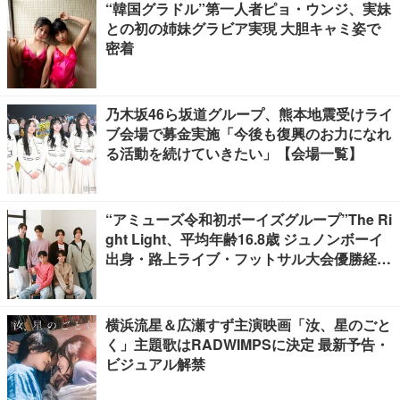
“韓国グラドル”第一人者ピョ・ウンジ、実妹
との初の姉妹グラビア実現 大胆キャミ姿で
密着
乃木坂46ら坂道グループ、熊本地震受けライ
ブ会場で募金実施「今後も復興のお力になれ
る活動を続けていきたい」【会場一覧】
“アミューズ令和初ボーイズグループ”The Ri
ght Light、平均年齢16.8歳 ジュノンボーイ
出身・路上ライブ・フットサル大会優勝経験
者たちが芸能界を目指したきっかけ…フレッ
シュな6人の魅力に迫る【インタビュー後
編】
横浜流星＆広瀬すず主演映画「汝、星のごと
く」主題歌はRADWIMPSに決定 最新予告・
ビジュアル解禁