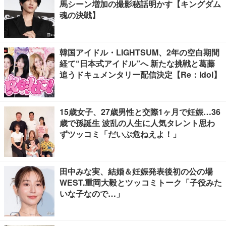
馬シーン増加の撮影秘話明かす【キングダム
魂の決戦】
韓国アイドル・LIGHTSUM、2年の空白期間
経て“日本式アイドル”へ 新たな挑戦と葛藤
追うドキュメンタリー配信決定【Re：Idol】
15歳女子、27歳男性と交際1ヶ月で妊娠…36
歳で孫誕生 波乱の人生に人気タレント思わ
ずツッコミ「だいぶ危ねえよ！」
田中みな実、結婚＆妊娠発表後初の公の場
WEST.重岡大毅とツッコミトーク「子役みた
いな子なので…」