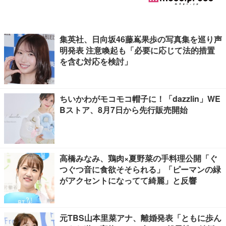
集英社、日向坂46藤嶌果歩の写真集を巡り声
明発表 注意喚起も「必要に応じて法的措置
を含む対応を検討」
ちいかわがモコモコ帽子に！「dazzlin」WE
Bストア、8月7日から先行販売開始
高橋みなみ、鶏肉×夏野菜の手料理公開「ぐ
つぐつ音に食欲そそられる」「ピーマンの緑
がアクセントになってて綺麗」と反響
元TBS山本里菜アナ、離婚発表「ともに歩ん