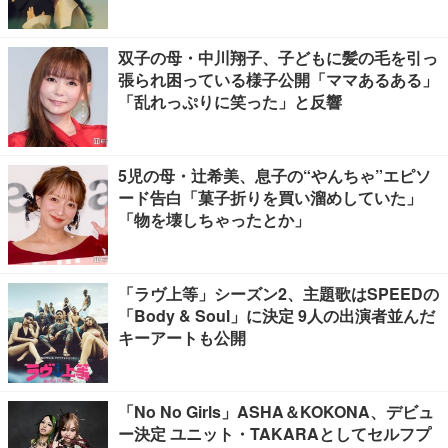
双子の母・中川翔子、子どもに髪の毛を引っ
張られ困っている様子公開「ママあるある」
「乱れっぷりに笑った」と反響
5児の母・辻希美、息子の“やんちゃ”エピソ
ード告白「菓子折りを買い溜めしていた」
「物を壊しちゃったとか」
「ラヴ上等」シーズン2、主題歌はSPEEDの
「Body & Soul」に決定 9人の出演者並んだ
キーアートも公開
「No No Girls」ASHA＆KOKONA、デビュ
ー決定 ユニット・TAKARAとしてセルフプ