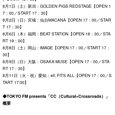
8月1日（土）新潟：GOLDEN PIGS REDSTAGE【OPEN 1
7：00／START 17：30】
8月2日（日）宮城：仙台MACANA【OPEN 17：00／STAR
T 17：30】
8月6日（木）福岡：BEAT STATION【OPEN 18：30／STA
RT 19：00】
8月8日（土）岡山：IMAGE【OPEN 17：00／START 17：
30】
8月9日（日）大阪：OSAKA MUSE【OPEN 17：00／STA
RT 17：30】
8月11日（火・祝）愛知：ell. FITS ALL【OPEN 17：00／S
TART 17:30】
◆TOKYO FM presents「CC（Cultural×Crossroads）」
概要