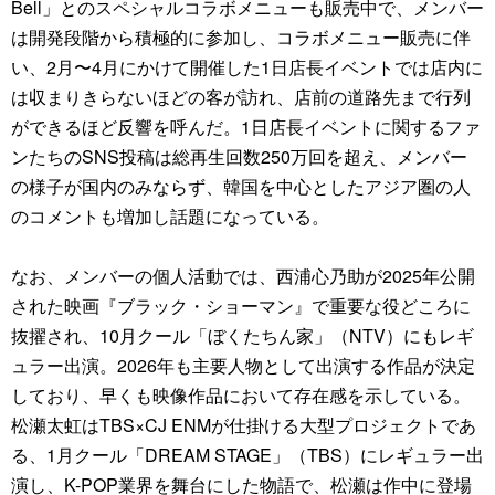
Bell」とのスペシャルコラボメニューも販売中で、メンバー
は開発段階から積極的に参加し、コラボメニュー販売に伴
い、2月〜4月にかけて開催した1日店長イベントでは店内に
は収まりきらないほどの客が訪れ、店前の道路先まで行列
ができるほど反響を呼んだ。1日店長イベントに関するファ
ンたちのSNS投稿は総再生回数250万回を超え、メンバー
の様子が国内のみならず、韓国を中心としたアジア圏の人
のコメントも増加し話題になっている。
なお、メンバーの個人活動では、西浦心乃助が2025年公開
された映画『ブラック・ショーマン』で重要な役どころに
抜擢され、10月クール「ぼくたちん家」（NTV）にもレギ
ュラー出演。2026年も主要人物として出演する作品が決定
しており、早くも映像作品において存在感を示している。
松瀬太虹はTBS×CJ ENMが仕掛ける大型プロジェクトであ
る、1月クール「DREAM STAGE」（TBS）にレギュラー出
演し、K-POP業界を舞台にした物語で、松瀬は作中に登場