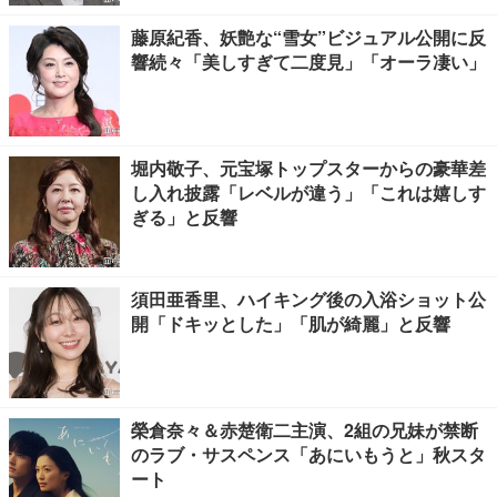
藤原紀香、妖艶な“雪女”ビジュアル公開に反
響続々「美しすぎて二度見」「オーラ凄い」
堀内敬子、元宝塚トップスターからの豪華差
し入れ披露「レベルが違う」「これは嬉しす
ぎる」と反響
須田亜香里、ハイキング後の入浴ショット公
開「ドキッとした」「肌が綺麗」と反響
榮倉奈々＆赤楚衛二主演、2組の兄妹が禁断
のラブ・サスペンス「あにいもうと」秋スタ
ート