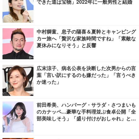
できた道は宝物」2022年に一般男性と結婚
中村獅童、息子の陽喜＆夏幹とキャンピング
カー旅へ「贅沢な家族時間ですね」「素敵な
夏休みになりそう」と反響
広末涼子、病名公表を決断した次男からの言
葉「言い訳にするのも嫌だった」「言うべき
か迷った」
前田希美、ハンバーグ・サラダ・さつまいも
のカナッペ…豪華な手料理並ぶ食卓公開「全
部美味しそう」「盛り付けがおしゃれ」と絶
賛の声