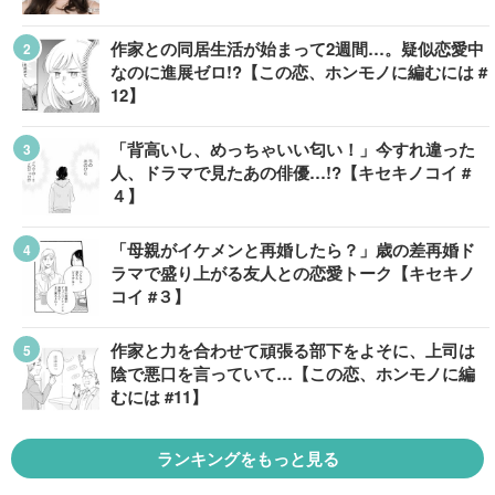
作家との同居生活が始まって2週間…。疑似恋愛中
なのに進展ゼロ!?【この恋、ホンモノに編むには #
12】
「背高いし、めっちゃいい匂い！」今すれ違った
人、ドラマで見たあの俳優…!?【キセキノコイ #
４】
「母親がイケメンと再婚したら？」歳の差再婚ド
ラマで盛り上がる友人との恋愛トーク【キセキノ
コイ #３】
作家と力を合わせて頑張る部下をよそに、上司は
陰で悪口を言っていて…【この恋、ホンモノに編
むには #11】
ランキングをもっと見る