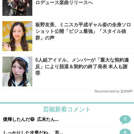
ロデュース楽曲リリースへ
板野友美、ミニスカ平成ギャル姿の全身ソロ
ショット公開「ビジュ最強」「スタイル抜
群」の声
5人組アイドル、メンバーが「重大な契約違
反」により脱退＆契約の終了発表 本人も謝
罪
Recommended by