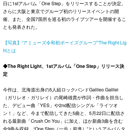
日に1stアルバム「One Step」をリリースすることが決定。
さらに大阪と東京でグループ初のリリースイベントの開
催、また、全国7箇所を巡る初のライブツアーを開催するこ
とも発表された。
【写真】“アミューズ令和初ボーイズグループ”The Right Lig
htとは
◆The Right Light、1stアルバム「One Step」リリース決
定
今作は、北海道出身の5人組ロックバンドGalileo Galilei
（ガリレオ・ガリレイ）の尾崎雄貴が作詞・作曲を担当し
た、デビュー曲「YES」や2nd配信シングル「ライツオ
ン！」など、今まで配信してきた5曲と、5月22日に配信さ
れる最新曲「Crush On You」に加え、ほか新曲3曲を含む
全9曲を収録。“One Step（一歩・前進）”というアルバムタ