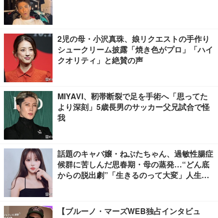
2児の母・小沢真珠、娘リクエストの手作り
シュークリーム披露「焼き色がプロ」「ハイ
クオリティ」と絶賛の声
MIYAVI、靭帯断裂で足を手術へ「思ってた
より深刻」5歳長男のサッカー父兄試合で怪
我
話題のキャバ嬢・ねぶたちゃん、過敏性腸症
候群に苦しんだ思春期・母の蒸発…“どん底
からの脱出劇”「生きるのって大変」人生変
えた言葉とは【インタビュー連載Vol.1】
【ブルーノ・マーズWEB独占インタビュ