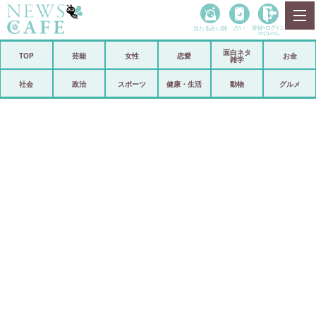
当たる占い師
占い
登録•
ログイン
マイルーム
面白ネタ
ホーム
TOP
芸能
女性
恋愛
お金
雑学
社会
政治
社会
政治
スポーツ
健康・生活
動物
グルメ
経済
海外
芸能
スポーツ
恋愛
ビックリ
コメントポスト
アリ／ナシ
リリース
ショップ
登録・ログイン/マイルーム