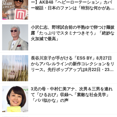
ー】AKB48「ヘビーローテーション」カバ
ー秘話・日本のファンは「特別な何かがあ
る」…来日公演への期待語る
小沢仁志、野球試合前の半熟ゆで卵つけ麺披
露「たっぷりでスタミナつきそう」「絶妙な
火加減で最高」
長谷川京子が手がける「ESS BY」8月27日
からアパレルラインの新作コレクションをリ
リース。先行ポップアップは8月22日・23日
開催
3児の母・中村仁美アナ、次男＆三男を連れ
て「ひるおび」収録へ「素敵な社会見学」
「パパ似かな」の声