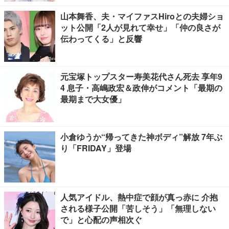
山本舞香、夫・マイファスHiroとの夫婦ショ
ット公開「2人が見れて幸せ」「仲の良さが
伝わってくる」と反響
元宝塚トップスター寿美花代さん死去 享年9
4 息子・高嶋政宏＆政伸がコメント「最期の
最期まで大女優」
小倉ゆうか“帰ってきた神ボディ”解放 7年ぶ
り「FRIDAY」登場
人気アイドル、熱中症で顔が真っ赤に 介抱
される様子公開「苦しそう」「無理しない
で」と心配の声相次ぐ