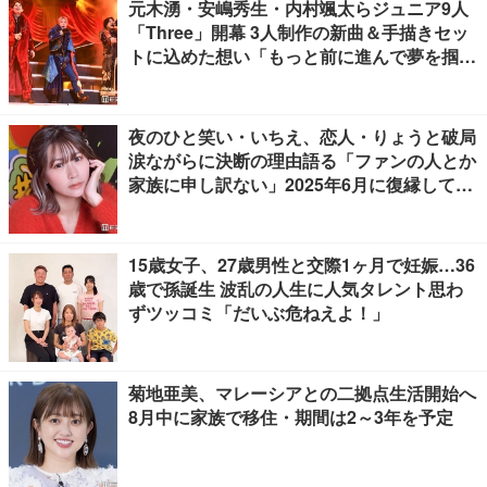
元木湧・安嶋秀生・内村颯太らジュニア9人
「Three」開幕 3人制作の新曲＆手描きセッ
トに込めた想い「もっと前に進んで夢を掴み
たい」【ゲネプロレポ】
夜のひと笑い・いちえ、恋人・りょうと破局
涙ながらに決断の理由語る「ファンの人とか
家族に申し訳ない」2025年6月に復縁してい
た
15歳女子、27歳男性と交際1ヶ月で妊娠…36
歳で孫誕生 波乱の人生に人気タレント思わ
ずツッコミ「だいぶ危ねえよ！」
菊地亜美、マレーシアとの二拠点生活開始へ
8月中に家族で移住・期間は2～3年を予定