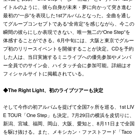
イトルのように、彼ら自身が未来・夢に向かって突き進む
最初の“一歩”を表現した1stアルバムとなった。全曲を通し
てグループコンセプトである“全肯定”を感じながら、今この
瞬間の彼らにしか表現できない、唯一無二の“One Step”を
体感することができる。6月中旬には、大阪と東京でグルー
プ初のリリースイベントを開催することが決定。CDを予約
した人は、当日実施するミニライブへの優先参加やメンバ
ー全員でのサイン会、ハイタッチ会に参加可能。詳細はオ
フィシャルサイトに掲載されている。
◆The Right Light、初のライブツアーも決定
そして今作の初アルバムを提げて全国7ヶ所を巡る、1st LIV
E TOUR「One Step」も決定。7月29日の横浜を皮切りに、
新潟、宮城、福岡、岡山、大阪、愛知と、8月11日まで全国
を駆け抜ける。また、メキシカン・ファストフード「Taco