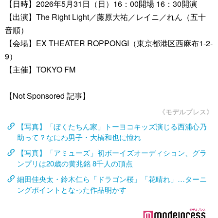
【日時】2026年5月31日（日）16：00開場 16：30開演
【出演】The Right Light／藤原大祐／レイニ／れん（五十
音順）
【会場】EX THEATER ROPPONGI（東京都港区西麻布1-2-
9）
【主催】TOKYO FM
【Not Sponsored 記事】
《モデルプレス》
【写真】「ぼくたちん家」トーヨコキッズ演じる西浦心乃
助って？なにわ男子・大橋和也に憧れ
【写真】「アミューズ」初ボーイズオーディション、グラ
ンプリは20歳の黄兆銘 8千人の頂点
細田佳央太・鈴木仁ら「ドラゴン桜」「花晴れ」…ターニ
ングポイントとなった作品明かす