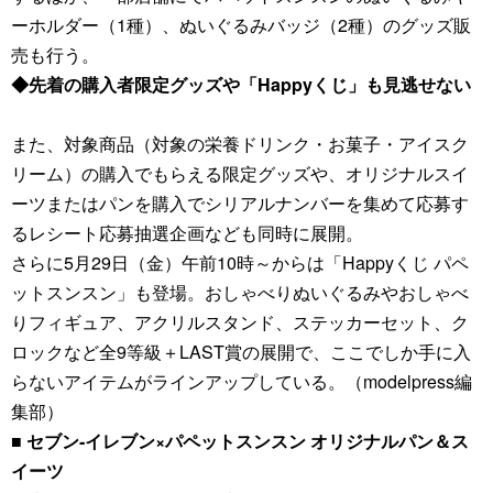
ーホルダー（1種）、ぬいぐるみバッジ（2種）のグッズ販
売も行う。
◆先着の購入者限定グッズや「Happyくじ」も見逃せない
また、対象商品（対象の栄養ドリンク・お菓子・アイスク
リーム）の購入でもらえる限定グッズや、オリジナルスイ
ーツまたはパンを購入でシリアルナンバーを集めて応募す
るレシート応募抽選企画なども同時に展開。
さらに5月29日（金）午前10時～からは「Happyくじ パペ
ットスンスン」も登場。おしゃべりぬいぐるみやおしゃべ
りフィギュア、アクリルスタンド、ステッカーセット、ク
ロックなど全9等級＋LAST賞の展開で、ここでしか手に入
らないアイテムがラインアップしている。（modelpress編
集部）
■ セブン‐イレブン×パペットスンスン オリジナルパン＆ス
イーツ