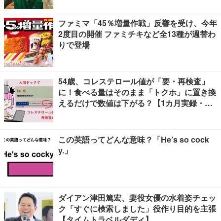
ファミマ「45％増量作戦」反響を受け、今年
2度目の開催 ファミチキなど全13種が週替わ
りで登場
54歳、コレステロール値が「要・再検査」
に！食べる量はそのまま「トクホ」に置き換
えるだけで数値は下がる？【1カ月実録・ビ
フォーアフター】
この英語ってどんな意味？「He’s so cock
y.」
ダイアン津田篤宏、妻役女優の水着姿チェッ
ク「すぐに検索しました」役作り目的を主張
【タイムトラベルダディ】