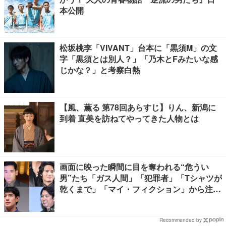
本公開
松坂桃李「VIVANT」台本に「黒須M」の文
字「黒須とは別人？」「乃木とFみたいな感
じかな？」と考察白熱
【風、薫る 第78回あらすじ】りん、新潟に
到着 直美を訪ねてやってきた人物とは
画面に映った瞬間に目を奪われる“危うい
男”たち「ガス人間」「犯罪者」「Tシャツが
乾くまで」「マイ・フィクション」から注目
キャラ4選
Recommended by