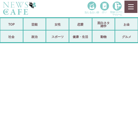
当たる占い師
占い
登録•
ログイン
マイルーム
面白ネタ
ホーム
TOP
芸能
女性
恋愛
お金
雑学
社会
政治
社会
政治
スポーツ
健康・生活
動物
グルメ
経済
海外
芸能
スポーツ
恋愛
ビックリ
コメントポスト
アリ／ナシ
リリース
ショップ
登録・ログイン/マイルーム