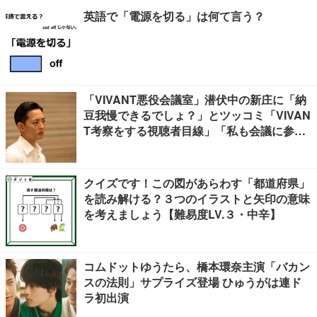
英語で「電源を切る」は何て言う？
「VIVANT悪役会議室」潜伏中の新庄に「納
豆我慢できるでしょ？」とツッコミ「VIVAN
T考察をする視聴者目線」「私も会議に参加
したい」と話題【ネタバレあり】
クイズです！この図があらわす「都道府県」
を読み解ける？３つのイラストと矢印の意味
を考えましょう【難易度LV.３・中辛】
コムドットゆうたら、橋本環奈主演「バカン
スの法則」サプライズ登場 ひゅうがは連ド
ラ初出演