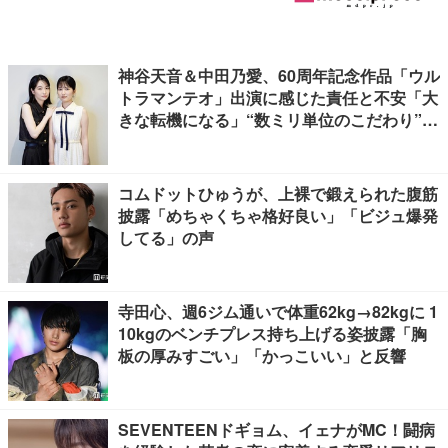
神谷天音＆中田乃愛、60周年記念作品「ウル
トラマンテオ」出演に感じた責任と不安「大
きな転機になる」“数ミリ単位のこだわり”特
撮技術に圧倒【インタビュー】
コムドットひゅうが、上裸で鍛えられた腹筋
披露「めちゃくちゃ格好良い」「ビジュ爆発
してる」の声
寺田心、週6ジム通いで体重62kg→82kgに 1
10kgのベンチプレス持ち上げる姿披露「胸
板の厚みすごい」「かっこいい」と反響
SEVENTEENドギョム、イェナがMC！闘病