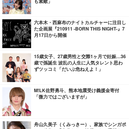
も素敵」
六本木・西麻布のナイトカルチャーに注目し
た企画展『210911 -BORN THIS NIGHT-』7
月17日から開催
15歳女子、27歳男性と交際1ヶ月で妊娠…36
歳で孫誕生 波乱の人生に人気タレント思わ
ずツッコミ「だいぶ危ねえよ！」
M!LK佐野勇斗、熊本地震受け義援金寄付
「微力ではございますが」
舟山久美子（くみっきー）、家族でシンガポ