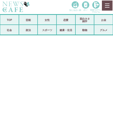
当たる占い師
占い
登録•
ログイン
マイルーム
面白ネタ
ホーム
TOP
芸能
女性
恋愛
お金
雑学
社会
政治
社会
政治
スポーツ
健康・生活
動物
グルメ
経済
海外
芸能
スポーツ
恋愛
ビックリ
コメントポスト
アリ／ナシ
リリース
ショップ
登録・ログイン/マイルーム