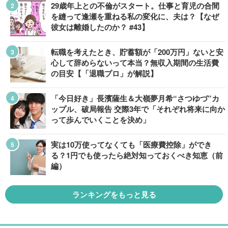
29歳年上との不倫がスタート。仕事と育児の合間
を縫って逢瀬を重ねる私の変化に、夫は？【なぜ
彼女は離婚したのか？ #43】
転職を考えたとき、貯蓄額が「200万円」ないと安
心して辞めらないって本当？無収入期間の生活費
の目安【「退職プロ」が解説】
「今日好き」長濱薩生＆大嶺夢月希“さつゆづ”カ
ップル、破局報告 交際3年で「それぞれ将来に向か
って歩んでいくことを決め」
実は10万使ってなくても「医療費控除」ができ
る？1円でも使ったら絶対知っておくべき知恵（前
編）
ランキングをもっと見る