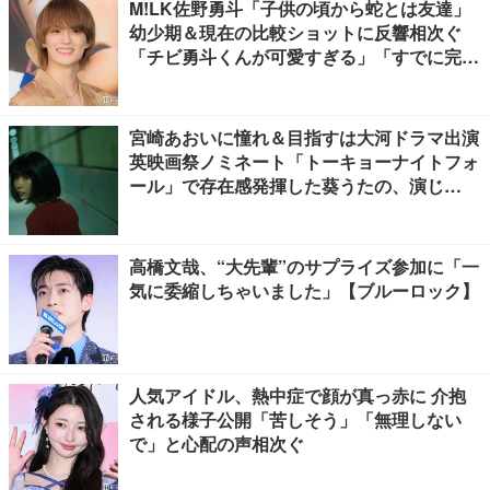
M!LK佐野勇斗「子供の頃から蛇とは友達」
幼少期＆現在の比較ショットに反響相次ぐ
「チビ勇斗くんが可愛すぎる」「すでに完成
されてる」
宮崎あおいに憧れ＆目指すは大河ドラマ出演
英映画祭ノミネート「トーキョーナイトフォ
ール」で存在感発揮した葵うたの、演じ
た“孤独”に共感【注目の人物】
高橋文哉、“大先輩”のサプライズ参加に「一
気に委縮しちゃいました」【ブルーロック】
人気アイドル、熱中症で顔が真っ赤に 介抱
される様子公開「苦しそう」「無理しない
で」と心配の声相次ぐ