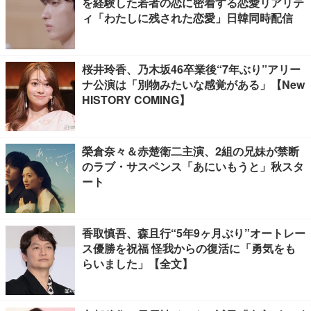
を経験した若者の恋に密着する恋愛リアリテ
ィ「わたしに残された恋愛」日韓同時配信
桜井玲香、乃木坂46卒業後“7年ぶり”アリー
ナ公演は「別物みたいな感覚がある」【New
HISTORY COMING】
榮倉奈々＆赤楚衛二主演、2組の兄妹が禁断
のラブ・サスペンス「あにいもうと」秋スタ
ート
香取慎吾、森且行“5年9ヶ月ぶり”オートレー
ス優勝を祝福 怪我からの復活に「勇気をも
らいました」【全文】