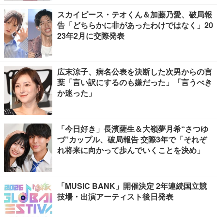
スカイピース・テオくん＆加藤乃愛、破局報
告「どちらかに非があったわけではなく」20
23年2月に交際発表
広末涼子、病名公表を決断した次男からの言
葉「言い訳にするのも嫌だった」「言うべき
か迷った」
「今日好き」長濱薩生＆大嶺夢月希“さつゆ
づ”カップル、破局報告 交際3年で「それぞ
れ将来に向かって歩んでいくことを決め」
「MUSIC BANK」開催決定 2年連続国立競
技場・出演アーティスト後日発表