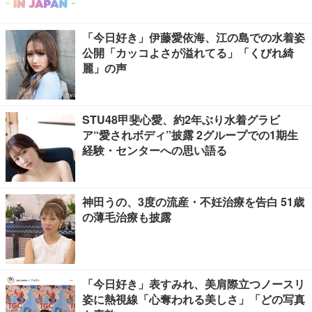
「今日好き」伊藤愛依海、江の島での水着姿
公開「カッコよさが溢れてる」「くびれ綺
麗」の声
STU48甲斐心愛、約2年ぶり水着グラビ
ア“愛されボディ”披露 2グループでの1期生
経験・センターへの思い語る
神田うの、3度の流産・不妊治療を告白 51歳
の薄毛治療も披露
「今日好き」表すみれ、美肩際立つノースリ
姿に熱視線「心奪われる美しさ」「どの写真