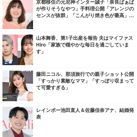
京都移住の元尼神インター誠子「奈良ばぁば
が作りそうなやつ」手料理公開「アレンジの
センスが抜群」「こんがり焼き色が最高」と
反響
山本舞香、第1子出産を報告 夫はマイファス
Hiro「家族で穏やかな毎日を過ごしていま
す」
藤田ニコル、那須旅行での親子ショット公開
「すっかり素敵なママ」「すっぽり収まって
て可愛すぎる」
レインボー池田直人＆佐藤佳奈アナ、結婚発
表