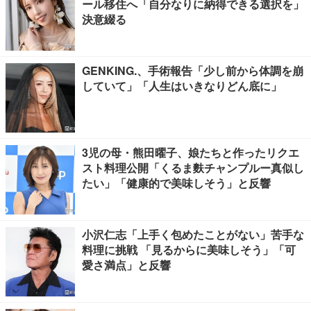
ール移住へ「自分なりに納得できる選択を」
決意綴る
GENKING.、手術報告「少し前から体調を崩
していて」「人生はいきなりどん底に」
3児の母・熊田曜子、娘たちと作ったリクエ
スト料理公開「くるま麩チャンプルー真似し
たい」「健康的で美味しそう」と反響
小沢仁志「上手く包めたことがない」苦手な
料理に挑戦 「見るからに美味しそう」「可
愛さ満点」と反響