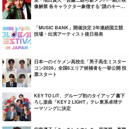
像解禁 各キャラクター象徴する“謎のキーワ
ード”も
「MUSIC BANK」開催決定 2年連続国立競
技場・出演アーティスト後日発表
日本一のイケメン高校生「男子高生ミスター
コン2026」全国6エリア候補者を一挙公開 投
票スタート
KEY TO LIT、グループ初のタイアップ 書下
ろし楽曲「KEY 2 LIGHT」テレ東系卓球テ
ーマソングに決定