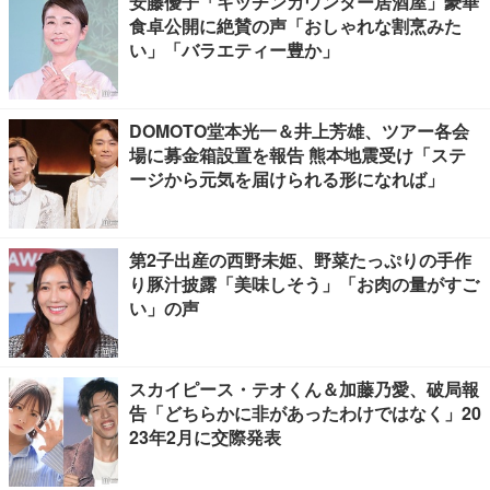
安藤優子「キッチンカウンター居酒屋」豪華
食卓公開に絶賛の声「おしゃれな割烹みた
い」「バラエティー豊か」
DOMOTO堂本光一＆井上芳雄、ツアー各会
場に募金箱設置を報告 熊本地震受け「ステ
ージから元気を届けられる形になれば」
第2子出産の西野未姫、野菜たっぷりの手作
り豚汁披露「美味しそう」「お肉の量がすご
い」の声
スカイピース・テオくん＆加藤乃愛、破局報
告「どちらかに非があったわけではなく」20
23年2月に交際発表