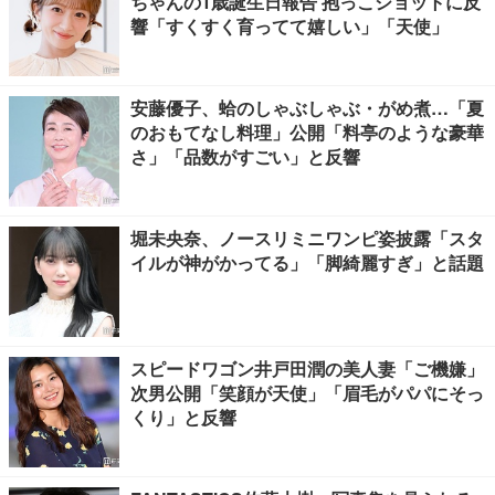
ちゃんの1歳誕生日報告 抱っこショットに反
響「すくすく育ってて嬉しい」「天使」
安藤優子、蛤のしゃぶしゃぶ・がめ煮…「夏
のおもてなし料理」公開「料亭のような豪華
さ」「品数がすごい」と反響
堀未央奈、ノースリミニワンピ姿披露「スタ
イルが神がかってる」「脚綺麗すぎ」と話題
スピードワゴン井戸田潤の美人妻「ご機嫌」
次男公開「笑顔が天使」「眉毛がパパにそっ
くり」と反響