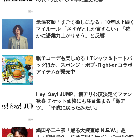
米津玄師「すごく癒しになる」10年以上続く
マイルール 「さすがとしか言えない」「確
かに語彙力上がりそう」と反響
親子コーデも楽しめる！Tシャツ＆トートバ
ッグほか、スポンジ・ボブ×Right-onコラボ
アイテムが発売中
Hey! Say! JUMP、横アリ公演決定でファン
歓喜 チケット価格にも注目集まる「激ア
ツ」「平成に戻ったみたい」
織田裕二主演「踊る大捜査線 N.E.W.」趣
里・増田貴久・佐藤二朗ら新メンバー紹介映