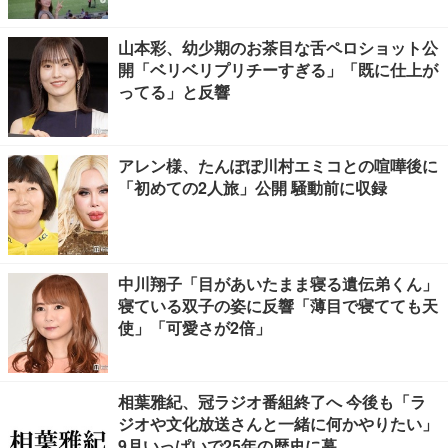
山本彩、幼少期のお茶目な舌ペロショット公
開「ベリベリプリチーすぎる」「既に仕上が
ってる」と反響
アレン様、たんぽぽ川村エミコとの喧嘩後に
「初めての2人旅」公開 騒動前に収録
中川翔子「目があいたまま寝る遺伝弟くん」
寝ている双子の姿に反響「薄目で寝てても天
使」「可愛さが2倍」
相葉雅紀、冠ラジオ番組終了へ 今後も「ラ
ジオや文化放送さんと一緒に何かやりたい」
9月いっぱいで25年の歴史に幕