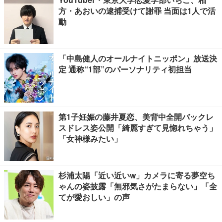
方・あおいの逮捕受けて謝罪 当面は1人で活
動
「中島健人のオールナイトニッポン」放送決
定 通称“1部”のパーソナリティ初担当
第1子妊娠の藤井夏恋、美背中全開バックレ
スドレス姿公開「綺麗すぎて見惚れちゃう」
「女神様みたい」
杉浦太陽「近い近いw」カメラに寄る夢空ち
ゃんの姿披露「無邪気さがたまらない」「全
てが愛おしい」の声