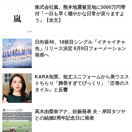
株式会社嵐、熊本地震被災地に5000万円寄
付「一日も早く穏やかな日常が戻りますよ
う」【全文】
日向坂46、18枚目シングル「イチャイチャ
虫」リリース決定 8月9日フォーメーション
発表へ
KARA知英、短丈ユニフォームから美ウエス
トちらり「脚長すぎてびっくり」「圧巻のス
タイル」と反響
高木由梨奈アナ、妊娠発表 夫・岸田タツヤ
との結婚2周年記念日に発表