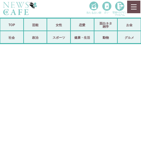
当たる占い師
占い
登録•
ログイン
マイルーム
面白ネタ
ホーム
TOP
芸能
女性
恋愛
お金
雑学
社会
政治
社会
政治
スポーツ
健康・生活
動物
グルメ
経済
海外
芸能
スポーツ
恋愛
ビックリ
コメントポスト
アリ／ナシ
リリース
ショップ
登録・ログイン/マイルーム