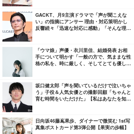
GACKT、月9主演ドラマで「声が聞こえな
い」の指摘にアンサー 理由・対応策明かし
反響続々「迅速な対応に感動」「そんな理由
があったとは」
「ウマ娘」声優・衣川里佳、結婚発表 お相
手について明かす「一般の方で、気ままな性
格の私を、時に厳しく、そしてとても優し
く、全力でサポートしてくれる方です」
坂口健太郎「声を聞いているだけで泣いちゃ
う」子役＆人気女優との撮影回顧「ちゃんと
育む時間をいただけた」【私はあなたを知ら
ない、】
日向坂46藤嶌果歩、ダイナーで微笑む 1st写
真集ポストカード第3弾公開【果実の歩幅】