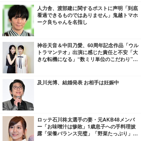
人力舎、渡部建に関するポストに声明「到底
看過できるものではありません」鬼越トマホ
ーク良ちゃんを名指し
神谷天音＆中田乃愛、60周年記念作品「ウル
トラマンテオ」出演に感じた責任と不安「大
きな転機になる」“数ミリ単位のこだわり”特
撮技術に圧倒【インタビュー】
及川光博、結婚発表 お相手は妊娠中
ロッテ石川柊太選手の妻・元AKB48メンバ
ー「お味噌汁は惨敗」1歳息子への手料理披
露「栄養バランス完璧」「野菜たっぷり」の
声