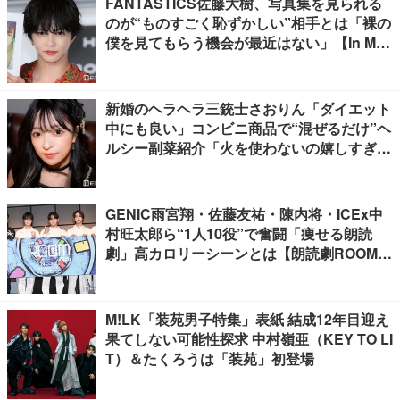
FANTASTICS佐藤大樹、写真集を見られる
のが“ものすごく恥ずかしい”相手とは「裸の
僕を見てもらう機会が最近はない」【In Moti
on】
新婚のヘラヘラ三銃士さおりん「ダイエット
中にも良い」コンビニ商品で“混ぜるだけ”ヘ
ルシー副菜紹介「火を使わないの嬉しすぎ
る」「タンパク質たっぷりで最高」の声
GENIC雨宮翔・佐藤友祐・陳内将・ICEx中
村旺太郎ら“1人10役”で奮闘「痩せる朗読
劇」高カロリーシーンとは【朗読劇ROOM2
026】
M!LK「装苑男子特集」表紙 結成12年目迎え
果てしない可能性探求 中村嶺亜（KEY TO LI
T）＆たくろうは「装苑」初登場