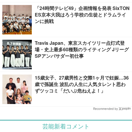
「24時間テレビ49」企画情報を発表 SixTON
ES京本大我はろう学校の生徒とドラムライ
ンに挑戦
Travis Japan、東京スカイツリー点灯式登
場・史上最多60種類のライティング Jリーグ
SPアンバサダー初仕事
15歳女子、27歳男性と交際1ヶ月で妊娠…36
歳で孫誕生 波乱の人生に人気タレント思わ
ずツッコミ「だいぶ危ねえよ！」
Recommended by