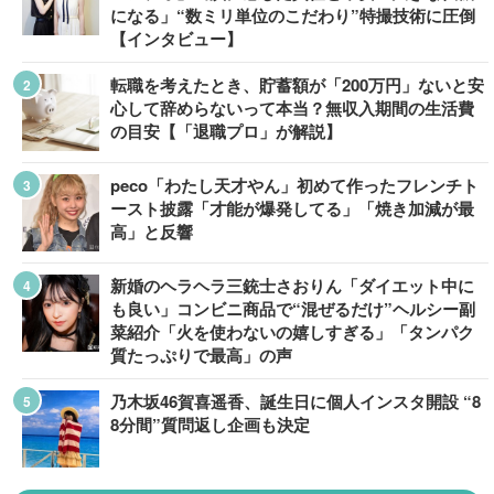
になる」“数ミリ単位のこだわり”特撮技術に圧倒
【インタビュー】
転職を考えたとき、貯蓄額が「200万円」ないと安
心して辞めらないって本当？無収入期間の生活費
の目安【「退職プロ」が解説】
peco「わたし天才やん」初めて作ったフレンチト
ースト披露「才能が爆発してる」「焼き加減が最
高」と反響
新婚のヘラヘラ三銃士さおりん「ダイエット中に
も良い」コンビニ商品で“混ぜるだけ”ヘルシー副
菜紹介「火を使わないの嬉しすぎる」「タンパク
質たっぷりで最高」の声
乃木坂46賀喜遥香、誕生日に個人インスタ開設 “8
8分間”質問返し企画も決定