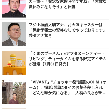
カー旅へ「贅沢な家族時間ですね」「素敵な
夏休みになりそう」と反響
フジ上垣皓太朗アナ、お天気キャスターは
「気象予報士の資格なしでやっております」
共演アナ驚き
「くまのプーさん」×アフタヌーンティー・
リビング、ティータイムを彩る限定アイテム
が登場【7月31日発売】
「VIVANT」“チョッキー役”話題のOHM（オ
ーム）、撮影現場にタイのお菓子差し入れ
「どんな味か気になる」「人柄の良さが出て
る」