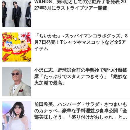
WANDS、第5期としての活動終了を発表 20
27年3月にラストライブツアー開催
「ちいかわ」×スッパイマンコラボグッズ、8
月7日発売！Tシャツやマスコットなど全5ア
イテム
小沢仁志、野球試合前の半熟ゆで卵つけ麺披
露「たっぷりでスタミナつきそう」「絶妙な
火加減で最高」
前田希美、ハンバーグ・サラダ・さつまいも
のカナッペ…豪華な手料理並ぶ食卓公開「全
部美味しそう」「盛り付けがおしゃれ」と絶
賛の声