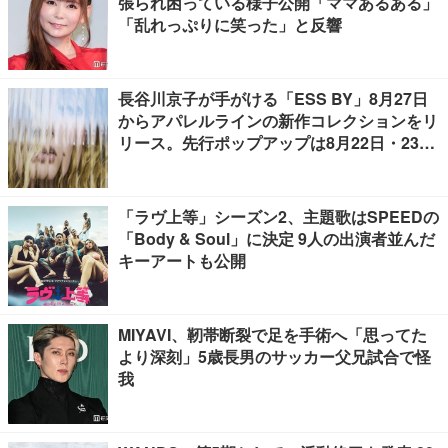
張られ困っている様子公開「ママあるある」
「乱れっぷりに笑った」と反響
長谷川京子が手がける「ESS BY」8月27日
からアパレルラインの新作コレクションをリ
リース。先行ポップアップは8月22日・23日
開催
「ラヴ上等」シーズン2、主題歌はSPEEDの
「Body & Soul」に決定 9人の出演者並んだ
キーアートも公開
MIYAVI、靭帯断裂で足を手術へ「思ってた
より深刻」5歳長男のサッカー父兄試合で怪
我