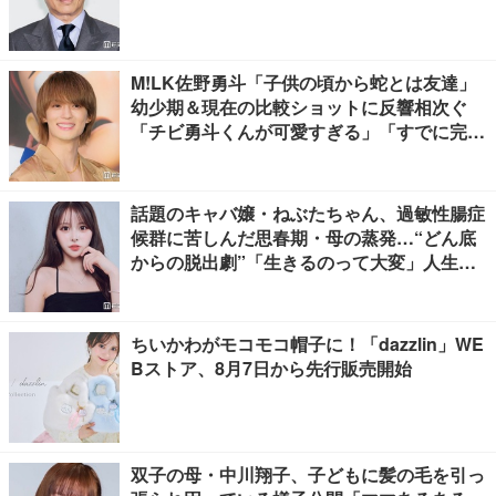
M!LK佐野勇斗「子供の頃から蛇とは友達」
幼少期＆現在の比較ショットに反響相次ぐ
「チビ勇斗くんが可愛すぎる」「すでに完成
されてる」
話題のキャバ嬢・ねぶたちゃん、過敏性腸症
候群に苦しんだ思春期・母の蒸発…“どん底
からの脱出劇”「生きるのって大変」人生変
えた言葉とは【インタビュー連載Vol.1】
ちいかわがモコモコ帽子に！「dazzlin」WE
Bストア、8月7日から先行販売開始
双子の母・中川翔子、子どもに髪の毛を引っ