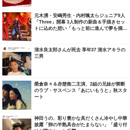
元木湧・安嶋秀生・内村颯太らジュニア9人
「Three」開幕 3人制作の新曲＆手描きセッ
トに込めた想い「もっと前に進んで夢を掴み
たい」【ゲネプロレポ】
清水良太郎さんが死去 享年37 清水アキラの
三男
榮倉奈々＆赤楚衛二主演、2組の兄妹が禁断
のラブ・サスペンス「あにいもうと」秋スタ
ート
神田うの、彩り豊かな具だくさん冷やし中華
披露「卵の半熟具合がたまらない」「盛り付