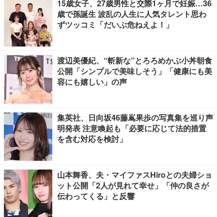
15歳女子、27歳男性と交際1ヶ月で妊娠…36
歳で孫誕生 波乱の人生に人気タレント思わ
ずツッコミ「だいぶ危ねえよ！」
渡辺美優紀、“斬新な”とろろめかぶ小丼朝食
公開「シンプルで美味しそう」「健康にも美
容にも嬉しい」の声
集英社、日向坂46藤嶌果歩の写真集を巡り声
明発表 注意喚起も「必要に応じて法的措置
を含む対応を検討」
山本舞香、夫・マイファスHiroとの夫婦ショ
ット公開「2人が見れて幸せ」「仲の良さが
伝わってくる」と反響