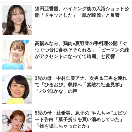
須田亜香里、ハイキング後の入浴ショット公
開「ドキッとした」「肌が綺麗」と反響
高橋みなみ、鶏肉×夏野菜の手料理公開「ぐ
つぐつ音に食欲そそられる」「ピーマンの緑
がアクセントになってて綺麗」と反響
3児の母・中村仁美アナ、次男＆三男を連れ
て「ひるおび」収録へ「素敵な社会見学」
「パパ似かな」の声
5児の母・辻希美、息子の“やんちゃ”エピソ
ード告白「菓子折りを買い溜めしていた」
「物を壊しちゃったとか」