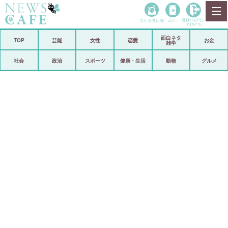
当たる占い師
占い
登録•
ログイン
マイルーム
面白ネタ
ホーム
TOP
芸能
女性
恋愛
お金
雑学
社会
政治
社会
政治
スポーツ
健康・生活
動物
グルメ
経済
海外
芸能
スポーツ
恋愛
ビックリ
コメントポスト
アリ／ナシ
リリース
ショップ
登録・ログイン/マイルーム