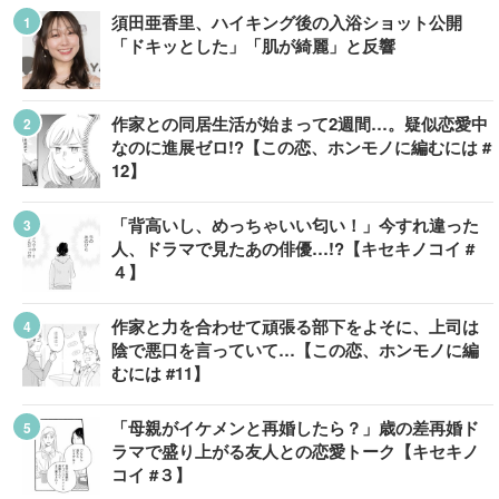
須田亜香里、ハイキング後の入浴ショット公開
「ドキッとした」「肌が綺麗」と反響
作家との同居生活が始まって2週間…。疑似恋愛中
なのに進展ゼロ!?【この恋、ホンモノに編むには #
12】
「背高いし、めっちゃいい匂い！」今すれ違った
人、ドラマで見たあの俳優…!?【キセキノコイ #
４】
作家と力を合わせて頑張る部下をよそに、上司は
陰で悪口を言っていて…【この恋、ホンモノに編
むには #11】
「母親がイケメンと再婚したら？」歳の差再婚ド
ラマで盛り上がる友人との恋愛トーク【キセキノ
コイ #３】