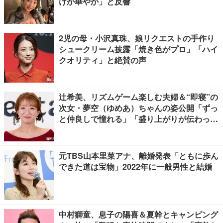
けが華やか」と反響
2児の母・小沢真珠、娘リクエストの手作り
シュークリーム披露「焼き色がプロ」「ハイ
クオリティ」と絶賛の声
辻希美、リズムゲーム楽しむ夫婦＆“即寝”の
次女・夢空（ゆめあ）ちゃんの姿公開「ずっ
と仲良しで憧れる」「盛り上がりが伝わって
くる」の声
元TBS山本里菜アナ、離婚発表「ともに歩ん
できた道は宝物」2022年に一般男性と結婚
中村獅童、息子の陽喜＆夏幹とキャンピング