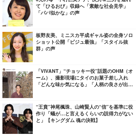
て「ひるおび」収録へ「素敵な社会見学」
「パパ似かな」の声
板野友美、ミニスカ平成ギャル姿の全身ソロ
ショット公開「ビジュ最強」「スタイル抜
群」の声
「VIVANT」“チョッキー役”話題のOHM（オ
ーム）、撮影現場にタイのお菓子差し入れ
「どんな味か気になる」「人柄の良さが出て
る」
“王賁”神尾楓珠、山崎賢人の“信”を基準に役
作り「蟻が…と言えるくらいの説得力がない
と」【キングダム 魂の決戦】