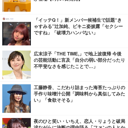
「イッテQ！」新メンバー候補生で話題“き
ゃすみる”辻加純、ビキニ姿披露「セクシー
ですね」「破壊力ハンパない」
広末涼子「THE TIME,」で地上波復帰 今後
の芸能活動に言及「自分の弱い部分だったり
不甲斐なさを感じたことで…」
工藤静香、こだわり詰まった海苔たっぷりの
手作り味噌汁公開「調味料から真似してみた
い」「食欲そそる」
夜のひと笑い・いちえ、恋人・りょうと破局
涙ながらに決断の理由語る「ファンの人とか