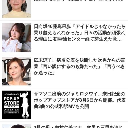
日向坂46藤嶌果歩「アイドルじゃなかったら
乗り越えられなかった」日々の活動が頑張れ
る理由に 初単独センター経て芽生えた覚悟
も【「果実の歩幅」インタビュー】
広末涼子、病名公表を決断した次男からの言
葉「言い訳にするのも嫌だった」「言うべき
か迷った」
サマソニ出演のジャミロクワイ、来日記念の
ポップアップストアが8月6日から開催。代表
曲3曲の公式和訳MVも公開
3児の母・中村仁美アナ、次男＆三男を連れ