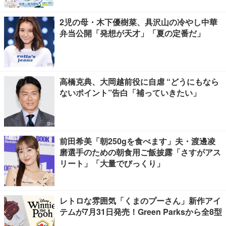
2児の母・木下優樹菜、具沢山の冷やし中華
弁当公開「発想が天才」「夏の定番だ」
高橋克典、大岡越前役に自虐 “どうにもなら
ないポイント”告白「補っていきたい」
前田希美「朝250gを食べます」夫・渡邊凌
磨選手のための朝食用ご飯披露「さすがアス
リート」「大量でびっくり」
レトロな雰囲気「くまのプーさん」新作アイ
テムが7月31日発売！Green Parksから全8型