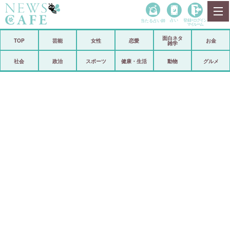
当たる占い師
占い
登録•
ログイン
マイルーム
面白ネタ
ホーム
TOP
芸能
女性
恋愛
お金
雑学
社会
政治
社会
政治
スポーツ
健康・生活
動物
グルメ
経済
海外
芸能
スポーツ
恋愛
ビックリ
コメントポスト
アリ／ナシ
リリース
ショップ
登録・ログイン/マイルーム