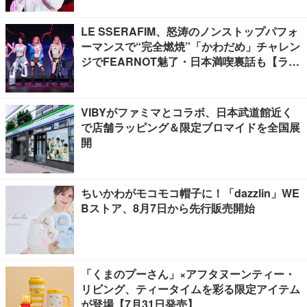
LE SSERAFIM、怒涛のノンストップパフォ
ーマンスで“完全燃焼”「かわだめ」チャレン
ジでFEARNOT魅了・日本満喫裏話も【ライ
ブレポート】
VIBYがファミマとコラボ、日本武道館近く
で店舗ラッピング＆限定ブロマイドを全国展
開
ちいかわがモコモコ帽子に！「dazzlin」WE
Bストア、8月7日から先行販売開始
「くまのプーさん」×アフタヌーンティー・
リビング、ティータイムを彩る限定アイテム
が登場【7月31日発売】