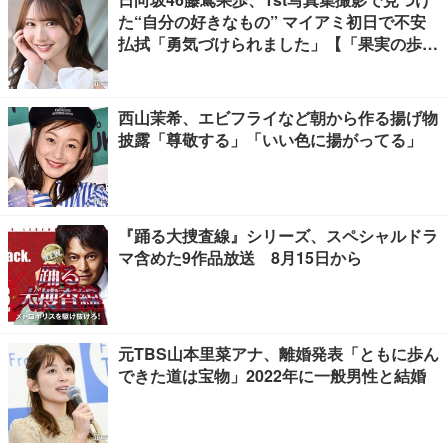
た“自分の好きなもの” マイアミ初日で不安
払拭「勇気づけられました」【「果実の歩
幅」インタビュー】
西山茉希、エビフライなど朝から作る揚げ物
披露「尊敬する」「いい色に揚がってる」
『踊る大捜査線』シリーズ、スペシャルドラ
マ含めた9作品放送 8月15日から
元TBS山本里菜アナ、離婚発表「ともに歩ん
できた道は宝物」2022年に一般男性と結婚