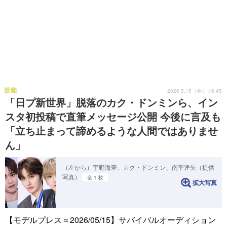
芸能
2026.5.15（金） 16:45
「日プ新世界」脱落のカク・ドンミンら、イン
スタ初投稿で直筆メッセージ公開 今後に言及も
「立ち止まって諦めるような人間ではありませ
ん」
（左から）宇野海夢、カク・ドンミン、南平達矢（提供
写真）
全 1 枚
拡大写真
【モデルプレス＝2026/05/15】サバイバルオーディション