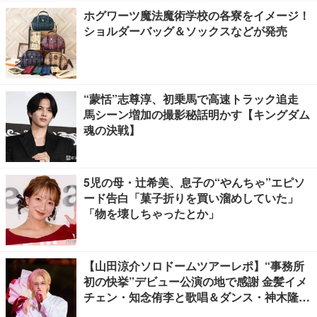
ホグワーツ魔法魔術学校の各寮をイメージ！
ショルダーバッグ＆ソックスなどが発売
“蒙恬”志尊淳、初乗馬で高速トラック追走
馬シーン増加の撮影秘話明かす【キングダム
魂の決戦】
5児の母・辻希美、息子の“やんちゃ”エピソ
ード告白「菓子折りを買い溜めしていた」
「物を壊しちゃったとか」
【山田涼介ソロドームツアーレポ】“事務所
初の快挙”デビュー公演の地で感謝 金髪イメ
チェン・知念侑李と歌唱＆ダンス・神木隆之
介の声…サプライズ満載