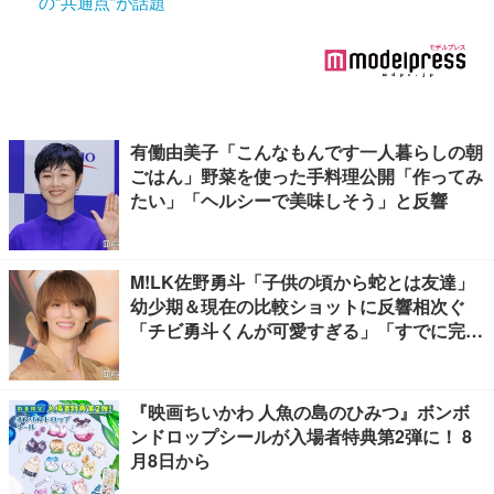
の“共通点”が話題
有働由美子「こんなもんです一人暮らしの朝
ごはん」野菜を使った手料理公開「作ってみ
たい」「ヘルシーで美味しそう」と反響
M!LK佐野勇斗「子供の頃から蛇とは友達」
幼少期＆現在の比較ショットに反響相次ぐ
「チビ勇斗くんが可愛すぎる」「すでに完成
されてる」
『映画ちいかわ 人魚の島のひみつ』ボンボ
ンドロップシールが入場者特典第2弾に！ 8
月8日から