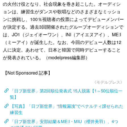
の火付け役となり、社会現象を巻き起こした。オーディシ
ョンは、練習生がダンスや歌唱などのさまざまなミッショ
ンに挑戦し、100％視聴者の投票によってデビューメンバー
が決定する。過去3回開催されたグループオーディションで
は、JO1（ジェイオーワン）、INI（アイエヌアイ）、ME:I
（ミーアイ）が誕生した。なお、今回のデビュー人数は12
人に決定。あわせて、日本と韓国で同時デビューすること
が発表されている。（modelpress編集部）
【Not Sponsored 記事】
《モデルプレス》
「日プ新世界」第2回順位発表式 15人脱落【1～50位順位一
覧】
【写真】「日プ新世界」“情報漏洩”でペナルティ課せられた
練習生
「日プ新世界」安部結蘭＆ME:I・MIU（櫻井美羽）、4つ