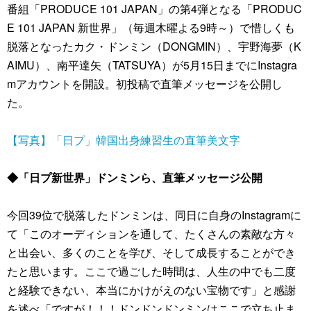
番組「PRODUCE 101 JAPAN」の第4弾となる「PRODUC
E 101 JAPAN 新世界」（毎週木曜よる9時～）で惜しくも
脱落となったカク・ドンミン（DONGMIN）、宇野海夢（K
AIMU）、南平達矢（TATSUYA）が5月15日までにInstagra
mアカウントを開設。初投稿で直筆メッセージを公開し
た。
【写真】「日プ」韓国出身練習生の直筆美文字
◆「日プ新世界」ドンミンら、直筆メッセージ公開
今回39位で脱落したドンミンは、同日に自身のInstagramに
て「このオーディションを通して、たくさんの素敵な方々
と出会い、多くのことを学び、そして成長することができ
たと思います。ここで過ごした時間は、人生の中でも二度
と経験できない、本当にかけがえのない宝物です」と感謝
を述べ「ですが！！！ドンドンドンミンはここで立ち止ま