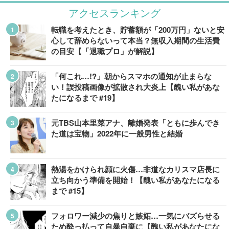
アクセスランキング
転職を考えたとき、貯蓄額が「200万円」ないと安
心して辞めらないって本当？無収入期間の生活費
の目安【「退職プロ」が解説】
「何これ…!?」朝からスマホの通知が止まらな
い！誤投稿画像が拡散され大炎上【醜い私があな
たになるまで #19】
元TBS山本里菜アナ、離婚発表「ともに歩んでき
た道は宝物」2022年に一般男性と結婚
熱湯をかけられ顔に火傷…非道なカリスマ店長に
立ち向かう準備を開始！【醜い私があなたになる
まで #15】
フォロワー減少の焦りと嫉妬…一気にバズらせる
ため酔っ払って自暴自棄に【醜い私があなたにな