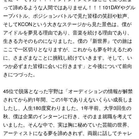
って諦めるような人間ではありません！！！101DAYやグル
ープバトル、ポジションバトルで見た皆様の笑顔や歓声、
そしてKCONという大きなステージから見た景色は、僕が
アイドルを夢見る理由であり、音楽を続ける理由であり、
生きる力そのものになりました。僕の『新世界』での旅は
ここで一区切りとなりますが、これからも夢を叶えるため
に、さまざまなことに挑戦し続けていきます。そして、い
つか必ずまた皆様に会いに行きます」と今後について前向
きにつづった。
45位で脱落となった宇野は「オーディションの情報が解禁
されてから約1年間、この1年でありえないくらい成長しま
したし、人生180度変わりました。1年半前、大学3回生の
秋、僕は企業のインターンに行き、そのまま就職を考えて
いました。そんな中で、実は胸に秘めていた芸能の世界、
アーティストになる夢を諦めきれず、両親に話してチャレ