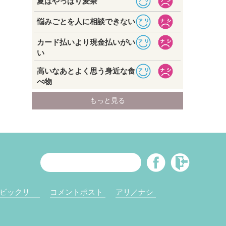
ビックリ
コメントポスト
アリ／ナシ