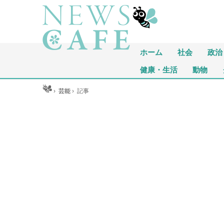
ホーム
社会
政治
健康・生活
動物
ホーム
›
芸能
›
記事