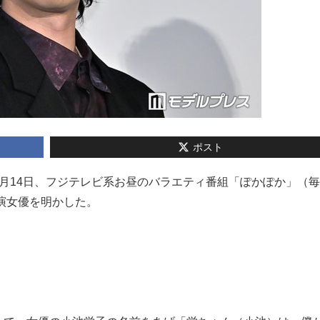
ポスト
也が5月14日、フジテレビ系お昼のバラエティ番組「ぽかぽか」（
共演女優を明かした。