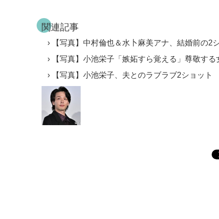
関連記事
【写真】中村倫也＆水卜麻美アナ、結婚前の2
【写真】小池栄子「嫉妬すら覚える」尊敬する
【写真】小池栄子、夫とのラブラブ2ショット