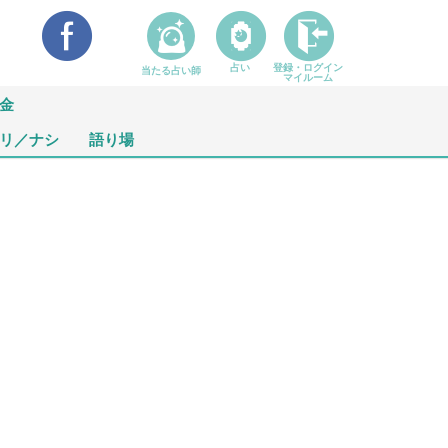
占い
登録・ログイン
当たる占い師
マイルーム
金
リ／ナシ
語り場