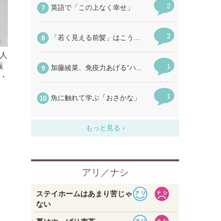
人
板
・