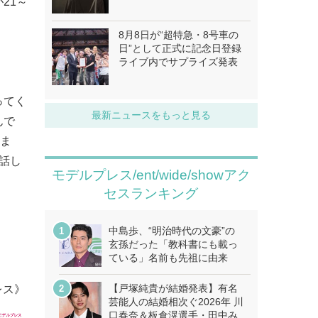
21～
8月8日が“超特急・8号車の
日”として正式に記念日登録
ライブ内でサプライズ発表
ってく
最新ニュースをもっと見る
んで
いま
話し
モデルプレス/ent/wide/showアク
セスランキング
中島歩、“明治時代の文豪”の
玄孫だった「教科書にも載っ
ている」名前も先祖に由来
【戸塚純貴が結婚発表】有名
レス》
芸能人の結婚相次ぐ2026年 川
口春奈＆板倉滉選手・田中み