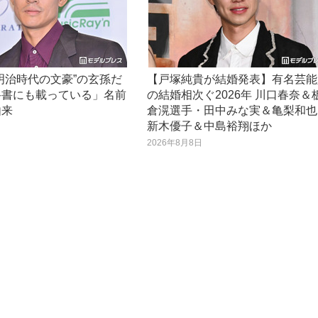
明治時代の文豪”の玄孫だ
【戸塚純貴が結婚発表】有名芸能
科書にも載っている」名前
の結婚相次ぐ2026年 川口春奈＆
由来
倉滉選手・田中みな実＆亀梨和也
新木優子＆中島裕翔ほか
日
2026年8月8日