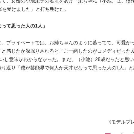
て、女優の小池栄子の名前をあげ「栄ちゃん（小池）は、僕が
撃を受けました」と打ち明けた。
なって思った人の1人」
て。プライベートでは、お姉ちゃんのように慕ってて、可愛が
才と感じたか深堀りされると「ご一緒したのがコメディだった
いし意味がわからなかった。まだ、（小池）28歳だったと思
振り返り「僕が芸能界で何人か天才だなって思った人の1人」と
《モデルプ