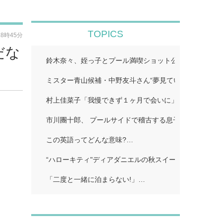
TOPICS
18時45分
だな
鈴木奈々、姪っ子とプール満喫ショット公開「仲良しす
ミスター青山候補・中野友斗さん“夢見ていた賞受賞に感
村上佳菜子「我慢できず１ヶ月で会いに」…
市川團十郎、 プールサイドで稽古する息子の姿公開に
この英語ってどんな意味?…
“ハローキティ"ディアダニエルの秋スイーツビュッフェ
「二度と一緒に泊まらない!」…