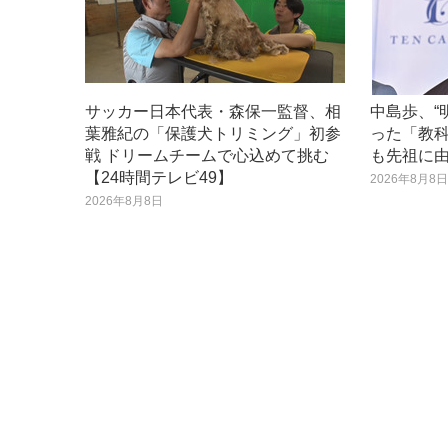
サッカー日本代表・森保一監督、相
中島歩、“
葉雅紀の「保護犬トリミング」初参
った「教
戦 ドリームチームで心込めて挑む
も先祖に
【24時間テレビ49】
2026年8月8
2026年8月8日