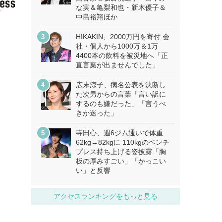
な実＆亀梨和也・新木優子＆
中島裕翔ほか
HIKAKIN、2000万円を寄付 会
社・個人から1000万＆1万
4400本の飲料を被災地へ「正
直言葉が出ませんでした」
広末涼子、病名公表を決断し
た次男からの言葉「言い訳に
するのも嫌だった」「言うべ
きか迷った」
寺田心、週6ジム通いで体重
62kg→82kgに 110kgのベンチ
プレス持ち上げる姿披露「胸
板の厚みすごい」「かっこい
い」と反響
アクセスランキングをもっと見る