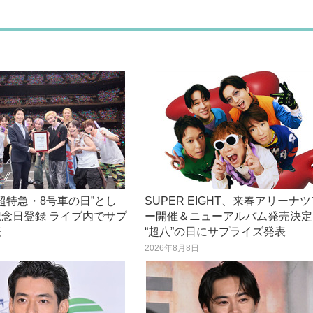
“超特急・8号車の日”とし
SUPER EIGHT、来春アリーナ
念日登録 ライブ内でサプ
ー開催＆ニューアルバム発売決定
表
“超八”の日にサプライズ発表
日
2026年8月8日