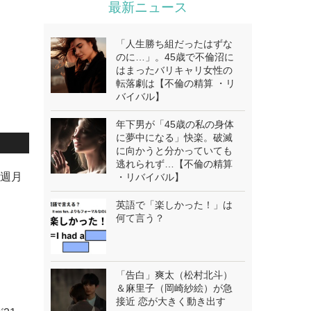
最新ニュース
「人生勝ち組だったはずな
のに…」。45歳で不倫沼に
はまったバリキャリ女性の
転落劇は【不倫の精算 ・リ
バイバル】
年下男が「45歳の私の身体
に夢中になる」快楽。破滅
に向かうと分かっていても
逃れられず…【不倫の精算
毎週月
・リバイバル】
英語で「楽しかった！」は
何て言う？
「告白」爽太（松村北斗）
＆麻里子（岡崎紗絵）が急
接近 恋が大きく動き出す