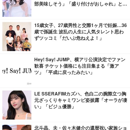
部美味しそう」「盛り付けがおしゃれ」と絶
賛の声
15歳女子、27歳男性と交際1ヶ月で妊娠…36
歳で孫誕生 波乱の人生に人気タレント思わ
ずツッコミ「だいぶ危ねえよ！」
Hey! Say! JUMP、横アリ公演決定でファン
歓喜 チケット価格にも注目集まる「激ア
ツ」「平成に戻ったみたい」
LE SSERAFIMカズハ、色白二の腕際立つ胸
元ざっくりキャミワンピ姿披露「オーラが凄
い」「ビジュ優勝」
北斗晶、夫・佐々木健介の還暦祝い家族ショ