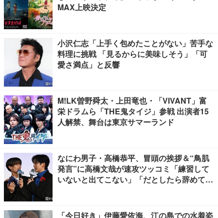
MAX上映決定
小沢仁志「上手く包めたことがない」苦手な
料理に挑戦 「見るからに美味しそう」「可
愛さ満点」と反響
M!LK曽野舜太・上田竜也・「VIVANT」富
栄ドラムら「THE鬼タイジ」参戦 出演者15
人解禁、舞台は東京サマーランド
なにわ男子・高橋恭平、冒頭の挨拶＆“鳥肌
発言”に高橋文哉が速攻ツッコミ「練習して
いないと出てこない」「だとしたら辞めてく
ださい」【ブルーロック】
「今日好き」伊藤愛依海、江の島での水着姿