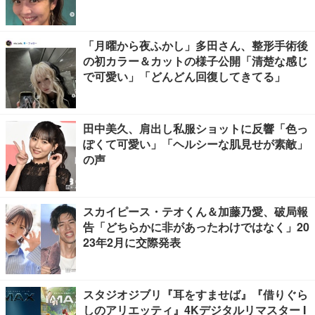
「月曜から夜ふかし」多田さん、整形手術後
の初カラー＆カットの様子公開「清楚な感じ
で可愛い」「どんどん回復してきてる」
田中美久、肩出し私服ショットに反響「色っ
ぽくて可愛い」「ヘルシーな肌見せが素敵」
の声
スカイピース・テオくん＆加藤乃愛、破局報
告「どちらかに非があったわけではなく」20
23年2月に交際発表
スタジオジブリ『耳をすませば』『借りぐら
しのアリエッティ』4Kデジタルリマスター I