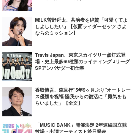
M!LK曽野舜太、共演者を絶賛「可愛くてよ
しよししたい」【仮面ライダーゼッツ さよ
ならのミッション】
Travis Japan、東京スカイツリー点灯式登
場・史上最多60種類のライティング Jリーグ
SPアンバサダー初仕事
香取慎吾、森且行“5年9ヶ月ぶり”オートレー
ス優勝を祝福 怪我からの復活に「勇気をも
らいました」【全文】
「MUSIC BANK」開催決定 2年連続国立競
技場・出演アーティスト後日発表