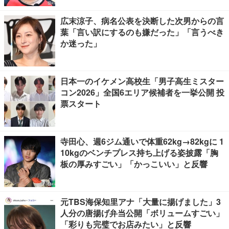
広末涼子、病名公表を決断した次男からの言
葉「言い訳にするのも嫌だった」「言うべき
か迷った」
日本一のイケメン高校生「男子高生ミスター
コン2026」全国6エリア候補者を一挙公開 投
票スタート
寺田心、週6ジム通いで体重62kg→82kgに 1
10kgのベンチプレス持ち上げる姿披露「胸
板の厚みすごい」「かっこいい」と反響
元TBS海保知里アナ「大量に揚げました」3
人分の唐揚げ弁当公開「ボリュームすごい」
「彩りも完璧でお店みたい」と反響