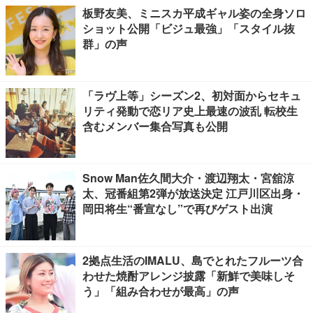
板野友美、ミニスカ平成ギャル姿の全身ソロ
ショット公開「ビジュ最強」「スタイル抜
群」の声
「ラヴ上等」シーズン2、初対面からセキュ
リティ発動で恋リア史上最速の波乱 転校生
含むメンバー集合写真も公開
Snow Man佐久間大介・渡辺翔太・宮舘涼
太、冠番組第2弾が放送決定 江戸川区出身・
岡田将生“番宣なし”で再びゲスト出演
2拠点生活のIMALU、島でとれたフルーツ合
わせた焼酎アレンジ披露「新鮮で美味しそ
う」「組み合わせが最高」の声