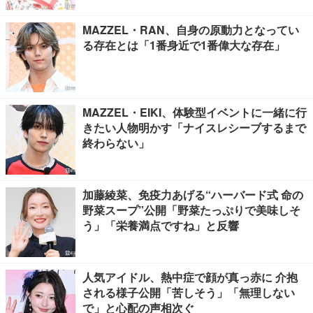
MAZZEL・RAN、自身の原動力となってい
る存在とは「1番身近で1番偉大な存在」
MAZZEL・EIKI、体験型イベントに一緒に行
きたい人物明かす「ナイスレシーブするまで
終わらない」
加藤綾菜、免疫力あげる“ハーバード式 命の
野菜スープ”公開「野菜たっぷりで美味しそ
う」「栄養満点ですね」と反響
人気アイドル、熱中症で顔が真っ赤に 介抱
される様子公開「苦しそう」「無理しない
で」と心配の声相次ぐ