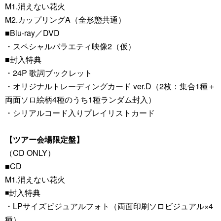
M1.消えない花火
M2.カップリングA（全形態共通）
■Blu-ray／DVD
・スペシャルバラエティ映像2（仮）
■封入特典
・24P 歌詞ブックレット
・オリジナルトレーディングカード ver.D（2枚：集合1種＋
両面ソロ絵柄4種のうち1種ランダム封入）
・シリアルコード入りプレイリストカード
【ツアー会場限定盤】
（CD ONLY）
■CD
M1.消えない花火
◾️封入特典
・LPサイズビジュアルフォト（両面印刷ソロビジュアル×4
種）