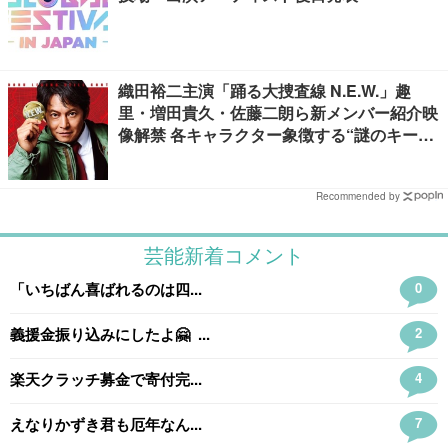
織田裕二主演「踊る大捜査線 N.E.W.」趣
里・増田貴久・佐藤二朗ら新メンバー紹介映
像解禁 各キャラクター象徴する“謎のキーワ
ード”も
Recommended by