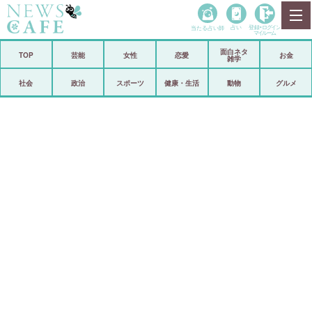
当たる占い師
占い
登録•
ログイン
マイルーム
面白ネタ
ホーム
TOP
芸能
女性
恋愛
お金
雑学
社会
政治
社会
政治
スポーツ
健康・生活
動物
グルメ
経済
海外
芸能
スポーツ
恋愛
ビックリ
コメントポスト
アリ／ナシ
リリース
ショップ
登録・ログイン/マイルーム