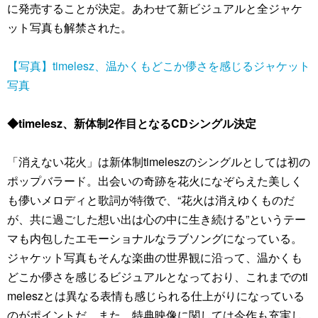
に発売することが決定。あわせて新ビジュアルと全ジャケ
ット写真も解禁された。
【写真】timelesz、温かくもどこか儚さを感じるジャケット
写真
◆timelesz、新体制2作目となるCDシングル決定
「消えない花火」は新体制timeleszのシングルとしては初の
ポップバラード。出会いの奇跡を花火になぞらえた美しく
も儚いメロディと歌詞が特徴で、“花火は消えゆくものだ
が、共に過ごした想い出は心の中に生き続ける”というテー
マも内包したエモーショナルなラブソングになっている。
ジャケット写真もそんな楽曲の世界観に沿って、温かくも
どこか儚さを感じるビジュアルとなっており、これまでのti
meleszとは異なる表情も感じられる仕上がりになっている
のがポイントだ。また、特典映像に関しては今作も充実し