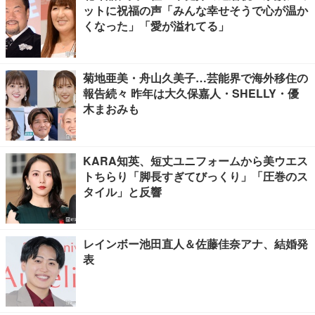
ットに祝福の声「みんな幸せそうで心が温か
くなった」「愛が溢れてる」
菊地亜美・舟山久美子…芸能界で海外移住の
報告続々 昨年は大久保嘉人・SHELLY・優
木まおみも
KARA知英、短丈ユニフォームから美ウエス
トちらり「脚長すぎてびっくり」「圧巻のス
タイル」と反響
レインボー池田直人＆佐藤佳奈アナ、結婚発
表