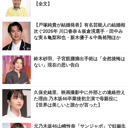
【全文】
【戸塚純貴が結婚発表】有名芸能人の結婚相
次ぐ2026年 川口春奈＆板倉滉選手・田中み
な実＆亀梨和也・新木優子＆中島裕翔ほか
鈴木砂羽、子宮筋腫摘出手術は「全然後悔は
ない」現在の思い告白
久保史緒里、映画撮影中に外部との連絡控え
た理由 乃木坂46卒業後初主演で母親役に
【世界は美しいと誰かが言った】
元乃木坂46山崎怜奈「サンジャポ」で妊娠生