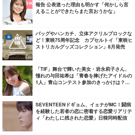
報告 公表迷った理由も明かす「何かしら言
えることができたらまた言おうかな」
バッグやハンカチ、立体アクリルブロックな
ど！東映75周年記念 カプセルトイ「東映ヒ
ストリカルグッズコレクション」8月発売
「TIF」舞台で輝いた美女・岩永莉子さん、
憧れの与田祐希は「青春を捧げたアイドルの
1人」青山コンテスト参加のきっかけは？
【モデルプレスインタビュー】
SEVENTEENドギョム、イェナがMC！闘病
を経験した若者の恋に密着する恋愛リアリテ
ィ「わたしに残された恋愛」日韓同時配信