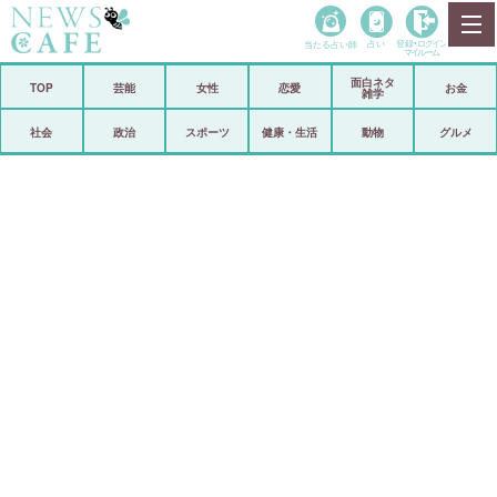
当たる占い師
占い
登録•
ログイン
マイルーム
面白ネタ
ホーム
TOP
芸能
女性
恋愛
お金
雑学
社会
政治
社会
政治
スポーツ
健康・生活
動物
グルメ
経済
海外
芸能
スポーツ
恋愛
ビックリ
コメントポスト
アリ／ナシ
リリース
ショップ
登録・ログイン/マイルーム