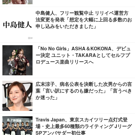
中島健人、フリー観覧中止 リリイベ運営方
法変更を発表「想定を大幅に上回る多数のお
申し込みをいただきました」
「No No Girls」ASHA＆KOKONA、デビュ
ー決定 ユニット・TAKARAとしてセルフプ
ロデュース楽曲リリースへ
広末涼子、病名公表を決断した次男からの言
葉「言い訳にするのも嫌だった」「言うべき
か迷った」
Travis Japan、東京スカイツリー点灯式登
場・史上最多60種類のライティング Jリーグ
SPアンバサダー初仕事