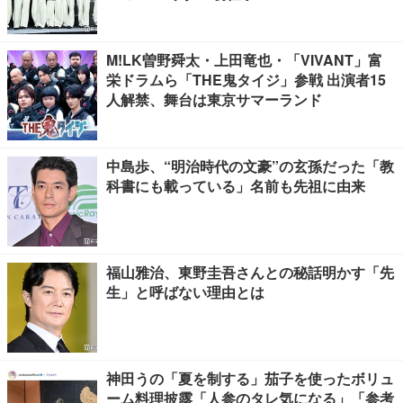
M!LK曽野舜太・上田竜也・「VIVANT」富
栄ドラムら「THE鬼タイジ」参戦 出演者15
人解禁、舞台は東京サマーランド
中島歩、“明治時代の文豪”の玄孫だった「教
科書にも載っている」名前も先祖に由来
福山雅治、東野圭吾さんとの秘話明かす「先
生」と呼ばない理由とは
神田うの「夏を制する」茄子を使ったボリュ
ーム料理披露「人参のタレ気になる」「参考