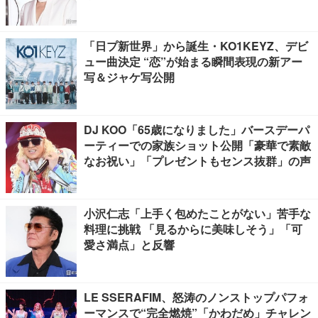
響
「日プ新世界」から誕生・KO1KEYZ、デビ
ュー曲決定 “恋”が始まる瞬間表現の新アー
写＆ジャケ写公開
DJ KOO「65歳になりました」バースデーパ
ーティーでの家族ショット公開「豪華で素敵
なお祝い」「プレゼントもセンス抜群」の声
小沢仁志「上手く包めたことがない」苦手な
料理に挑戦 「見るからに美味しそう」「可
愛さ満点」と反響
LE SSERAFIM、怒涛のノンストップパフォ
ーマンスで“完全燃焼”「かわだめ」チャレン