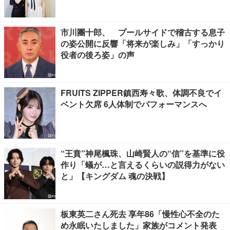
撮技術に圧倒【インタビュー】
市川團十郎、 プールサイドで稽古する息子
の姿公開に反響「将来が楽しみ」「すっかり
役者の後ろ姿」の声
FRUITS ZIPPER鎮西寿々歌、体調不良でイ
ベント欠席 6人体制でパフォーマンスへ
“王賁”神尾楓珠、山崎賢人の“信”を基準に役
作り「蟻が…と言えるくらいの説得力がない
と」【キングダム 魂の決戦】
板東英二さん死去 享年86「慢性心不全のた
め永眠いたしました」家族がコメント発表