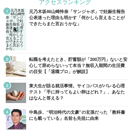
アクセスランキング
元乃木坂46山崎怜奈「サンジャポ」で妊娠生報告
公表迷った理由も明かす「何かしら言えることが
できたらまた言おうかな」
転職を考えたとき、貯蓄額が「200万円」ないと安
心して辞めらないって本当？無収入期間の生活費
の目安【「退職プロ」が解説】
東大生が語る就活事情。サイコパスがバレる心理
テスト「手に持ってもよい卵はどれ？」、あなた
はなんと答える？
中島歩、“明治時代の文豪”の玄孫だった「教科書
にも載っている」名前も先祖に由来