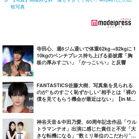
較写真
寺田心、週6ジム通いで体重62kg→82kgに 1
10kgのベンチプレス持ち上げる姿披露「胸
板の厚みすごい」「かっこいい」と反響
FANTASTICS佐藤大樹、写真集を見られる
のが“ものすごく恥ずかしい”相手とは「裸の
僕を見てもらう機会が最近はない」【In Moti
on】
神谷天音＆中田乃愛、60周年記念作品「ウル
トラマンテオ」出演に感じた責任と不安「大
きな転機になる」“数ミリ単位のこだわり”特