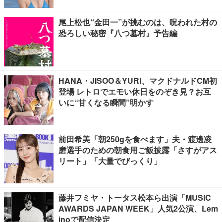
尾上松也“金田一”が挑むのは、呪われた村の
恐ろしい秘密『八つ墓村』予告編
HANA・JISOO＆YURI、マクドナルドCM初
登場 レトロでエモい休日をのぞき見？お互
いに“甘くなる瞬間”明かす
前田希美「朝250gを食べます」夫・渡邊凌
磨選手のための朝食用ご飯披露「さすがアス
リート」「大量でびっくり」
藤井フミヤ・トータス松本ら出演「MUSIC
AWARDS JAPAN WEEK」人気2公演、Lem
inoで配信決定