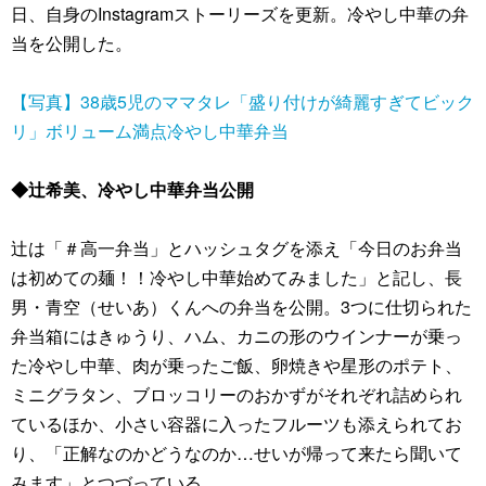
日、自身のInstagramストーリーズを更新。冷やし中華の弁
当を公開した。
【写真】38歳5児のママタレ「盛り付けが綺麗すぎてビック
リ」ボリューム満点冷やし中華弁当
◆辻希美、冷やし中華弁当公開
辻は「＃高一弁当」とハッシュタグを添え「今日のお弁当
は初めての麺！！冷やし中華始めてみました」と記し、長
男・青空（せいあ）くんへの弁当を公開。3つに仕切られた
弁当箱にはきゅうり、ハム、カニの形のウインナーが乗っ
た冷やし中華、肉が乗ったご飯、卵焼きや星形のポテト、
ミニグラタン、ブロッコリーのおかずがそれぞれ詰められ
ているほか、小さい容器に入ったフルーツも添えられてお
り、「正解なのかどうなのか…せいが帰って来たら聞いて
みます」とつづっている。