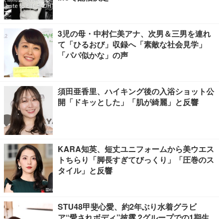
3児の母・中村仁美アナ、次男＆三男を連れ
て「ひるおび」収録へ「素敵な社会見学」
「パパ似かな」の声
須田亜香里、ハイキング後の入浴ショット公
開「ドキッとした」「肌が綺麗」と反響
KARA知英、短丈ユニフォームから美ウエス
トちらり「脚長すぎてびっくり」「圧巻のス
タイル」と反響
STU48甲斐心愛、約2年ぶり水着グラビ
ア“愛されボディ”披露 2グループでの1期生