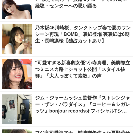
経験・センターへの思い語る
乃木坂46川崎桜、タンクトップ姿で夏のワン
シーン再現「BOMB」表紙登場 裏表紙は6期
生・長嶋凛桜【独占カットあり】
“可愛すぎる新喜劇女優”小寺真理、美脚際立
つミニスカ路上ショット公開「スタイル抜
群」「大人っぽくて素敵」の声
ジム・ジャームッシュ監督作『ストレンジャ
ー・ザン・パラダイス』『コーヒー＆シガレ
ッツ』bonjour recordsオフィシャルTシャ
ツ発売
フジ宮司愛海アナ、鯖味噌缶使った夏野菜せ