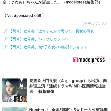
空（ゆめあ）ちゃんが誕生した。（modelpress編集部）
【Not Sponsored 記事】
《モデルプレス》
【写真】辻希美「辻ちゃんかと思った」長女の写真
【写真】辻希美、バッサリカットヘア
【写真】辻希美、第5子次女の“初笑顔”ショット
要潤＆正門良規（Aぇ！group）ら出演、向
井理主演「連続ドラマW MR -医薬情報担当
者-」特報映像
Number_i、全国5都市・5大ドーム公演詳細