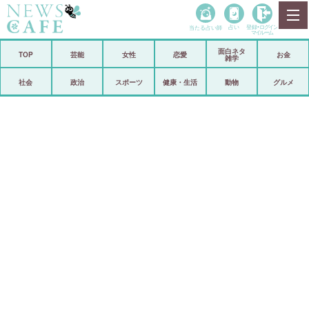
当たる占い師
占い
登録•
ログイン
マイルーム
面白ネタ
ホーム
TOP
芸能
女性
恋愛
お金
雑学
社会
政治
社会
政治
スポーツ
健康・生活
動物
グルメ
経済
海外
芸能
スポーツ
恋愛
ビックリ
コメントポスト
アリ／ナシ
リリース
ショップ
登録・ログイン/マイルーム