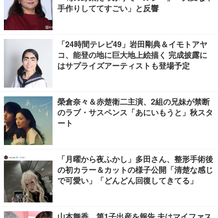
手作りしててすごい」と反響
「24時間テレビ49」岩田剛典＆イモトアヤ
コ、能登の地に巨大地上絵描く 完成披露に
はサプライズアーティストも登場予定
榮倉奈々＆赤楚衛二主演、2組の兄妹が禁断
のラブ・サスペンス「あにいもうと」秋スタ
ート
「月曜から夜ふかし」多田さん、整形手術後
の初カラー＆カットの様子公開「清楚な感じ
で可愛い」「どんどん回復してきてる」
山本舞香、第1子出産を報告 夫はマイファス