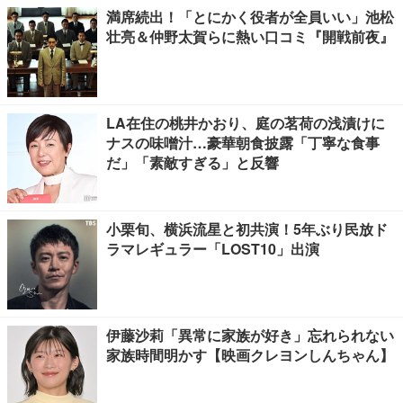
満席続出！「とにかく役者が全員いい」池松
壮亮＆仲野太賀らに熱い口コミ『開戦前夜』
LA在住の桃井かおり、庭の茗荷の浅漬けに
ナスの味噌汁…豪華朝食披露「丁寧な食事
だ」「素敵すぎる」と反響
小栗旬、横浜流星と初共演！5年ぶり民放ド
ラマレギュラー「LOST10」出演
伊藤沙莉「異常に家族が好き」忘れられない
家族時間明かす【映画クレヨンしんちゃん】