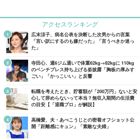
アクセスランキング
広末涼子、病名公表を決断した次男からの言葉
「言い訳にするのも嫌だった」「言うべきか迷っ
た」
寺田心、週6ジム通いで体重62kg→82kgに 110kg
のベンチプレス持ち上げる姿披露「胸板の厚みす
ごい」「かっこいい」と反響
転職を考えたとき、貯蓄額が「200万円」ないと安
心して辞めらないって本当？無収入期間の生活費
の目安【「退職プロ」が解説】
高橋愛、夫・あべこうじとの密着オフショット公
開「距離感にキュン」「素敵な夫婦」