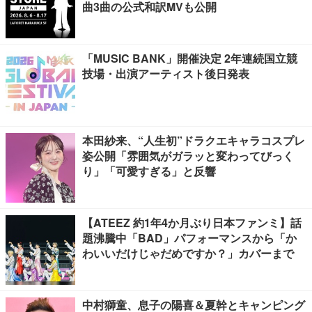
曲3曲の公式和訳MVも公開
「MUSIC BANK」開催決定 2年連続国立競
技場・出演アーティスト後日発表
本田紗来、“人生初”ドラクエキャラコスプレ
姿公開「雰囲気がガラッと変わってびっく
り」「可愛すぎる」と反響
【ATEEZ 約1年4か月ぶり日本ファンミ】話
題沸騰中「BAD」パフォーマンスから「か
わいいだけじゃだめですか？」カバーまで
中村獅童、息子の陽喜＆夏幹とキャンピング