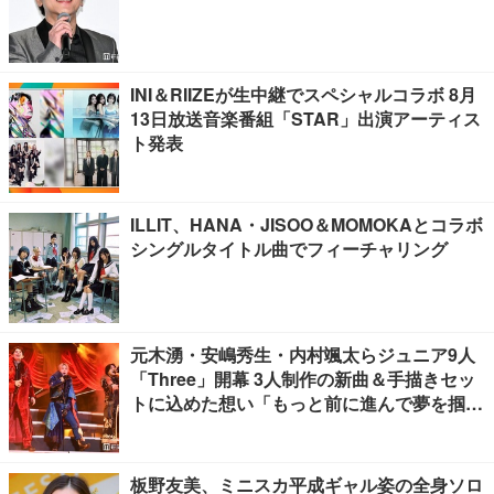
INI＆RIIZEが生中継でスペシャルコラボ 8月
13日放送音楽番組「STAR」出演アーティス
ト発表
ILLIT、HANA・JISOO＆MOMOKAとコラボ
シングルタイトル曲でフィーチャリング
元木湧・安嶋秀生・内村颯太らジュニア9人
「Three」開幕 3人制作の新曲＆手描きセッ
トに込めた想い「もっと前に進んで夢を掴み
たい」【ゲネプロレポ】
板野友美、ミニスカ平成ギャル姿の全身ソロ