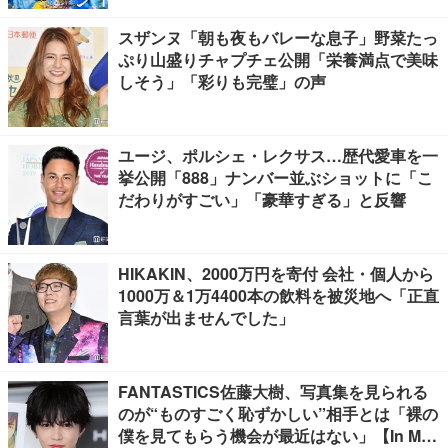
スザンヌ「朝も夜もバレーな息子」野菜たっ
ぷり山盛りチャプチェ公開「栄養満点で美味
しそう」「彩りも完璧」の声
ユージ、ポルシェ・レクサス…歴代愛車を一
挙公開「888」ナンバー並ぶショットに「こ
だわりがすごい」「豪華すぎる」と反響
HIKAKIN、2000万円を寄付 会社・個人から
1000万＆1万4400本の飲料を被災地へ「正直
言葉が出ませんでした」
FANTASTICS佐藤大樹、写真集を見られる
のが“ものすごく恥ずかしい”相手とは「裸の
僕を見てもらう機会が最近はない」【In Moti