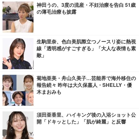
神田うの、3度の流産・不妊治療を告白 51歳
の薄毛治療も披露
生駒里奈、色白美肌際立つノースリ姿に熱視
線「透明感がすごすぎる」「大人な表情も素
敵」
菊地亜美・舟山久美子…芸能界で海外移住の
報告続々 昨年は大久保嘉人・SHELLY・優
木まおみも
須田亜香里、ハイキング後の入浴ショット公
開「ドキッとした」「肌が綺麗」と反響