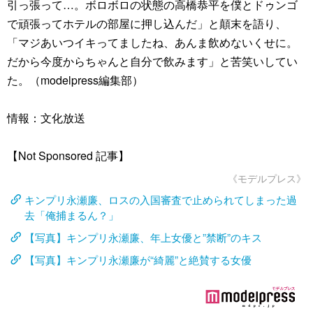
引っ張って…。ボロボロの状態の高橋恭平を僕とドゥンゴ
で頑張ってホテルの部屋に押し込んだ」と顛末を語り、
「マジあいつイキってましたね、あんま飲めないくせに。
だから今度からちゃんと自分で飲みます」と苦笑いしてい
た。（modelpress編集部）
情報：文化放送
【Not Sponsored 記事】
《モデルプレス》
キンプリ永瀬廉、ロスの入国審査で止められてしまった過
去「俺捕まるん？」
【写真】キンプリ永瀬廉、年上女優と”禁断”のキス
【写真】キンプリ永瀬廉が“綺麗”と絶賛する女優