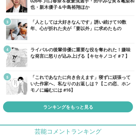
026年 川口春奈＆板倉滉選手・田中みな実＆亀梨和
也・新木優子＆中島裕翔ほか
「人としては大好きなんです」誘い続けて10数
年、心が折れた夫が「妻以外」に求めたもの
ライバルの後輩俳優に重要な役を奪われた！嫌味
な発言に怒りが込み上げる【キセキノコイ #７】
「これであなたに向き合えます」寝ずに頑張って
いた作家へ、私なりのお返しは？【この恋、ホン
モノに編むには #16】
ランキングをもっと見る