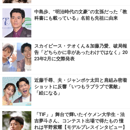
中島歩、“明治時代の文豪”の玄孫だった「教
科書にも載っている」名前も先祖に由来
スカイピース・テオくん＆加藤乃愛、破局報
告「どちらかに非があったわけではなく」20
23年2月に交際発表
近藤千尋、夫・ジャンポケ太田と肩組み密着
ショットに反響「いつもラブラブで素敵」
「絵になる」
「TIF」」舞台で輝いたイケメン大学生・法
吉夢斗さん、コンテスト出場で得たもの 憧
れは平野紫耀【モデルプレスインタビュー】