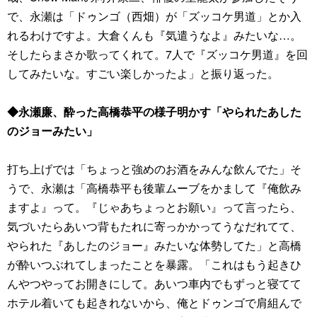
で、永瀬は「ドゥンゴ（西畑）が「ズッコケ男道」とか入
れるわけですよ。大倉くんも『気遣うなよ』みたいな…。
そしたらまさか歌ってくれて。7人で『ズッコケ男道』を回
してみたいな。すごい楽しかったよ」と振り返った。
◆永瀬廉、酔った高橋恭平の様子明かす「やられたあした
のジョーみたい」
打ち上げでは「ちょっと強めのお酒をみんな飲んでた」そ
うで、永瀬は「高橋恭平も後輩ムーブをかまして『俺飲み
ますよ』って。『じゃあちょっとお願い』って言ったら、
気づいたらあいつ背もたれに寄っかかってうなだれてて、
やられた『あしたのジョー』みたいな体勢してた」と高橋
が酔いつぶれてしまったことを暴露。「これはもう起きひ
んやつやってお開きにして。あいつ車内でもずっと寝てて
ホテル着いても起きれないから、俺とドゥンゴで肩組んで