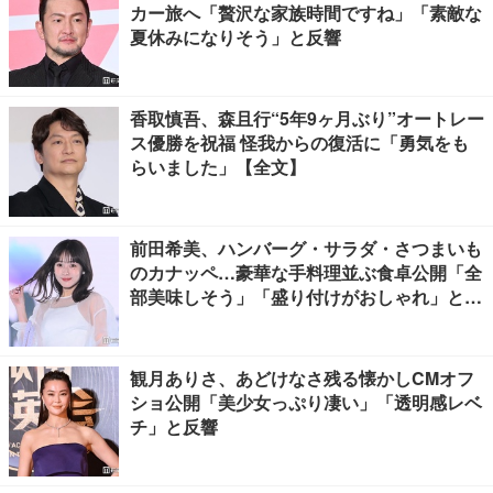
カー旅へ「贅沢な家族時間ですね」「素敵な
夏休みになりそう」と反響
香取慎吾、森且行“5年9ヶ月ぶり”オートレー
ス優勝を祝福 怪我からの復活に「勇気をも
らいました」【全文】
前田希美、ハンバーグ・サラダ・さつまいも
のカナッペ…豪華な手料理並ぶ食卓公開「全
部美味しそう」「盛り付けがおしゃれ」と絶
賛の声
観月ありさ、あどけなさ残る懐かしCMオフ
ショ公開「美少女っぷり凄い」「透明感レベ
チ」と反響