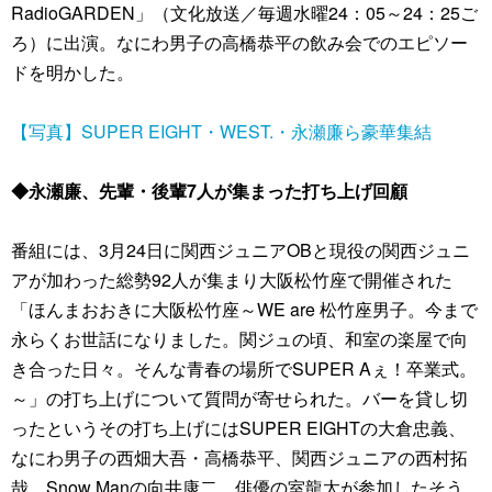
RadioGARDEN」（文化放送／毎週水曜24：05～24：25ご
ろ）に出演。なにわ男子の高橋恭平の飲み会でのエピソー
ドを明かした。
【写真】SUPER EIGHT・WEST.・永瀬廉ら豪華集結
◆永瀬廉、先輩・後輩7人が集まった打ち上げ回顧
番組には、3月24日に関西ジュニアOBと現役の関西ジュニ
アが加わった総勢92人が集まり大阪松竹座で開催された
「ほんまおおきに大阪松竹座～WE are 松竹座男子。今まで
永らくお世話になりました。関ジュの頃、和室の楽屋で向
き合った日々。そんな青春の場所でSUPER Aぇ！卒業式。
～」の打ち上げについて質問が寄せられた。バーを貸し切
ったというその打ち上げにはSUPER EIGHTの大倉忠義、
なにわ男子の西畑大吾・高橋恭平、関西ジュニアの西村拓
哉、Snow Manの向井康二、俳優の室龍太が参加したそう