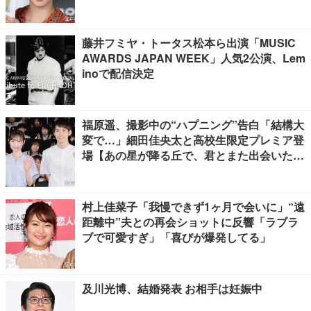
on】
藤井フミヤ・トータス松本ら出演「MUSIC
AWARDS JAPAN WEEK」人気2公演、Lem
inoで配信決定
福原遥、撮影中の“ハプニング”告白「結構大
変で…」細田佳央太と高校生限定プレミア登
場【あの星が降る丘で、君とまた出会いた
い。】
村上佳菜子「我慢できず1ヶ月で会いに」“遠
距離中”夫との再会ショットに反響「ラブラ
ブで可愛すぎ」「喜びが爆発してる」
及川光博、結婚発表 お相手は妊娠中