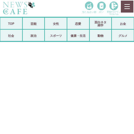
当たる占い師
占い
登録•
ログイン
マイルーム
面白ネタ
ホーム
TOP
芸能
女性
恋愛
お金
雑学
社会
政治
社会
政治
スポーツ
健康・生活
動物
グルメ
経済
海外
芸能
スポーツ
恋愛
ビックリ
コメントポスト
アリ／ナシ
リリース
ショップ
登録・ログイン/マイルーム