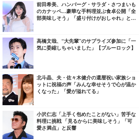
前田希美、ハンバーグ・サラダ・さつまいも
のカナッペ…豪華な手料理並ぶ食卓公開「全
部美味しそう」「盛り付けがおしゃれ」と絶
賛の声
高橋文哉、“大先輩”のサプライズ参加に「一
気に委縮しちゃいました」【ブルーロック】
北斗晶、夫・佐々木健介の還暦祝い家族ショ
ットに祝福の声「みんな幸せそうで心が温か
くなった」「愛が溢れてる」
小沢仁志「上手く包めたことがない」苦手な
料理に挑戦 「見るからに美味しそう」「可
愛さ満点」と反響