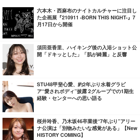
六本木・西麻布のナイトカルチャーに注目し
た企画展『210911 -BORN THIS NIGHT-』7
月17日から開催
須田亜香里、ハイキング後の入浴ショット公
開「ドキッとした」「肌が綺麗」と反響
STU48甲斐心愛、約2年ぶり水着グラビ
ア“愛されボディ”披露 2グループでの1期生
経験・センターへの思い語る
桜井玲香、乃木坂46卒業後“7年ぶり”アリー
ナ公演は「別物みたいな感覚がある」【New
HISTORY COMING】