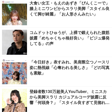
大食い女王・もえのあずき「ぴんくこーで」
膝上ミニワンピからスラリ美脚「スタイル良
くて脚が綺麗」「お人形さんみたい」
コムドットひゅうが、上裸で鍛えられた腹筋
披露「めちゃくちゃ格好良い」「ビジュ爆発
してる」の声
「今日好き」表すみれ、美肩際立つノースリ
姿に熱視線「心奪われる美しさ」「どの写真
も素敵」
登録者数130万超美人YouTuber、ミニスカ
から美脚スラリ カジュアルコーデ披露に反
響「何頭身？」「スタイル良すぎて見惚れ
る」