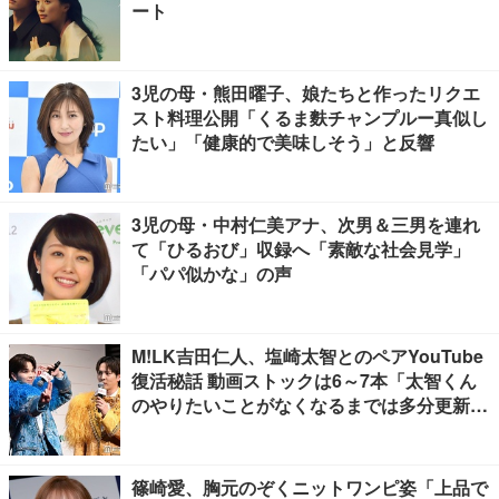
ート
3児の母・熊田曜子、娘たちと作ったリクエ
スト料理公開「くるま麩チャンプルー真似し
たい」「健康的で美味しそう」と反響
3児の母・中村仁美アナ、次男＆三男を連れ
て「ひるおび」収録へ「素敵な社会見学」
「パパ似かな」の声
M!LK吉田仁人、塩崎太智とのペアYouTube
復活秘話 動画ストックは6～7本「太智くん
のやりたいことがなくなるまでは多分更新が
ある」
篠崎愛、胸元のぞくニットワンピ姿「上品で