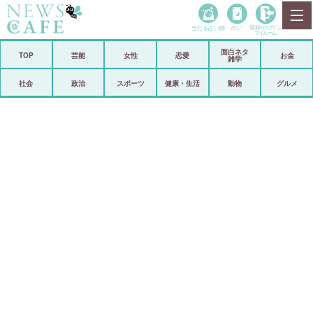
当たる占い師
占い
登録•
ログイン
マイルーム
面白ネタ
ホーム
TOP
芸能
女性
恋愛
お金
雑学
社会
政治
社会
政治
スポーツ
健康・生活
動物
グルメ
経済
海外
芸能
スポーツ
恋愛
ビックリ
コメントポスト
アリ／ナシ
リリース
ショップ
登録・ログイン/マイルーム