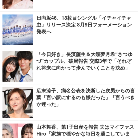
日向坂46、18枚目シングル「イチャイチャ
虫」リリース決定 8月9日フォーメーション
発表へ
「今日好き」長濱薩生＆大嶺夢月希“さつゆ
づ”カップル、破局報告 交際3年で「それぞ
れ将来に向かって歩んでいくことを決め」
広末涼子、病名公表を決断した次男からの言
葉「言い訳にするのも嫌だった」「言うべき
か迷った」
山本舞香、第1子出産を報告 夫はマイファス
Hiro「家族で穏やかな毎日を過ごしていま