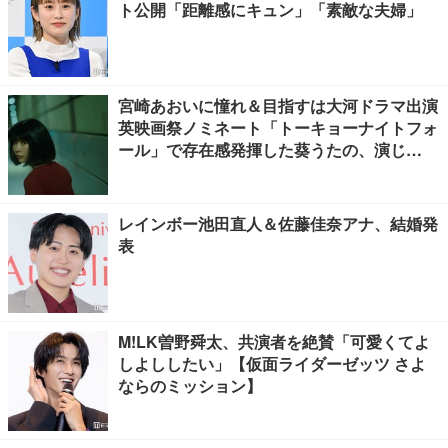
ト公開「距離感にキュン」「素敵な夫婦」
宮崎あおいに憧れ＆目指すは大河ドラマ出演
英映画祭ノミネート「トーキョーナイトフォ
ール」で存在感発揮した葵うたの、演じ
た“孤独”に共感【注目の人物】
レインボー池田直人＆佐藤佳奈アナ、結婚発
表
M!LK曽野舜太、共演者を絶賛「可愛くてよ
しよししたい」【仮面ライダーゼッツ さよ
ならのミッション】