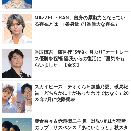
MAZZEL・RAN、自身の原動力となってい
る存在とは「1番身近で1番偉大な存在」
香取慎吾、森且行“5年9ヶ月ぶり”オートレー
ス優勝を祝福 怪我からの復活に「勇気をも
らいました」【全文】
スカイピース・テオくん＆加藤乃愛、破局報
告「どちらかに非があったわけではなく」20
23年2月に交際発表
榮倉奈々＆赤楚衛二主演、2組の兄妹が禁断
のラブ・サスペンス「あにいもうと」秋スタ