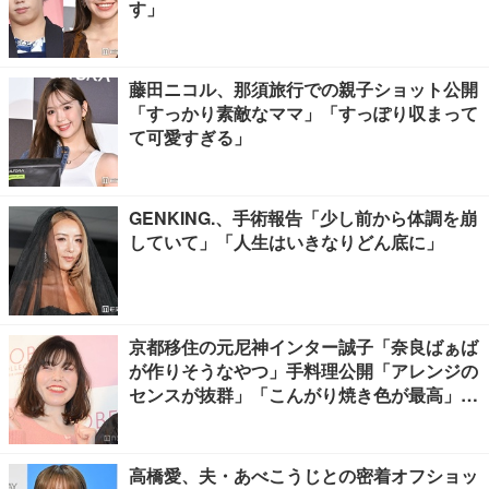
す」
藤田ニコル、那須旅行での親子ショット公開
「すっかり素敵なママ」「すっぽり収まって
て可愛すぎる」
GENKING.、手術報告「少し前から体調を崩
していて」「人生はいきなりどん底に」
京都移住の元尼神インター誠子「奈良ばぁば
が作りそうなやつ」手料理公開「アレンジの
センスが抜群」「こんがり焼き色が最高」と
反響
高橋愛、夫・あべこうじとの密着オフショッ