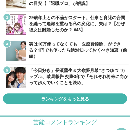
の目安【「退職プロ」が解説】
29歳年上との不倫がスタート。仕事と育児の合間
を縫って逢瀬を重ねる私の変化に、夫は？【なぜ
彼女は離婚したのか？ #43】
実は10万使ってなくても「医療費控除」ができ
る？1円でも使ったら絶対知っておくべき知恵（前
編）
「今日好き」長濱薩生＆大嶺夢月希“さつゆづ”カ
ップル、破局報告 交際3年で「それぞれ将来に向か
って歩んでいくことを決め」
ランキングをもっと見る