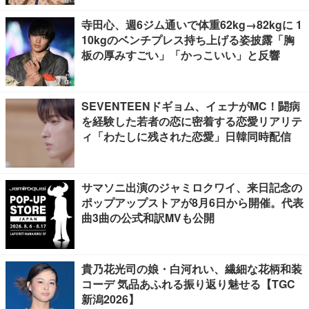
寺田心、週6ジム通いで体重62kg→82kgに 1
10kgのベンチプレス持ち上げる姿披露「胸
板の厚みすごい」「かっこいい」と反響
SEVENTEENドギョム、イェナがMC！闘病
を経験した若者の恋に密着する恋愛リアリテ
ィ「わたしに残された恋愛」日韓同時配信
サマソニ出演のジャミロクワイ、来日記念の
ポップアップストアが8月6日から開催。代表
曲3曲の公式和訳MVも公開
貴乃花光司の娘・白河れい、繊細な花柄和装
コーデ 気品あふれる振り返り魅せる【TGC
新潟2026】