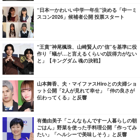
“日本一かわいい中学一年生”決める「中一ミ
スコン2026」候補者公開 投票スタート
“王賁”神尾楓珠、山崎賢人の“信”を基準に役
作り「蟻が…と言えるくらいの説得力がない
と」【キングダム 魂の決戦】
山本舞香、夫・マイファスHiroとの夫婦ショ
ット公開「2人が見れて幸せ」「仲の良さが
伝わってくる」と反響
有働由美子「こんなもんです一人暮らしの朝
ごはん」野菜を使った手料理公開「作ってみ
たい」「ヘルシーで美味しそう」と反響