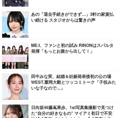
あの「退去手続きができず…」3軒の家賃払
い続ける スタジオからは驚きの声
ME:I、ファンと初の試み RINONはスパルタ
発揮「もっとお腹から出して！」
田中みな実、結婚＆妊娠発表後初の公の場
WEST.重岡大毅とツッコミトーク「子役みた
いな子なので…」
日向坂46藤嶌果歩、1st写真集撮影で見つけ
た“自分の好きなもの” マイアミ初日で不安