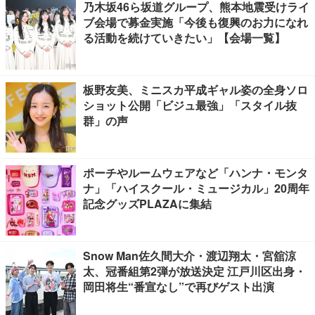
乃木坂46ら坂道グループ、熊本地震受けライ
ブ会場で募金実施「今後も復興のお力になれ
る活動を続けていきたい」【会場一覧】
板野友美、ミニスカ平成ギャル姿の全身ソロ
ショット公開「ビジュ最強」「スタイル抜
群」の声
ポーチやルームウェアなど「ハンナ・モンタ
ナ」「ハイスクール・ミュージカル」20周年
記念グッズPLAZAに集結
Snow Man佐久間大介・渡辺翔太・宮舘涼
太、冠番組第2弾が放送決定 江戸川区出身・
岡田将生“番宣なし”で再びゲスト出演