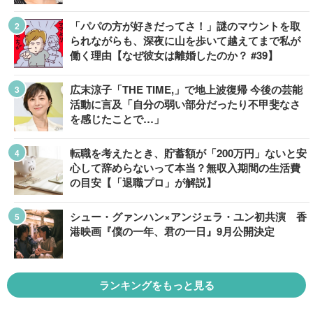
「パパの方が好きだってさ！」謎のマウントを取
られながらも、深夜に山を歩いて越えてまで私が
働く理由【なぜ彼女は離婚したのか？ #39】
広末涼子「THE TIME,」で地上波復帰 今後の芸能
活動に言及「自分の弱い部分だったり不甲斐なさ
を感じたことで…」
転職を考えたとき、貯蓄額が「200万円」ないと安
心して辞めらないって本当？無収入期間の生活費
の目安【「退職プロ」が解説】
シュー・グァンハン×アンジェラ・ユン初共演 香
港映画『僕の一年、君の一日』9月公開決定
ランキングをもっと見る