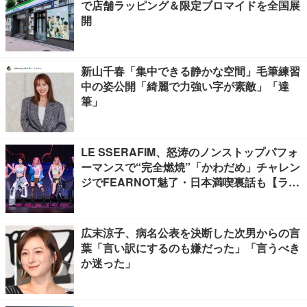
で店舗ラッピング＆限定ブロマイドを全国展
開
新山千春「集中できる静かな空間」毛筆練習
中の姿公開「綺麗で力強い字が素敵」「達
筆」
LE SSERAFIM、怒涛のノンストップパフォ
ーマンスで“完全燃焼”「かわだめ」チャレン
ジでFEARNOT魅了・日本満喫裏話も【ライ
ブレポート】
広末涼子、病名公表を決断した次男からの言
葉「言い訳にするのも嫌だった」「言うべき
か迷った」