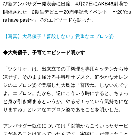
び新アンバサダー発表会に出席。4月27日にAKB48劇場で
開催された「2期生デビュー20周年記念イベント！〜20Yea
rs have past〜」でのエピソードを語った。
【写真】大島優子「普段しない」貴重なエプロン姿
◆大島優子、子育てエピソード明かす
「ツクリオ」は、出来立ての手料理を専用キッチンから冷
凍せず、そのまま届ける手料理サブスク。鮮やかなオレン
ジのエプロン姿で登場した大島は「普段ね、しないんです
よ。エプロン。だから、逆にこういう時にすると、ちょっ
と身が引き締まるというか。やるぞ！っていう気持ちにな
りますね」とレアなエプロン姿であることを明かした。
アンバサダー就任については「以前からこういったサービ
スがあることは知っていたんです。実際にまだ使ったこと