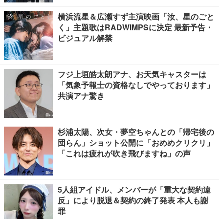
横浜流星＆広瀬すず主演映画「汝、星のごと
く」主題歌はRADWIMPSに決定 最新予告・
ビジュアル解禁
フジ上垣皓太朗アナ、お天気キャスターは
「気象予報士の資格なしでやっております」
共演アナ驚き
杉浦太陽、次女・夢空ちゃんとの「帰宅後の
団らん」ショット公開に「おめめクリクリ」
「これは疲れが吹き飛びますね」の声
5人組アイドル、メンバーが「重大な契約違
反」により脱退＆契約の終了発表 本人も謝
罪