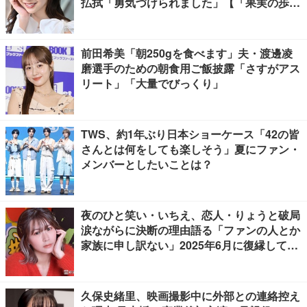
払拭「勇気づけられました」【「果実の歩
幅」インタビュー】
前田希美「朝250gを食べます」夫・渡邊凌
磨選手のための朝食用ご飯披露「さすがアス
リート」「大量でびっくり」
TWS、約1年ぶり日本ショーケース「42の皆
さんとは何をしても楽しそう」夏にファン・
メンバーとしたいことは？
夜のひと笑い・いちえ、恋人・りょうと破局
涙ながらに決断の理由語る「ファンの人とか
家族に申し訳ない」2025年6月に復縁してい
た
久保史緒里、映画撮影中に外部との連絡控え