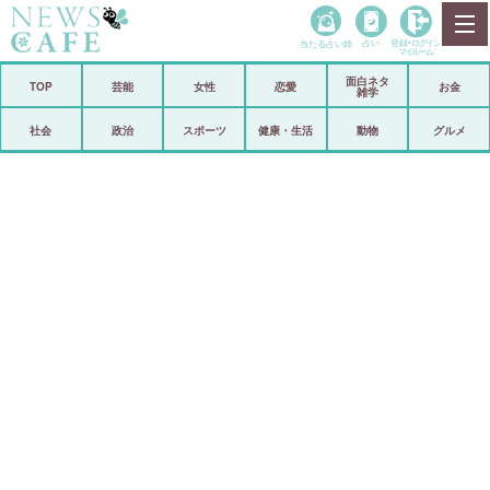
当たる占い師
占い
登録•
ログイン
マイルーム
面白ネタ
ホーム
TOP
芸能
女性
恋愛
お金
雑学
社会
政治
社会
政治
スポーツ
健康・生活
動物
グルメ
経済
海外
芸能
スポーツ
恋愛
ビックリ
コメントポスト
アリ／ナシ
リリース
ショップ
登録・ログイン/マイルーム