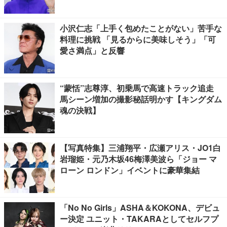
小沢仁志「上手く包めたことがない」苦手な
料理に挑戦 「見るからに美味しそう」「可
愛さ満点」と反響
“蒙恬”志尊淳、初乗馬で高速トラック追走
馬シーン増加の撮影秘話明かす【キングダム
魂の決戦】
【写真特集】三浦翔平・広瀬アリス・JO1白
岩瑠姫・元乃木坂46梅澤美波ら「ジョー マ
ローン ロンドン」イベントに豪華集結
「No No Girls」ASHA＆KOKONA、デビュ
ー決定 ユニット・TAKARAとしてセルフプ