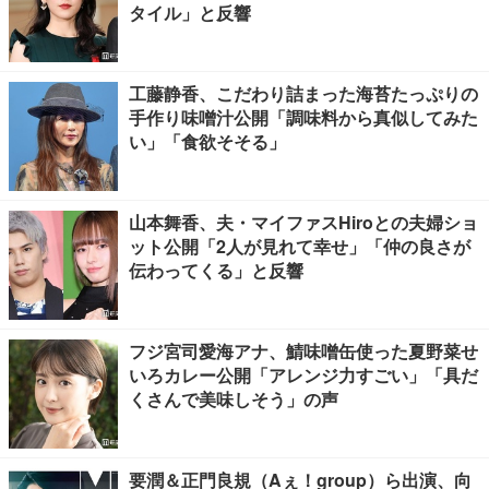
タイル」と反響
工藤静香、こだわり詰まった海苔たっぷりの
手作り味噌汁公開「調味料から真似してみた
い」「食欲そそる」
山本舞香、夫・マイファスHiroとの夫婦ショ
ット公開「2人が見れて幸せ」「仲の良さが
伝わってくる」と反響
フジ宮司愛海アナ、鯖味噌缶使った夏野菜せ
いろカレー公開「アレンジ力すごい」「具だ
くさんで美味しそう」の声
要潤＆正門良規（Aぇ！group）ら出演、向