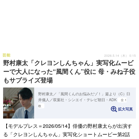
芸能
2026.5.14（木） 0:15
野村康太「クレヨンしんちゃん」実写化ムービ
ーで大人になった“風間くん”役に 母・みね子役
もサプライズ登場
野村康太／「風間くんのお悩みだゾ！」篇より（C）臼
井儀人／双葉社・シンエイ・テレビ朝日・ADK
全 1
枚
拡大写真
【モデルプレス＝2026/05/14】俳優の野村康太らが出演す
る「クレヨンしんちゃん」実写化ショートムービー第2話