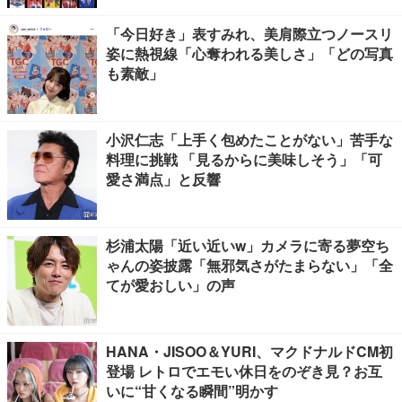
「今日好き」表すみれ、美肩際立つノースリ
姿に熱視線「心奪われる美しさ」「どの写真
も素敵」
小沢仁志「上手く包めたことがない」苦手な
料理に挑戦 「見るからに美味しそう」「可
愛さ満点」と反響
杉浦太陽「近い近いw」カメラに寄る夢空ち
ゃんの姿披露「無邪気さがたまらない」「全
てが愛おしい」の声
HANA・JISOO＆YURI、マクドナルドCM初
登場 レトロでエモい休日をのぞき見？お互
いに“甘くなる瞬間”明かす