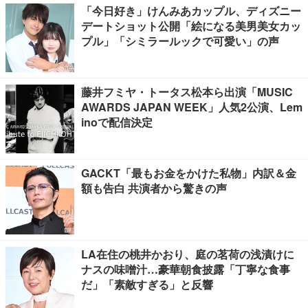
「今日好き」けんみあカップル、ディズニー
デートショット公開「絵になる美男美女カッ
プル」「シミラールックで可愛い」の声
藤井フミヤ・トータス松本ら出演「MUSIC
AWARDS JAPAN WEEK」人気2公演、Lem
inoで配信決定
GACKT「最もお金をかけた私物」内訳＆金
額も告白 共演者から驚きの声
LA在住の桃井かおり、庭の茗荷の浅漬けに
ナスの味噌汁…豪華朝食披露「丁寧な食事
だ」「素敵すぎる」と反響