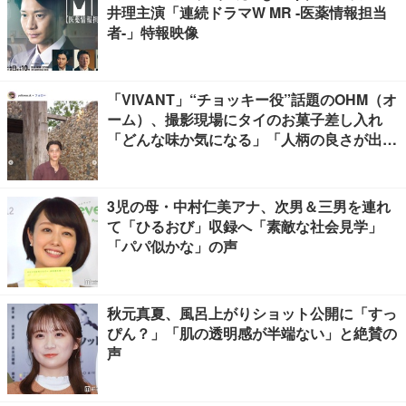
井理主演「連続ドラマW MR -医薬情報担当
者-」特報映像
「VIVANT」“チョッキー役”話題のOHM（オ
ーム）、撮影現場にタイのお菓子差し入れ
「どんな味か気になる」「人柄の良さが出て
る」
3児の母・中村仁美アナ、次男＆三男を連れ
て「ひるおび」収録へ「素敵な社会見学」
「パパ似かな」の声
秋元真夏、風呂上がりショット公開に「すっ
ぴん？」「肌の透明感が半端ない」と絶賛の
声