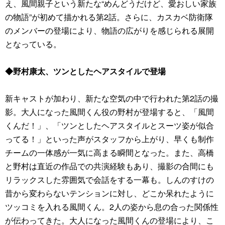
え、風間親子という新たな“めんどうだけど、愛おしい家族
の物語”が初めて描かれる第2話。さらに、カスカベ防衛隊
のメンバーの登場により、物語の広がりを感じられる展開
となっている。
◆野村康太、ツンとしたヘアスタイルで登場
新キャストが加わり、新たな空気の中で行われた第2話の撮
影。大人になった風間くん役の野村が登場すると、「風間
くんだ！」、「ツンとしたヘアスタイルとスーツ姿が似合
ってる！」といった声がスタッフから上がり、早くも制作
チームの一体感が一気に高まる瞬間となった。また、高橋
と野村は直近の作品での共演経験もあり、撮影の合間にも
リラックスした雰囲気で会話をする一幕も。しんのすけの
昔から変わらないテンションに対し、どこか呆れたように
ツッコミを入れる風間くん。2人の姿から息の合った関係性
が伝わってきた。大人になった風間くんの登場により、こ