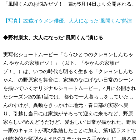
「風間くんのお悩みだゾ！」篇が5月14日より公開される。
【写真】22歳イケメン俳優、大人になった“風間くん”熱演
◆野村康太、大人になった“風間くん”演じる
実写化ショートムービー「もうひとつのクレヨンしんちゃ
ん やかんの家族だゾ！」（以下、「やかんの家族だ
ゾ！」）は、いつの時代も明るく生きる「クレヨンしんち
ゃん」の野原家を舞台に、家族のなにげない日常のシーン
を描いていくオリジナルショートムービー。4月に公開され
たシーズン2の第1話では、都心で一人暮らしをしていたし
んのすけが、異動をきっかけに地元・春日部の実家へ戻
り、引越し当日には家族がそろって迎えに来るなど、野原
家らしい“めんどうだけど、愛おしい”日常が描かれた。野原
一家のキャストが再び集結したことに加え、第1話ラストで
は特徴的な髪型やもえPのステッカーを手がかりに、後ろ姿