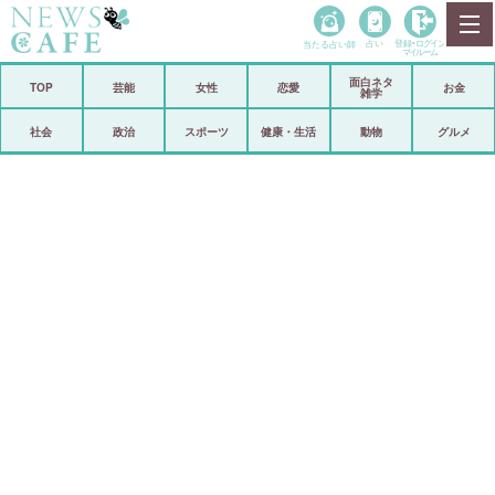
当たる占い師
占い
登録•
ログイン
マイルーム
面白ネタ
ホーム
TOP
芸能
女性
恋愛
お金
雑学
社会
政治
社会
政治
スポーツ
健康・生活
動物
グルメ
経済
海外
芸能
スポーツ
恋愛
ビックリ
コメントポスト
アリ／ナシ
リリース
ショップ
登録・ログイン/マイルーム