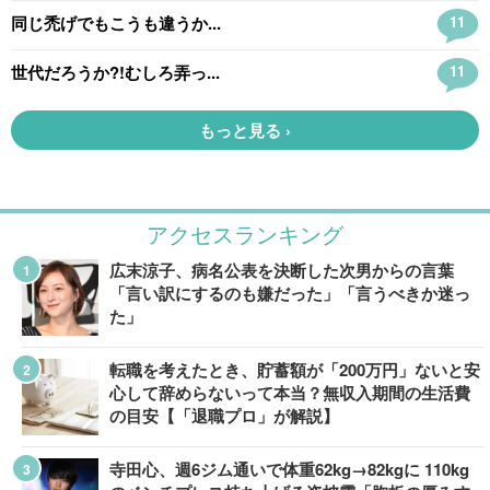
アクセスランキング
広末涼子、病名公表を決断した次男からの言葉
「言い訳にするのも嫌だった」「言うべきか迷っ
た」
転職を考えたとき、貯蓄額が「200万円」ないと安
心して辞めらないって本当？無収入期間の生活費
の目安【「退職プロ」が解説】
寺田心、週6ジム通いで体重62kg→82kgに 110kg