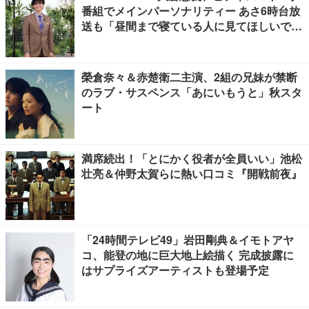
番組でメインパーソナリティー あさ6時台放
送も「昼間まで寝ている人に見てほしいで
す」
榮倉奈々＆赤楚衛二主演、2組の兄妹が禁断
のラブ・サスペンス「あにいもうと」秋スタ
ート
満席続出！「とにかく役者が全員いい」池松
壮亮＆仲野太賀らに熱い口コミ『開戦前夜』
「24時間テレビ49」岩田剛典＆イモトアヤ
コ、能登の地に巨大地上絵描く 完成披露に
はサプライズアーティストも登場予定