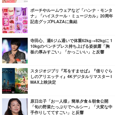
ポーチやルームウェアなど「ハンナ・モンタ
ナ」「ハイスクール・ミュージカル」20周年
記念グッズPLAZAに集結
寺田心、週6ジム通いで体重62kg→82kgに 1
10kgのベンチプレス持ち上げる姿披露「胸
板の厚みすごい」「かっこいい」と反響
スタジオジブリ『耳をすませば』『借りぐら
しのアリエッティ』4Kデジタルリマスター I
MAX上映決定
原日出子「お一人様」簡単夕食＆朝食公開
「旬の野菜たっぷりでヘルシー」「大変な中
手作りしててすごい」と反響