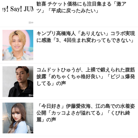
歓喜 チケット価格にも注目集まる「激ア
ツ」「平成に戻ったみたい」
キンプリ高橋海人「ありえない」コラボ実現
に感激「3、4回生まれ変わってもできない」
コムドットひゅうが、上裸で鍛えられた腹筋
披露「めちゃくちゃ格好良い」「ビジュ爆発
してる」の声
「今日好き」伊藤愛依海、江の島での水着姿
公開「カッコよさが溢れてる」「くびれ綺
麗」の声