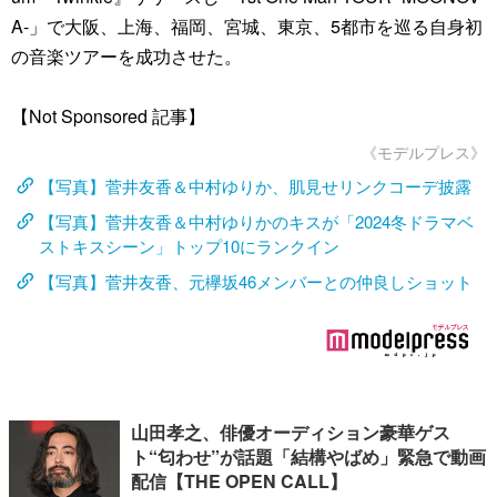
A-」で大阪、上海、福岡、宮城、東京、5都市を巡る自身初
の音楽ツアーを成功させた。
【Not Sponsored 記事】
《モデルプレス》
【写真】菅井友香＆中村ゆりか、肌見せリンクコーデ披露
【写真】菅井友香＆中村ゆりかのキスが「2024冬ドラマベ
ストキスシーン」トップ10にランクイン
【写真】菅井友香、元欅坂46メンバーとの仲良しショット
山田孝之、俳優オーディション豪華ゲス
ト“匂わせ”が話題「結構やばめ」緊急で動画
配信【THE OPEN CALL】