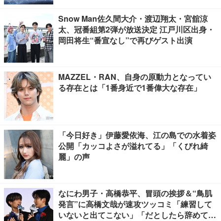
Snow Man佐久間大介・渡辺翔太・宮舘涼
太、冠番組第2弾が放送決定 江戸川区出身・
岡田将生“番宣なし”で再びゲスト出演
MAZZEL・RAN、自身の原動力となってい
る存在とは「1番身近で1番偉大な存在」
「今日好き」伊藤愛依海、江の島での水着姿
公開「カッコよさが溢れてる」「くびれ綺
麗」の声
なにわ男子・高橋恭平、冒頭の挨拶＆“鳥肌
発言”に高橋文哉が速攻ツッコミ「練習して
いないと出てこない」「だとしたら辞めてく