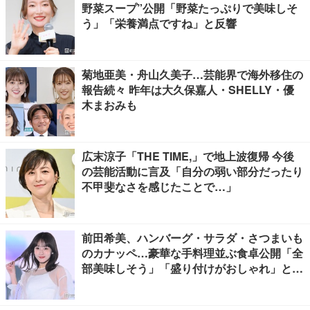
野菜スープ”公開「野菜たっぷりで美味しそ
う」「栄養満点ですね」と反響
菊地亜美・舟山久美子…芸能界で海外移住の
報告続々 昨年は大久保嘉人・SHELLY・優
木まおみも
広末涼子「THE TIME,」で地上波復帰 今後
の芸能活動に言及「自分の弱い部分だったり
不甲斐なさを感じたことで…」
前田希美、ハンバーグ・サラダ・さつまいも
のカナッペ…豪華な手料理並ぶ食卓公開「全
部美味しそう」「盛り付けがおしゃれ」と絶
賛の声