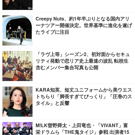
ださい」【ブルーロック】
Creepy Nuts、約1年半ぶりとなる国内アリ
ーナツアー開催決定。世界基準に進化を遂げ
たライブに注目
「ラヴ上等」シーズン2、初対面からセキュ
リティ発動で恋リア史上最速の波乱 転校生
含むメンバー集合写真も公開
KARA知英、短丈ユニフォームから美ウエス
トちらり「脚長すぎてびっくり」「圧巻のス
タイル」と反響
M!LK曽野舜太・上田竜也・「VIVANT」富
栄ドラムら「THE鬼タイジ」参戦 出演者15