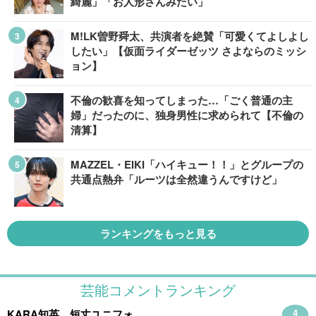
綺麗」「お人形さんみたい」
M!LK曽野舜太、共演者を絶賛「可愛くてよしよし
したい」【仮面ライダーゼッツ さよならのミッシ
ョン】
不倫の歓喜を知ってしまった…「ごく普通の主
婦」だったのに、独身男性に求められて【不倫の
清算】
MAZZEL・EIKI「ハイキュー！！」とグループの
共通点熱弁「ルーツは全然違うんですけど」
ランキングをもっと見る