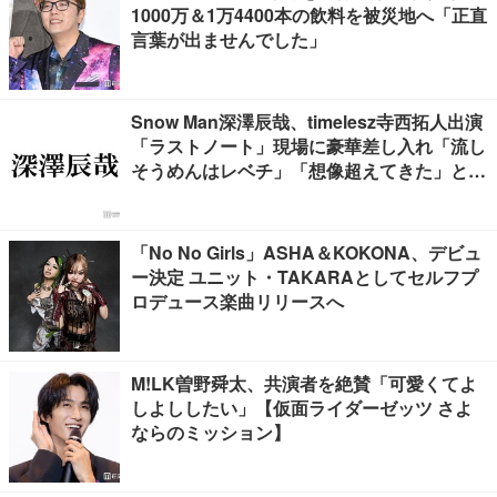
1000万＆1万4400本の飲料を被災地へ「正直
言葉が出ませんでした」
Snow Man深澤辰哉、timelesz寺西拓人出演
「ラストノート」現場に豪華差し入れ「流し
そうめんはレベチ」「想像超えてきた」と絶
賛の声
「No No Girls」ASHA＆KOKONA、デビュ
ー決定 ユニット・TAKARAとしてセルフプ
ロデュース楽曲リリースへ
M!LK曽野舜太、共演者を絶賛「可愛くてよ
しよししたい」【仮面ライダーゼッツ さよ
ならのミッション】