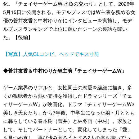
化。『チェイサーゲームW 水魚の交わり』として、2026年
5月15日に公開される。モデルプレスではW主演を務める女
優の菅井友香と中村ゆりかにインタビューを実施し、モデ
ルプレスランキングで上位に輝いたシーンの裏話を聞い
た。【後編】
【写真】人気GLコンビ、ベッドでキス寸前
◆菅井友香＆中村ゆりかW主演「チェイサーゲームW」
ゲーム業界のリアルと、女性同士の恋愛を繊細に描き、多
くの視聴者から熱い支持を獲得したドラマシリーズ「チェ
イサーゲームW」が映画化。ドラマ「チェイサーゲームW2
美しき天女たち」から7年後、中学生になった娘・月ととも
に暮らしている春本樹（菅井）と林冬雨（中村）。家族と
して、そしてパートナーとして、変化してしまった「愛」
を見つめ直し、再び歩み寄ろうとする2人の姿を描いてい