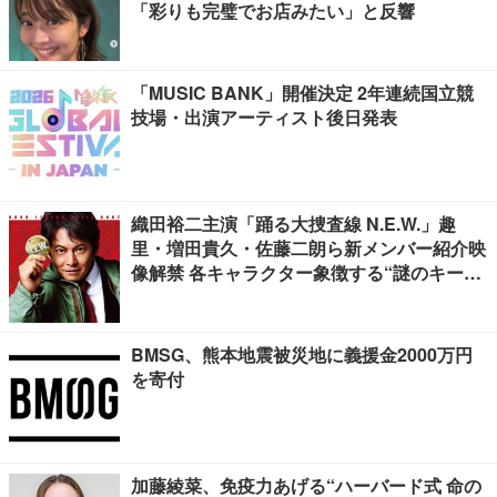
「彩りも完璧でお店みたい」と反響
「MUSIC BANK」開催決定 2年連続国立競
技場・出演アーティスト後日発表
織田裕二主演「踊る大捜査線 N.E.W.」趣
里・増田貴久・佐藤二朗ら新メンバー紹介映
像解禁 各キャラクター象徴する“謎のキーワ
ード”も
BMSG、熊本地震被災地に義援金2000万円
を寄付
加藤綾菜、免疫力あげる“ハーバード式 命の