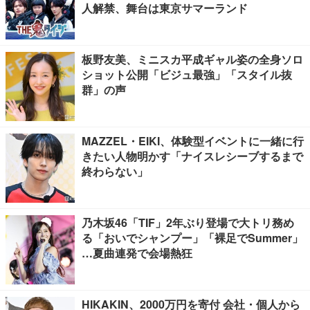
人解禁、舞台は東京サマーランド
板野友美、ミニスカ平成ギャル姿の全身ソロ
ショット公開「ビジュ最強」「スタイル抜
群」の声
MAZZEL・EIKI、体験型イベントに一緒に行
きたい人物明かす「ナイスレシーブするまで
終わらない」
乃木坂46「TIF」2年ぶり登場で大トリ務め
る「おいでシャンプー」「裸足でSummer」
…夏曲連発で会場熱狂
HIKAKIN、2000万円を寄付 会社・個人から