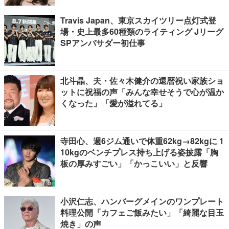
Travis Japan、東京スカイツリー点灯式登
場・史上最多60種類のライティング Jリーグ
SPアンバサダー初仕事
北斗晶、夫・佐々木健介の還暦祝い家族ショ
ットに祝福の声「みんな幸せそうで心が温か
くなった」「愛が溢れてる」
寺田心、週6ジム通いで体重62kg→82kgに 1
10kgのベンチプレス持ち上げる姿披露「胸
板の厚みすごい」「かっこいい」と反響
小沢仁志、ハンバーグメインのワンプレート
料理公開「カフェご飯みたい」「綺麗な目玉
焼き」の声