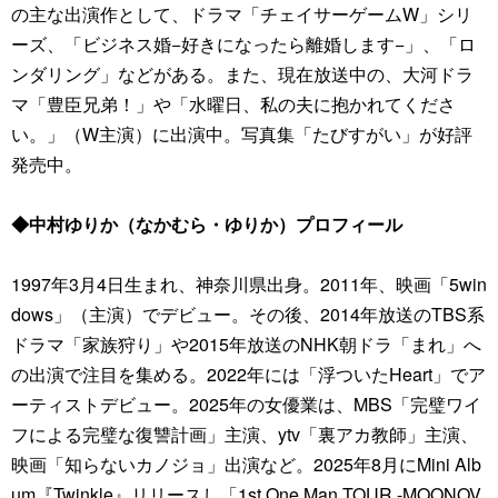
の主な出演作として、ドラマ「チェイサーゲームW」シリ
ーズ、「ビジネス婚−好きになったら離婚します−」、「ロ
ンダリング」などがある。また、現在放送中の、大河ドラ
マ「豊臣兄弟！」や「水曜日、私の夫に抱かれてくださ
い。」（W主演）に出演中。写真集「たびすがい」が好評
発売中。
◆中村ゆりか（なかむら・ゆりか）プロフィール
1997年3月4日生まれ、神奈川県出身。2011年、映画「5win
dows」（主演）でデビュー。その後、2014年放送のTBS系
ドラマ「家族狩り」や2015年放送のNHK朝ドラ「まれ」へ
の出演で注目を集める。2022年には「浮ついたHeart」でア
ーティストデビュー。2025年の女優業は、MBS「完璧ワイ
フによる完璧な復讐計画」主演、ytv「裏アカ教師」主演、
映画「知らないカノジョ」出演など。2025年8月にMini Alb
um『Twinkle』リリースし「1st One Man TOUR -MOONOV