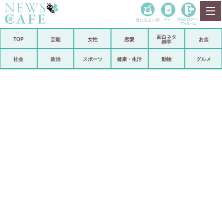
当たる占い師
占い
登録•
ログイン
マイルーム
面白ネタ
ホーム
TOP
芸能
女性
恋愛
お金
雑学
社会
政治
社会
政治
スポーツ
健康・生活
動物
グルメ
経済
海外
芸能
スポーツ
恋愛
ビックリ
コメントポスト
アリ／ナシ
リリース
ショップ
登録・ログイン/マイルーム