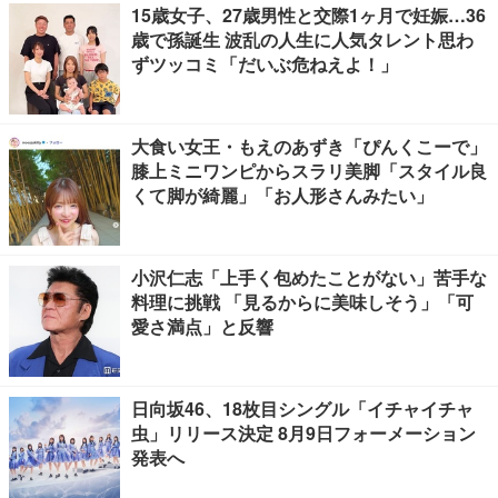
15歳女子、27歳男性と交際1ヶ月で妊娠…36
歳で孫誕生 波乱の人生に人気タレント思わ
ずツッコミ「だいぶ危ねえよ！」
大食い女王・もえのあずき「ぴんくこーで」
膝上ミニワンピからスラリ美脚「スタイル良
くて脚が綺麗」「お人形さんみたい」
小沢仁志「上手く包めたことがない」苦手な
料理に挑戦 「見るからに美味しそう」「可
愛さ満点」と反響
日向坂46、18枚目シングル「イチャイチャ
虫」リリース決定 8月9日フォーメーション
発表へ