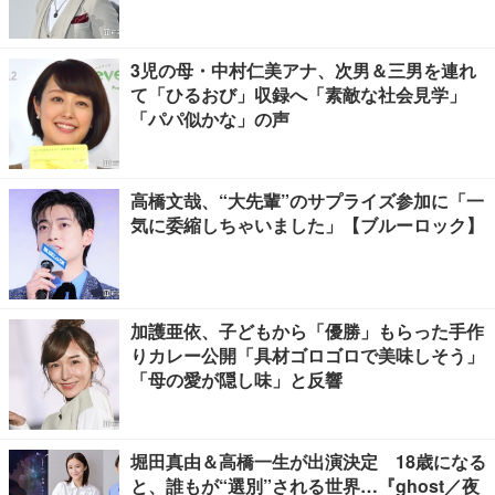
3児の母・中村仁美アナ、次男＆三男を連れ
て「ひるおび」収録へ「素敵な社会見学」
「パパ似かな」の声
高橋文哉、“大先輩”のサプライズ参加に「一
気に委縮しちゃいました」【ブルーロック】
加護亜依、子どもから「優勝」もらった手作
りカレー公開「具材ゴロゴロで美味しそう」
「母の愛が隠し味」と反響
堀田真由＆高橋一生が出演決定 18歳になる
と、誰もが“選別”される世界…『ghost／夜