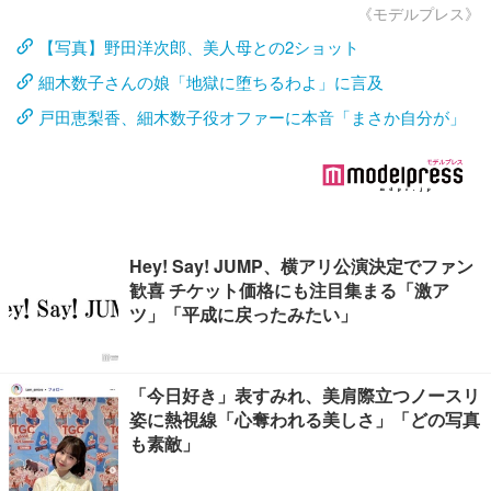
《モデルプレス》
【写真】野田洋次郎、美人母との2ショット
細木数子さんの娘「地獄に堕ちるわよ」に言及
戸田恵梨香、細木数子役オファーに本音「まさか自分が」
Hey! Say! JUMP、横アリ公演決定でファン
歓喜 チケット価格にも注目集まる「激ア
ツ」「平成に戻ったみたい」
「今日好き」表すみれ、美肩際立つノースリ
姿に熱視線「心奪われる美しさ」「どの写真
も素敵」