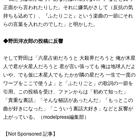
正面から言われたりした。それに嫌気がさして（反抗の気
持ちも込めて）、『ふたりごと』という楽曲の一節にそれ
らの言葉を入れたのでした」と明かした。
◆野田洋次郎の投稿に反響
そして野田は「六星占術だろうと 大殺界だろうと 俺が木星
人で君が火星人だろうと 君が言い張っても 俺は地球人だよ
いや、でも仮に木星人でも たかが隣の星だろ 一生で一度の
ワープをここで使うよ」と「ふたりごと」の歌詞の一節を
引用。この投稿を受け、ファンからは「初めて知った」
「貴重な裏話」「そんな秘話があったんだ」「もっとこの
曲が好きになった」「こういう裏話大好き」などと反響が
上がっている。（modelpress編集部）
【Not Sponsored 記事】