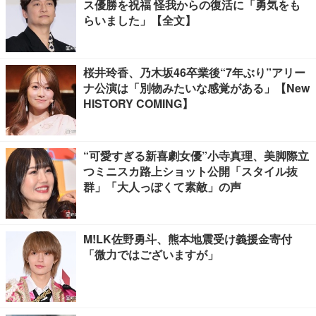
ス優勝を祝福 怪我からの復活に「勇気をも
らいました」【全文】
桜井玲香、乃木坂46卒業後“7年ぶり”アリー
ナ公演は「別物みたいな感覚がある」【New
HISTORY COMING】
“可愛すぎる新喜劇女優”小寺真理、美脚際立
つミニスカ路上ショット公開「スタイル抜
群」「大人っぽくて素敵」の声
M!LK佐野勇斗、熊本地震受け義援金寄付
「微力ではございますが」