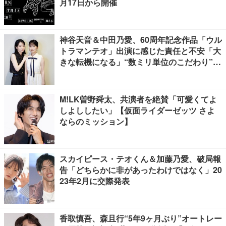
月17日から開催
神谷天音＆中田乃愛、60周年記念作品「ウル
トラマンテオ」出演に感じた責任と不安「大
きな転機になる」“数ミリ単位のこだわり”特
撮技術に圧倒【インタビュー】
M!LK曽野舜太、共演者を絶賛「可愛くてよ
しよししたい」【仮面ライダーゼッツ さよ
ならのミッション】
スカイピース・テオくん＆加藤乃愛、破局報
告「どちらかに非があったわけではなく」20
23年2月に交際発表
香取慎吾、森且行“5年9ヶ月ぶり”オートレー