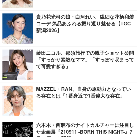
貴乃花光司の娘・白河れい、繊細な花柄和装
コーデ 気品あふれる振り返り魅せる【TGC
新潟2026】
藤田ニコル、那須旅行での親子ショット公開
「すっかり素敵なママ」「すっぽり収まって
て可愛すぎる」
MAZZEL・RAN、自身の原動力となってい
る存在とは「1番身近で1番偉大な存在」
六本木・西麻布のナイトカルチャーに注目し
た企画展『210911 -BORN THIS NIGHT-』7