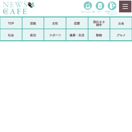
当たる占い師
占い
登録•
ログイン
マイルーム
面白ネタ
ホーム
TOP
芸能
女性
恋愛
お金
雑学
社会
政治
社会
政治
スポーツ
健康・生活
動物
グルメ
経済
海外
芸能
スポーツ
恋愛
ビックリ
コメントポスト
アリ／ナシ
リリース
ショップ
登録・ログイン/マイルーム