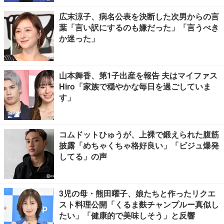
広末涼子、病名公表を決断した次男からの言
葉「言い訳にするのも嫌だった」「言うべき
か迷った」
山本舞香、第1子出産を報告 夫はマイファス
Hiro「家族で穏やかな毎日を過ごしていま
す」
コムドットひゅうが、上裸で鍛えられた腹筋
披露「めちゃくちゃ格好良い」「ビジュ爆発
してる」の声
3児の母・熊田曜子、娘たちと作ったリクエ
スト料理公開「くるま麩チャンプルー真似し
たい」「健康的で美味しそう」と反響