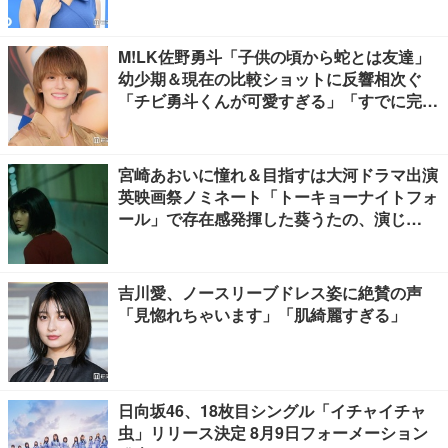
M!LK佐野勇斗「子供の頃から蛇とは友達」
幼少期＆現在の比較ショットに反響相次ぐ
「チビ勇斗くんが可愛すぎる」「すでに完成
されてる」
宮崎あおいに憧れ＆目指すは大河ドラマ出演
英映画祭ノミネート「トーキョーナイトフォ
ール」で存在感発揮した葵うたの、演じ
た“孤独”に共感【注目の人物】
吉川愛、ノースリーブドレス姿に絶賛の声
「見惚れちゃいます」「肌綺麗すぎる」
日向坂46、18枚目シングル「イチャイチャ
虫」リリース決定 8月9日フォーメーション