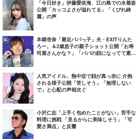
「今日好き」伊藤愛依海、江の島での水着姿
公開「カッコよさが溢れてる」「くびれ綺
麗」の声
本郷杏奈「最近パパっ子」夫・EXITりんた
ろー。＆2歳息子の親子ショット公開「お寿
司屋さんかな？」「パパの顔になってて素
敵」と反響
人気アイドル、熱中症で顔が真っ赤に 介抱
される様子公開「苦しそう」「無理しない
で」と心配の声相次ぐ
小沢仁志「上手く包めたことがない」苦手な
料理に挑戦 「見るからに美味しそう」「可
愛さ満点」と反響