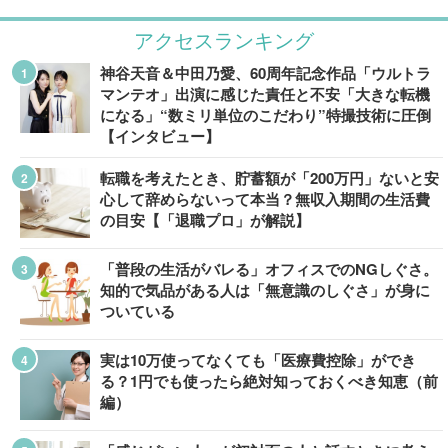
アクセスランキング
神谷天音＆中田乃愛、60周年記念作品「ウルトラ
マンテオ」出演に感じた責任と不安「大きな転機
になる」“数ミリ単位のこだわり”特撮技術に圧倒
【インタビュー】
転職を考えたとき、貯蓄額が「200万円」ないと安
心して辞めらないって本当？無収入期間の生活費
の目安【「退職プロ」が解説】
「普段の生活がバレる」オフィスでのNGしぐさ。
知的で気品がある人は「無意識のしぐさ」が身に
ついている
実は10万使ってなくても「医療費控除」ができ
る？1円でも使ったら絶対知っておくべき知恵（前
編）