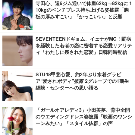
寺田心、週6ジム通いで体重62kg→82kgに 1
10kgのベンチプレス持ち上げる姿披露「胸
板の厚みすごい」「かっこいい」と反響
SEVENTEENドギョム、イェナがMC！闘病
を経験した若者の恋に密着する恋愛リアリテ
ィ「わたしに残された恋愛」日韓同時配信
STU48甲斐心愛、約2年ぶり水着グラビ
ア“愛されボディ”披露 2グループでの1期生
経験・センターへの思い語る
「ガールオアレディ3」小田美夢、背中全開
のウエディングドレス姿披露「映画のワンシ
ーンみたい」「スタイル抜群」の声