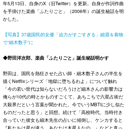
年5月13日、自身のX（旧Twitter）を更新。自身が作詞作曲
を手掛けた楽曲「ふたりごと」（2006年）の誕生秘話を明
かした。
【写真】37歳国民的女優「迫力がすごすぎる」細眉＆着物
で“細木数子”に
◆野田洋次郎、楽曲「ふたりごと」誕生秘話明かす
野田は、国民を熱狂させた占い師・細木数子さんの半生を
描くNetflixシリーズ「地獄に堕ちるわよ」について触れ
「今の若い世代は知らないだろうけど細木さんの影響力は
俺らが10代の時とかものすごくて、あちこちで六星占術だ
大殺界だという言葉が聞かれた。今でいうMBTIに少し似た
ものだったと思う」と回想。続けて「高校時代、当時付き
合っていた彼女も細木先生の占いに傾倒し、ケンカすると
『私たちは星が違う。あなたは木星人なの。』などと真っ