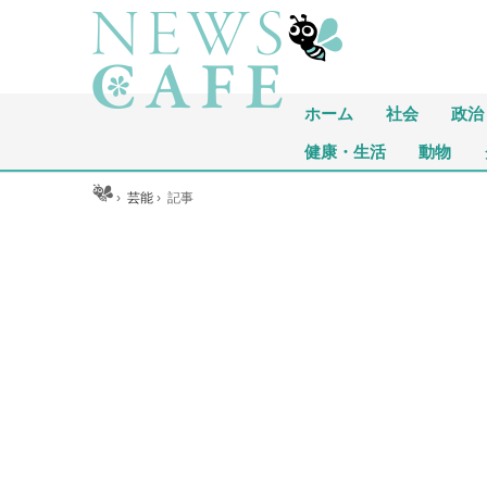
ホーム
社会
政治
健康・生活
動物
ホーム
›
芸能
›
記事