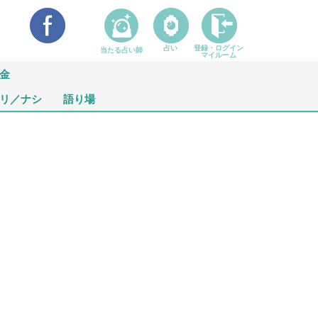
占い
登録・ログイン
当たる占い師
マイルーム
金
リ／ナシ
語り場