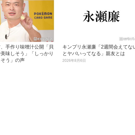
君、手作り味噌汁公開「貝
キンプリ永瀬廉「2週間会えてな
で美味しそう」「しっかり
とヤバいってなる」親友とは
てそう」の声
2026年8月6日
日