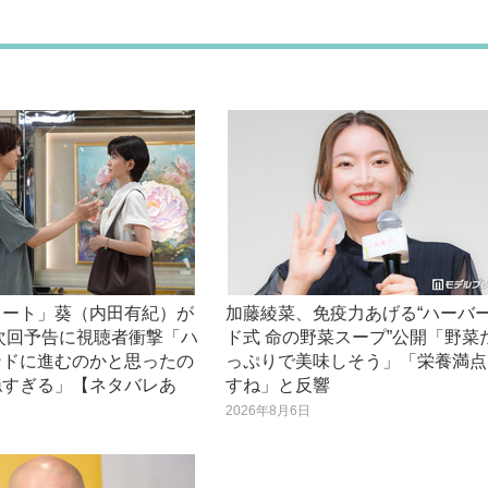
ノート」葵（内田有紀）が
加藤綾菜、免疫力あげる“ハーバ
次回予告に視聴者衝撃「ハ
ド式 命の野菜スープ”公開「野菜
ンドに進むのかと思ったの
っぷりで美味しそう」「栄養満点
穏すぎる」【ネタバレあ
すね」と反響
2026年8月6日
日