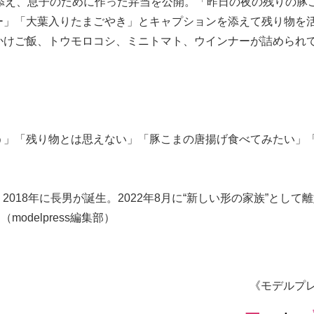
n」とコメントを添え、息子のために作った弁当を公開。「昨日の夜の残りの
ー」「大葉入りたまごやき」とキャプションを添えて残り物を
かけご飯、トウモロコシ、ミニトマト、ウインナーが詰められ
う」「残り物とは思えない」「豚こまの唐揚げ食べてみたい」
。
婚し、2018年に長男が誕生。2022年8月に“新しい形の家族”として
modelpress編集部）
《モデルプ