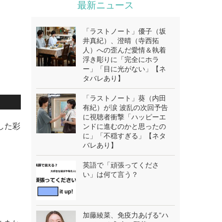
最新ニュース
「ラストノート」優子（坂
井真紀）、澄晴（寺西拓
人）への歪んだ愛情＆執着
浮き彫りに「完全にホラ
ー」「目に光がない」【ネ
タバレあり】
「ラストノート」葵（内田
有紀）が涙 波乱の次回予告
に視聴者衝撃「ハッピーエ
用した彩
ンドに進むのかと思ったの
に」「不穏すぎる」【ネタ
バレあり】
英語で「頑張ってくださ
い」は何て言う？
加藤綾菜、免疫力あげる“ハ