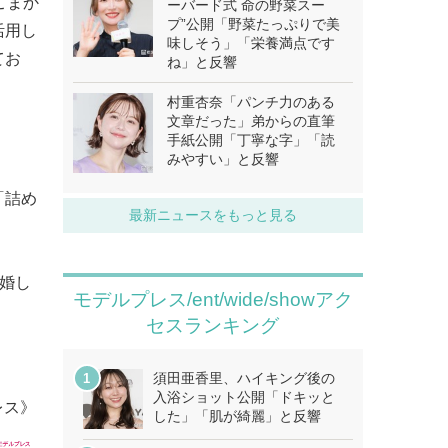
豚こまか
ーバード式 命の野菜スー
プ”公開「野菜たっぷりで美
活用し
味しそう」「栄養満点です
てお
ね」と反響
村重杏奈「パンチ力のある
文章だった」弟からの直筆
手紙公開「丁寧な字」「読
みやすい」と反響
「詰め
最新ニュースをもっと見る
離婚し
モデルプレス/ent/wide/showアク
セスランキング
須田亜香里、ハイキング後の
入浴ショット公開「ドキッと
レス》
した」「肌が綺麗」と反響