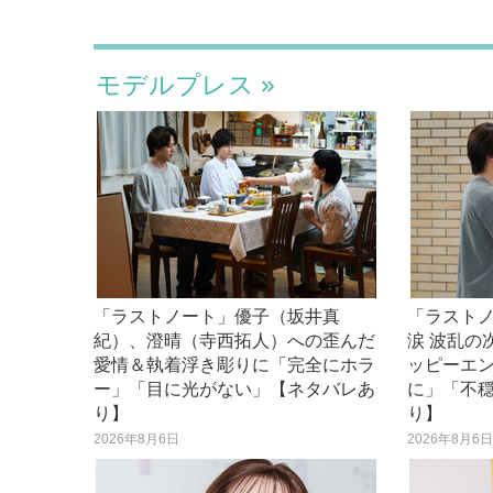
モデルプレス
「ラストノート」優子（坂井真
「ラスト
紀）、澄晴（寺西拓人）への歪んだ
涙 波乱の
愛情＆執着浮き彫りに「完全にホラ
ッピーエ
ー」「目に光がない」【ネタバレあ
に」「不
り】
り】
2026年8月6日
2026年8月6