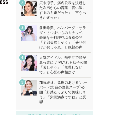
広末涼子、病名公表を決断し
た次男からの言葉「言い訳に
するのも嫌だった」「言うべ
きか迷った」
前田希美、ハンバーグ・サラ
ダ・さつまいものカナッペ…
豪華な手料理並ぶ食卓公開
「全部美味しそう」「盛り付
けがおしゃれ」と絶賛の声
人気アイドル、熱中症で顔が
真っ赤に 介抱される様子公開
「苦しそう」「無理しない
で」と心配の声相次ぐ
加藤綾菜、免疫力あげる“ハー
バード式 命の野菜スープ”公
開「野菜たっぷりで美味しそ
う」「栄養満点ですね」と反
響