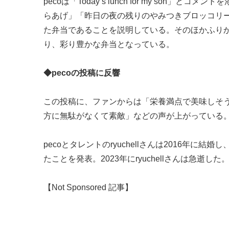
pecoは「Today’s lunch for my so
らあげ」「昨日の夜の残りのやみつきブロッコリ
た弁当であることを説明している。そのほかふり
り、彩り豊かな弁当となっている。
◆pecoの投稿に反響
この投稿に、ファンからは「栄養満点で美味しそ
方に無駄がなくて素敵」などの声が上がっている
pecoとタレントのryuchellさんは2016年に結
たことを発表。2023年にryuchellさんは急逝した。（
【Not Sponsored 記事】