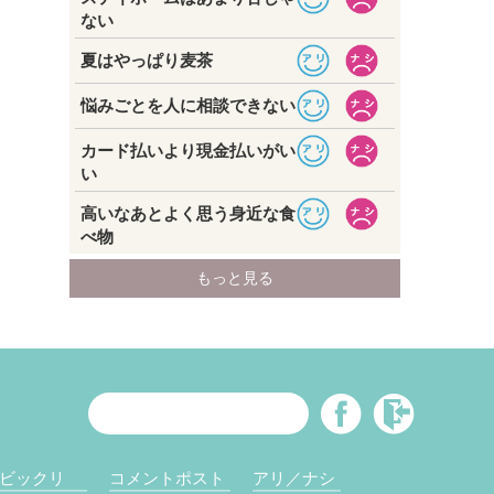
ビックリ
コメントポスト
アリ／ナシ