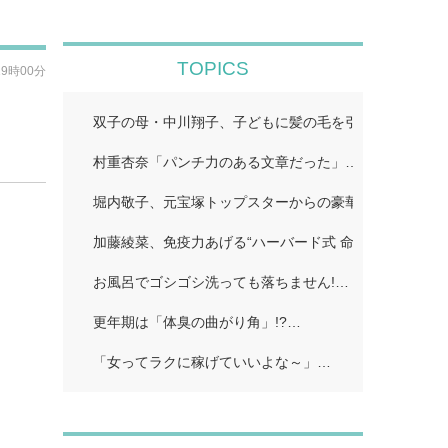
TOPICS
19時00分
」
双子の母・中川翔子、子どもに髪の毛を引っ張られ困っ
村重杏奈「パンチ力のある文章だった」…
堀内敬子、元宝塚トップスターからの豪華差し入れ披露
加藤綾菜、免疫力あげる“ハーバード式 命の野菜スープ
お風呂でゴシゴシ洗っても落ちません!…
更年期は「体臭の曲がり角」!?…
「女ってラクに稼げていいよな～」…