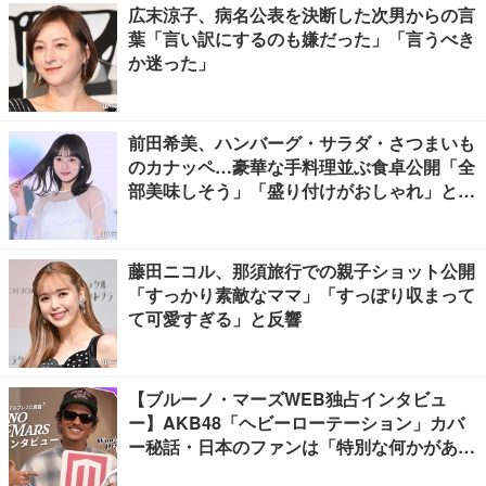
広末涼子、病名公表を決断した次男からの言
葉「言い訳にするのも嫌だった」「言うべき
か迷った」
前田希美、ハンバーグ・サラダ・さつまいも
のカナッペ…豪華な手料理並ぶ食卓公開「全
部美味しそう」「盛り付けがおしゃれ」と絶
賛の声
藤田ニコル、那須旅行での親子ショット公開
「すっかり素敵なママ」「すっぽり収まって
て可愛すぎる」と反響
【ブルーノ・マーズWEB独占インタビュ
ー】AKB48「ヘビーローテーション」カバ
ー秘話・日本のファンは「特別な何かがあ
る」…来日公演への期待語る