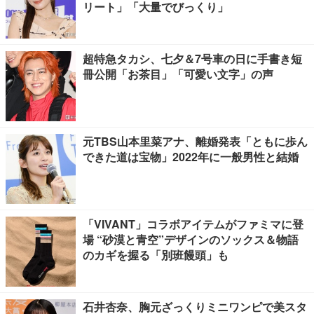
リート」「大量でびっくり」
超特急タカシ、七夕＆7号車の日に手書き短
冊公開「お茶目」「可愛い文字」の声
元TBS山本里菜アナ、離婚発表「ともに歩ん
できた道は宝物」2022年に一般男性と結婚
「VIVANT」コラボアイテムがファミマに登
場 “砂漠と青空”デザインのソックス＆物語
のカギを握る「別班饅頭」も
石井杏奈、胸元ざっくりミニワンピで美スタ