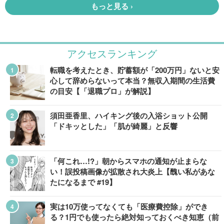
アクセスランキング
転職を考えたとき、貯蓄額が「200万円」ないと安
心して辞めらないって本当？無収入期間の生活費
の目安【「退職プロ」が解説】
須田亜香里、ハイキング後の入浴ショット公開
「ドキッとした」「肌が綺麗」と反響
「何これ…!?」朝からスマホの通知が止まらな
い！誤投稿画像が拡散され大炎上【醜い私があな
たになるまで #19】
実は10万使ってなくても「医療費控除」ができ
る？1円でも使ったら絶対知っておくべき知恵（前