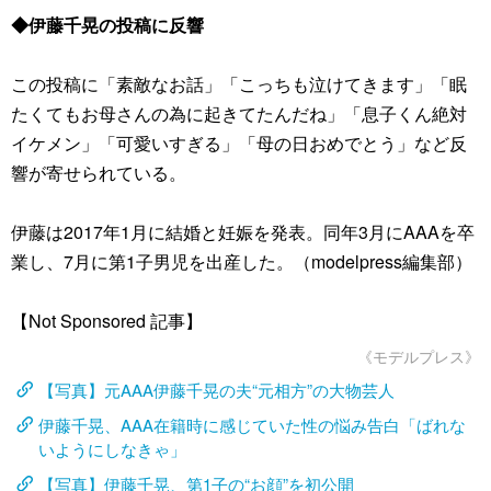
◆伊藤千晃の投稿に反響
この投稿に「素敵なお話」「こっちも泣けてきます」「眠
たくてもお母さんの為に起きてたんだね」「息子くん絶対
イケメン」「可愛いすぎる」「母の日おめでとう」など反
響が寄せられている。
伊藤は2017年1月に結婚と妊娠を発表。同年3月にAAAを卒
業し、7月に第1子男児を出産した。（modelpress編集部）
【Not Sponsored 記事】
《モデルプレス》
【写真】元AAA伊藤千晃の夫“元相方”の大物芸人
伊藤千晃、AAA在籍時に感じていた性の悩み告白「ばれな
いようにしなきゃ」
【写真】伊藤千晃、第1子の“お顔”を初公開