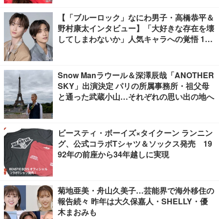
【「ブルーロック」なにわ男子・高橋恭平＆
野村康太インタビュー】「大好きな存在を壊
してしまわないか」人気キャラへの覚悟 10
キロ増量の肉体改造秘話
Snow Manラウール＆深澤辰哉「ANOTHER
SKY」出演決定 パリの所属事務所・祖父母
と通った武蔵小山…それぞれの思い出の地へ
ビースティ・ボーイズ×タイクーン ランニン
グ、公式コラボTシャツ＆ソックス発売 19
92年の前座から34年越しに実現
菊地亜美・舟山久美子…芸能界で海外移住の
報告続々 昨年は大久保嘉人・SHELLY・優
木まおみも