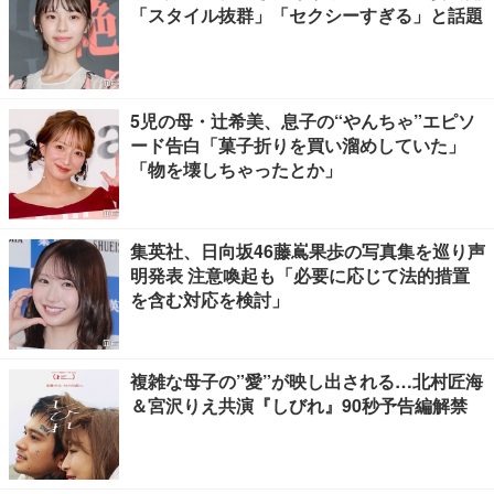
「スタイル抜群」「セクシーすぎる」と話題
5児の母・辻希美、息子の“やんちゃ”エピソ
ード告白「菓子折りを買い溜めしていた」
「物を壊しちゃったとか」
集英社、日向坂46藤嶌果歩の写真集を巡り声
明発表 注意喚起も「必要に応じて法的措置
を含む対応を検討」
複雑な母子の”愛”が映し出される…北村匠海
＆宮沢りえ共演『しびれ』90秒予告編解禁