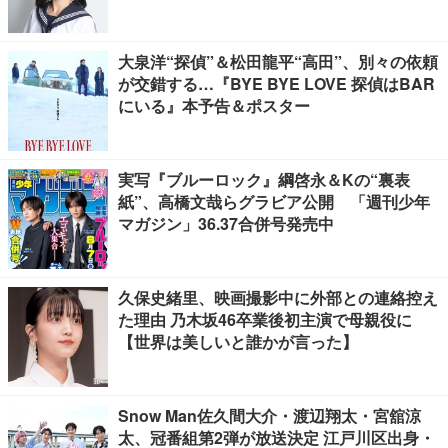
大泉洋“探偵”＆松田龍平“高田”、別々の依頼
が交錯する…『BYE BYE LOVE 探偵はBAR
にいる』本予告＆ポスター
実写『ブルーロック』綱啓永＆Kの“裏表
紙”、高橋文哉らグラビア公開 「週刊少年
マガジン」36.37合併号発売中
久保史緒里、映画撮影中に外部との連絡控え
た理由 乃木坂46卒業後初主演で母親役に
【世界は美しいと誰かが言った】
Snow Man佐久間大介・渡辺翔太・宮舘涼
太、冠番組第2弾が放送決定 江戸川区出身・