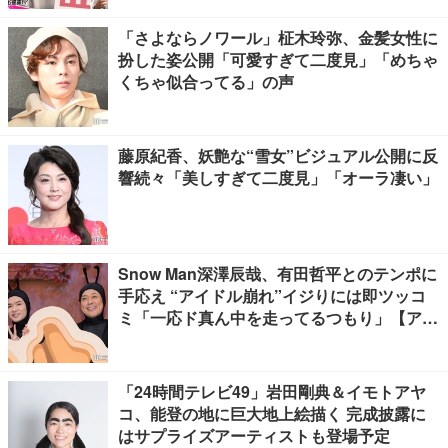
「さよならノワール」柾木玲弥、金髪女性に
扮した姿公開「可愛すぎて二度見」「めちゃ
くちゃ似合ってる」の声
藤原紀香、妖艶な“雪女”ビジュアル公開に反
響続々「美しすぎて二度見」「オーラ凄い」
Snow Man深澤辰哉、有田哲平とのテンポに
手応え “アイドル崩れ”イジりには即ツッコ
ミ「一応ド真ん中を走ってるつもり」【アリ
フォルニア】
「24時間テレビ49」岩田剛典＆イモトアヤ
コ、能登の地に巨大地上絵描く 完成披露に
はサプライズアーティストも登場予定