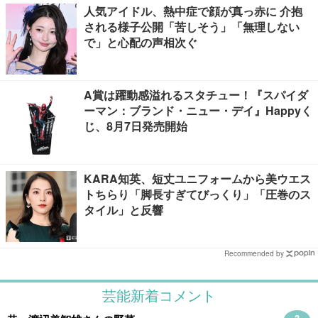
人気アイドル、熱中症で顔が真っ赤に 介抱
される様子公開「苦しそう」「無理しない
で」と心配の声相次ぐ
A賞は躍動感溢れるスタチュー！『スパイダ
ーマン：ブランド・ニュー・デイ』Happyく
じ、8月7日発売開始
KARA知英、短丈ユニフォームから美ウエス
トちらり「脚長すぎてびっくり」「圧巻のス
タイル」と反響
Recommended by