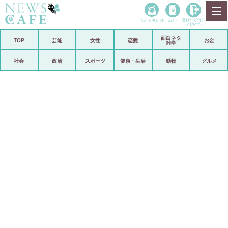
当たる占い師
占い
登録•
ログイン
マイルーム
面白ネタ
ホーム
TOP
芸能
女性
恋愛
お金
雑学
社会
政治
社会
政治
スポーツ
健康・生活
動物
グルメ
経済
海外
芸能
スポーツ
恋愛
ビックリ
コメントポスト
アリ／ナシ
リリース
ショップ
登録・ログイン/マイルーム