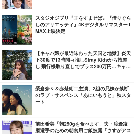
スタジオジブリ『耳をすませば』『借りぐら
しのアリエッティ』4Kデジタルリマスター I
MAX上映決定
【キャバ嬢が最近味わった天国と地獄】炎天
下30度で13時間→推しStray Kidsから指差
し 飛行機取り直しでプラス200万円…キャバ
嬢が海外で味わった天国と地獄など
榮倉奈々＆赤楚衛二主演、2組の兄妹が禁断
のラブ・サスペンス「あにいもうと」秋スタ
ート
前田希美「朝250gを食べます」夫・渡邊凌
磨選手のための朝食用ご飯披露「さすがアス