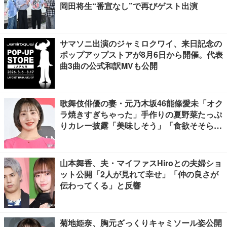
岡田将生“番宣なし”で再びゲスト出演
サマソニ出演のジャミロクワイ、来日記念の
ポップアップストアが8月6日から開催。代表
曲3曲の公式和訳MVも公開
歌舞伎俳優の妻・元乃木坂46能條愛未「オク
ラ焼きすぎちゃった」手作りの夏野菜たっぷ
りカレー披露「美味しそう」「食欲そそられ
る」
山本舞香、夫・マイファスHiroとの夫婦ショ
ット公開「2人が見れて幸せ」「仲の良さが
伝わってくる」と反響
菊地姫奈、胸元ざっくりキャミソール姿公開