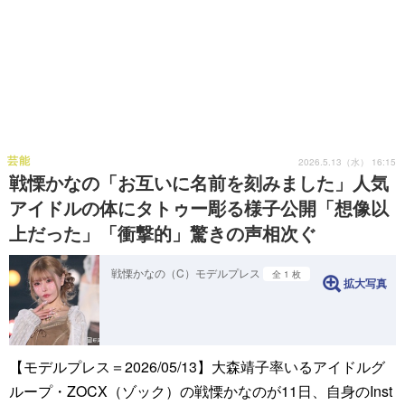
芸能
2026.5.13（水） 16:15
戦慄かなの「お互いに名前を刻みました」人気
アイドルの体にタトゥー彫る様子公開「想像以
上だった」「衝撃的」驚きの声相次ぐ
戦慄かなの（C）モデルプレス
全 1 枚
拡大写真
【モデルプレス＝2026/05/13】大森靖子率いるアイドルグ
ループ・ZOCX（ゾック）の戦慄かなのが11日、自身のInst