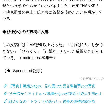
督という形でやらせていただきました！超絶THANKS！」
と映像監督の井上青氏と共に監督を務めたことを明かして
いる。
◆戦慄かなのの投稿に反響
この投稿には「MV想像以上だった」「これは2人にしかで
きない」「びっくり」「衝撃的」といった反響が寄せられ
ている。（modelpress編集部）
【Not Sponsored 記事】
《モデルプレス》
【写真】戦慄かなの、暴行受けた元交際相手との写真
“少年院からアイドルへ”戦慄かなのが話題 壮絶人生明かす
戦慄かなの「トラウマが蘇った」過去の虐待経験語る