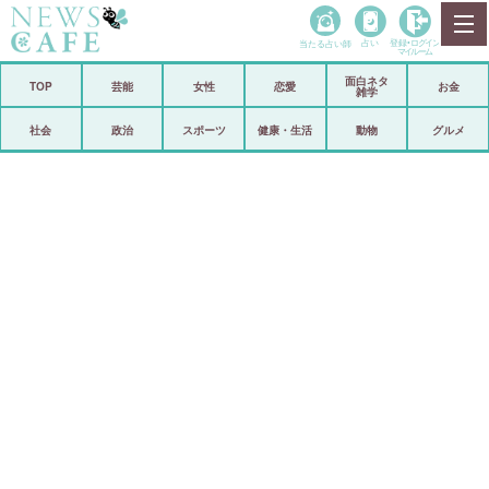
当たる占い師
占い
登録•
ログイン
マイルーム
面白ネタ
ホーム
TOP
芸能
女性
恋愛
お金
雑学
社会
政治
社会
政治
スポーツ
健康・生活
動物
グルメ
経済
海外
芸能
スポーツ
恋愛
ビックリ
コメントポスト
アリ／ナシ
リリース
ショップ
登録・ログイン/マイルーム