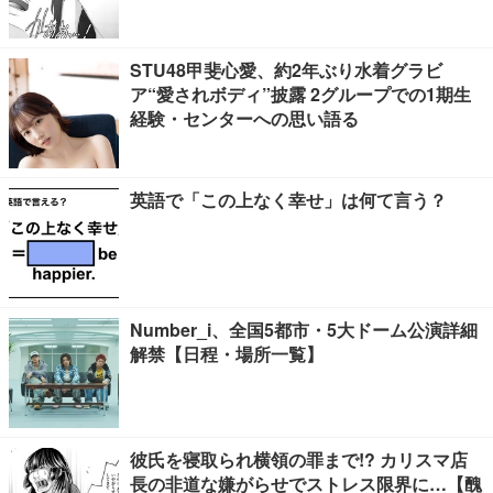
STU48甲斐心愛、約2年ぶり水着グラビ
ア“愛されボディ”披露 2グループでの1期生
経験・センターへの思い語る
英語で「この上なく幸せ」は何て言う？
Number_i、全国5都市・5大ドーム公演詳細
解禁【日程・場所一覧】
彼氏を寝取られ横領の罪まで!? カリスマ店
長の非道な嫌がらせでストレス限界に…【醜