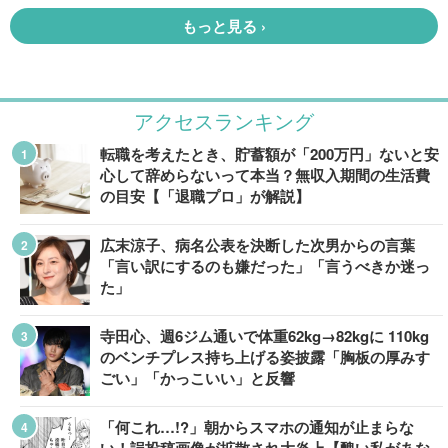
アクセスランキング
転職を考えたとき、貯蓄額が「200万円」ないと安
心して辞めらないって本当？無収入期間の生活費
の目安【「退職プロ」が解説】
広末涼子、病名公表を決断した次男からの言葉
「言い訳にするのも嫌だった」「言うべきか迷っ
た」
寺田心、週6ジム通いで体重62kg→82kgに 110kg
のベンチプレス持ち上げる姿披露「胸板の厚みす
ごい」「かっこいい」と反響
「何これ…!?」朝からスマホの通知が止まらな