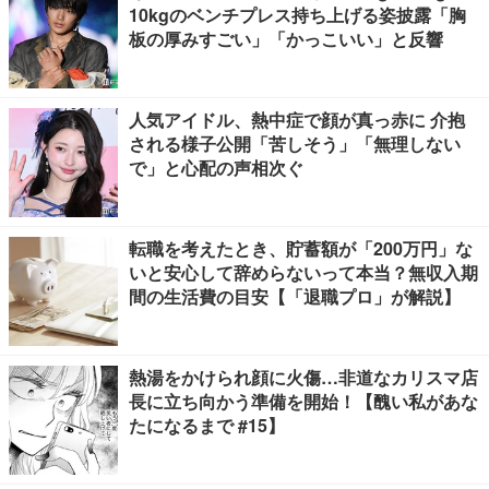
10kgのベンチプレス持ち上げる姿披露「胸
板の厚みすごい」「かっこいい」と反響
人気アイドル、熱中症で顔が真っ赤に 介抱
される様子公開「苦しそう」「無理しない
で」と心配の声相次ぐ
転職を考えたとき、貯蓄額が「200万円」な
いと安心して辞めらないって本当？無収入期
間の生活費の目安【「退職プロ」が解説】
熱湯をかけられ顔に火傷…非道なカリスマ店
長に立ち向かう準備を開始！【醜い私があな
たになるまで #15】