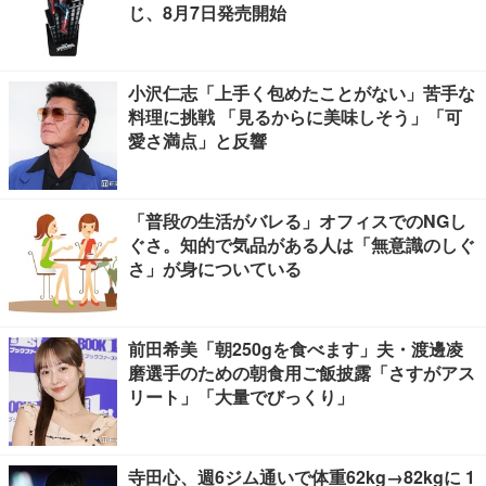
じ、8月7日発売開始
小沢仁志「上手く包めたことがない」苦手な
料理に挑戦 「見るからに美味しそう」「可
愛さ満点」と反響
「普段の生活がバレる」オフィスでのNGし
ぐさ。知的で気品がある人は「無意識のしぐ
さ」が身についている
前田希美「朝250gを食べます」夫・渡邊凌
磨選手のための朝食用ご飯披露「さすがアス
リート」「大量でびっくり」
寺田心、週6ジム通いで体重62kg→82kgに 1