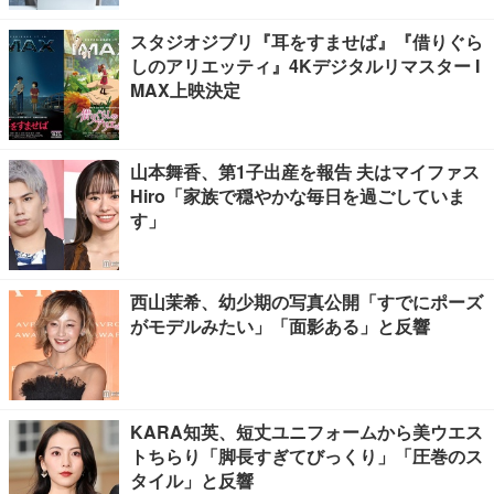
スタジオジブリ『耳をすませば』『借りぐら
しのアリエッティ』4Kデジタルリマスター I
MAX上映決定
山本舞香、第1子出産を報告 夫はマイファス
Hiro「家族で穏やかな毎日を過ごしていま
す」
西山茉希、幼少期の写真公開「すでにポーズ
がモデルみたい」「面影ある」と反響
KARA知英、短丈ユニフォームから美ウエス
トちらり「脚長すぎてびっくり」「圧巻のス
タイル」と反響