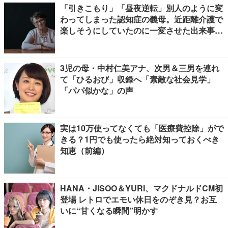
「引きこもり」「昼夜逆転」別人のように変
わってしまった認知症の義母。近距離介護で
楽しそうにしていたのに一変させた出来事と
は
3児の母・中村仁美アナ、次男＆三男を連れ
て「ひるおび」収録へ「素敵な社会見学」
「パパ似かな」の声
実は10万使ってなくても「医療費控除」がで
きる？1円でも使ったら絶対知っておくべき
知恵（前編）
HANA・JISOO＆YURI、マクドナルドCM初
登場 レトロでエモい休日をのぞき見？お互
いに“甘くなる瞬間”明かす