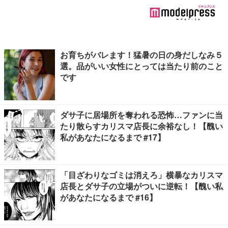
お育ちがバレます！猛暑の日の身だしなみ５
選。品がいい女性にとっては当たり前のこと
です
ダサ子に居場所を奪われる恐怖…ファンに当
たり散らすカリスマ店長に余裕なし！【醜い
私があなたになるまで #17】
「目ざわりなゴミは消えろ」横暴なカリスマ
店長とダサ子の立場がついに逆転！【醜い私
があなたになるまで #16】