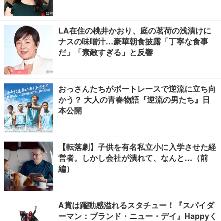
LA在住の桃井かおり、庭の茗荷の浅漬けに
ナスの味噌汁…豪華朝食披露「丁寧な食事
だ」「素敵すぎる」と反響
おっさんたちがボートレースで逆流に立ち向
かう？ 大人の青春物語『逆流の男たち』日
本公開
【転落劇】子供を有名私立小に入学させた経
営者。しかし会社が潰れて、なんと…（前
編）
A賞は躍動感溢れるスタチュー！『スパイダ
ーマン：ブランド・ニュー・デイ』Happyく