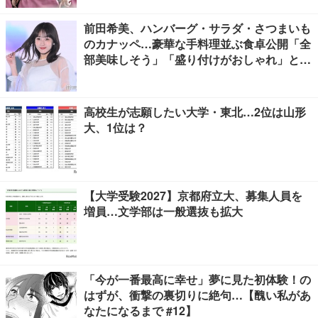
前田希美、ハンバーグ・サラダ・さつまいも
のカナッペ…豪華な手料理並ぶ食卓公開「全
部美味しそう」「盛り付けがおしゃれ」と絶
賛の声
高校生が志願したい大学・東北…2位は山形
大、1位は？
【大学受験2027】京都府立大、募集人員を
増員…文学部は一般選抜も拡大
「今が一番最高に幸せ」夢に見た初体験！の
はずが、衝撃の裏切りに絶句…【醜い私があ
なたになるまで #12】