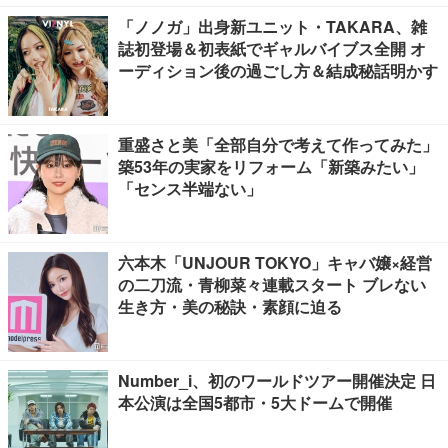
「ノノガ」出身新ユニット・TAKARA、雑
誌初登場＆初表紙でギャルバイブス全開 オ
ーディション後の過ごし方＆結成秘話明かす
重盛さと美「全部自分で考えて作ってみた」
築53年の実家をリフォーム「新築みたい」
「センス半端ない」
六本木「UNJOUR TOKYO」キャバ嬢×経営
の二刀流・青柳菜々連載スタート ブレない
生き方・美の秘訣・素顔に迫る
Number_i、初のワールドツアー開催決定 日
本公演は全国5都市・5大ドームで開催