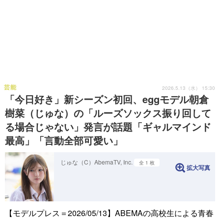
芸能
2026.5.13（水） 15:30
「今日好き」新シーズン初回、eggモデル朝倉
樹菜（じゅな）の「ルーズソックス振り回して
る場合じゃない」発言が話題「ギャルマインド
最高」「言動全部可愛い」
じゅな（C）AbemaTV, Inc.
全 1 枚
拡大写真
【モデルプレス＝2026/05/13】ABEMAの高校生による青春