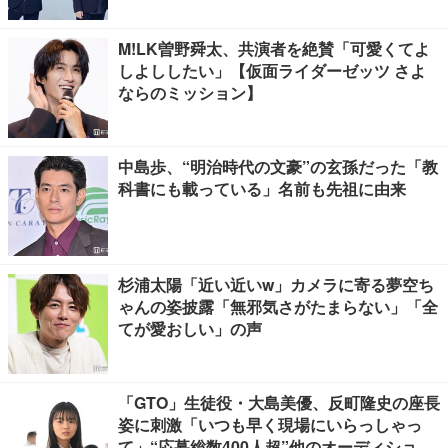
M!LK曽野舜太、共演者を絶賛「可愛くてよ
しよししたい」【仮面ライダーゼッツ さよ
ならのミッション】
中島歩、“明治時代の文豪”の玄孫だった「教
科書にも載っている」名前も先祖に由来
杉浦太陽「近い近いw」カメラに寄る夢空ち
ゃんの姿披露「無邪気さがたまらない」「全
てが愛おしい」の声
「GTO」生徒役・大島美優、反町隆史の座長
姿に刺激「いつも早く現場にいらっしゃっ
て」“応募総数400人超”他のオーディション