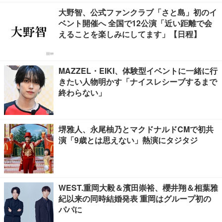
大野智、公式ファンクラブ「さと島」初のイ
ベント開催へ 全国で12公演「近い距離で会
えることを楽しみにしてます」【日程】
MAZZEL・EIKI、体験型イベントに一緒に行
きたい人物明かす「ナイスレシーブするまで
終わらない」
堺雅人、永尾柚乃とマクドナルドCMで初共
演「9歳とは思えない」熱演にタジタジ
WEST.重岡大毅＆濱田崇裕、櫻井翔＆相葉雅
紀以来の同時結婚発表 重岡はグループ初の
パパに