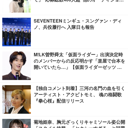
との違いとは【インタビュー】
SEVENTEENミンギュ・スングァン・ディ
ノ、兵役履行へ 入隊日も報告
M!LK曽野舜太「仮面ライダー」出演決定時
のメンバーからの反応明かす「楽屋で台本を
開いていたら…」【仮面ライダーゼッツ さ
よならのミッション】
【独自コメント到着】三河の名門の血を引く
アーティスト・アクビトモミ、 魂の格闘歌
『拳心桜』配信リリース
菊地姫奈、胸元ざっくりキャミソール姿公開