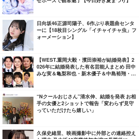
せポーズで観客魅了【今日好き夏まつり】
日向坂46正源司陽子、6作ぶり表題曲センタ
ーに【18枚目シングル「イチャイチャ虫」フ
ォーメーション】
【WEST.重岡大毅・濱田崇裕が結婚発表】2
026年に結婚発表した有名芸能人まとめ 田中
みな実＆亀梨和也・新木優子＆中島裕翔・川
口春奈＆板倉滉選手ほか
“Nクールおじさん”清水伸、結婚を発表 お相
手の女優と2ショットで報告「変わらず見守
っていただけたら嬉しい」
久保史緒里、映画撮影中に外部との連絡控え