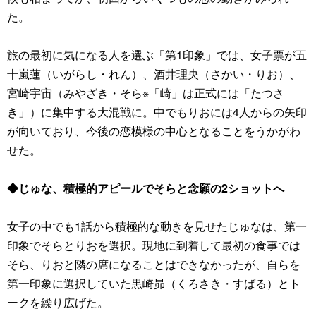
た。
旅の最初に気になる人を選ぶ「第1印象」では、女子票が五
十嵐蓮（いがらし・れん）、酒井理央（さかい・りお）、
宮崎宇宙（みやざき・そら※「崎」は正式には「たつさ
き」）に集中する大混戦に。中でもりおには4人からの矢印
が向いており、今後の恋模様の中心となることをうかがわ
せた。
◆じゅな、積極的アピールでそらと念願の2ショットへ
女子の中でも1話から積極的な動きを見せたじゅなは、第一
印象でそらとりおを選択。現地に到着して最初の食事では
そら、りおと隣の席になることはできなかったが、自らを
第一印象に選択していた黒崎昴（くろさき・すばる）とト
ークを繰り広げた。