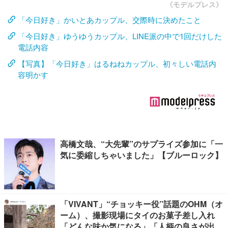
《モデルプレス》
「今日好き」かいとあカップル、交際時に決めたこと
「今日好き」ゆうゆうカップル、LINE派の中で1回だけした
電話内容
【写真】「今日好き」はるねねカップル、初々しい電話内
容明かす
高橋文哉、“大先輩”のサプライズ参加に「一
気に委縮しちゃいました」【ブルーロック】
「VIVANT」“チョッキー役”話題のOHM（オ
ーム）、撮影現場にタイのお菓子差し入れ
「どんな味か気になる」「人柄の良さが出て