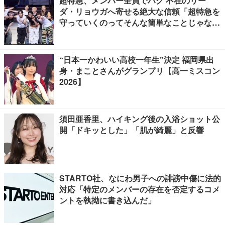
超特急、メンバー全員でハグ 不在のリー
ダ・リョウガへ寄せる絶大な信頼「超特急を
守っていくのってそんな簡単なことじゃな
い」【「ESCORT」挨拶全文】
“日本一かわいい高校一年生”決定 福岡県出
身・まことさんがグランプリ【高一ミスコン
2026】
須田亜香里、ハイキング後の入浴ショット公
開「ドキッとした」「肌が綺麗」と反響
STARTO社、なにわ男子への誹謗中傷に法的
対応「特定のメンバーの存在を否定するコメ
ントを執拗に書き込んだ」