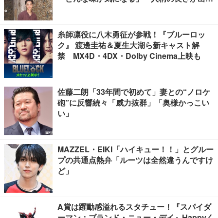
る」
糸師凛役に八木勇征が参戦！『ブルーロッ
ク』 渡邊圭祐＆夏生大湖ら新キャスト解
禁 MX4D・4DX・Dolby Cinema上映も
佐藤二朗「33年間で初めて」妻との“ノロケ
砲”に反響続々「威力抜群」「奥様かっこい
い」
MAZZEL・EIKI「ハイキュー！！」とグルー
プの共通点熱弁「ルーツは全然違うんですけ
ど」
A賞は躍動感溢れるスタチュー！『スパイダ
ーマン：ブランド・ニュー・デイ』Happyく