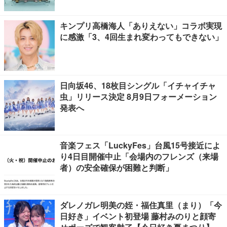
キンプリ高橋海人「ありえない」コラボ実現
に感激「3、4回生まれ変わってもできない」
日向坂46、18枚目シングル「イチャイチャ
虫」リリース決定 8月9日フォーメーション
発表へ
音楽フェス「LuckyFes」台風15号接近によ
り4日目開催中止「会場内のフレンズ（来場
者）の安全確保が困難と判断」
ダレノガレ明美の姪・福住真里（まり）「今
日好き」イベント初登場 藤村みのりと顔寄