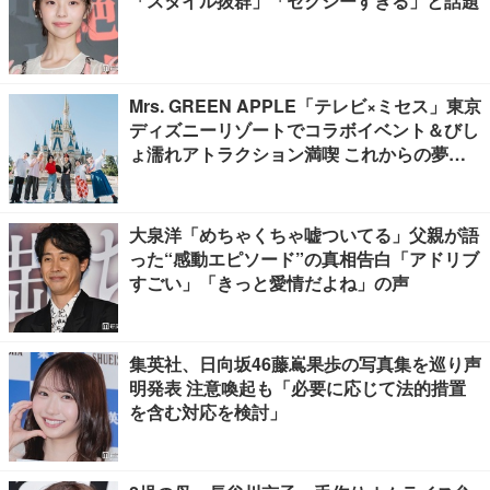
「スタイル抜群」「セクシーすぎる」と話題
Mrs. GREEN APPLE「テレビ×ミセス」東京
ディズニーリゾートでコラボイベント＆びし
ょ濡れアトラクション満喫 これからの夢語
る貴重トークも
大泉洋「めちゃくちゃ嘘ついてる」父親が語
った“感動エピソード”の真相告白「アドリブ
すごい」「きっと愛情だよね」の声
集英社、日向坂46藤嶌果歩の写真集を巡り声
明発表 注意喚起も「必要に応じて法的措置
を含む対応を検討」