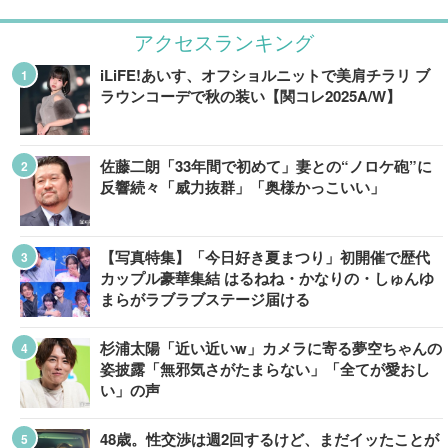
アクセスランキング
iLiFE!あいす、オフショルニットで美肩チラリ ブ
ラウンコーデで秋の装い【関コレ2025A/W】
佐藤二朗「33年間で初めて」妻との“ノロケ砲”に
反響続々「威力抜群」「奥様かっこいい」
【写真特集】「今日好き夏まつり」初開催で歴代
カップル豪華集結 はるねね・かなりの・しゅんゆ
まらがラブラブステージ届ける
杉浦太陽「近い近いw」カメラに寄る夢空ちゃんの
姿披露「無邪気さがたまらない」「全てが愛おし
い」の声
48歳。性交渉は週2回するけど、まだイッたことが