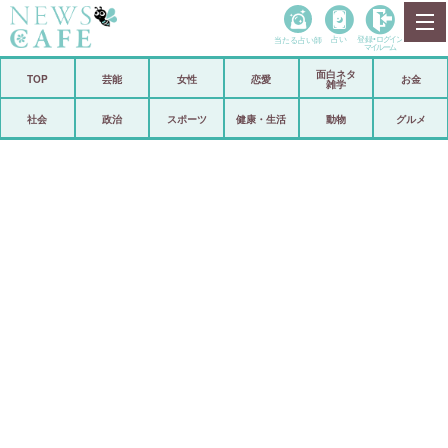
当たる占い師
占い
登録•
ログイン
マイルーム
面白ネタ
ホーム
TOP
芸能
女性
恋愛
お金
雑学
社会
政治
社会
政治
スポーツ
健康・生活
動物
グルメ
経済
海外
芸能
スポーツ
恋愛
ビックリ
コメントポスト
アリ／ナシ
リリース
ショップ
登録・ログイン/マイルーム