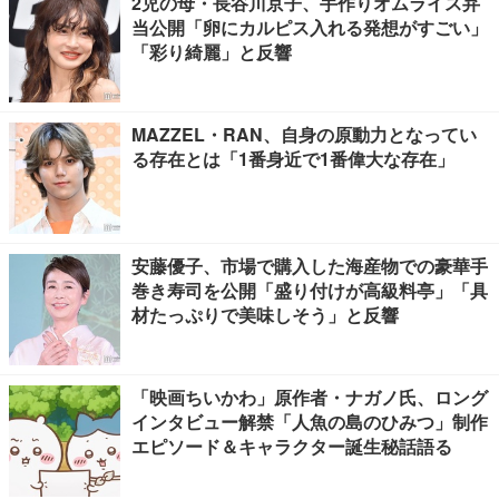
2児の母・長谷川京子、手作りオムライス弁
当公開「卵にカルピス入れる発想がすごい」
「彩り綺麗」と反響
MAZZEL・RAN、自身の原動力となってい
る存在とは「1番身近で1番偉大な存在」
安藤優子、市場で購入した海産物での豪華手
巻き寿司を公開「盛り付けが高級料亭」「具
材たっぷりで美味しそう」と反響
「映画ちいかわ」原作者・ナガノ氏、ロング
インタビュー解禁「人魚の島のひみつ」制作
エピソード＆キャラクター誕生秘話語る