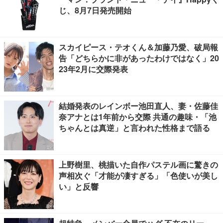
じ、8月7日発売開始
スカイピース・テオくん＆加藤乃愛、破局報
告「どちらかに非があったわけではなく」20
23年2月に交際発表
結婚発表のレインボー池田直人、妻・佐藤佳
奈アナとは1年前から交際 共通の趣味・「池
ちゃんとは真逆」と言われた性格まで語る
上野樹里、桃描いた自作パステル画に驚きの
声相次ぐ「才能が凄すぎる」「色使いが美し
い」と反響