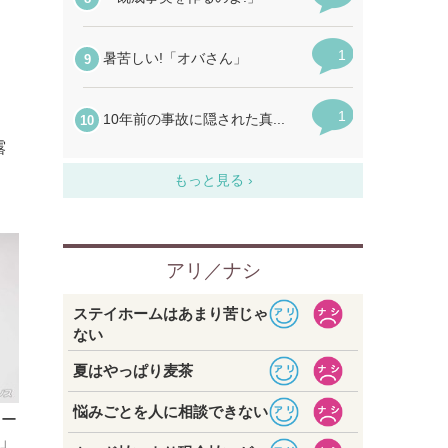
露
ョー
」