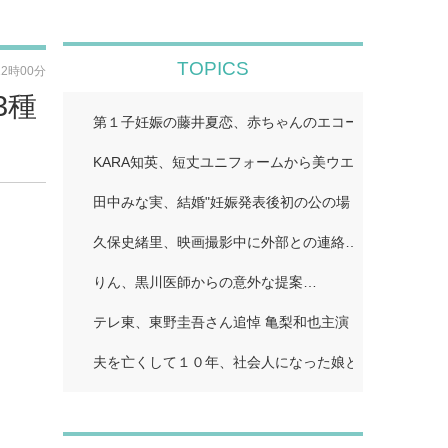
TOPICS
12時00分
3種
第１子妊娠の藤井夏恋、赤ちゃんのエコー写真公開「鼻
KARA知英、短丈ユニフォームから美ウエストちらり「
田中みな実、結婚"妊娠発表後初の公の場 WEST.重岡
久保史緒里、映画撮影中に外部との連絡…
りん、黒川医師からの意外な提案…
テレ東、東野圭吾さん追悼 亀梨和也主演「東野圭吾 手
夫を亡くして１０年、社会人になった娘とふたり暮らし