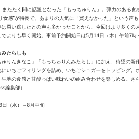
、またたく間に話題となった「もっちゅりん」。弾力のある食
り食感”が特長で、あまりの人気に「買えなかった」という声
年は買い逃したとの声も多かったことから、今回はより多くの
でよりも早く開始。事前予約開始日は5月14日（木）午前7時
＆みたらしも
ちゅりんきなこ」「もっちゅりんみたらし」に加え、待望の新
地にいちごフィリングを詰め、いちごシュガーをトッピング。
、生地の食感と甘酸っぱい味わいの組み合わせを楽しめる。さ
ess編集部）
3日（水）～8月中旬