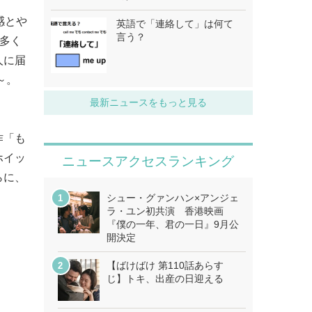
感とや
英語で「連絡して」は何て
言う？
も多く
人に届
～。
最新ニュースをもっと見る
作「も
ホイッ
ニュースアクセスランキング
らに、
シュー・グァンハン×アンジェ
ラ・ユン初共演 香港映画
『僕の一年、君の一日』9月公
開決定
【ばけばけ 第110話あらす
じ】トキ、出産の日迎える