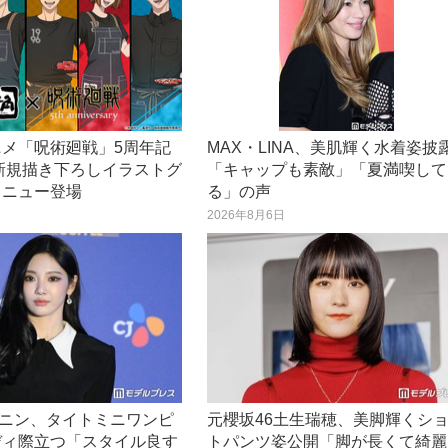
ニメ「呪術廻戦」5周年記
MAX・LINA、美肌輝く水着姿披
新規描き下ろしイラストグ
「キャップも素敵」「夏満喫して
メニュー登場
る」の声
日
2026年8月6日
ニンニン、タイトミニワンピ
元櫻坂46土生瑞穂、美脚輝くシ
ディ際立つ「スタイル良す
トパンツ姿公開「脚が長くて綺麗