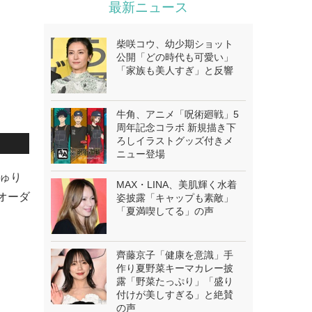
最新ニュース
柴咲コウ、幼少期ショット
公開「どの時代も可愛い」
「家族も美人すぎ」と反響
牛角、アニメ「呪術廻戦」5
周年記念コラボ 新規描き下
ろしイラストグッズ付きメ
ニュー登場
ちゅり
MAX・LINA、美肌輝く水着
オーダ
姿披露「キャップも素敵」
「夏満喫してる」の声
齊藤京子「健康を意識」手
作り夏野菜キーマカレー披
露「野菜たっぷり」「盛り
付けが美しすぎる」と絶賛
の声