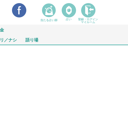
占い
登録・ログイン
当たる占い師
マイルーム
金
リ／ナシ
語り場