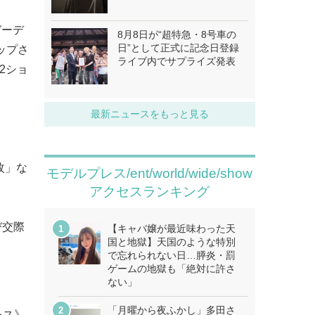
ガーデ
8月8日が“超特急・8号車の
日”として正式に記念日登録
ップさ
ライブ内でサプライズ発表
2ショ
最新ニュースをもっと見る
枚」な
モデルプレス/ent/world/wide/show
アクセスランキング
び交際
【キャバ嬢が最近味わった天
国と地獄】天国のような特別
で忘れられない日…膵炎・罰
ゲームの地獄も「絶対に許さ
ない」
「月曜から夜ふかし」多田さ
レス》