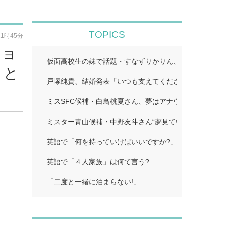
TOPICS
11時45分
ショ
仮面高校生の妹で話題・すなずりかりん、人生初の“裸眼
」と
戸塚純貴、結婚発表「いつも支えてくださる皆さまのお
ミスSFC候補・白鳥桃夏さん、夢はアナウンサー 学生
ミスター青山候補・中野友斗さん“夢見ていた賞受賞に感
英語で「何を持っていけばいいですか?」…
英語で「４人家族」は何て言う?…
「二度と一緒に泊まらない!」…