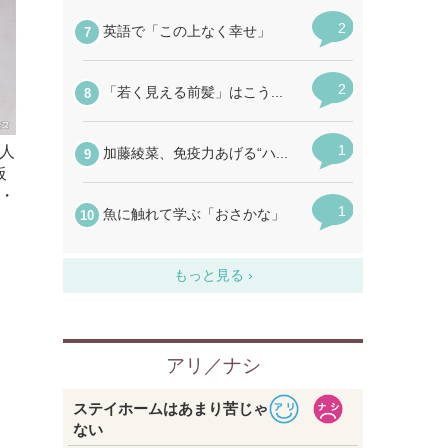
人
板
・