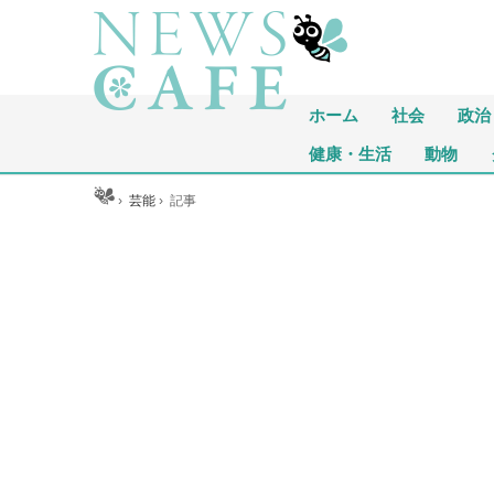
ホーム
社会
政治
健康・生活
動物
ホーム
›
芸能
›
記事