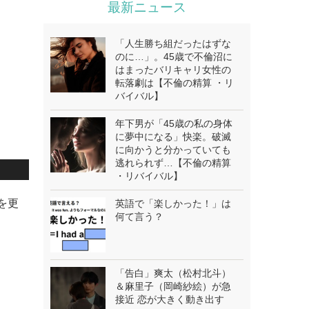
最新ニュース
「人生勝ち組だったはずな
のに…」。45歳で不倫沼に
はまったバリキャリ女性の
転落劇は【不倫の精算 ・リ
バイバル】
年下男が「45歳の私の身体
に夢中になる」快楽。破滅
に向かうと分かっていても
逃れられず…【不倫の精算
・リバイバル】
mを更
英語で「楽しかった！」は
何て言う？
「告白」爽太（松村北斗）
＆麻里子（岡崎紗絵）が急
接近 恋が大きく動き出す