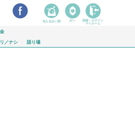
占い
登録・ログイン
当たる占い師
マイルーム
金
リ／ナシ
語り場