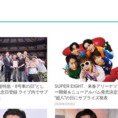
“超特急・8号車の日”とし
SUPER EIGHT、来春アリーナ
念日登録 ライブ内でサプ
ー開催＆ニューアルバム発売決定
表
“超八”の日にサプライズ発表
日
2026年8月8日