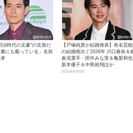
明治時代の文豪”の玄孫だ
【戸塚純貴が結婚発表】有名芸能
科書にも載っている」名前
の結婚相次ぐ2026年 川口春奈＆
由来
倉滉選手・田中みな実＆亀梨和也
新木優子＆中島裕翔ほか
日
2026年8月8日