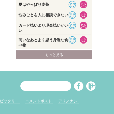
ビックリ
コメントポスト
アリ／ナシ