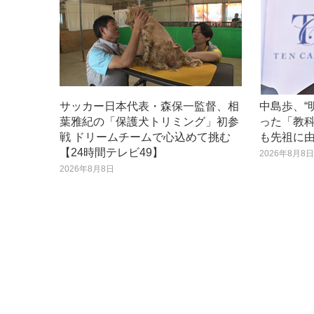
サッカー日本代表・森保一監督、相
中島歩、“
葉雅紀の「保護犬トリミング」初参
った「教
戦 ドリームチームで心込めて挑む
も先祖に
【24時間テレビ49】
2026年8月8
2026年8月8日