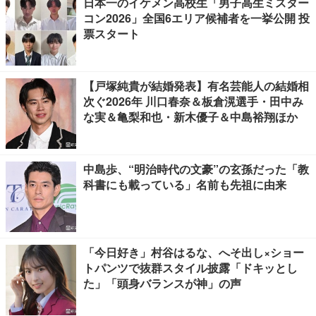
日本一のイケメン高校生「男子高生ミスター
コン2026」全国6エリア候補者を一挙公開 投
票スタート
【戸塚純貴が結婚発表】有名芸能人の結婚相
次ぐ2026年 川口春奈＆板倉滉選手・田中み
な実＆亀梨和也・新木優子＆中島裕翔ほか
中島歩、“明治時代の文豪”の玄孫だった「教
科書にも載っている」名前も先祖に由来
「今日好き」村谷はるな、へそ出し×ショー
トパンツで抜群スタイル披露「ドキッとし
た」「頭身バランスが神」の声