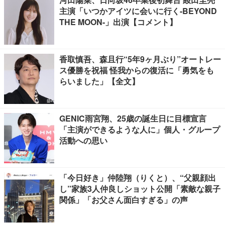
主演「いつかアイツに会いに行く-BEYOND
THE MOON-」出演【コメント】
香取慎吾、森且行“5年9ヶ月ぶり”オートレー
ス優勝を祝福 怪我からの復活に「勇気をも
らいました」【全文】
GENIC雨宮翔、25歳の誕生日に目標宣言
「主演ができるような人に」個人・グループ
活動への思い
「今日好き」仲陸翔（りくと）、“父親顔出
し”家族3人仲良しショット公開「素敵な親子
関係」「お父さん面白すぎる」の声