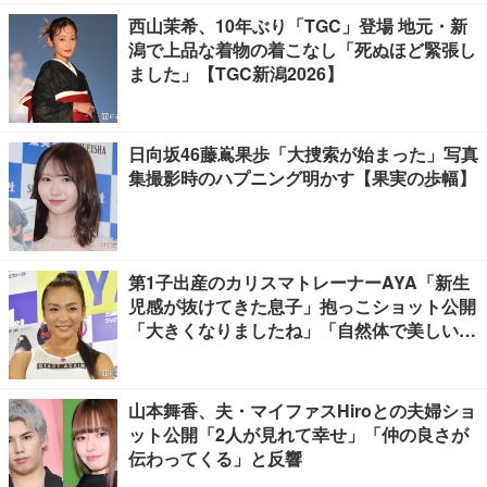
西山茉希、10年ぶり「TGC」登場 地元・新
潟で上品な着物の着こなし「死ぬほど緊張し
ました」【TGC新潟2026】
日向坂46藤嶌果歩「大捜索が始まった」写真
集撮影時のハプニング明かす【果実の歩幅】
第1子出産のカリスマトレーナーAYA「新生
児感が抜けてきた息子」抱っこショット公開
「大きくなりましたね」「自然体で美しい」
と反響
山本舞香、夫・マイファスHiroとの夫婦ショ
ット公開「2人が見れて幸せ」「仲の良さが
伝わってくる」と反響