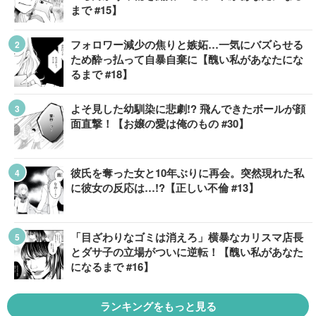
まで #15】
フォロワー減少の焦りと嫉妬…一気にバズらせる
ため酔っ払って自暴自棄に【醜い私があなたにな
るまで #18】
よそ見した幼馴染に悲劇!? 飛んできたボールが顔
面直撃！【お嬢の愛は俺のもの #30】
彼氏を奪った女と10年ぶりに再会。突然現れた私
に彼女の反応は…!?【正しい不倫 #13】
「目ざわりなゴミは消えろ」横暴なカリスマ店長
とダサ子の立場がついに逆転！【醜い私があなた
になるまで #16】
ランキングをもっと見る