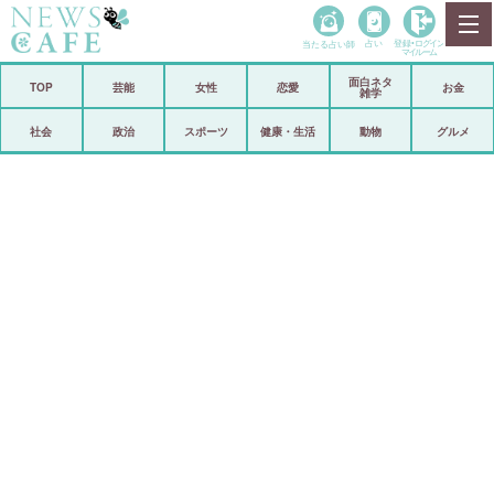
当たる占い師
占い
登録•
ログイン
マイルーム
面白ネタ
ホーム
TOP
芸能
女性
恋愛
お金
雑学
社会
政治
社会
政治
スポーツ
健康・生活
動物
グルメ
経済
海外
芸能
スポーツ
恋愛
ビックリ
コメントポスト
アリ／ナシ
リリース
ショップ
登録・ログイン/マイルーム