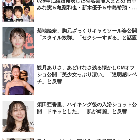
026年に結婚発表した有名芸能人まとめ 田中
みな実＆亀梨和也・新木優子＆中島裕翔・川
口春奈＆板倉滉選手ほか
菊地姫奈、胸元ざっくりキャミソール姿公開
「スタイル抜群」「セクシーすぎる」と話題
観月ありさ、あどけなさ残る懐かしCMオフ
ショ公開「美少女っぷり凄い」「透明感レベ
チ」と反響
須田亜香里、ハイキング後の入浴ショット公
開「ドキッとした」「肌が綺麗」と反響