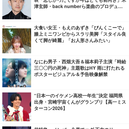
津玄師・back numberら楽曲のプロデュー
ス手掛ける
大食い女王・もえのあずき「ぴんくこーで」
膝上ミニワンピからスラリ美脚「スタイル良
くて脚が綺麗」「お人形さんみたい」
なにわ男子・西畑大吾＆福本莉子主演「時給
三〇〇円の死神」主題歌はHY 雨に打たれる
ポスタービジュアル＆予告映像解禁
“日本一のイケメン高校一年生”決定 福岡県
出身・宮崎宇宙くんがグランプリ【高一ミス
ターコン2026】