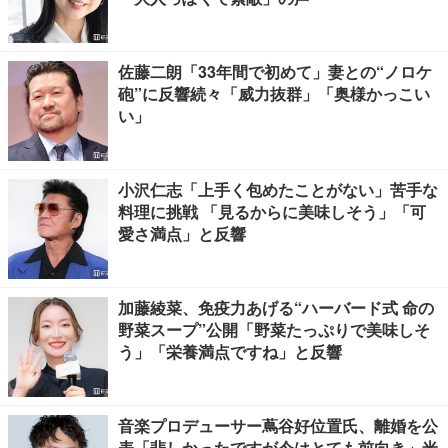
佐藤二朗「33年間で初めて」妻との“ノロケ
砲”に反響続々「威力抜群」「奥様かっこい
い」
小沢仁志「上手く包めたことがない」苦手な
料理に挑戦 「見るからに美味しそう」「可
愛さ満点」と反響
加藤綾菜、免疫力あげる“ハーバード式 命の
野菜スープ”公開「野菜たっぷりで美味しそ
う」「栄養満点ですね」と反響
音楽プロデューサー蔦谷好位置氏、離婚を公
表「悲しかったですが今はとても前向き」米