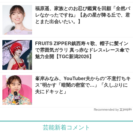
福原遥、家族とのお忍び鑑賞を回顧「全然バ
レなかったですね」【あの星が降る丘で、君
とまた出会いたい。】
FRUITS ZIPPER鎮西寿々歌、帽子に髪イン
で雰囲気ガラリ 真っ赤なドレス×レース傘で
魅力全開【TGC新潟2026】
峯岸みなみ、YouTuber夫からの“不意打ちキ
ス”明かす「暗闇の密室で…」「久しぶりに
夫にドキッと」
Recommended by