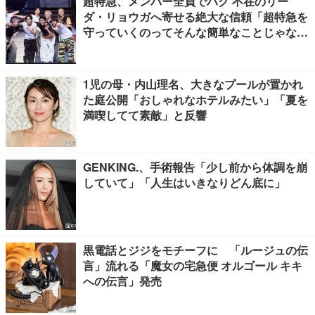
超特急、メンバー全員でハグ 不在のリー
ダ・リョウガへ寄せる絶大な信頼「超特急を
守っていくのってそんな簡単なことじゃな
い」【「ESCORT」挨拶全文】
1児の母・内山理名、大きなプールが置かれ
た庭公開「おしゃれなホテルみたい」「夏を
満喫してて素敵」と反響
GENKING.、手術報告「少し前から体調を崩
していて」「人生はいきなりどん底に」
黒電話とジジをモチーフに 「ルージュの伝
言」流れる「魔女の宅急便 オルゴール キキ
への伝言」発売