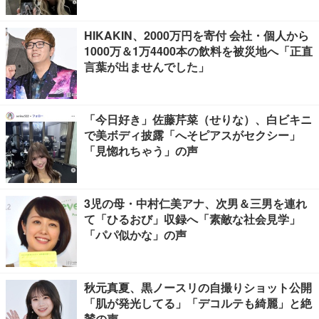
HIKAKIN、2000万円を寄付 会社・個人から
1000万＆1万4400本の飲料を被災地へ「正直
言葉が出ませんでした」
「今日好き」佐藤芹菜（せりな）、白ビキニ
で美ボディ披露「へそピアスがセクシー」
「見惚れちゃう」の声
3児の母・中村仁美アナ、次男＆三男を連れ
て「ひるおび」収録へ「素敵な社会見学」
「パパ似かな」の声
秋元真夏、黒ノースリの自撮りショット公開
「肌が発光してる」「デコルテも綺麗」と絶
賛の声