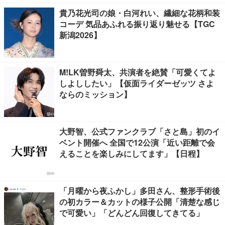
貴乃花光司の娘・白河れい、繊細な花柄和装
コーデ 気品あふれる振り返り魅せる【TGC
新潟2026】
M!LK曽野舜太、共演者を絶賛「可愛くてよ
しよししたい」【仮面ライダーゼッツ さよ
ならのミッション】
大野智、公式ファンクラブ「さと島」初のイ
ベント開催へ 全国で12公演「近い距離で会
えることを楽しみにしてます」【日程】
「月曜から夜ふかし」多田さん、整形手術後
の初カラー＆カットの様子公開「清楚な感じ
で可愛い」「どんどん回復してきてる」