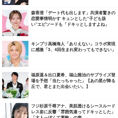
森香澄「デート代も出します」共演者驚きの
恋愛事情明かす キュンとした“子ども扱
い”エピソードも「ドキッとしますよね」
キンプリ高橋海人「ありえない」コラボ実現
に感激「3、4回生まれ変わってもできない」
福原遥＆出口夏希、福山雅治のサプライズ登
場を予想「当たっちゃった」【あの星が降る
丘で、君とまた出会いたい。】
フジ杉原千尋アナ、美肌透けるシースルード
レス姿に反響「雰囲気違ってドキッとした」
「大人っぽくて素敵」の声