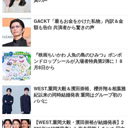
GACKT「最もお金をかけた私物」内訳＆金
額も告白 共演者から驚きの声
『映画ちいかわ 人魚の島のひみつ』ボンボ
ンドロップシールが入場者特典第2弾に！ 8
月8日から
WEST.重岡大毅＆濱田崇裕、櫻井翔＆相葉雅
紀以来の同時結婚発表 重岡はグループ初の
パパに
【WEST.重岡大毅・濱田崇裕が結婚発表】2