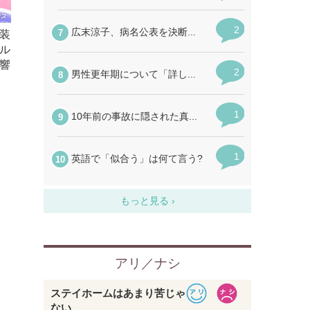
装
ル
響