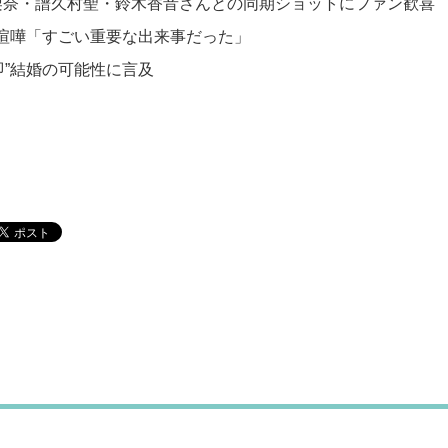
梨奈・譜久村聖・鈴木香音さんとの同期ショットにファン歓喜
喧嘩「すごい重要な出来事だった」
即”結婚の可能性に言及