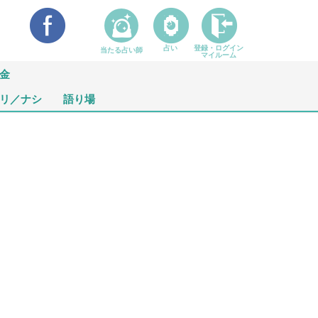
占い
登録・ログイン
当たる占い師
マイルーム
金
リ／ナシ
語り場