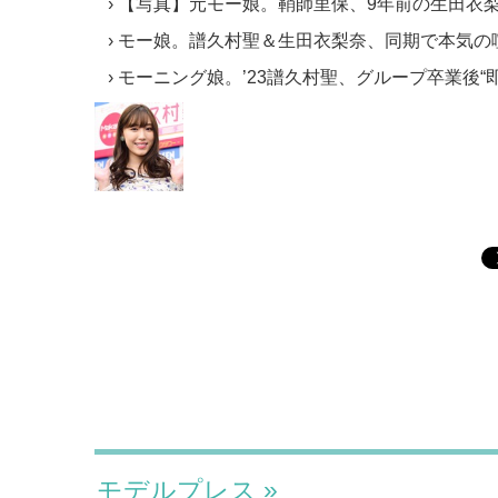
【写真】元モー娘。鞘師里保、9年前の生田衣
モー娘。譜久村聖＆生田衣梨奈、同期で本気の
モーニング娘。’23譜久村聖、グループ卒業後“
モデルプレス