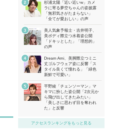
杉浦太陽「近い近いw」カメ
ラに寄る夢空ちゃんの姿披露
「無邪気さがたまらない」
「全てが愛おしい」の声
美人気象予報士・吉井明子、
美ボディ際立つ水着姿公開
「ドキッとした」「理想的」
の声
Dream Ami、美脚際立つミニ
丈ゴルフウェア姿に反響「ス
タイル良くて憧れる」「緑色
新鮮で可愛い」
平野綾「チェンソーマン」マ
キマに扮した姿公開「2次元か
ら飛び出してきたみたい」
「美しさに思わず目を奪われ
た」と反響
アクセスランキングをもっと見る