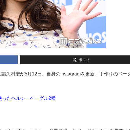
ポスト
の譜久村聖が5月12日、自身のInstagramを更新。手作りのベー
使ったヘルシーベーグル2種