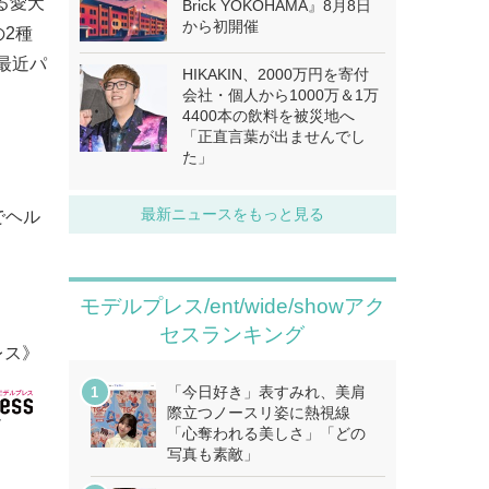
る愛犬
Brick YOKOHAMA』8月8日
から初開催
2種
最近パ
HIKAKIN、2000万円を寄付
会社・個人から1000万＆1万
4400本の飲料を被災地へ
「正直言葉が出ませんでし
た」
最新ニュースをもっと見る
でヘル
モデルプレス/ent/wide/showアク
セスランキング
レス》
「今日好き」表すみれ、美肩
際立つノースリ姿に熱視線
「心奪われる美しさ」「どの
写真も素敵」