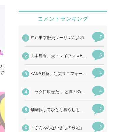
・
飲料
で