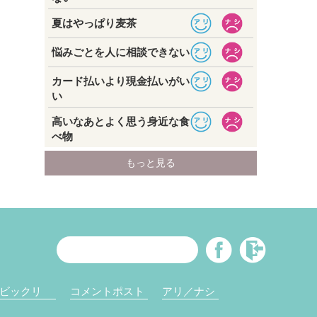
ビックリ
コメントポスト
アリ／ナシ