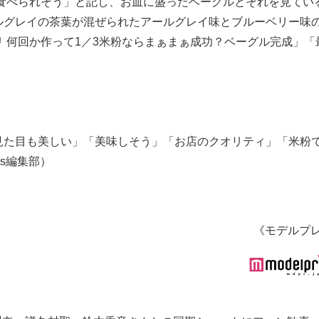
に食べられそう」と記し、お皿に盛ったベーグルとそれを見てい
ルグレイの茶葉が混ぜられたアールグレイ味とブルーベリー味の
 何回か作って1／3米粉ならまぁまぁ成功？ベーグル完成」「
見た目も美しい」「美味しそう」「お店のクオリティ」「米粉
ss編集部）
《モデルプ