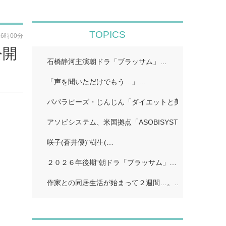
TOPICS
16時00分
公開
石橋静河主演朝ドラ「ブラッサム」…
「声を聞いただけでもう…」…
パパラピーズ・じんじん「ダイエットと美肌に超良い」
アソビシステム、米国拠点「ASOBISYSTEM USA」…
咲子(蒼井優)"樹生(…
２０２６年後期“朝ドラ「ブラッサム」…
作家との同居生活が始まって２週間…。…