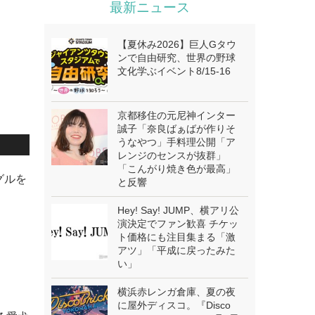
最新ニュース
【夏休み2026】巨人Gタウ
ンで自由研究、世界の野球
文化学ぶイベント8/15-16
京都移住の元尼神インター
誠子「奈良ばぁばが作りそ
うなやつ」手料理公開「ア
レンジのセンスが抜群」
「こんがり焼き色が最高」
グルを
と反響
Hey! Say! JUMP、横アリ公
演決定でファン歓喜 チケッ
ト価格にも注目集まる「激
アツ」「平成に戻ったみた
い」
横浜赤レンガ倉庫、夏の夜
に屋外ディスコ。『Disco