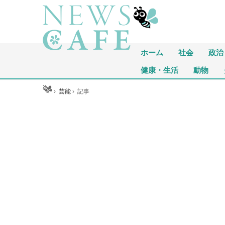
ホーム
社会
政治
健康・生活
動物
ホーム
›
芸能
›
記事