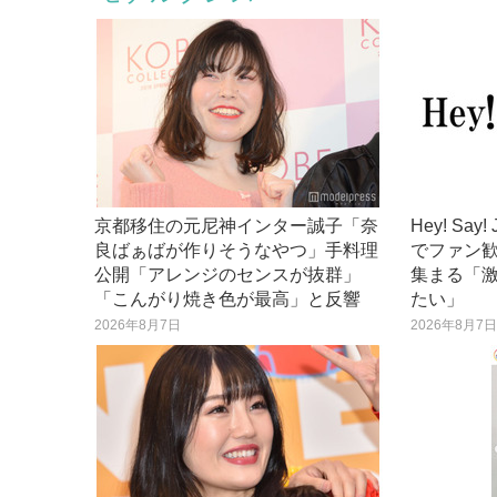
京都移住の元尼神インター誠子「奈
Hey! S
良ばぁばが作りそうなやつ」手料理
でファン歓
公開「アレンジのセンスが抜群」
集まる「
「こんがり焼き色が最高」と反響
たい」
2026年8月7日
2026年8月7