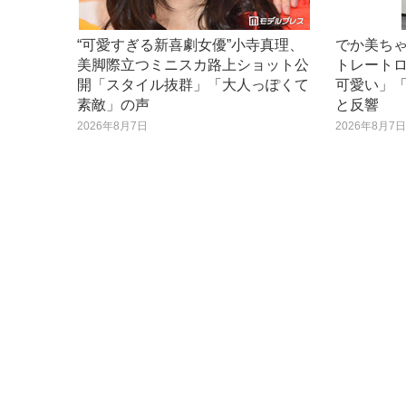
“可愛すぎる新喜劇女優”小寺真理、
でか美ち
美脚際立つミニスカ路上ショット公
トレート
開「スタイル抜群」「大人っぽくて
可愛い」
素敵」の声
と反響
2026年8月7日
2026年8月7