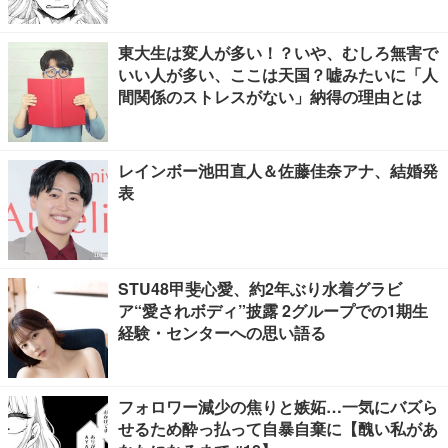
東大生は変人が多い！？いや、むしろ無害で
いい人が多い、ここは天国？嘘みたいに「人
間関係のストレスがない」納得の理由とは
レインボー池田直人＆佐藤佳奈アナ、結婚発
表
STU48甲斐心愛、約2年ぶり水着グラビ
ア“愛されボディ”披露 2グループでの1期生
経験・センターへの思い語る
フォロワー減少の焦りと嫉妬…一気にバズら
せるため酔っ払って自暴自棄に【醜い私があ