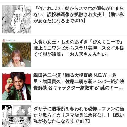
「何これ…!?」朝からスマホの通知が止まら
ない！誤投稿画像が拡散され大炎上【醜い私
があなたになるまで #19】
大食い女王・もえのあずき「ぴんくこーで」
膝上ミニワンピからスラリ美脚「スタイル良
くて脚が綺麗」「お人形さんみたい」
織田裕二主演「踊る大捜査線 N.E.W.」趣
里・増田貴久・佐藤二朗ら新メンバー紹介映
像解禁 各キャラクター象徴する“謎のキーワ
ード”も
ダサ子に居場所を奪われる恐怖…ファンに当
たり散らすカリスマ店長に余裕なし！【醜い
私があなたになるまで #17】