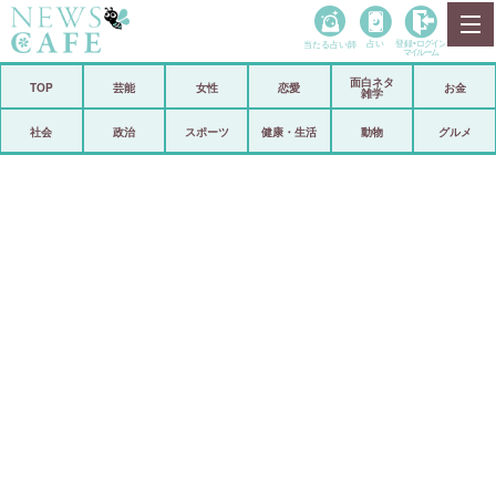
当たる占い師
占い
登録•
ログイン
マイルーム
面白ネタ
ホーム
TOP
芸能
女性
恋愛
お金
雑学
社会
政治
社会
政治
スポーツ
健康・生活
動物
グルメ
経済
海外
芸能
スポーツ
恋愛
ビックリ
コメントポスト
アリ／ナシ
リリース
ショップ
登録・ログイン/マイルーム