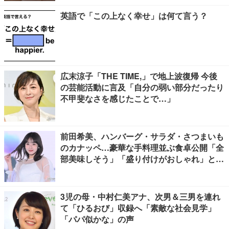
英語で「この上なく幸せ」は何て言う？
広末涼子「THE TIME,」で地上波復帰 今後
の芸能活動に言及「自分の弱い部分だったり
不甲斐なさを感じたことで…」
前田希美、ハンバーグ・サラダ・さつまいも
のカナッペ…豪華な手料理並ぶ食卓公開「全
部美味しそう」「盛り付けがおしゃれ」と絶
賛の声
3児の母・中村仁美アナ、次男＆三男を連れ
て「ひるおび」収録へ「素敵な社会見学」
「パパ似かな」の声