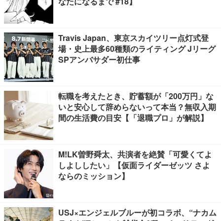
なたになるまで #18】
Travis Japan、東京スカイツリー点灯式登
場・史上最多60種類のライティング Jリーグ
SPアンバサダー初仕事
転職を考えたとき、貯蓄額が「200万円」な
いと安心して辞めらないって本当？無収入期
間の生活費の目安【「退職プロ」が解説】
M!LK曽野舜太、共演者を絶賛「可愛くてよ
しよししたい」【仮面ライダーゼッツ さよ
ならのミッション】
USJ×エンジェルブルーが初コラボ、“ナカム