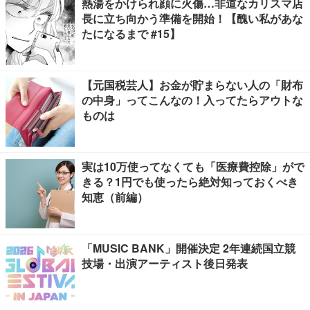
熱湯をかけられ顔に火傷…非道なカリスマ店
長に立ち向かう準備を開始！【醜い私があな
たになるまで #15】
【元国税芸人】お金が貯まらない人の「財布
の中身」ってこんなの！入ってたらアウトな
ものは
実は10万使ってなくても「医療費控除」がで
きる？1円でも使ったら絶対知っておくべき
知恵（前編）
「MUSIC BANK」開催決定 2年連続国立競
技場・出演アーティスト後日発表