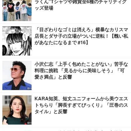
ラくん”Tシャツや雑貨全6種のチャリティグ
ッズ登場
「目ざわりなゴミは消えろ」横暴なカリスマ
店長とダサ子の立場がついに逆転！【醜い私
があなたになるまで #16】
小沢仁志「上手く包めたことがない」苦手な
料理に挑戦 「見るからに美味しそう」「可
愛さ満点」と反響
KARA知英、短丈ユニフォームから美ウエス
トちらり「脚長すぎてびっくり」「圧巻のス
タイル」と反響