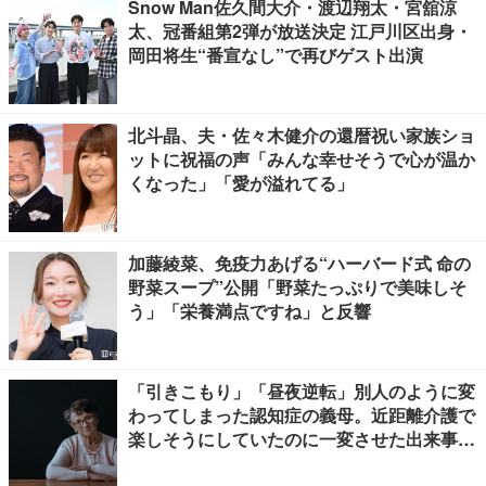
Snow Man佐久間大介・渡辺翔太・宮舘涼
太、冠番組第2弾が放送決定 江戸川区出身・
岡田将生“番宣なし”で再びゲスト出演
北斗晶、夫・佐々木健介の還暦祝い家族ショ
ットに祝福の声「みんな幸せそうで心が温か
くなった」「愛が溢れてる」
加藤綾菜、免疫力あげる“ハーバード式 命の
野菜スープ”公開「野菜たっぷりで美味しそ
う」「栄養満点ですね」と反響
「引きこもり」「昼夜逆転」別人のように変
わってしまった認知症の義母。近距離介護で
楽しそうにしていたのに一変させた出来事と
は