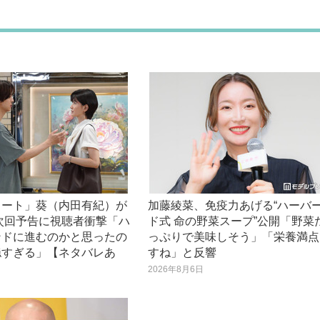
ノート」葵（内田有紀）が
加藤綾菜、免疫力あげる“ハーバ
次回予告に視聴者衝撃「ハ
ド式 命の野菜スープ”公開「野菜
ンドに進むのかと思ったの
っぷりで美味しそう」「栄養満点
穏すぎる」【ネタバレあ
すね」と反響
2026年8月6日
日