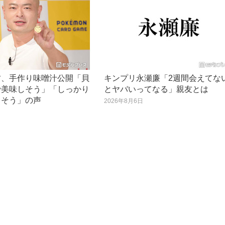
君、手作り味噌汁公開「貝
キンプリ永瀬廉「2週間会えてな
で美味しそう」「しっかり
とヤバいってなる」親友とは
てそう」の声
2026年8月6日
日