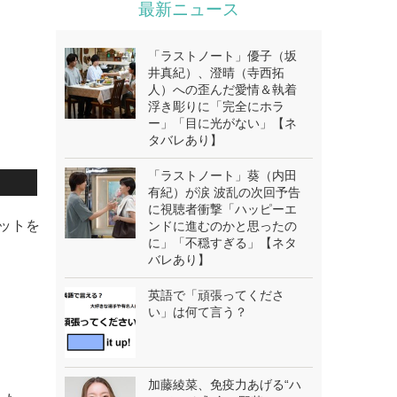
最新ニュース
「ラストノート」優子（坂
井真紀）、澄晴（寺西拓
人）への歪んだ愛情＆執着
浮き彫りに「完全にホラ
ー」「目に光がない」【ネ
タバレあり】
「ラストノート」葵（内田
有紀）が涙 波乱の次回予告
に視聴者衝撃「ハッピーエ
ョットを
ンドに進むのかと思ったの
に」「不穏すぎる」【ネタ
バレあり】
英語で「頑張ってくださ
い」は何て言う？
加藤綾菜、免疫力あげる“ハ