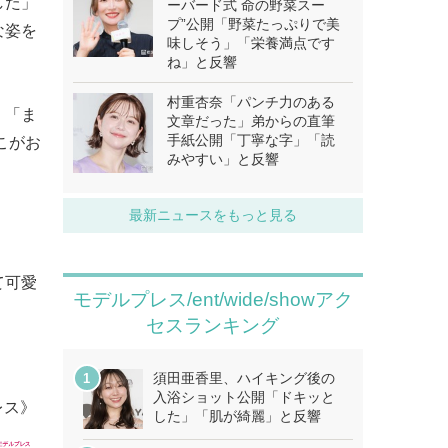
した」
ーバード式 命の野菜スー
プ”公開「野菜たっぷりで美
な姿を
味しそう」「栄養満点です
ね」と反響
村重杏奈「パンチ力のある
、「ま
文章だった」弟からの直筆
手紙公開「丁寧な字」「読
こがお
みやすい」と反響
最新ニュースをもっと見る
て可愛
モデルプレス/ent/wide/showアク
セスランキング
須田亜香里、ハイキング後の
入浴ショット公開「ドキッと
レス》
した」「肌が綺麗」と反響