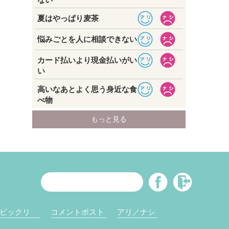
ビックリ
コメントポスト
アリ／ナシ