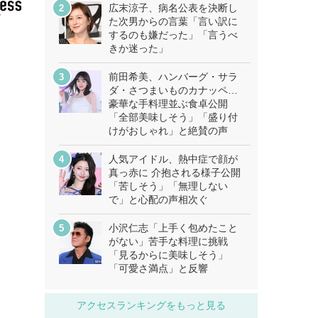
広末涼子、病名公表を決断し
た次男からの言葉「言い訳に
するのも嫌だった」「言うべ
きか迷った」
前田希美、ハンバーグ・サラ
ダ・さつまいものカナッペ…
豪華な手料理並ぶ食卓公開
「全部美味しそう」「盛り付
けがおしゃれ」と絶賛の声
人気アイドル、熱中症で顔が
真っ赤に 介抱される様子公開
「苦しそう」「無理しない
で」と心配の声相次ぐ
小沢仁志「上手く包めたこと
がない」苦手な料理に挑戦
「見るからに美味しそう」
「可愛さ満点」と反響
アクセスランキングをもっと見る