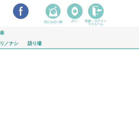
占い
登録・ログイン
当たる占い師
マイルーム
金
リ／ナシ
語り場