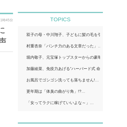
TOPICS
11時45分
に
双子の母・中川翔子、子どもに髪の毛を引っ張られ困っ
声
村重杏奈「パンチ力のある文章だった」…
堀内敬子、元宝塚トップスターからの豪華差し入れ披露
加藤綾菜、免疫力あげる“ハーバード式 命の野菜スープ
お風呂でゴシゴシ洗っても落ちません!…
更年期は「体臭の曲がり角」!?…
「女ってラクに稼げていいよな～」…