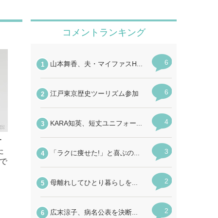
ー
た
で