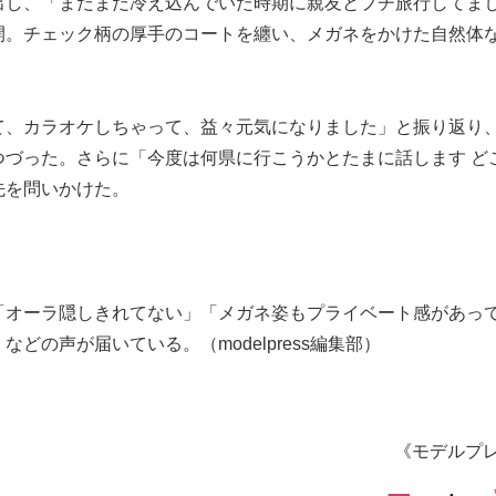
出し、「まだまだ冷え込んでいた時期に親友とプチ旅行してま
開。チェック柄の厚手のコートを纏い、メガネをかけた自然体
て、カラオケしちゃって、益々元気になりました」と振り返り
つづった。さらに「今度は何県に行こうかとたまに話します ど
先を問いかけた。
「オーラ隠しきれてない」「メガネ姿もプライベート感があっ
の声が届いている。（modelpress編集部）
《モデルプ