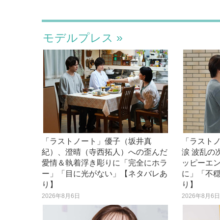
モデルプレス
「ラストノート」優子（坂井真
「ラスト
紀）、澄晴（寺西拓人）への歪んだ
涙 波乱の
愛情＆執着浮き彫りに「完全にホラ
ッピーエ
ー」「目に光がない」【ネタバレあ
に」「不
り】
り】
2026年8月6日
2026年8月6