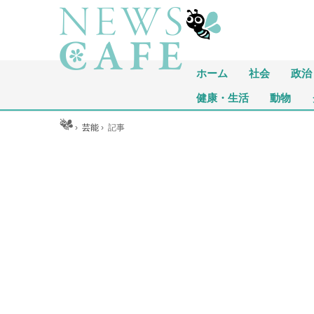
ホーム
社会
政治
健康・生活
動物
ホーム
›
芸能
›
記事