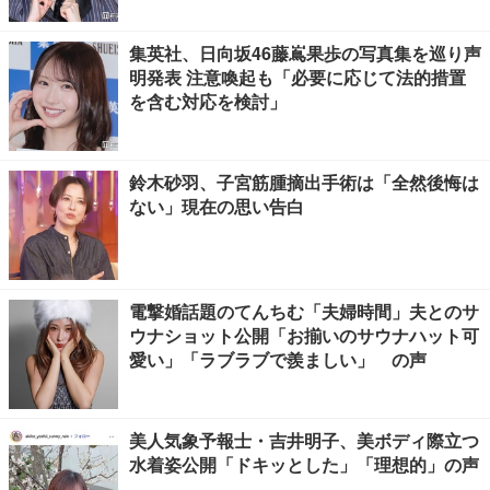
集英社、日向坂46藤嶌果歩の写真集を巡り声
明発表 注意喚起も「必要に応じて法的措置
を含む対応を検討」
鈴木砂羽、子宮筋腫摘出手術は「全然後悔は
ない」現在の思い告白
電撃婚話題のてんちむ「夫婦時間」夫とのサ
ウナショット公開「お揃いのサウナハット可
愛い」「ラブラブで羨ましい」 の声
美人気象予報士・吉井明子、美ボディ際立つ
水着姿公開「ドキッとした」「理想的」の声