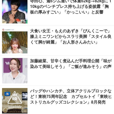
寺田心、週6ジム通いで体重62kg→82kgに 1
10kgのベンチプレス持ち上げる姿披露「胸
板の厚みすごい」「かっこいい」と反響
大食い女王・もえのあずき「ぴんくこーで」
膝上ミニワンピからスラリ美脚「スタイル良
くて脚が綺麗」「お人形さんみたい」
加藤綾菜、甘辛く煮込んだ手料理公開「味が
染みて美味しそう」「ご飯が進みそう」の声
バッグやハンカチ、立体アクリルブロックな
ど！東映75周年記念 カプセルトイ「東映ヒ
ストリカルグッズコレクション」8月発売