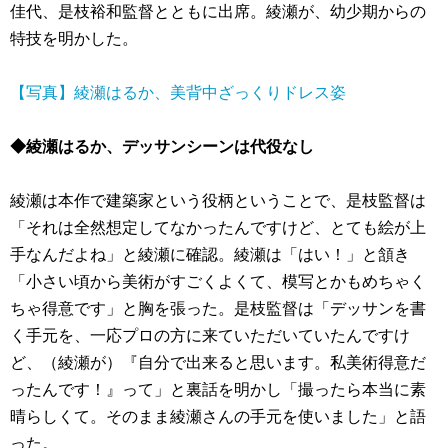
佳代、是枝裕和監督とともに出席。綾瀬が、幼少期からの
特技を明かした。
【写真】綾瀬はるか、美背中ざっくりドレス姿
◆綾瀬はるか、デッサンシーンは代役なし
綾瀬は本作で建築家という役柄ということで、是枝監督は
「それは全然想定してなかったんですけど、とても絵が上
手なんだよね」と綾瀬に確認。綾瀬は「はい！」と頷き
「小さい頃から美術がすごくよくて、模写とかもめちゃく
ちゃ得意です」と胸を張った。是枝監督は「デッサンを書
く手元を、一応プロの方に来ていただいていたんですけ
ど、（綾瀬が）『自分で出来ると思います。私美術得意だ
ったんです！』って」と裏話を明かし「撮ったら本当に素
晴らしくて。そのまま綾瀬さんの手元を使いました」と語
った。