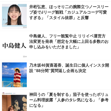
井桁弘恵、ほっそり二の腕際立つノースリー
ブ姿でJリーグ観戦「カジュアルコーデ可愛
すぎる」「スタイル抜群」と反響
中島健人、フリー観覧中止 リリイベ運営方
法変更を発表「想定を大幅に上回る多数のお
申し込みをいただきました」
乃木坂46賀喜遥香、誕生日に個人インスタ開
設 “88分間”質問返し企画も決定
神田うの「夏を制する」茄子を使ったボリュ
ーム料理披露「人参のタレ気になる」「参考
になる」