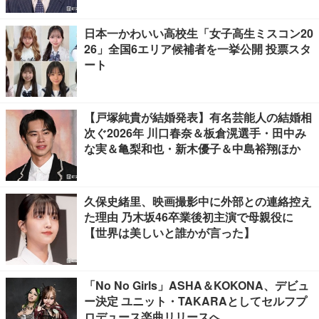
日本一かわいい高校生「女子高生ミスコン20
26」全国6エリア候補者を一挙公開 投票スタ
ート
【戸塚純貴が結婚発表】有名芸能人の結婚相
次ぐ2026年 川口春奈＆板倉滉選手・田中み
な実＆亀梨和也・新木優子＆中島裕翔ほか
久保史緒里、映画撮影中に外部との連絡控え
た理由 乃木坂46卒業後初主演で母親役に
【世界は美しいと誰かが言った】
「No No Girls」ASHA＆KOKONA、デビュ
ー決定 ユニット・TAKARAとしてセルフプ
ロデュース楽曲リリースへ