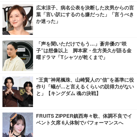
広末涼子、病名公表を決断した次男からの言
葉「言い訳にするのも嫌だった」「言うべき
か迷った」
「声を聞いただけでもう…」蒼井優の“咲
子”は想像以上 脚本家・生方美久が語る金
曜ドラマ「Tシャツが乾くまで」
“王賁”神尾楓珠、山崎賢人の“信”を基準に役
作り「蟻が…と言えるくらいの説得力がない
と」【キングダム 魂の決戦】
FRUITS ZIPPER鎮西寿々歌、体調不良でイ
ベント欠席 6人体制でパフォーマンスへ