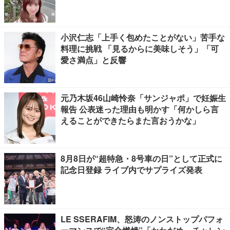
小沢仁志「上手く包めたことがない」苦手な
料理に挑戦 「見るからに美味しそう」「可
愛さ満点」と反響
元乃木坂46山崎怜奈「サンジャポ」で妊娠生
報告 公表迷った理由も明かす「何かしら言
えることができたらまた言おうかな」
8月8日が“超特急・8号車の日”として正式に
記念日登録 ライブ内でサプライズ発表
LE SSERAFIM、怒涛のノンストップパフォ