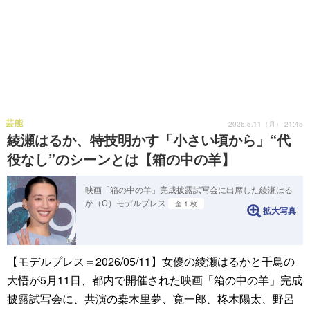
芸能
2026.5.11（月） 21:45
綾瀬はるか、特技明かす「小さい頃から」“代
役なし”のシーンとは【箱の中の羊】
映画「箱の中の羊」完成披露試写会に出席した綾瀬はる
か（C）モデルプレス
全 1 枚
拡大写真
【モデルプレス＝2026/05/11】女優の綾瀬はるかと千鳥の
大悟が5月11日、都内で開催された映画「箱の中の羊」完成
披露試写会に、共演の桒木里夢、寛一郎、柊木陽太、野呂