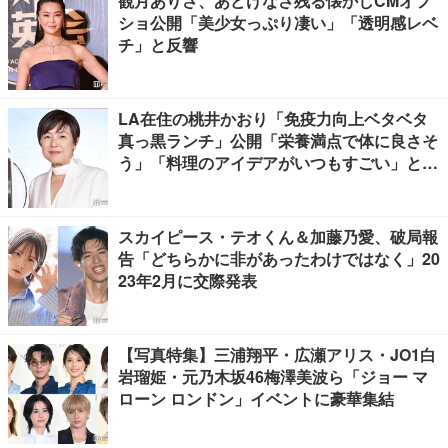
観月ありさ、あどけなさ残る懐かしCMオフ
ショ公開「美少女っぷり凄い」「透明感レベ
チ」と反響
LA在住の桃井かおり「免疫力向上ベタベタ
真っ黒ランチ」公開「栄養満点で体に良さそ
う」「料理のアイデアがいつもすごい」と反
響
スカイピース・テオくん＆加藤乃愛、破局報
告「どちらかに非があったわけではなく」20
23年2月に交際発表
【写真特集】三浦翔平・広瀬アリス・JO1白
岩瑠姫・元乃木坂46梅澤美波ら「ジョー マ
ローン ロンドン」イベントに豪華集結