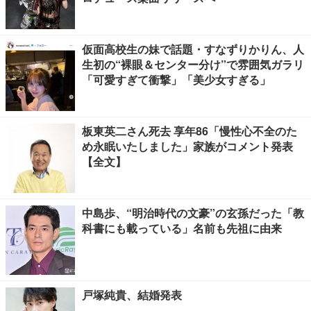
仮面高校生の妹で話題・すなずりかりん、人
生初の“裸眼＆センター分け”で雰囲気ガラリ
「可愛すぎて衝撃」「美少女すぎる」
板東英二さん死去 享年86「慢性心不全のた
め永眠いたしました」家族がコメント発表
【全文】
中島歩、“明治時代の文豪”の玄孫だった「教
科書にも載っている」名前も先祖に由来
戸塚純貴、結婚発表