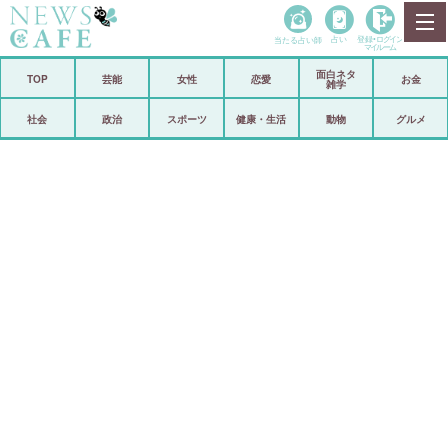
当たる占い師
占い
登録•
ログイン
マイルーム
面白ネタ
ホーム
TOP
芸能
女性
恋愛
お金
雑学
社会
政治
社会
政治
スポーツ
健康・生活
動物
グルメ
経済
海外
芸能
スポーツ
恋愛
ビックリ
コメントポスト
アリ／ナシ
リリース
ショップ
登録・ログイン/マイルーム