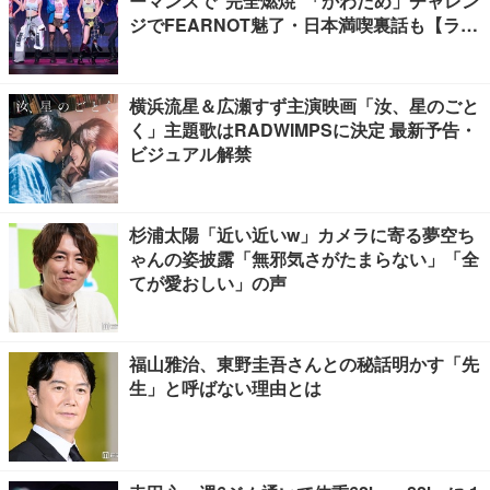
ーマンスで“完全燃焼”「かわだめ」チャレン
ジでFEARNOT魅了・日本満喫裏話も【ライ
ブレポート】
横浜流星＆広瀬すず主演映画「汝、星のごと
く」主題歌はRADWIMPSに決定 最新予告・
ビジュアル解禁
杉浦太陽「近い近いw」カメラに寄る夢空ち
ゃんの姿披露「無邪気さがたまらない」「全
てが愛おしい」の声
福山雅治、東野圭吾さんとの秘話明かす「先
生」と呼ばない理由とは