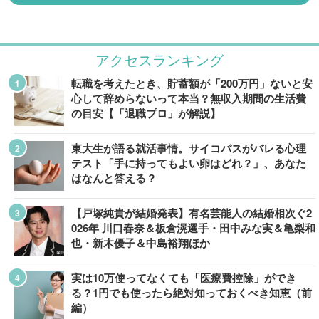
アクセスランキング
転職を考えたとき、貯蓄額が「200万円」ないと安
心して辞めらないって本当？無収入期間の生活費
の目安【「退職プロ」が解説】
東大生が語る就活事情。サイコパスがバレる心理
テスト「手に持ってもよい卵はどれ？」、あなた
はなんと答える？
【戸塚純貴が結婚発表】有名芸能人の結婚相次ぐ2
026年 川口春奈＆板倉滉選手・田中みな実＆亀梨和
也・新木優子＆中島裕翔ほか
実は10万使ってなくても「医療費控除」ができ
る？1円でも使ったら絶対知っておくべき知恵（前
編）