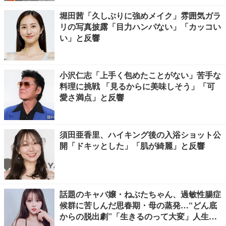
堀田茜「久しぶりに強めメイク」雰囲気ガラ
リの写真披露「目力ハンパない」「カッコい
い」と反響
小沢仁志「上手く包めたことがない」苦手な
料理に挑戦 「見るからに美味しそう」「可
愛さ満点」と反響
須田亜香里、ハイキング後の入浴ショット公
開「ドキッとした」「肌が綺麗」と反響
話題のキャバ嬢・ねぶたちゃん、過敏性腸症
候群に苦しんだ思春期・母の蒸発…“どん底
からの脱出劇”「生きるのって大変」人生変