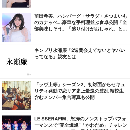
えた言葉とは【インタビュー連載Vol.1】
前田希美、ハンバーグ・サラダ・さつまいも
のカナッペ…豪華な手料理並ぶ食卓公開「全
部美味しそう」「盛り付けがおしゃれ」と絶
賛の声
キンプリ永瀬廉「2週間会えてないとヤバい
ってなる」親友とは
「ラヴ上等」シーズン2、初対面からセキュ
リティ発動で恋リア史上最速の波乱 転校生
含むメンバー集合写真も公開
LE SSERAFIM、怒涛のノンストップパフォ
ーマンスで“完全燃焼”「かわだめ」チャレン