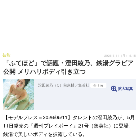
芸能
2026.5.11（月） 5:15
「ふてほど」で話題・澄田綾乃、銭湯グラビア
公開 メリハリボディ引き立つ
澄田綾乃（C）前康輔／集英社
全 1 枚
拡大写真
【モデルプレス＝2026/05/11】タレントの澄田綾乃が、5月
11日発売の『週刊プレイボーイ』21号（集英社）に登場。
銭湯で美しいボディを披露している。