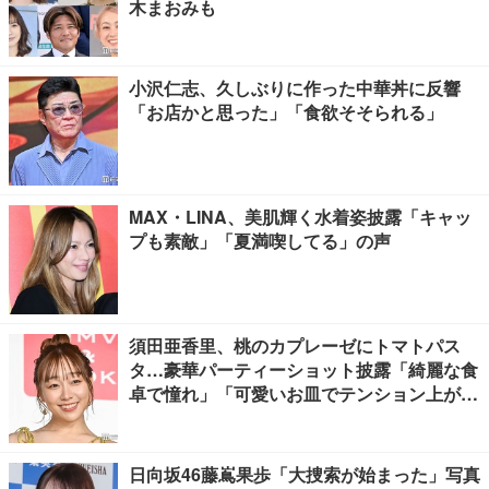
木まおみも
小沢仁志、久しぶりに作った中華丼に反響
「お店かと思った」「食欲そそられる」
MAX・LINA、美肌輝く水着姿披露「キャッ
プも素敵」「夏満喫してる」の声
須田亜香里、桃のカプレーゼにトマトパス
タ…豪華パーティーショット披露「綺麗な食
卓で憧れ」「可愛いお皿でテンション上が
る」の声
日向坂46藤嶌果歩「大捜索が始まった」写真