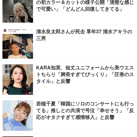
の初カラー＆カットの様子公開「清楚な感じ
で可愛い」「どんどん回復してきてる」
清水良太郎さんが死去 享年37 清水アキラの
三男
KARA知英、短丈ユニフォームから美ウエス
トちらり「脚長すぎてびっくり」「圧巻のス
タイル」と反響
若槻千夏「韓国にソロのコンサートにも行っ
てる」推しとの共演で号泣「幸せそう」「反
応がオタクすぎて感情移入」と反響