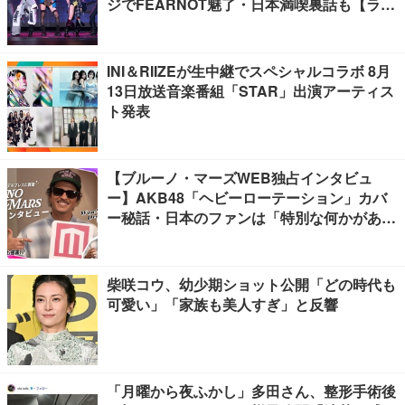
ジでFEARNOT魅了・日本満喫裏話も【ライ
ブレポート】
INI＆RIIZEが生中継でスペシャルコラボ 8月
13日放送音楽番組「STAR」出演アーティス
ト発表
【ブルーノ・マーズWEB独占インタビュ
ー】AKB48「ヘビーローテーション」カバ
ー秘話・日本のファンは「特別な何かがあ
る」…来日公演への期待語る
柴咲コウ、幼少期ショット公開「どの時代も
可愛い」「家族も美人すぎ」と反響
「月曜から夜ふかし」多田さん、整形手術後