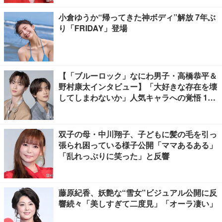
小倉ゆうか“帰ってきた神ボディ”解放 7年ぶ
り「FRIDAY」登場
【「ブルーロック」なにわ男子・高橋恭平＆
野村康太インタビュー】「大好きな存在を壊
してしまわないか」人気キャラへの覚悟 10
キロ増量の肉体改造秘話
双子の母・中川翔子、子どもに髪の毛を引っ
張られ困っている様子公開「ママあるある」
「乱れっぷりに笑った」と反響
藤原紀香、妖艶な“雪女”ビジュアル公開に反
響続々「美しすぎて二度見」「オーラ凄い」