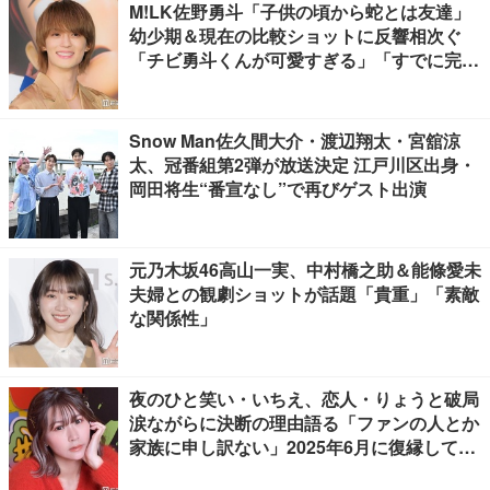
M!LK佐野勇斗「子供の頃から蛇とは友達」
幼少期＆現在の比較ショットに反響相次ぐ
「チビ勇斗くんが可愛すぎる」「すでに完成
されてる」
Snow Man佐久間大介・渡辺翔太・宮舘涼
太、冠番組第2弾が放送決定 江戸川区出身・
岡田将生“番宣なし”で再びゲスト出演
元乃木坂46高山一実、中村橋之助＆能條愛未
夫婦との観劇ショットが話題「貴重」「素敵
な関係性」
夜のひと笑い・いちえ、恋人・りょうと破局
涙ながらに決断の理由語る「ファンの人とか
家族に申し訳ない」2025年6月に復縁してい
た