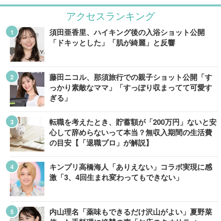
アクセスランキング
須田亜香里、ハイキング後の入浴ショット公開
「ドキッとした」「肌が綺麗」と反響
藤田ニコル、那須旅行での親子ショット公開「す
っかり素敵なママ」「すっぽり収まってて可愛す
ぎる」
転職を考えたとき、貯蓄額が「200万円」ないと安
心して辞めらないって本当？無収入期間の生活費
の目安【「退職プロ」が解説】
キンプリ高橋海人「ありえない」コラボ実現に感
激「3、4回生まれ変わってもできない」
内山理名「薬味もできるだけ沢山がよい」夏野菜