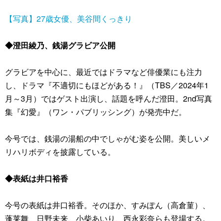
【写真】27歳女優、美谷間くっきり
◆澄田綾乃、銭湯グラビア公開
グラビアを中心に、最近ではドラマなど俳優業にも注力
し、ドラマ『不適切にもほどがある！』（TBS／2024年1
月～3月）ではゲスト出演し、話題を呼んだ澄田。2nd写真
集『幻愛』（ワン・パブリッシング）が発売中だ。
今号では、銭湯の湯船の中でしゃがむ姿を公開。美しいメ
リハリボディを披露している。
◆表紙は井口裕香
今号の表紙は井口裕香。そのほか、すみぽん（高倉菫）、
蓬莱舞、日野未来、小柴あいり、西永彩奈らも登場する。