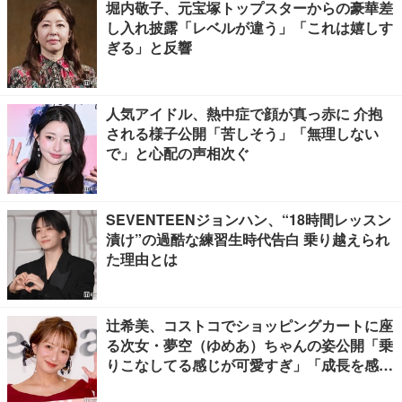
堀内敬子、元宝塚トップスターからの豪華差
し入れ披露「レベルが違う」「これは嬉しす
ぎる」と反響
人気アイドル、熱中症で顔が真っ赤に 介抱
される様子公開「苦しそう」「無理しない
で」と心配の声相次ぐ
SEVENTEENジョンハン、“18時間レッスン
漬け”の過酷な練習生時代告白 乗り越えられ
た理由とは
辻希美、コストコでショッピングカートに座
る次女・夢空（ゆめあ）ちゃんの姿公開「乗
りこなしてる感じが可愛すぎ」「成長を感じ
る」の声