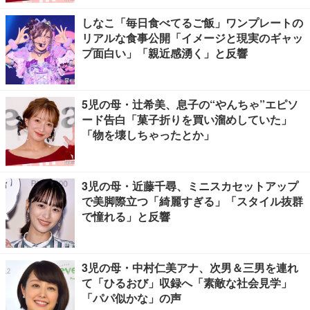
しなこ「毎日食べてるご飯」ワンプレートの
リアルな食事公開「イメージと現実のギャッ
プ面白い」「親近感湧く」と反響
5児の母・辻希美、息子の“やんちゃ”エピソ
ード告白「菓子折りを買い溜めしていた」
「物を壊しちゃったとか」
3児の母・近藤千尋、ミニスカセットアップ
で美脚際立つ「綺麗すぎる」「スタイル抜群
で憧れる」と反響
3児の母・中村仁美アナ、次男＆三男を連れ
て「ひるおび」収録へ「素敵な社会見学」
「パパ似かな」の声