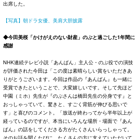
出席した。
【写真】朝ドラ女優、美肩大胆披露
◆今田美桜「かけがえのない財産」のぶと過ごした1年間に
感謝
NHK連続テレビ小説「あんぱん」主人公・のぶ役での演技
が評価された今田は「この度は素晴らしい賞をいただきあ
りがとうございます。今回は作品の『あんぱん』も一緒に
受賞できたということで、大変嬉しいです。そして先ほど
中園（ミホ）先生が『のぶさんは橋田先生の分身です』と
おっしゃっていて、驚きと、すごく背筋が伸びる思いで
す」と喜びのコメント。「放送が終わってから半年以上が
経っているのですが、本当にいろんな場所・場面で『あん
ぱん』の話をしてくださる方がたくさんいらっしゃって。
そのお話を聞くたびに、たくさんの方に支えていただいて