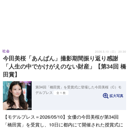
社会
2026.5.10（日） 20:30
今田美桜「あんぱん」撮影期間振り返り感謝
「人生の中でかけがえのない財産」【第34回 橋
田賞】
第34回「橋田賞」を受賞式に登場した今田美桜（C）モ
デルプレス
全 1 枚
拡大写真
【モデルプレス＝2026/05/10】女優の今田美桜が第34回
「橋田賞」を受賞し、10日に都内にて開催された授賞式に