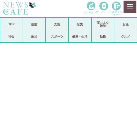
当たる占い師
占い
登録•
ログイン
マイルーム
面白ネタ
ホーム
TOP
芸能
女性
恋愛
お金
雑学
社会
政治
社会
政治
スポーツ
健康・生活
動物
グルメ
経済
海外
芸能
スポーツ
恋愛
ビックリ
コメントポスト
アリ／ナシ
リリース
ショップ
登録・ログイン/マイルーム