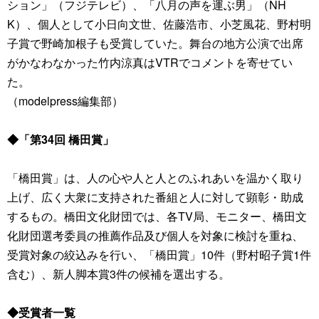
ション」（フジテレビ）、「八月の声を運ぶ男」（NH
K）、個人として小日向文世、佐藤浩市、小芝風花、野村明
子賞で野崎加根子も受賞していた。舞台の地方公演で出席
がかなわなかった竹内涼真はVTRでコメントを寄せてい
た。
（modelpress編集部）
◆「第34回 橋田賞」
「橋田賞」は、人の心や人と人とのふれあいを温かく取り
上げ、広く大衆に支持された番組と人に対して顕彰・助成
するもの。橋田文化財団では、各TV局、モニター、橋田文
化財団選考委員の推薦作品及び個人を対象に検討を重ね、
受賞対象の絞込みを行い、「橋田賞」10件（野村昭子賞1件
含む）、新人脚本賞3件の候補を選出する。
◆受賞者一覧