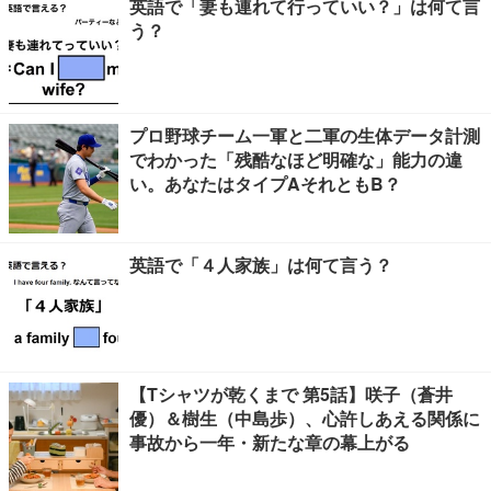
英語で「妻も連れて行っていい？」は何て言
う？
プロ野球チーム一軍と二軍の生体データ計測
でわかった「残酷なほど明確な」能力の違
い。あなたはタイプAそれともB？
英語で「４人家族」は何て言う？
【Tシャツが乾くまで 第5話】咲子（蒼井
優）＆樹生（中島歩）、心許しあえる関係に
事故から一年・新たな章の幕上がる