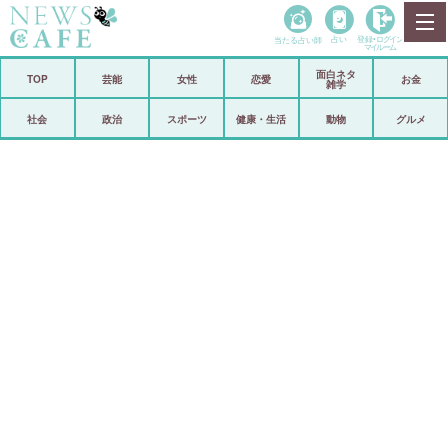
当たる占い師
占い
登録•
ログイン
マイルーム
面白ネタ
ホーム
TOP
芸能
女性
恋愛
お金
雑学
社会
政治
社会
政治
スポーツ
健康・生活
動物
グルメ
経済
海外
芸能
スポーツ
恋愛
ビックリ
コメントポスト
アリ／ナシ
リリース
ショップ
登録・ログイン/マイルーム