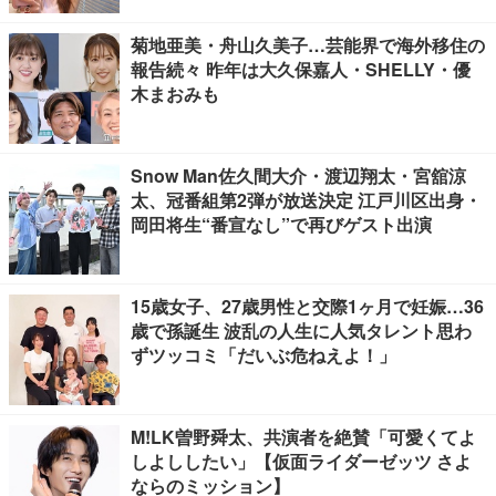
菊地亜美・舟山久美子…芸能界で海外移住の
報告続々 昨年は大久保嘉人・SHELLY・優
木まおみも
Snow Man佐久間大介・渡辺翔太・宮舘涼
太、冠番組第2弾が放送決定 江戸川区出身・
岡田将生“番宣なし”で再びゲスト出演
15歳女子、27歳男性と交際1ヶ月で妊娠…36
歳で孫誕生 波乱の人生に人気タレント思わ
ずツッコミ「だいぶ危ねえよ！」
M!LK曽野舜太、共演者を絶賛「可愛くてよ
しよししたい」【仮面ライダーゼッツ さよ
ならのミッション】