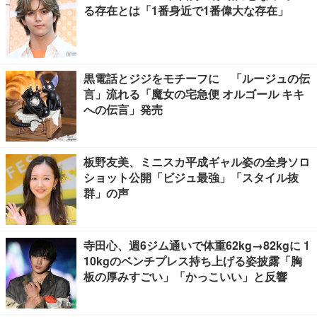
る存在とは「1番身近で1番偉大な存在」
黒電話とジジをモチーフに 「ルージュの伝
言」流れる「魔女の宅急便 オルゴール キキ
への伝言」発売
板野友美、ミニスカ平成ギャル姿の全身ソロ
ショット公開「ビジュ最強」「スタイル抜
群」の声
寺田心、週6ジム通いで体重62kg→82kgに 1
10kgのベンチプレス持ち上げる姿披露「胸
板の厚みすごい」「かっこいい」と反響