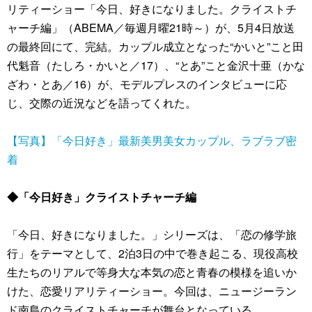
リティーショー「今日、好きになりました。クライストチ
ャーチ編」（ABEMA／毎週月曜21時～）が、5月4日放送
の最終回にて、完結。カップル成立となった“かいと”こと田
代魁音（たしろ・かいと／17）、“とあ”こと金沢十亜（かな
ざわ・とあ／16）が、モデルプレスのインタビューに応
じ、交際の近況などを語ってくれた。
【写真】「今日好き」最新美男美女カップル、ラブラブ密
着
◆「今日好き」クライストチャーチ編
「今日、好きになりました。」シリーズは、「恋の修学旅
行」をテーマとして、2泊3日の中で巻き起こる、現役高校
生たちのリアルで等身大な本気の恋と青春の模様を追いか
けた、恋愛リアリティーショー。今回は、ニュージーラン
ド南島のクライストチャーチが舞台となっている。