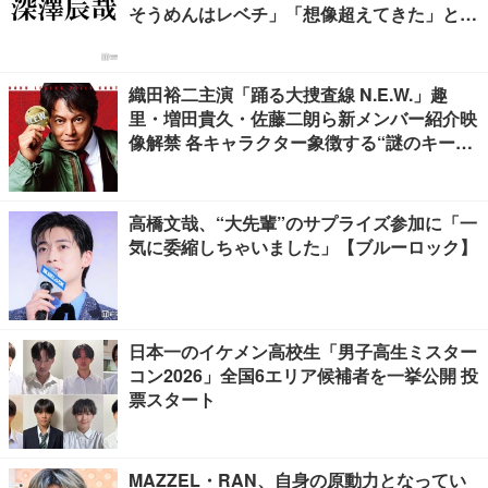
そうめんはレベチ」「想像超えてきた」と絶
賛の声
織田裕二主演「踊る大捜査線 N.E.W.」趣
里・増田貴久・佐藤二朗ら新メンバー紹介映
像解禁 各キャラクター象徴する“謎のキーワ
ード”も
高橋文哉、“大先輩”のサプライズ参加に「一
気に委縮しちゃいました」【ブルーロック】
日本一のイケメン高校生「男子高生ミスター
コン2026」全国6エリア候補者を一挙公開 投
票スタート
MAZZEL・RAN、自身の原動力となってい