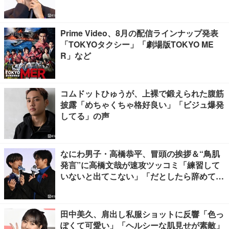
Prime Video、8月の配信ラインナップ発表
「TOKYOタクシー」「劇場版TOKYO ME
R」など
コムドットひゅうが、上裸で鍛えられた腹筋
披露「めちゃくちゃ格好良い」「ビジュ爆発
してる」の声
なにわ男子・高橋恭平、冒頭の挨拶＆“鳥肌
発言”に高橋文哉が速攻ツッコミ「練習して
いないと出てこない」「だとしたら辞めてく
ださい」【ブルーロック】
田中美久、肩出し私服ショットに反響「色っ
ぽくて可愛い」「ヘルシーな肌見せが素敵」