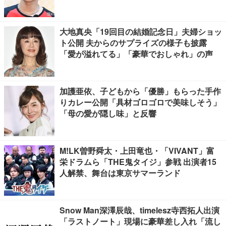
大地真央「19回目の結婚記念日」夫婦ショッ
ト公開 夫からのサプライズの様子も披露
「愛が溢れてる」「豪華でおしゃれ」の声
加護亜依、子どもから「優勝」もらった手作
りカレー公開「具材ゴロゴロで美味しそう」
「母の愛が隠し味」と反響
M!LK曽野舜太・上田竜也・「VIVANT」富
栄ドラムら「THE鬼タイジ」参戦 出演者15
人解禁、舞台は東京サマーランド
Snow Man深澤辰哉、timelesz寺西拓人出演
「ラストノート」現場に豪華差し入れ「流し