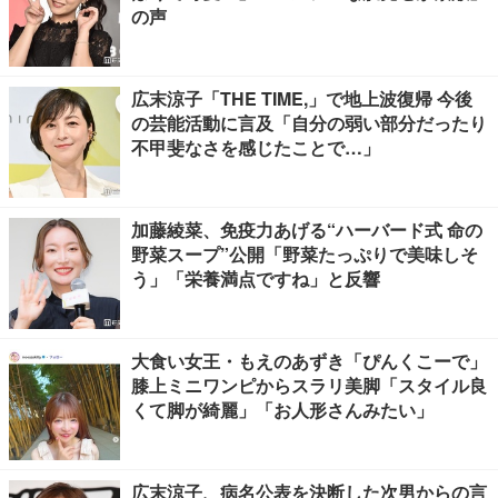
の声
広末涼子「THE TIME,」で地上波復帰 今後
の芸能活動に言及「自分の弱い部分だったり
不甲斐なさを感じたことで…」
加藤綾菜、免疫力あげる“ハーバード式 命の
野菜スープ”公開「野菜たっぷりで美味しそ
う」「栄養満点ですね」と反響
大食い女王・もえのあずき「ぴんくこーで」
膝上ミニワンピからスラリ美脚「スタイル良
くて脚が綺麗」「お人形さんみたい」
広末涼子、病名公表を決断した次男からの言