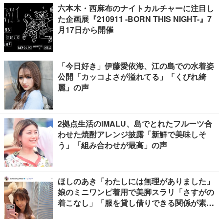
六本木・西麻布のナイトカルチャーに注目し
た企画展『210911 -BORN THIS NIGHT-』7
月17日から開催
「今日好き」伊藤愛依海、江の島での水着姿
公開「カッコよさが溢れてる」「くびれ綺
麗」の声
2拠点生活のIMALU、島でとれたフルーツ合
わせた焼酎アレンジ披露「新鮮で美味しそ
う」「組み合わせが最高」の声
ほしのあき「わたしには無理がありました」
娘のミニワンピ着用で美脚スラリ「さすがの
着こなし」「服を貸し借りできる関係が素
敵」と反響