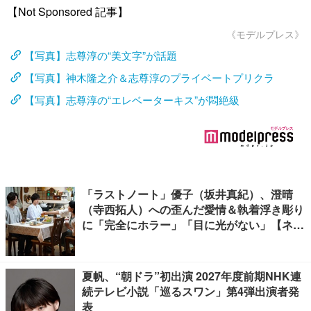
【Not Sponsored 記事】
《モデルプレス》
【写真】志尊淳の“美文字”が話題
【写真】神木隆之介＆志尊淳のプライベートプリクラ
【写真】志尊淳の“エレベーターキス”が悶絶級
「ラストノート」優子（坂井真紀）、澄晴
（寺西拓人）への歪んだ愛情＆執着浮き彫り
に「完全にホラー」「目に光がない」【ネタ
バレあり】
夏帆、“朝ドラ”初出演 2027年度前期NHK連
続テレビ小説「巡るスワン」第4弾出演者発
表