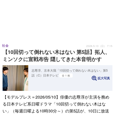
社会
2026.5.10（日） 7:15
【10回切って倒れない木はない 第5話】拓人、
ミンソクに宣戦布告 隠してきた本音明かす
志尊淳、京本大我「10回切って倒れない木はない」第5
話（C）日本テレビ
全 1 枚
拡大写真
【モデルプレス＝2026/05/10】俳優の志尊淳が主演を務め
る日本テレビ系日曜ドラマ「10回切って倒れない木はな
い」（毎週日曜よる10時30分～）の第5話が、10日に放送