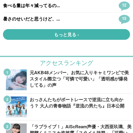
アクセスランキング
元AKB48メンバー、お気に入りキャミワンピで美
スタイル際立つ「可憐で可愛い」「透明感が爆発
してる」の声
おっさんたちがボートレースで逆流に立ち向か
う？ 大人の青春物語『逆流の男たち』日本公開
「ラブライブ！」AiScReam声優・大西亜玖璃、美
脚輝くミニスカ姿披露「スタイル抜群」「可愛い