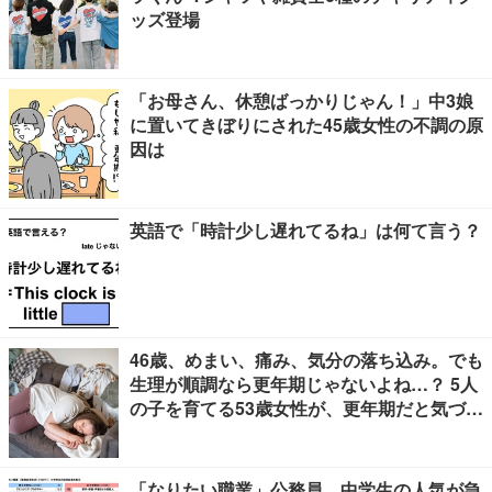
ッズ登場
「お母さん、休憩ばっかりじゃん！」中3娘
に置いてきぼりにされた45歳女性の不調の原
因は
英語で「時計少し遅れてるね」は何て言う？
46歳、めまい、痛み、気分の落ち込み。でも
生理が順調なら更年期じゃないよね…？ 5人
の子を育てる53歳女性が、更年期だと気づく
までに4年かかった理由【100人の更年期・
リバイバル】
「なりたい職業」公務員、中学生の人気が急