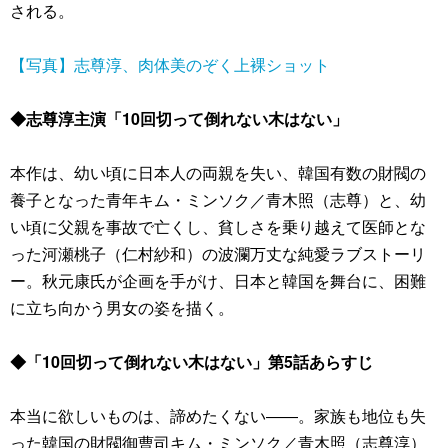
される。
【写真】志尊淳、肉体美のぞく上裸ショット
◆志尊淳主演「10回切って倒れない木はない」
本作は、幼い頃に日本人の両親を失い、韓国有数の財閥の
養子となった青年キム・ミンソク／青木照（志尊）と、幼
い頃に父親を事故で亡くし、貧しさを乗り越えて医師とな
った河瀬桃子（仁村紗和）の波瀾万丈な純愛ラブストーリ
ー。秋元康氏が企画を手がけ、日本と韓国を舞台に、困難
に立ち向かう男女の姿を描く。
◆「10回切って倒れない木はない」第5話あらすじ
本当に欲しいものは、諦めたくない――。家族も地位も失
った韓国の財閥御曹司キム・ミンソク／青木照（志尊淳）