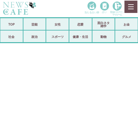
当たる占い師
占い
登録•
ログイン
マイルーム
面白ネタ
ホーム
TOP
芸能
女性
恋愛
お金
雑学
社会
政治
社会
政治
スポーツ
健康・生活
動物
グルメ
経済
海外
芸能
スポーツ
恋愛
ビックリ
コメントポスト
アリ／ナシ
リリース
ショップ
登録・ログイン/マイルーム