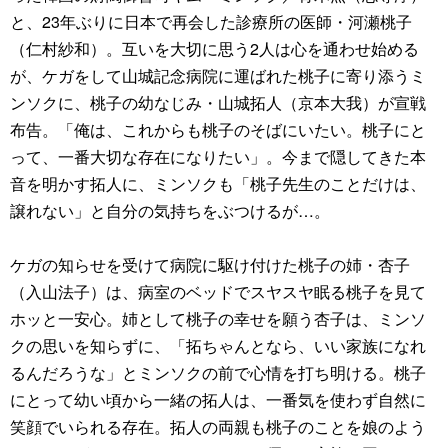
と、23年ぶりに日本で再会した診療所の医師・河瀬桃子
（仁村紗和）。互いを大切に思う2人は心を通わせ始める
が、ケガをして山城記念病院に運ばれた桃子に寄り添うミ
ンソクに、桃子の幼なじみ・山城拓人（京本大我）が宣戦
布告。「俺は、これからも桃子のそばにいたい。桃子にと
って、一番大切な存在になりたい」。今まで隠してきた本
音を明かす拓人に、ミンソクも「桃子先生のことだけは、
譲れない」と自分の気持ちをぶつけるが…。
ケガの知らせを受けて病院に駆け付けた桃子の姉・杏子
（入山法子）は、病室のベッドでスヤスヤ眠る桃子を見て
ホッと一安心。姉として桃子の幸せを願う杏子は、ミンソ
クの思いを知らずに、「拓ちゃんとなら、いい家族になれ
るんだろうな」とミンソクの前で心情を打ち明ける。桃子
にとって幼い頃から一緒の拓人は、一番気を使わず自然に
笑顔でいられる存在。拓人の両親も桃子のことを娘のよう