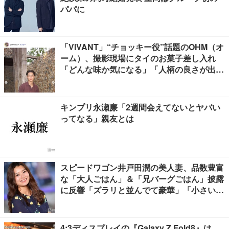
パパに
「VIVANT」“チョッキー役”話題のOHM（オ
ーム）、撮影現場にタイのお菓子差し入れ
「どんな味か気になる」「人柄の良さが出て
る」
キンプリ永瀬廉「2週間会えてないとヤバい
ってなる」親友とは
スピードワゴン井戸田潤の美人妻、品数豊富
な「大人ごはん」＆「兄バーグごはん」披露
に反響「ズラリと並んでて豪華」「小さい海
苔巻きがかわいい」
4:3ディスプレイの『Galaxy Z Fold8』は