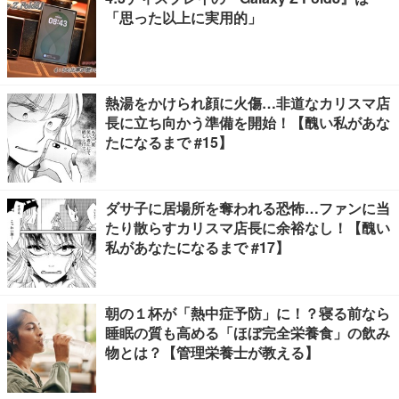
「思った以上に実用的」
熱湯をかけられ顔に火傷…非道なカリスマ店
長に立ち向かう準備を開始！【醜い私があな
たになるまで #15】
ダサ子に居場所を奪われる恐怖…ファンに当
たり散らすカリスマ店長に余裕なし！【醜い
私があなたになるまで #17】
朝の１杯が「熱中症予防」に！？寝る前なら
睡眠の質も高める「ほぼ完全栄養食」の飲み
物とは？【管理栄養士が教える】