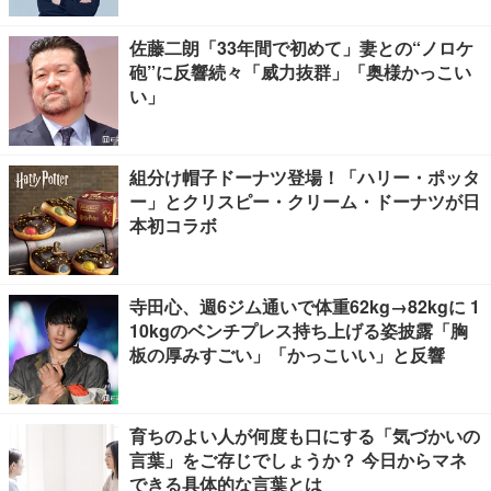
佐藤二朗「33年間で初めて」妻との“ノロケ
砲”に反響続々「威力抜群」「奥様かっこい
い」
組分け帽子ドーナツ登場！「ハリー・ポッタ
ー」とクリスピー・クリーム・ドーナツが日
本初コラボ
寺田心、週6ジム通いで体重62kg→82kgに 1
10kgのベンチプレス持ち上げる姿披露「胸
板の厚みすごい」「かっこいい」と反響
育ちのよい人が何度も口にする「気づかいの
言葉」をご存じでしょうか？ 今日からマネ
できる具体的な言葉とは