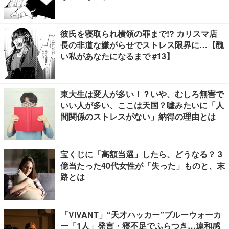
彼氏を寝取られ横領の罪まで!? カリスマ店
長の非道な嫌がらせでストレス限界に…【醜
い私があなたになるまで #13】
東大生は変人が多い！？いや、むしろ無害で
いい人が多い、ここは天国？嘘みたいに「人
間関係のストレスがない」納得の理由とは
宝くじに「高額当選」したら、どうなる？ 3
億当たった40代女性が「失った」ものと、末
路とは
「VIVANT」“天才ハッカー”ブルーウォーカ
ー「1人」発言・寝不足でふらつき…違和感