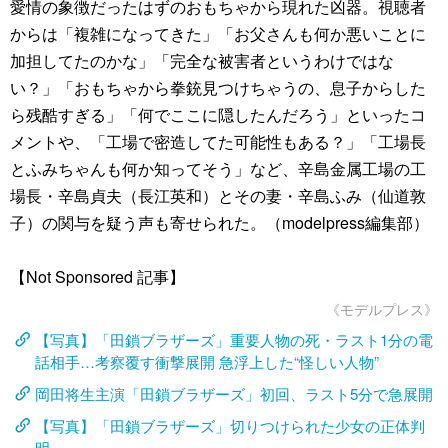
愛情の象徴だったはずのおもちゃから現れた凶器。視聴者
からは「複雑になってきた」「お父さんも何か悪いことに
加担してたのかな」「完全な被害者というわけではな
い？」「おもちゃから拳銃見つけちゃうの、息子からした
ら残酷すぎる」「何でここに隠したんだろう」といったコ
メントや、「工場で密造してた可能性もある？」「工場長
とふみちゃんも何か知ってそう」など、辛島金属工場の工
場長・辛島貞夫（長江英和）とその妻・辛島ふみ（仙道敦
子）の関与を疑う声も寄せられた。（modelpress編集部）
【Not Sponsored 記事】
《モデルプレス》
【写真】「田鎖ブラザーズ」重要人物の死・ラスト1分の電
話相手…考察覆す衝撃展開 急浮上した“怪しい人物”
岡田将生主演「田鎖ブラザーズ」初回、ラスト5分で急展開
【写真】「田鎖ブラザーズ」切りつけられた少女の正体判
明