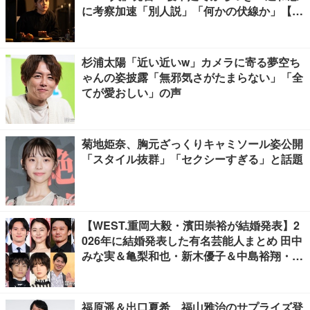
に考察加速「別人説」「何かの伏線か」【ネ
タバレあり】
杉浦太陽「近い近いw」カメラに寄る夢空ち
ゃんの姿披露「無邪気さがたまらない」「全
てが愛おしい」の声
菊地姫奈、胸元ざっくりキャミソール姿公開
「スタイル抜群」「セクシーすぎる」と話題
【WEST.重岡大毅・濱田崇裕が結婚発表】2
026年に結婚発表した有名芸能人まとめ 田中
みな実＆亀梨和也・新木優子＆中島裕翔・川
口春奈＆板倉滉選手ほか
福原遥＆出口夏希、福山雅治のサプライズ登