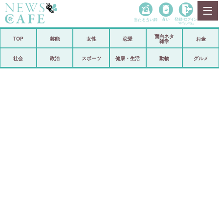
当たる占い師
占い
登録•
ログイン
マイルーム
面白ネタ
ホーム
TOP
芸能
女性
恋愛
お金
雑学
社会
政治
社会
政治
スポーツ
健康・生活
動物
グルメ
経済
海外
芸能
スポーツ
恋愛
ビックリ
コメントポスト
アリ／ナシ
リリース
ショップ
登録・ログイン/マイルーム