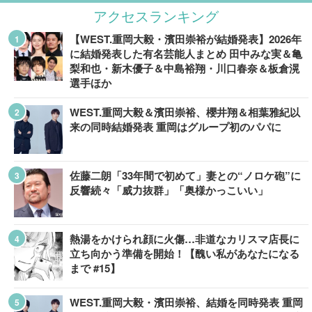
アクセスランキング
【WEST.重岡大毅・濱田崇裕が結婚発表】2026年
に結婚発表した有名芸能人まとめ 田中みな実＆亀
梨和也・新木優子＆中島裕翔・川口春奈＆板倉滉
選手ほか
WEST.重岡大毅＆濱田崇裕、櫻井翔＆相葉雅紀以
来の同時結婚発表 重岡はグループ初のパパに
佐藤二朗「33年間で初めて」妻との“ノロケ砲”に
反響続々「威力抜群」「奥様かっこいい」
熱湯をかけられ顔に火傷…非道なカリスマ店長に
立ち向かう準備を開始！【醜い私があなたになる
まで #15】
WEST.重岡大毅・濱田崇裕、結婚を同時発表 重岡