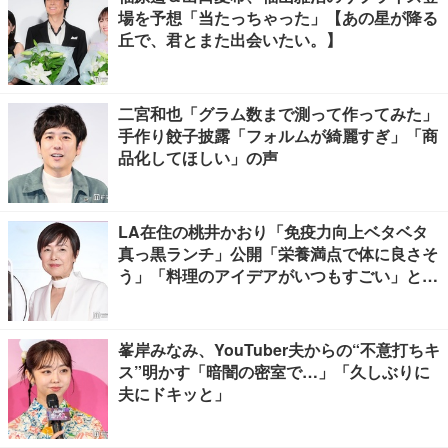
場を予想「当たっちゃった」【あの星が降る
丘で、君とまた出会いたい。】
二宮和也「グラム数まで測って作ってみた」
手作り餃子披露「フォルムが綺麗すぎ」「商
品化してほしい」の声
LA在住の桃井かおり「免疫力向上ベタベタ
真っ黒ランチ」公開「栄養満点で体に良さそ
う」「料理のアイデアがいつもすごい」と反
響
峯岸みなみ、YouTuber夫からの“不意打ちキ
ス”明かす「暗闇の密室で…」「久しぶりに
夫にドキッと」