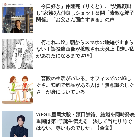
「今日好き」仲陸翔（りくと）、“父親顔出
し”家族3人仲良しショット公開「素敵な親子
関係」「お父さん面白すぎる」の声
「何これ…!?」朝からスマホの通知が止まら
ない！誤投稿画像が拡散され大炎上【醜い私
があなたになるまで #19】
「普段の生活がバレる」オフィスでのNGし
ぐさ。知的で気品がある人は「無意識のしぐ
さ」が身についている
WEST.重岡大毅・濱田崇裕、結婚を同時発表
重岡は第1子誕生伝える「決して当たり前で
はない、尊いものでした」【全文】