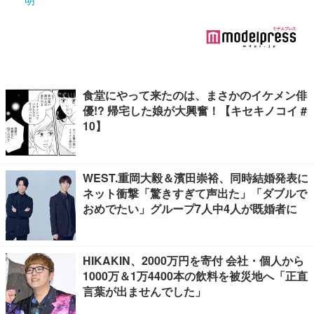
食堂にやって来たのは、まさかのイケメン俳
優!? 帰宅した娘が大興奮！【キセキノコイ #
10】
WEST.重岡大毅＆濱田崇裕、同時結婚発表に
ネット衝撃「驚きすぎて声出た」「ダブルで
おめでたい」グループ7人中4人が既婚者に
HIKAKIN、2000万円を寄付 会社・個人から
1000万＆1万4400本の飲料を被災地へ「正直
言葉が出ませんでした」