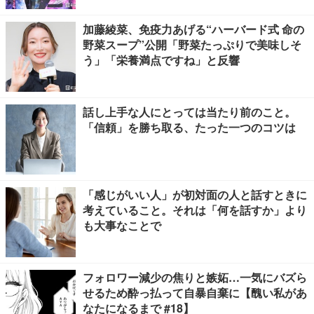
加藤綾菜、免疫力あげる“ハーバード式 命の
野菜スープ”公開「野菜たっぷりで美味しそ
う」「栄養満点ですね」と反響
話し上手な人にとっては当たり前のこと。
「信頼」を勝ち取る、たった一つのコツは
「感じがいい人」が初対面の人と話すときに
考えていること。それは「何を話すか」より
も大事なことで
フォロワー減少の焦りと嫉妬…一気にバズら
せるため酔っ払って自暴自棄に【醜い私があ
なたになるまで #18】