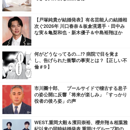
【戸塚純貴が結婚発表】有名芸能人の結婚相
次ぐ2026年 川口春奈＆板倉滉選手・田中み
な実＆亀梨和也・新木優子＆中島裕翔ほか
何がどうなってるの…!? 病院で目を覚ま
し、告げられた衝撃の事実とは？【正しい不
倫 #９】
市川團十郎、 プールサイドで稽古する息子
の姿公開に反響「将来が楽しみ」「すっかり
役者の後ろ姿」の声
WEST.重岡大毅＆濱田崇裕、櫻井翔＆相葉雅
紀以来の同時結婚発表 重岡はグループ初の