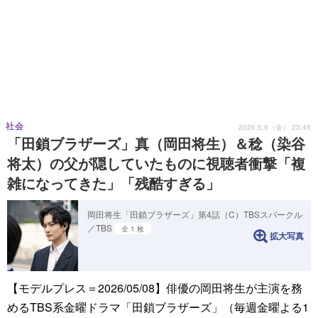
社会
2026.5.8（金） 23:45
「田鎖ブラザーズ」真（岡田将生）＆稔（染谷
将太）の父が隠していたものに視聴者衝撃「複
雑になってきた」「残酷すぎる」
岡田将生「田鎖ブラザーズ」第4話（C）TBSスパークル
／TBS
全 1 枚
拡大写真
【モデルプレス＝2026/05/08】俳優の岡田将生が主演を務
めるTBS系金曜ドラマ「田鎖ブラザーズ」（毎週金曜よる1