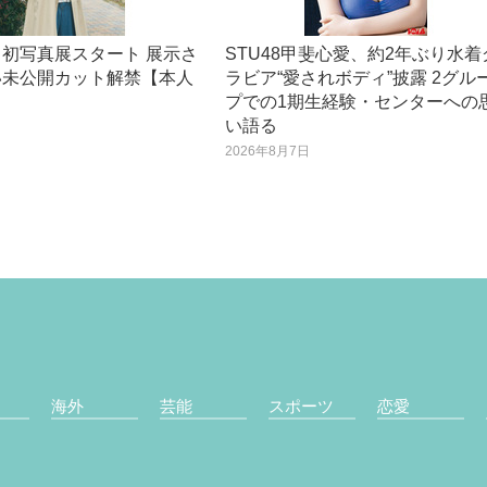
初写真展スタート 展示さ
STU48甲斐心愛、約2年ぶり水着
い未公開カット解禁【本人
ラビア“愛されボディ”披露 2グル
】
プでの1期生経験・センターへの
い語る
日
2026年8月7日
海外
芸能
スポーツ
恋愛