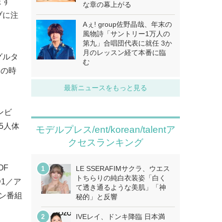
ます
な章の幕上がる
ブに注
Aぇ! group佐野晶哉、年末の
風物詩「サントリー1万人の
第九」合唱団代表に就任 3か
月のレッスン経て本番に臨
グルタ
む
ジの時
最新ニュースをもっと見る
ンビ
5人体
モデルプレス/ent/korean/talentア
クセスランキング
OF
LE SSERAFIMサクラ、ウエス
トちらりの純白衣装姿「白く
D1／ア
て透き通るような美肌」「神
ョン番組
秘的」と反響
IVEレイ、ドンキ降臨 日本満