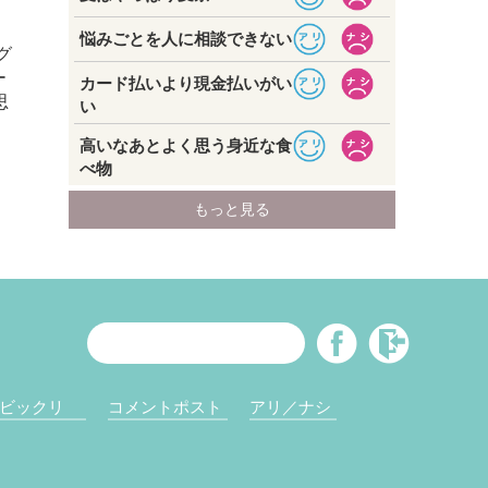
グ
ー
思
ビックリ
コメントポスト
アリ／ナシ