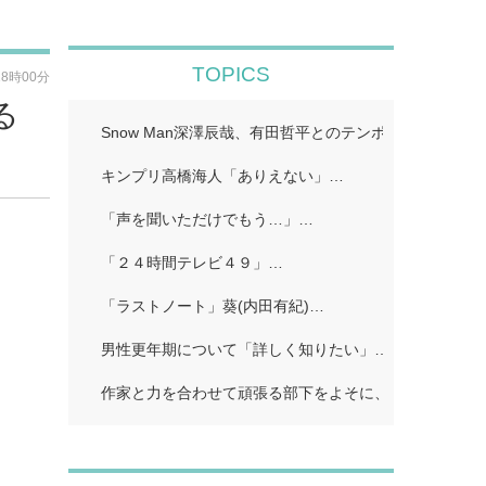
TOPICS
18時00分
る
Snow Man深澤辰哉、有田哲平とのテンポに手応え “
キンプリ高橋海人「ありえない」…
「声を聞いただけでもう…」…
「２４時間テレビ４９」…
「ラストノート」葵(内田有紀)…
男性更年期について「詳しく知りたい」…
作家と力を合わせて頑張る部下をよそに、上司は陰で悪