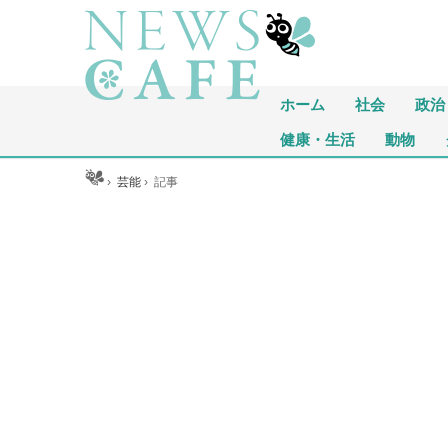
ホーム
社会
政治
健康・生活
動物
ホーム
›
芸能
›
記事