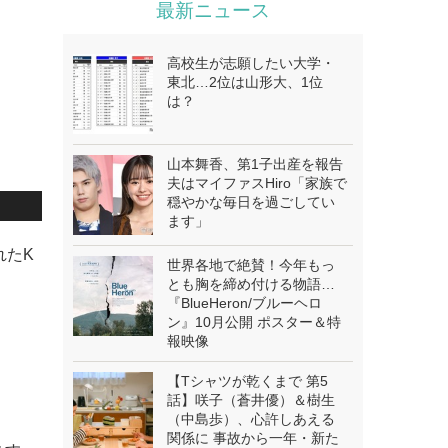
最新ニュース
高校生が志願したい大学・
東北…2位は山形大、1位
は？
山本舞香、第1子出産を報告
夫はマイファスHiro「家族で
穏やかな毎日を過ごしてい
ます」
れたK
世界各地で絶賛！今年もっ
とも胸を締め付ける物語…
『BlueHeron/ブルーヘロ
ン』10月公開 ポスター＆特
報映像
【Tシャツが乾くまで 第5
話】咲子（蒼井優）＆樹生
（中島歩）、心許しあえる
関係に 事故から一年・新た