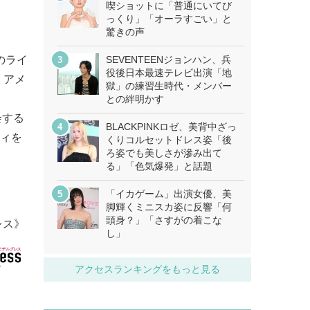
喫ショットに「普通にいてび
っくり」「オーラすごい」と
驚きの声
のライ
SEVENTEENジョンハン、兵
役後日本最速テレビ出演「地
、アメ
獄」の練習生時代・メンバー
は
との絆明かす
会する
BLACKPINKロゼ、美背中ざっ
ティを
くりコルセットドレス姿「後
ろ姿でも美しさが滲み出て
る」「色気爆発」と話題
「イカゲーム」出演女優、美
脚輝くミニスカ姿に反響「何
頭身？」「さすがの着こな
レス》
し」
アクセスランキングをもっと見る