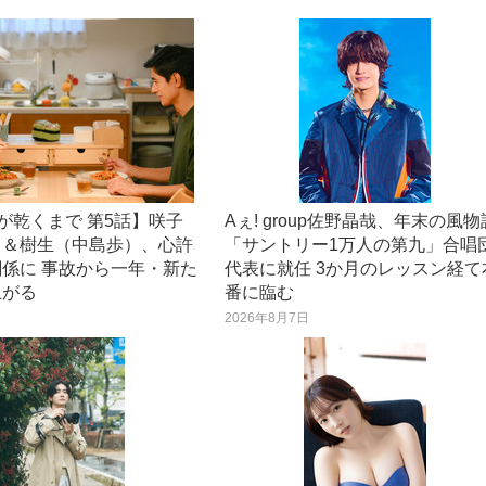
が乾くまで 第5話】咲子
Aぇ! group佐野晶哉、年末の風物
）＆樹生（中島歩）、心許
「サントリー1万人の第九」合唱
係に 事故から一年・新た
代表に就任 3か月のレッスン経て
上がる
番に臨む
日
2026年8月7日