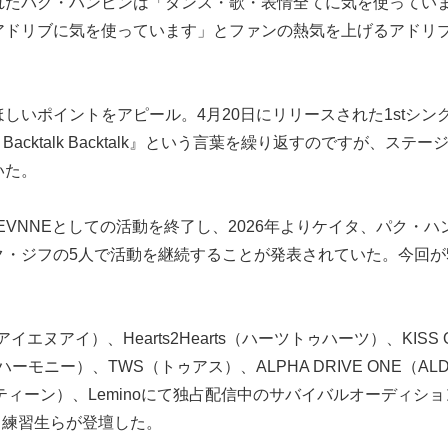
れたパク・ハンビンは「ダンス・歌・表情全てに気を使ってい
アドリブに気を使っています」とファンの熱気を上げるアドリ
しいポイントをアピール。4月20日にリリースされた1stシン
k Backtalk Backtalk』という言葉を繰り返すのですが、ステー
いた。
EVNNEとしての活動を終了し、2026年よりケイタ、パク・ハ
・ジフの5人で活動を継続することが発表されていた。今回が
エヌアイ）、Hearts2Hearts（ハーツトゥハーツ）、KISS 
ハーモニー）、TWS（トゥアス）、ALPHA DRIVE ONE（AL
ティーン）、Leminoにて独占配信中のサバイバルオーディシ
ている練習生らが登壇した。