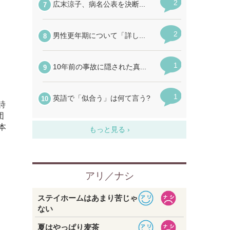
詩
団
本