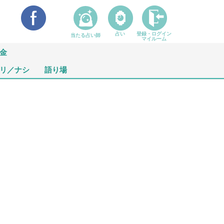
占い
登録・ログイン
当たる占い師
マイルーム
金
リ／ナシ
語り場