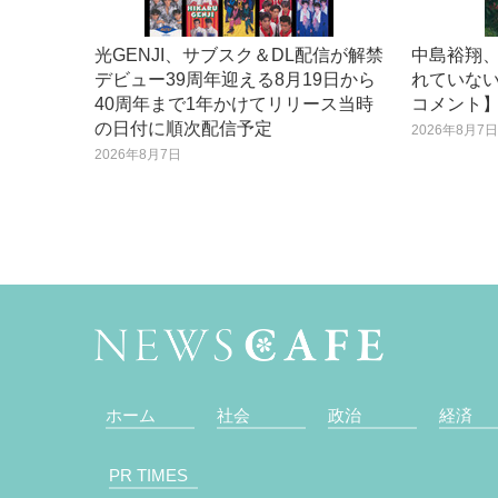
光GENJI、サブスク＆DL配信が解禁
中島裕翔、
デビュー39周年迎える8月19日から
れていな
40周年まで1年かけてリリース当時
コメント
の日付に順次配信予定
2026年8月7
2026年8月7日
ホーム
社会
政治
経済
PR TIMES