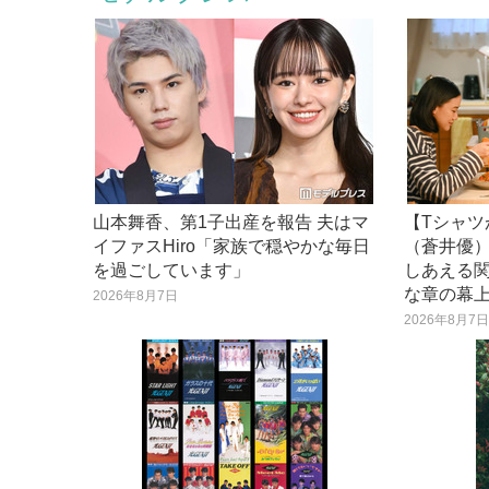
山本舞香、第1子出産を報告 夫はマ
【Tシャツ
イファスHiro「家族で穏やかな毎日
（蒼井優
を過ごしています」
しあえる関
な章の幕
2026年8月7日
2026年8月7