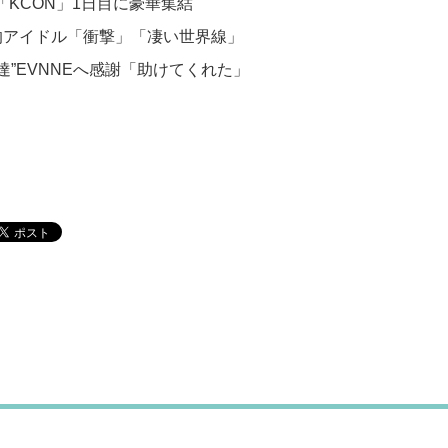
Eら「KCON」1日目に豪華集結
的アイドル「衝撃」「凄い世界線」
友達”EVNNEへ感謝「助けてくれた」