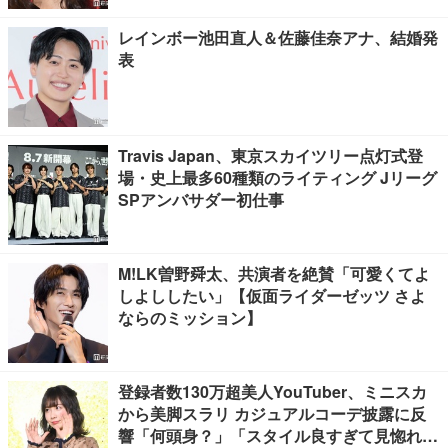
レインボー池田直人＆佐藤佳奈アナ、結婚発
表
Travis Japan、東京スカイツリー点灯式登
場・史上最多60種類のライティング Jリーグ
SPアンバサダー初仕事
M!LK曽野舜太、共演者を絶賛「可愛くてよ
しよししたい」【仮面ライダーゼッツ さよ
ならのミッション】
登録者数130万超美人YouTuber、ミニスカ
から美脚スラリ カジュアルコーデ披露に反
響「何頭身？」「スタイル良すぎて見惚れ