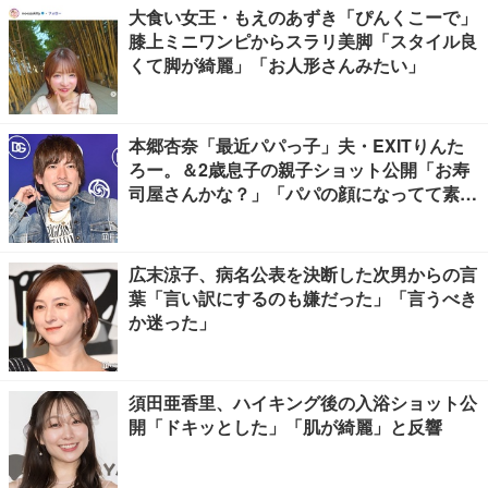
大食い女王・もえのあずき「ぴんくこーで」
膝上ミニワンピからスラリ美脚「スタイル良
くて脚が綺麗」「お人形さんみたい」
本郷杏奈「最近パパっ子」夫・EXITりんた
ろー。＆2歳息子の親子ショット公開「お寿
司屋さんかな？」「パパの顔になってて素
敵」と反響
広末涼子、病名公表を決断した次男からの言
葉「言い訳にするのも嫌だった」「言うべき
か迷った」
須田亜香里、ハイキング後の入浴ショット公
開「ドキッとした」「肌が綺麗」と反響