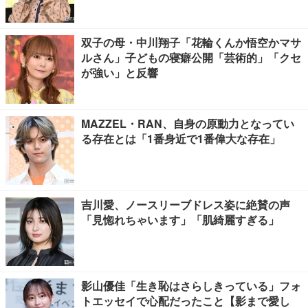
る」
双子の母・中川翔子「花輪くんか悟空かマサ
ルさん」子どもの寝癖公開「芸術的」「クセ
が強い」と反響
MAZZEL・RAN、自身の原動力となってい
る存在とは「1番身近で1番偉大な存在」
吉川愛、ノースリーブドレス姿に絶賛の声
「見惚れちゃいます」「肌綺麗すぎる」
影山優佳「生き恥はさらしきっている」フォ
トエッセイで心配だったこと【影まで愛し