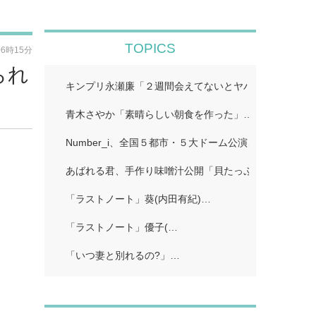
TOPICS
06時15分
られ
キンプリ永瀬廉「２週間会えてないとヤバいってなる」
青木さやか「素晴らしい朝食を作った」…
Number_i、全国５都市・５大ドーム公演…
あばれる君、手作り味噌汁公開「貝たっぷりで美味しそ
「ラストノート」葵(内田有紀)…
「ラストノート」優子(…
「いつ妻と別れるの?」…