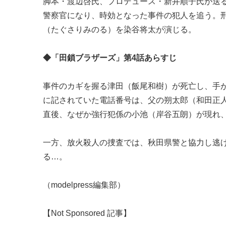
脚本・渡辺啓氏、プロデュース・新井順子氏が送る
警察官になり、時効となった事件の犯人を追う。
（たぐさりみのる）を染谷将太が演じる。
◆「田鎖ブラザーズ」第4話あらすじ
事件のカギを握る津田（飯尾和樹）が死亡し、手
に記されていた電話番号は、父の朔太郎（和田正
直後、なぜか強行犯係の小池（岸谷五朗）が現れ、
一方、放火殺人の捜査では、秋田県警と協力し逃
る…。
（modelpress編集部）
【Not Sponsored 記事】