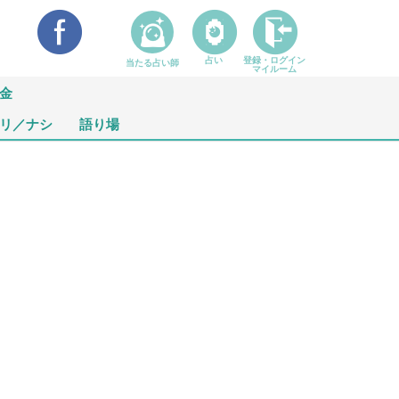
占い
登録・ログイン
当たる占い師
マイルーム
金
リ／ナシ
語り場