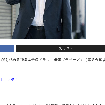
ポスト
生が主演を務めるTBS系金曜ドラマ「田鎖ブラザーズ」（毎週金曜よ
オーラ漂う