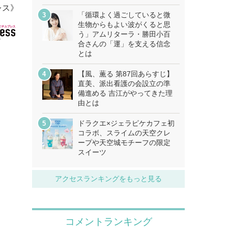
レス》
「循環よく過ごしていると微
生物からもよい波がくると思
う」アムリターラ・勝田小百
合さんの「運」を支える信念
とは
【風、薫る 第87回あらすじ】
直美、派出看護の会設立の準
備進める 吉江がやってきた理
由とは
ドラクエ×ジェラピケカフェ初
コラボ、スライムの天空クレ
ープや天空城モチーフの限定
スイーツ
アクセスランキングをもっと見る