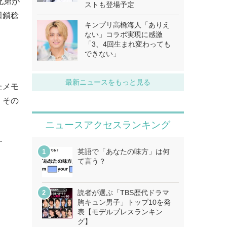
兄弟が
ストも登場予定
田鎖稔
キンプリ高橋海人「ありえ
ない」コラボ実現に感激
「3、4回生まれ変わっても
できない」
最新ニュースをもっと見る
たメモ
。その
ニュースアクセスランキング
す
英語で「あなたの味方」は何
て言う？
読者が選ぶ「TBS歴代ドラマ
胸キュン男子」トップ10を発
表【モデルプレスランキン
グ】