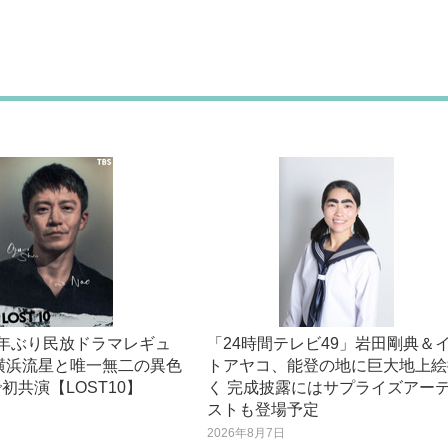
5年ぶり民放ドラマレギュ
「24時間テレビ49」岩田剛典＆
横浜流星と唯一無二の異色
トアヤコ、能登の地に巨大地上絵
初共演【LOST10】
く 完成披露にはサプライズアー
ストも登場予定
日
2026年8月7日