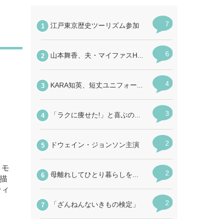
イモ
描
ティ