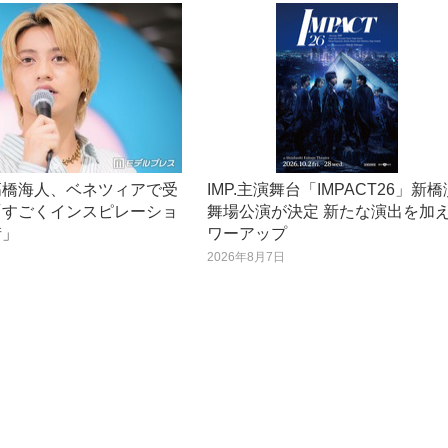
高橋海人、ベネツィアで受
IMP.主演舞台「IMPACT26」新橋
「すごくインスピレーショ
舞場公演が決定 新たな演出を加
街」
ワーアップ
日
2026年8月7日