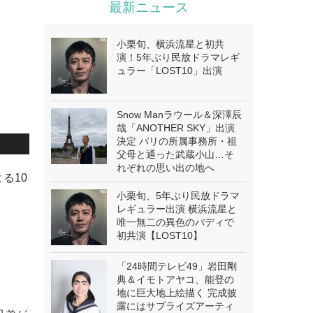
最新ニュース
小栗旬、横浜流星と初共
演！5年ぶり民放ドラマレギ
ュラー「LOST10」出演
Snow Manラウール＆深澤辰
哉「ANOTHER SKY」出演
決定 パリの所属事務所・祖
父母と通った武蔵小山…そ
れぞれの思い出の地へ
る10
小栗旬、5年ぶり民放ドラマ
レギュラー出演 横浜流星と
唯一無二の異色のバディで
初共演【LOST10】
「24時間テレビ49」岩田剛
典＆イモトアヤコ、能登の
地に巨大地上絵描く 完成披
露にはサプライズアーティ