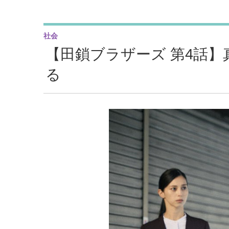
社会
【田鎖ブラザーズ 第4話】
る