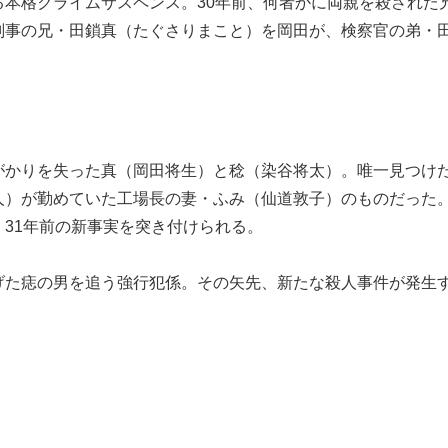
本格クライムサスペンス。30年前、何者かに両親を殺された
刑事の兄・田鎖真（たぐさりまこと）を岡田が、検察官の弟・
がかりを失った真（岡田将生）と稔（染谷将太）。唯一見つけ
人）が勤めていた工場長の妻・ふみ（仙道敦子）のものだった
31年前の新事実を突き付けられる。
げた痣の男を追う強行犯係。その矢先、新たな殺人事件が発生