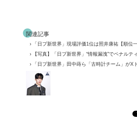
関連記事
「日プ新世界」現場評価1位は照井康祐【順位
【写真】「日プ新世界」“情報漏洩”でペナルテ
「日プ新世界」田中蒔ら「古時計チーム」がX