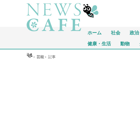
ホーム
社会
政治
健康・生活
動物
ホーム
›
芸能
›
記事