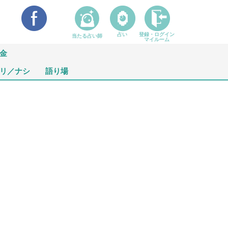
占い
登録・ログイン
当たる占い師
マイルーム
金
リ／ナシ
語り場