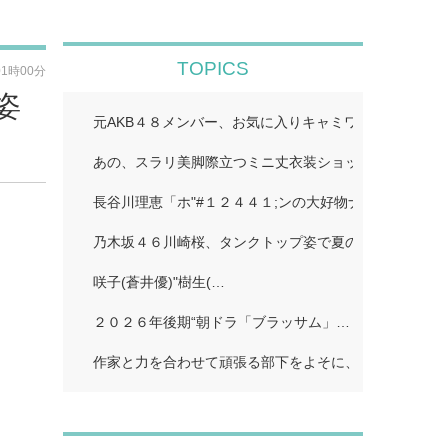
TOPICS
01時00分
姿
元AKB４８メンバー、お気に入りキャミワンピで美スタ
あの、スラリ美脚際立つミニ丈衣装ショット公開「二度
長谷川理恵「ホ"#１２４４１;ンの大好物ナホ"#１２４４
乃木坂４６川崎桜、タンクトップ姿で夏のワンシーン再現
咲子(蒼井優)"樹生(…
２０２６年後期“朝ドラ「ブラッサム」…
作家と力を合わせて頑張る部下をよそに、上司は陰で悪