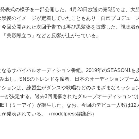
位発表式の様子を一部公開した。4月23日放送の第5話では、大
は黒髪のイメージが定着していたこともあり「自己プロデュー
、今回公開された次回予告では再び黒髪姿を披露した。視聴者
」「美形際立つ」などと反響が上がっている。
るサバイバルオーディション番組。2019年のSEASON1を
み出し、SNSのトレンドを席巻。日本のオーディションブー
ィションは、練習生がダンスや歌唱などのさまざまなミッショ
バーが決定する。過去3回開催されたグループオーディションで
ME:I（ミーアイ）が誕生した。なお、今回のデビュー人数は12
表されている。（modelpress編集部）