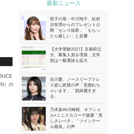
最新ニュース
双子の母・中川翔子、松村
沙友理からのプレゼント公
開「センス抜群」「もらっ
たら嬉しい」と反響
【大学受験2027】京都府立
大、募集人員を増員…文学
部は一般選抜も拡大
DUCE
吉川愛、ノースリーブドレ
RI）の
ス姿に絶賛の声「見惚れち
ゃいます」「肌綺麗すぎ
る」
乃木坂46川崎桜、オフショ
ル×ミニスカコーデ披露「美
しさレベチ」「ツインテー
ル最高」の声