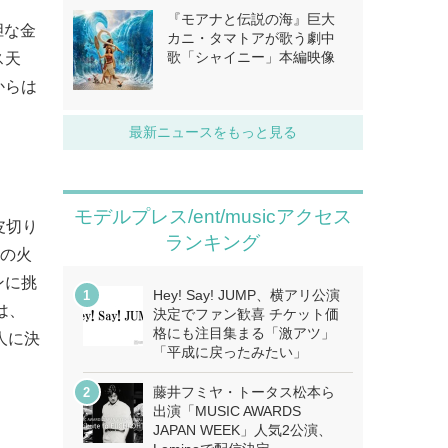
『モアナと伝説の海』巨大
胆な金
カニ・タマトアが歌う劇中
歌「シャイニー」本編映像
ス天
からは
最新ニュースをもっと見る
モデルプレス/ent/musicアクセス
皮切り
ランキング
ムの火
ンに挑
Hey! Say! JUMP、横アリ公演
は、
決定でファン歓喜 チケット価
格にも注目集まる「激アツ」
人に決
「平成に戻ったみたい」
藤井フミヤ・トータス松本ら
出演「MUSIC AWARDS
JAPAN WEEK」人気2公演、