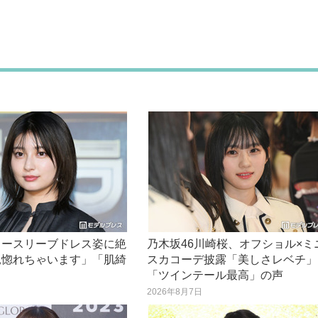
ノースリーブドレス姿に絶
乃木坂46川崎桜、オフショル×ミ
見惚れちゃいます」「肌綺
スカコーデ披露「美しさレベチ」
」
「ツインテール最高」の声
日
2026年8月7日