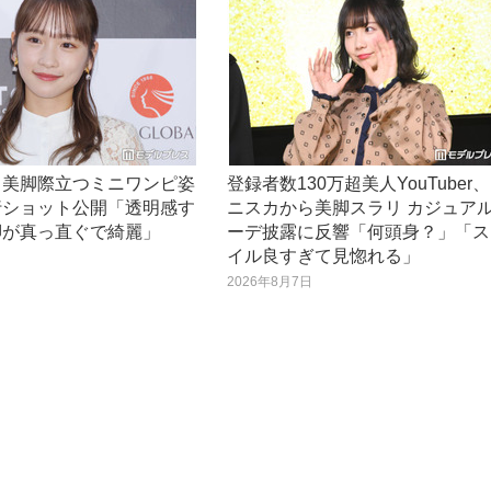
、美脚際立つミニワンピ姿
登録者数130万超美人YouTuber
行ショット公開「透明感す
ニスカから美脚スラリ カジュア
脚が真っ直ぐで綺麗」
ーデ披露に反響「何頭身？」「ス
イル良すぎて見惚れる」
日
2026年8月7日