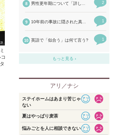
、ミ
ルコ
タ